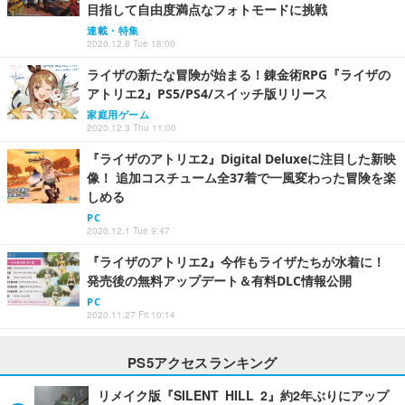
目指して自由度満点なフォトモードに挑戦
連載・特集
2020.12.8 Tue 18:00
ライザの新たな冒険が始まる！錬金術RPG『ライザの
アトリエ2』PS5/PS4/スイッチ版リリース
家庭用ゲーム
2020.12.3 Thu 11:00
『ライザのアトリエ2』Digital Deluxeに注目した新映
像！ 追加コスチューム全37着で一風変わった冒険を楽
しめる
PC
2020.12.1 Tue 9:47
『ライザのアトリエ2』今作もライザたちが水着に！
発売後の無料アップデート＆有料DLC情報公開
PC
2020.11.27 Fri 10:14
PS5アクセスランキング
リメイク版『SILENT HILL 2』約2年ぶりにアップ