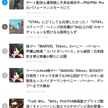
デート配信も適用後に不具合発生中―PS5/PS5 Pro
のパフォーマンスモードにて
2026.8.8 Sat 14:14
『GTA6』にどうしても出演したかった！『GTA5』
スティーブ・ヘインズ役俳優が“60以上の役”のオー
ディションを受けるも採用ならず
2026.8.6 Thu 15:45
格ゲー『MARVEL Tōkon』のペニー・パーカー、
声優は映画「スパイダーバース」から続投！日本語
吹き替え映像が新たに公開
2026.4.2 Thu 18:15
マーベル4vs4格ゲー『MARVEL Tōkon』本日8月7
日発売！1キャラ主体でもOKな設計でワンボタン必
殺技も―スパイダーマンやペニー・パーカー、デッ
プーまで大集合
2026.8.7 Fri 0:05
『CoD: BO』『BO2』PS5/PS4移植版サプライズ配
信！キャンペーンに加えマルチやゾンビ含め登場―