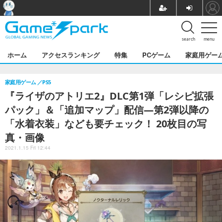
search
menu
ホーム
アクセスランキング
特集
PCゲーム
家庭用ゲー
家庭用ゲーム
PS5
『ライザのアトリエ2』DLC第1弾「レシピ拡張
パック」＆「追加マップ」配信―第2弾以降の
「水着衣装」なども要チェック！ 20枚目の写
真・画像
2021.1.15 Fri 12:44