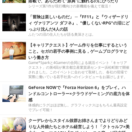
搭載で、あらためて“原典”に触れるのにぴったり
シリーズ第1作が現行機向けの新機能を備えて復活！
「冒険は楽しいものだ」 ─『FF11』と『ウィザードリ
ィ ヴァリアンツ ダフネ』、"優しくないRPG"の沼にど
っぷり沈んだ4人の話
ふたつの沼の住人たちが語る奥深さとは。
【キャリアクエスト】ゲーム作りを仕事にするという
こと。セガの若手の事例に見る，ゲームプログラマと
いう働き方
Game*Sparkと4Gamerの合同による就活イベント「キャリア
クエスト」の第4回が東京都立産業貿易センター浜松町館で開催
されました。このイベントに合わせて取材した、各社の現場で
実際に働いている若手社員へのインタビューをお届けします。
GeForce NOWで『Forza Horizon 6』をプレイ。ハ
ンドルコントローラー×クラウドゲーミングの底力を体
感
体感的にラグはほぼ無し。グラフィックスはもちろん最高設定
でプレイ可能！
クーデレからスタイル抜群お姉さんまでよりどりみど
りな人外娘たちとホテル経営しよう！「クトゥルフ×美