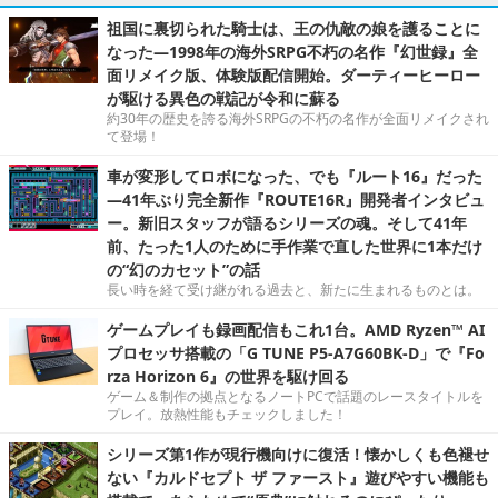
祖国に裏切られた騎士は、王の仇敵の娘を護ることに
なった―1998年の海外SRPG不朽の名作『幻世録』全
面リメイク版、体験版配信開始。ダーティーヒーロー
が駆ける異色の戦記が令和に蘇る
約30年の歴史を誇る海外SRPGの不朽の名作が全面リメイクされ
て登場！
車が変形してロボになった、でも『ルート16』だった
―41年ぶり完全新作『ROUTE16R』開発者インタビュ
ー。新旧スタッフが語るシリーズの魂。そして41年
前、たった1人のために手作業で直した世界に1本だけ
の“幻のカセット”の話
長い時を経て受け継がれる過去と、新たに生まれるものとは。
ゲームプレイも録画配信もこれ1台。AMD Ryzen™ AI
プロセッサ搭載の「G TUNE P5-A7G60BK-D」で『Fo
rza Horizon 6』の世界を駆け回る
ゲーム＆制作の拠点となるノートPCで話題のレースタイトルを
プレイ。放熱性能もチェックしました！
シリーズ第1作が現行機向けに復活！懐かしくも色褪せ
ない『カルドセプト ザ ファースト』遊びやすい機能も