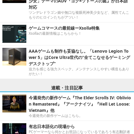
少女」テーマのADV『ヨグ=ソトースの庭』が日本語
対応
ツンデレドラゴン娘や無口な複眼死神美少女など、属性てんこ
もりのヒロインたちがアツい！
ゲームコマースの最前線ーXsolla特集
Xsollaの最新情報はこちらから！
AAAゲームも制作も妥協なし。「Lenovo Legion To
wer 5」はCore Ultra世代の“全てこなせるゲーミング
デスクトップ”
迫力を感じる強力スペック。メンテナンスしやすい構造もあり
がたい！
連載・注目記事
今週発売の新作ゲーム『The Elder Scrolls IV: Oblivio
n Remastered』『アークナイツ』『Hell Let Loose:
Vietnam』他
今週発売の新作ゲームはこちら。
有志日本語化の現場から
PCゲーマーなら何かとお世話になっているであろう有志翻訳者