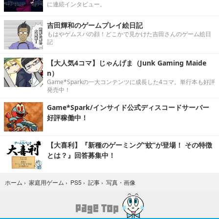
に連続インタビュー。
吉田輝和のゲームプレイ絵日記
もはやゲムスパの顔！どこかで見かけた吉田さんのゲーム絵日
記
【大人気4コマ】じゃんげま（Junk Gaming Maide
n）
Game*Sparkの一大コンテンツに成長した4コマ。単行本も好評
発売中！
Game*Spark/インサイド公式ディスコードサーバー
好評稼働中！
【大喜利】『新種のゲーミング“蚊”が登場！ その特徴
とは？』回答募集中！
写真・画像
ホーム
›
家庭用ゲーム
›
PS5
›
記事
›