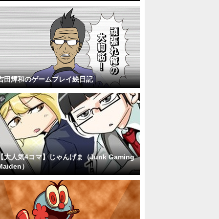
吉田輝和のゲームプレイ絵日記
【大人気4コマ】じゃんげま（Junk Gaming
Maiden）