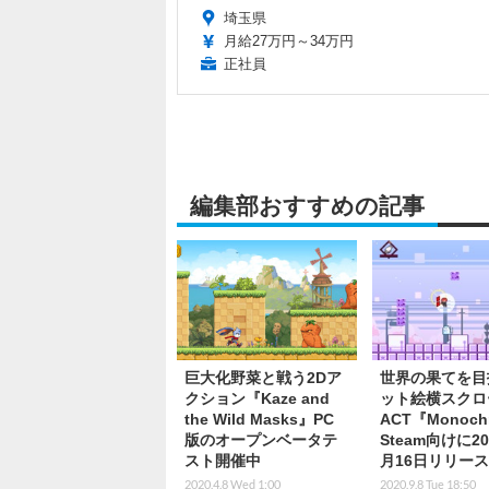
埼玉県
月給27万円～34万円
正社員
編集部おすすめの記事
巨大化野菜と戦う2Dア
世界の果てを目
クション『Kaze and
ット絵横スクロ
the Wild Masks』PC
ACT『Monoch
版のオープンベータテ
Steam向けに20
スト開催中
月16日リリー
2020.4.8 Wed 1:00
2020.9.8 Tue 18:50