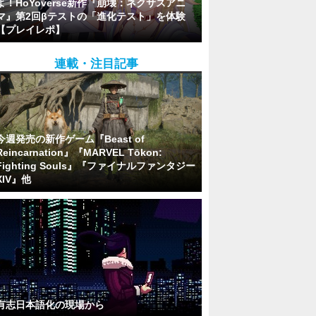
よ！HoYoverse新作『崩壊：ネクサスアニ
マ』第2回βテストの「進化テスト」を体験
【プレイレポ】
連載・注目記事
今週発売の新作ゲーム『Beast of
Reincarnation』『MARVEL Tōkon:
Fighting Souls』『ファイナルファンタジー
XIV』他
有志日本語化の現場から