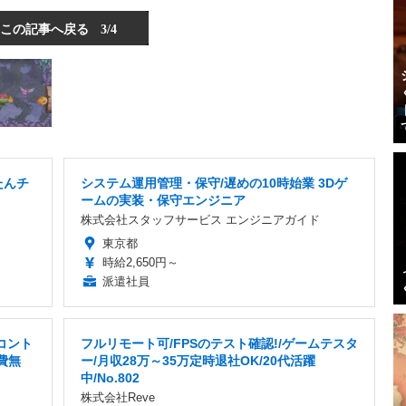
この記事へ戻る
3/4
たんチ
システム運用管理・保守/遅めの10時始業 3Dゲ
ームの実装・保守エンジニア
株式会社スタッフサービス エンジニアガイド
東京都
時給2,650円～
派遣社員
コント
フルリモート可/FPSのテスト確認!/ゲームテスタ
費無
ー/月収28万～35万定時退社OK/20代活躍
中/No.802
株式会社Reve