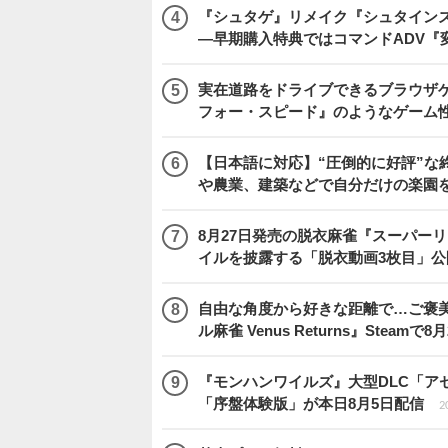
『シュタゲ』リメイク『シュタインズ・
―早期購入特典ではコマンドADV『
実在道路をドライブできるブラウザゲー『
フォー・スピード』のようなゲーム
【日本語に対応】“圧倒的に好評”な終
や農業、建築などで自分だけの楽園
8月27日発売の脱衣麻雀『スーパーリア
イルを披露する「脱衣動画3枚目」公
自由な角度から好きな距離で…ご褒
ル麻雀 Venus Returns』Steamで8
『モンハンワイルズ』大型DLC「ア
「序盤体験版」が本日8月5日配信
2