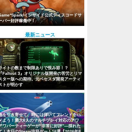
Game*Spark/インサイド公式ディスコードサ
ーバー好評稼働中！
最新ニュース
ライトの数まで制限ありで恨み節！？
『Fallout 3』オリジナル版開発の苦労とリマ
スター版への期待。元ベセスダ開発アーティ
ストが明かす
泡を引き寄せて、時には弾いてフレンドをハ
メよう！最大6人のマルチプレイ対応のアワ
アワパーティーゲーが“非常に好評”―採れた
て！本日のSteam注目ゲーム16選【2026年8