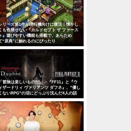
シリーズ第1作が現行機向けに復活！懐かし
くも色褪せない『カルドセプト ザ ファース
ト』遊びやすい機能も搭載で、あらため
て“原典”に触れるのにぴったり
「冒険は楽しいものだ」 ─『FF11』と『ウ
ィザードリィ ヴァリアンツ ダフネ』、"優し
くないRPG"の沼にどっぷり沈んだ4人の話