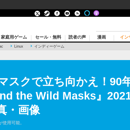
家庭用ゲーム
セール・無料
読者の声
漫画
イン
ac
Linux
インディーゲーム
マスクで立ち向かえ！90
nd the Wild Masks』2
真・画像
が使用可能。