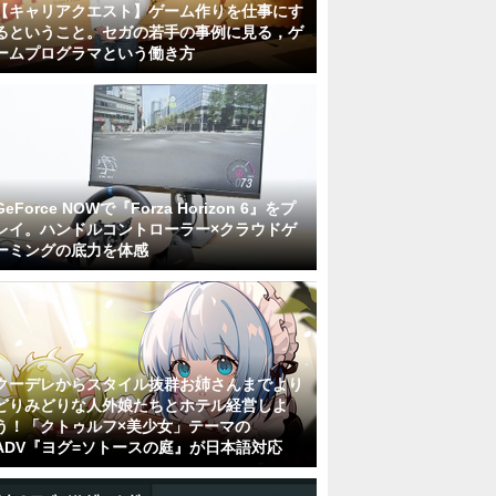
【キャリアクエスト】ゲーム作りを仕事にす
るということ。セガの若手の事例に見る，ゲ
ームプログラマという働き方
GeForce NOWで『Forza Horizon 6』をプ
レイ。ハンドルコントローラー×クラウドゲ
ーミングの底力を体感
クーデレからスタイル抜群お姉さんまでより
どりみどりな人外娘たちとホテル経営しよ
う！「クトゥルフ×美少女」テーマの
ADV『ヨグ=ソトースの庭』が日本語対応