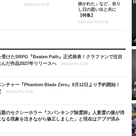
抜かれた」など、在り
2020.6.5 Fri 17:32
し日の思い出と共に
【特集】
2020.11.21 Sat 15:30
受けたSRPG『Beaten Path』正式発表！クラファンで注目
んだ作品2027年リリースへ
2026.8.6 Thu 12:30
ャー『Phantom Blade Zero』8月12日より予約開始！
定
2026.8.6 Thu 17:30
話題のセクシーホラー『スパンキング除霊師』人妻霊の服が消
になる現象を泣きながら修正しました」と現在はアプデ済み