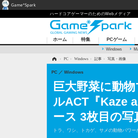
Game*Spark
ハードコアゲーマーのためのWebメディア
ホーム
特集
PCゲーム
Windows
M
ホーム
›
PC
›
Windows
›
記事
›
写真・画像
PC
Windows
巨大野菜に動物
ルACT『Kaze a
ース 3枚目の写
トラ、ワシ、トカゲ、サメの動物パワー