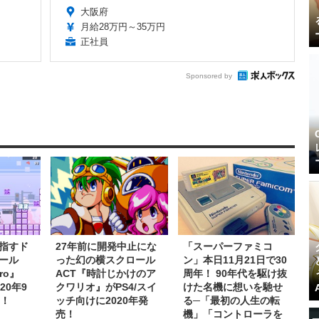
大阪府
月給28万円～35万円
正社員
Sponsored by
指すド
27年前に開発中止にな
「スーパーファミコ
ール
った幻の横スクロール
ン」本日11月21日で30
ro』
ACT『時計じかけのア
周年！ 90年代を駆け抜
20年9
クワリオ』がPS4/スイ
けた名機に想いを馳せ
ス！
ッチ向けに2020年発
る─「最初の人生の転
売！
機」「コントローラを