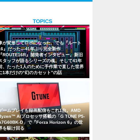
TOPICS
車が変形してロボになった、でも『ルート
16』だった―41年ぶり完全新作
『ROUTE16R』開発者インタビュー。新旧
スタッフが語るシリーズの魂。そして41年
前、たった1人のために手作業で直した世界
に1本だけの“幻のカセット”の話
ゲームプレイも録画配信もこれ1台。AMD
Ryzen™ AIプロセッサ搭載の「G TUNE P5-
A7G60BK-D」で『Forza Horizon 6』の世
界を駆け回る