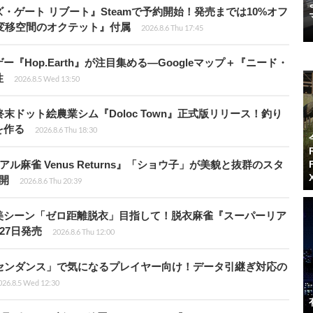
ゲート リブート』Steamで予約開始！発売までは10%オフ
変移空間のオクテット』付属
2026.8.6 Thu 17:45
Hop.Earth』が注目集める―Googleマップ＋『ニード・
性
2026.8.5 Wed 13:50
末ドット絵農業シム『Doloc Town』正式版リリース！釣り
を作る
2026.8.6 Thu 18:30
ル麻雀 Venus Returns』「ショウ子」が美貌と抜群のスタ
開
2026.8.6 Thu 20:39
美シーン「ゼロ距離脱衣」目指して！脱衣麻雀『スーパーリア
月27日発売
2026.8.6 Thu 12:00
センダンス」で気になるプレイヤー向け！データ引継ぎ対応の
026.8.5 Wed 12:30