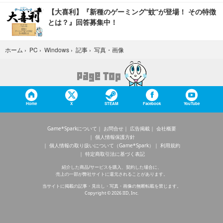
【大喜利】『新種のゲーミング“蚊”が登場！ その特徴
とは？』回答募集中！
写真・画像
ホーム
›
PC
›
Windows
›
記事
›
Home
X
STEAM
Facebook
YouTube
Game*Sparkについて
お問合せ
広告掲載
会社概要
個人情報保護方針
個人情報の取り扱いについて（Game*Spark）
利用規約
特定商取引法に基づく表記
紹介した商品/サービスを購入、契約した場合に、
売上の一部が弊社サイトに還元されることがあります。
当サイトに掲載の記事・見出し・写真・画像の無断転載を禁じます。
Copyright © 2026 IID, Inc.