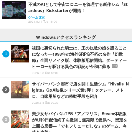
不滅のAIとして宇宙コロニーを管理する新作シム『St
ardeus』Kickstarterが開始！
ゲーム文化
2021.8.17 Tue 16:00
Windowsアクセスランキング
祖国に裏切られた騎士は、王の仇敵の娘を護ること
になった―1998年の海外SRPG不朽の名作『幻世
録』全面リメイク版、体験版配信開始。ダーティー
ヒーローが駆ける異色の戦記が令和に蘇る
PR
2026.8.8 Sat 18:00
サイバーパンク都市で店を開く生活シム『Nivalis N
ights』Q&A映像シリーズ第3弾！タクシー、メト
ロ、自家用船などの移動手段を紹介
2026.8.8 Sat 20:30
美少女サバイバルTPS『アノマリス』Steam体験版
が8月9日配信終了を撤回し無期限で提供へ。想定を
上回る反響―「でもフリューだしな」のゲーム、今