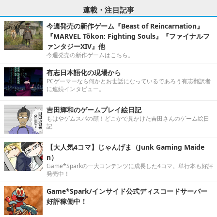
連載・注目記事
今週発売の新作ゲーム『Beast of Reincarnation』
『MARVEL Tōkon: Fighting Souls』『ファイナルフ
ァンタジーXIV』他
今週発売の新作ゲームはこちら。
有志日本語化の現場から
PCゲーマーなら何かとお世話になっているであろう有志翻訳者
に連続インタビュー。
吉田輝和のゲームプレイ絵日記
もはやゲムスパの顔！どこかで見かけた吉田さんのゲーム絵日
記
【大人気4コマ】じゃんげま（Junk Gaming Maide
n）
Game*Sparkの一大コンテンツに成長した4コマ。単行本も好評
発売中！
Game*Spark/インサイド公式ディスコードサーバー
好評稼働中！