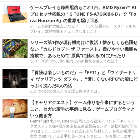
ゲームプレイも録画配信もこれ1台。AMD Ryzen™ AI
プロセッサ搭載の「G TUNE P5-A7G60BK-D」で『Fo
rza Horizon 6』の世界を駆け回る
ゲーム＆制作の拠点となるノートPCで話題のレースタイトルを
プレイ。放熱性能もチェックしました！
シリーズ第1作が現行機向けに復活！懐かしくも色褪せ
ない『カルドセプト ザ ファースト』遊びやすい機能も
搭載で、あらためて“原典”に触れるのにぴったり
シリーズ第1作が現行機向けの新機能を備えて復活！
「冒険は楽しいものだ」 ─『FF11』と『ウィザードリ
ィ ヴァリアンツ ダフネ』、"優しくないRPG"の沼にど
っぷり沈んだ4人の話
ふたつの沼の住人たちが語る奥深さとは。
【キャリアクエスト】ゲーム作りを仕事にするという
こと。セガの若手の事例に見る，ゲームプログラマと
いう働き方
Game*Sparkと4Gamerの合同による就活イベント「キャリア
クエスト」の第4回が東京都立産業貿易センター浜松町館で開催
されました。このイベントに合わせて取材した、各社の現場で
実際に働いている若手社員へのインタビューをお届けします。