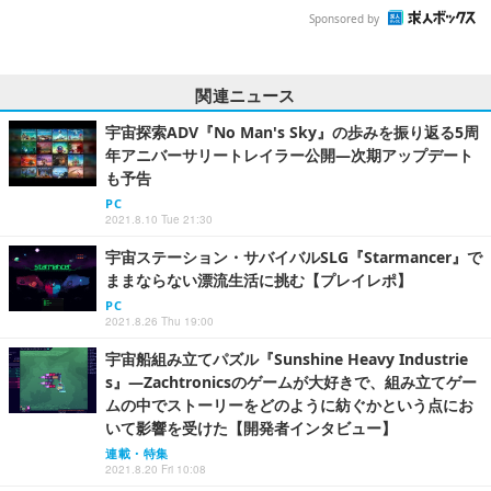
Sponsored by
関連ニュース
宇宙探索ADV『No Man's Sky』の歩みを振り返る5周
年アニバーサリートレイラー公開―次期アップデート
も予告
PC
2021.8.10 Tue 21:30
宇宙ステーション・サバイバルSLG『Starmancer』で
ままならない漂流生活に挑む【プレイレポ】
PC
2021.8.26 Thu 19:00
宇宙船組み立てパズル『Sunshine Heavy Industrie
s』―Zachtronicsのゲームが大好きで、組み立てゲー
ムの中でストーリーをどのように紡ぐかという点にお
いて影響を受けた【開発者インタビュー】
連載・特集
2021.8.20 Fri 10:08