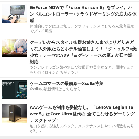
GeForce NOWで『Forza Horizon 6』をプレイ。ハ
ンドルコントローラー×クラウドゲーミングの底力を体
感
体感的にラグはほぼ無し。グラフィックスはもちろん最高設定
でプレイ可能！
クーデレからスタイル抜群お姉さんまでよりどりみど
りな人外娘たちとホテル経営しよう！「クトゥルフ×美
少女」テーマのADV『ヨグ=ソトースの庭』が日本語
対応
ツンデレドラゴン娘や無口な複眼死神美少女など、属性てんこ
もりのヒロインたちがアツい！
ゲームコマースの最前線ーXsolla特集
Xsollaの最新情報はこちらから！
AAAゲームも制作も妥協なし。「Lenovo Legion To
wer 5」はCore Ultra世代の“全てこなせるゲーミング
デスクトップ”
迫力を感じる強力スペック。メンテナンスしやすい構造もあり
がたい！