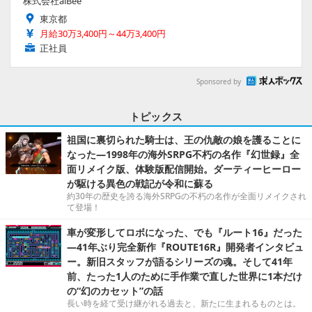
株式会社alBee
東京都
月給30万3,400円～44万3,400円
正社員
Sponsored by
トピックス
祖国に裏切られた騎士は、王の仇敵の娘を護ることに
なった―1998年の海外SRPG不朽の名作『幻世録』全
面リメイク版、体験版配信開始。ダーティーヒーロー
が駆ける異色の戦記が令和に蘇る
約30年の歴史を誇る海外SRPGの不朽の名作が全面リメイクされ
て登場！
車が変形してロボになった、でも『ルート16』だった
―41年ぶり完全新作『ROUTE16R』開発者インタビュ
ー。新旧スタッフが語るシリーズの魂。そして41年
前、たった1人のために手作業で直した世界に1本だけ
の“幻のカセット”の話
長い時を経て受け継がれる過去と、新たに生まれるものとは。