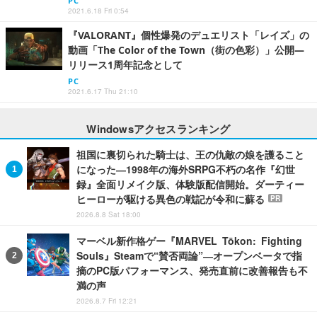
PC
2021.6.18 Fri 0:54
『VALORANT』個性爆発のデュエリスト「レイズ」の
動画「The Color of the Town（街の色彩）」公開―
リリース1周年記念として
PC
2021.6.17 Thu 21:10
Windowsアクセスランキング
祖国に裏切られた騎士は、王の仇敵の娘を護ること
になった―1998年の海外SRPG不朽の名作『幻世
録』全面リメイク版、体験版配信開始。ダーティー
ヒーローが駆ける異色の戦記が令和に蘇る
PR
2026.8.8 Sat 18:00
マーベル新作格ゲー『MARVEL Tōkon: Fighting
Souls』Steamで“賛否両論”―オープンベータで指
摘のPC版パフォーマンス、発売直前に改善報告も不
満の声
2026.8.7 Fri 12:21