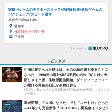
家庭用ゲームのテスタースタッフ/未経験歓迎/最新ゲームの
バグチェック/スピード選考
株式会社Meta Sales
愛知県
月給32万円～50万円
正社員
Sponsored by
トピックス
祖国に裏切られた騎士は、王の仇敵の娘を護ることに
なった―1998年の海外SRPG不朽の名作『幻世録』全
面リメイク版、体験版配信開始。ダーティーヒーロー
が駆ける異色の戦記が令和に蘇る
約30年の歴史を誇る海外SRPGの不朽の名作が全面リメイクされ
て登場！
車が変形してロボになった、でも『ルート16』だった
―41年ぶり完全新作『ROUTE16R』開発者インタビュ