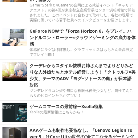
Game*Sparkと4Gamerの合同による就活イベント「キャリア
クエスト」の第4回が東京都立産業貿易センター浜松町館で開催
されました。このイベントに合わせて取材した、各社の現場で
実際に働いている若手社員へのインタビューをお届けします。
GeForce NOWで『Forza Horizon 6』をプレイ。ハ
ンドルコントローラー×クラウドゲーミングの底力を体
感
体感的にラグはほぼ無し。グラフィックスはもちろん最高設定
でプレイ可能！
クーデレからスタイル抜群お姉さんまでよりどりみど
りな人外娘たちとホテル経営しよう！「クトゥルフ×美
少女」テーマのADV『ヨグ=ソトースの庭』が日本語
対応
ツンデレドラゴン娘や無口な複眼死神美少女など、属性てんこ
もりのヒロインたちがアツい！
ゲームコマースの最前線ーXsolla特集
Xsollaの最新情報はこちらから！
AAAゲームも制作も妥協なし。「Lenovo Legion To
wer 5」はCore Ultra世代の“全てこなせるゲーミング