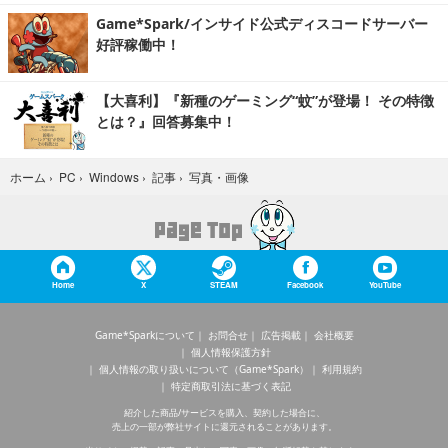
Game*Spark/インサイド公式ディスコードサーバー
好評稼働中！
【大喜利】『新種のゲーミング“蚊”が登場！ その特徴
とは？』回答募集中！
写真・画像
ホーム
›
PC
›
Windows
›
記事
›
Home
X
STEAM
Facebook
YouTube
Game*Sparkについて
お問合せ
広告掲載
会社概要
個人情報保護方針
個人情報の取り扱いについて（Game*Spark）
利用規約
特定商取引法に基づく表記
紹介した商品/サービスを購入、契約した場合に、
売上の一部が弊社サイトに還元されることがあります。