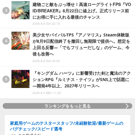
建物ごと敵をぶっ壊せ！高速ローグライトFPS『VO
ID/BREAKER』8月22日に値上げ。正式リリース前
にお得に手に入れる最後のチャンス
2026.8.8 Sat 22:15
美少女サバイバルTPS『アノマリス』Steam体験版
が8月9日配信終了を撤回し無期限で提供へ。想定を
上回る反響―「でもフリューだしな」のゲーム、今
後も改善へ
2026.8.8 Sat 20:00
『キングダム ハーツ』に影響受けた剣と魔法のアク
ションRPG『ルミナス・ナイツ』がSNS上で話題に
―開発4年以上、2027年リリースへ
2026.8.3 Mon 11:30
ランキングをもっと見る
家庭用ゲームのテスタースタッフ/未経験歓迎/最新ゲームの
バグチェック/スピード選考