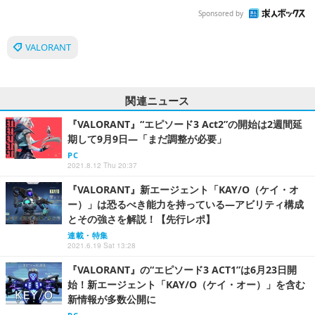
Sponsored by
VALORANT
関連ニュース
『VALORANT』“エピソード3 Act2”の開始は2週間延
期して9月9日―「まだ調整が必要」
PC
2021.8.12 Thu 20:37
『VALORANT』新エージェント「KAY/O（ケイ・オ
ー）」は恐るべき能力を持っている―アビリティ構成
とその強さを解説！【先行レポ】
連載・特集
2021.6.19 Sat 13:28
『VALORANT』の“エピソード3 ACT1”は6月23日開
始！新エージェント「KAY/O（ケイ・オー）」を含む
新情報が多数公開に