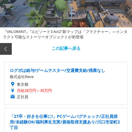
『VALORANT』"エピソード3 Act2"新マップは「フラクチャー」―インタ
ラクト可能なストーリーオブジェクトが初登場
この記事へ戻る
ログボは給与!ゲームテスター/交通費支給/残業なし
株式会社Reve
東京都
月給28万円～35万円
正社員
「27卒・好きを仕事に!」PCゲームバグチェック/正社員採
用/未経験OK/福利厚生充実/資格取得支援あり/川口市栄町2
丁目