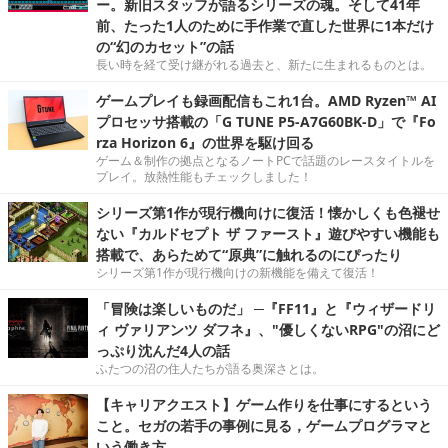
ー。新旧スタッフが語るシリーズの魂。そして41年
前、たった1人のために手作業で直した世界に1本だけ
の“幻のカセット”の話
長い時を経て受け継がれる過去と、新たに生まれるものとは。
ゲームプレイも録画配信もこれ1台。AMD Ryzen™ AI
プロセッサ搭載の「G TUNE P5-A7G60BK-D」で『Fo
rza Horizon 6』の世界を駆け回る
ゲーム＆制作の拠点となるノートPCで話題のレースタイトルを
プレイ。放熱性能もチェックしました！
シリーズ第1作が現行機向けに復活！懐かしくも色褪せ
ない『カルドセプト ザ ファースト』遊びやすい機能も
搭載で、あらためて“原典”に触れるのにぴったり
シリーズ第1作が現行機向けの新機能を備えて復活！
「冒険は楽しいものだ」 ─『FF11』と『ウィザードリ
ィ ヴァリアンツ ダフネ』、"優しくないRPG"の沼にど
っぷり沈んだ4人の話
ふたつの沼の住人たちが語る奥深さとは。
【キャリアクエスト】ゲーム作りを仕事にするという
こと。セガの若手の事例に見る，ゲームプログラマと
いう働き方