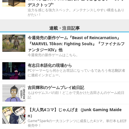
デスクトップ”
迫力を感じる強力スペック。メンテナンスしやすい構造もあり
がたい！
連載・注目記事
今週発売の新作ゲーム『Beast of Reincarnation』
『MARVEL Tōkon: Fighting Souls』『ファイナルフ
ァンタジーXIV』他
今週発売の新作ゲームはこちら。
有志日本語化の現場から
PCゲーマーなら何かとお世話になっているであろう有志翻訳者
に連続インタビュー。
吉田輝和のゲームプレイ絵日記
もはやゲムスパの顔！どこかで見かけた吉田さんのゲーム絵日
記
【大人気4コマ】じゃんげま（Junk Gaming Maide
n）
Game*Sparkの一大コンテンツに成長した4コマ。単行本も好評
発売中！