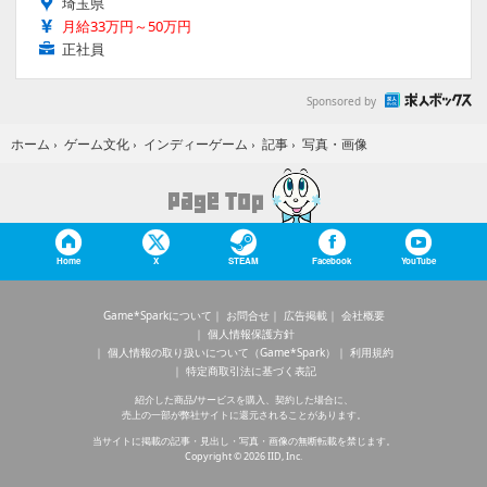
埼玉県
月給33万円～50万円
正社員
Sponsored by
写真・画像
ホーム
›
ゲーム文化
›
インディーゲーム
›
記事
›
Home
X
STEAM
Facebook
YouTube
Game*Sparkについて
お問合せ
広告掲載
会社概要
個人情報保護方針
個人情報の取り扱いについて（Game*Spark）
利用規約
特定商取引法に基づく表記
紹介した商品/サービスを購入、契約した場合に、
売上の一部が弊社サイトに還元されることがあります。
当サイトに掲載の記事・見出し・写真・画像の無断転載を禁じます。
Copyright © 2026 IID, Inc.