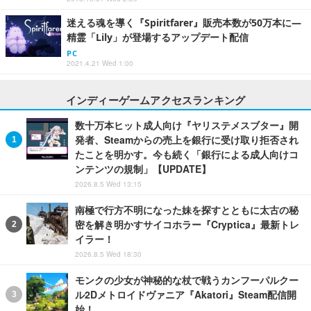
迷える魂を導く『Spiritfarer』販売本数が50万本に―
精霊「Lily」が登場するアップデート配信
PC
2021.4.21 Wed 1:00
インディーゲームアクセスランキング
数十万本ヒット成人向け『ヤリステメスブター』開
発者、Steamからの売上を銀行に受け取り拒否され
たことを明かす。今も続く「銀行による成人向けコ
ンテンツの規制」【UPDATE】
2026.8.5 Wed 13:15
南極で行方不明になった妹を探すとともに太古の秘
密を解き明かすサイコホラー『Cryptica』最新トレ
イラー！
2026.8.5 Wed 18:30
モンクの少女が神秘的な杖で戦うカンフーパルクー
ル2Dメトロイドヴァニア『Akatori』Steam配信開
始！