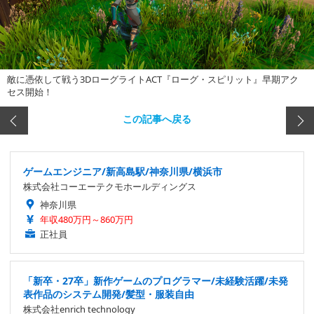
敵に憑依して戦う3DローグライトACT『ローグ・スピリット』早期アク
セス開始！
この記事へ戻る
ゲームエンジニア/新高島駅/神奈川県/横浜市
株式会社コーエーテクモホールディングス
神奈川県
年収480万円～860万円
正社員
「新卒・27卒」新作ゲームのプログラマー/未経験活躍/未発
表作品のシステム開発/髪型・服装自由
株式会社enrich technology