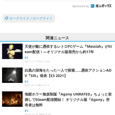
Sponsored by
ローグライク／ローグライト
関連ニュース
天使が敵に憑依するレトロPCゲーム『Messiah』がSt
eam配信！―オリジナル版発売から約17年
PC
2017.1.17 Tue 17:43
白黒の深海をたった一人で探索……憑依アクションAD
V『Silt』発表【E3 2021】
PC
2021.6.14 Mon 9:14
地獄ホラー無規制版『Agony UNRATED』ちょっと前
倒しでSteam配信開始！ オリジナル版『Agony』所
有者は無料
PC
2018.10.31 Wed 2:39