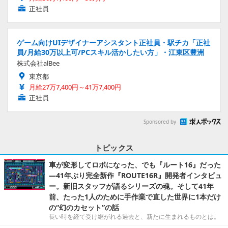
正社員
ゲーム向けUIデザイナーアシスタント正社員・駅チカ「正社
員/月給30万以上可/PCスキル活かしたい方」・江東区豊洲
株式会社alBee
東京都
月給27万7,400円～41万7,400円
正社員
Sponsored by
トピックス
車が変形してロボになった、でも『ルート16』だった
―41年ぶり完全新作『ROUTE16R』開発者インタビュ
ー。新旧スタッフが語るシリーズの魂。そして41年
前、たった1人のために手作業で直した世界に1本だけ
の“幻のカセット”の話
長い時を経て受け継がれる過去と、新たに生まれるものとは。