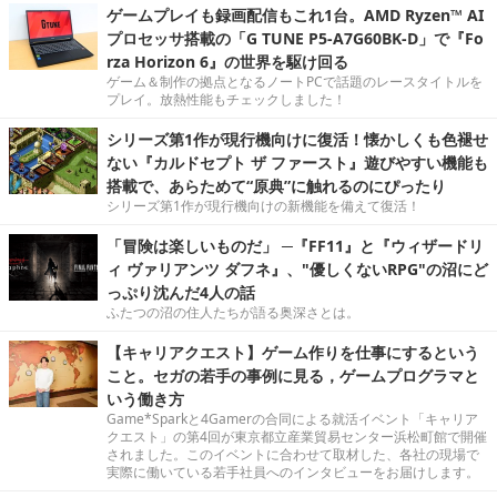
ゲームプレイも録画配信もこれ1台。AMD Ryzen™ AI
プロセッサ搭載の「G TUNE P5-A7G60BK-D」で『Fo
rza Horizon 6』の世界を駆け回る
ゲーム＆制作の拠点となるノートPCで話題のレースタイトルを
プレイ。放熱性能もチェックしました！
シリーズ第1作が現行機向けに復活！懐かしくも色褪せ
ない『カルドセプト ザ ファースト』遊びやすい機能も
搭載で、あらためて“原典”に触れるのにぴったり
シリーズ第1作が現行機向けの新機能を備えて復活！
「冒険は楽しいものだ」 ─『FF11』と『ウィザードリ
ィ ヴァリアンツ ダフネ』、"優しくないRPG"の沼にど
っぷり沈んだ4人の話
ふたつの沼の住人たちが語る奥深さとは。
【キャリアクエスト】ゲーム作りを仕事にするという
こと。セガの若手の事例に見る，ゲームプログラマと
いう働き方
Game*Sparkと4Gamerの合同による就活イベント「キャリア
クエスト」の第4回が東京都立産業貿易センター浜松町館で開催
されました。このイベントに合わせて取材した、各社の現場で
実際に働いている若手社員へのインタビューをお届けします。