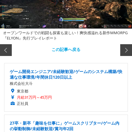
オープンワールドでの戦闘も探索も楽しい！爽快感溢れる新作MMORPG
『ELYON』先行プレイレポート
この記事へ戻る
ゲーム開発エンジニア/未経験歓迎/ゲームのシステム構築/快
適な仕事環境/年間休日120日以上
株式会社大斗
東京都
月給31万円～45万円
正社員
27卒・新卒「趣味を仕事に」ゲームスクリプター/ゲーム内
の挙動制御/未経験歓迎/賞与年2回