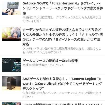
GeForce NOWで『Forza Horizon 6』をプレイ。ハ
ンドルコントローラー×クラウドゲーミングの底力を体
感
体感的にラグはほぼ無し。グラフィックスはもちろん最高設定
でプレイ可能！
クーデレからスタイル抜群お姉さんまでよりどりみど
りな人外娘たちとホテル経営しよう！「クトゥルフ×美
少女」テーマのADV『ヨグ=ソトースの庭』が日本語
対応
ツンデレドラゴン娘や無口な複眼死神美少女など、属性てんこ
もりのヒロインたちがアツい！
ゲームコマースの最前線ーXsolla特集
Xsollaの最新情報はこちらから！
AAAゲームも制作も妥協なし。「Lenovo Legion To
wer 5」はCore Ultra世代の“全てこなせるゲーミング
デスクトップ”
迫力を感じる強力スペック。メンテナンスしやすい構造もあり
がたい！
アニマや新要素のさらなる“進化”を目撃せよ！HoYov