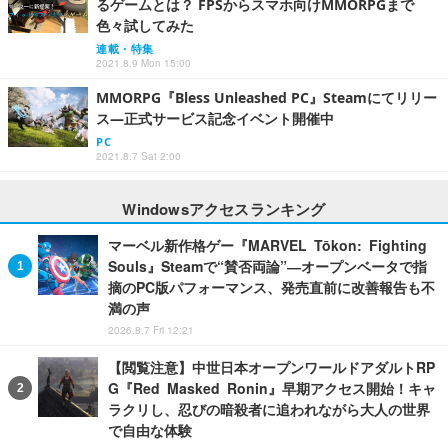
るゲームとは？ FPSからスマホ向けMMORPGまで
色々試してみた
連載・特集
2021.8.9 Mon 15:00
MMORPG『Bless Unleashed PC』Steamにてリリー
ス―正式サービス記念イベント開催中
PC
2021.8.7 Sat 2:00
Windowsアクセスランキング
マーベル新作格ゲー『MARVEL Tōkon: Fighting
Souls』Steamで“賛否両論”―オープンベータで指
摘のPC版パフォーマンス、発売直前に改善報告も不
満の声
2026.8.7 Fri 12:21
【閲覧注意】中世日本オープンワールドアダルトRP
G『Red Masked Ronin』早期アクセス開始！キャ
ラクリし、忍びの暗殺者に追われながら大人の世界
で自由な体験