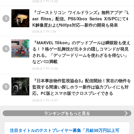
2026.8.7 Fri 14:45
『ゴーストリコン ワイルドランズ』無料アプデ「L
ast Rites」配信。PS5/Xbox Series X/S/PCにて4
K解像度および60fps対応―新作の開発も発表
2026.8.7 Fri 1:54
『MARVEL Tōkon』のデッドプールは瞬獄殺も使え
る！？格ゲー乱舞技が元ネタの隠しコマンドが発見
される。「デップードリームを使わざるを得ない」
などパロ満載
2026.8.7 Fri 13:30
『日本事故物件監視協会3』配信開始！実在の物件を
監視する間違い探しホラー新作は協力プレイにも対
応。PC版とスマホ版でクロスプレイできる
2026.8.7 Fri 14:07
ランキングをもっと見る
注目タイトルのテストプレイヤー募集「月給30万円以上可