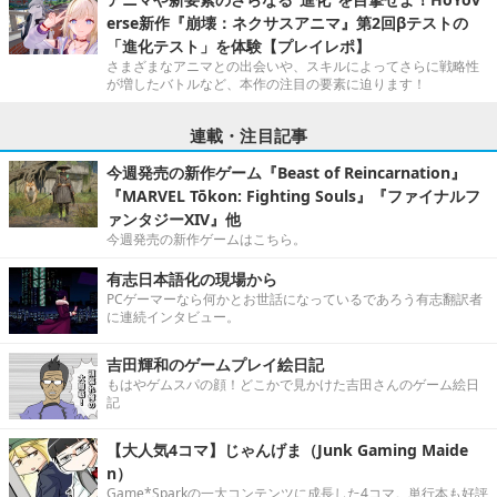
erse新作『崩壊：ネクサスアニマ』第2回βテストの
「進化テスト」を体験【プレイレポ】
さまざまなアニマとの出会いや、スキルによってさらに戦略性
が増したバトルなど、本作の注目の要素に迫ります！
連載・注目記事
今週発売の新作ゲーム『Beast of Reincarnation』
『MARVEL Tōkon: Fighting Souls』『ファイナルフ
ァンタジーXIV』他
今週発売の新作ゲームはこちら。
有志日本語化の現場から
PCゲーマーなら何かとお世話になっているであろう有志翻訳者
に連続インタビュー。
吉田輝和のゲームプレイ絵日記
もはやゲムスパの顔！どこかで見かけた吉田さんのゲーム絵日
記
【大人気4コマ】じゃんげま（Junk Gaming Maide
n）
Game*Sparkの一大コンテンツに成長した4コマ。単行本も好評