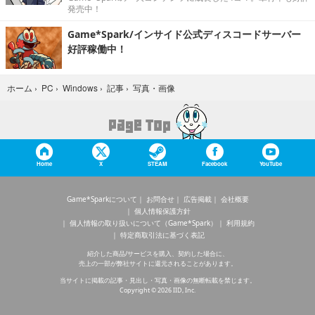
発売中！
Game*Spark/インサイド公式ディスコードサーバー
好評稼働中！
写真・画像
ホーム
›
PC
›
Windows
›
記事
›
Home
X
STEAM
Facebook
YouTube
Game*Sparkについて
お問合せ
広告掲載
会社概要
個人情報保護方針
個人情報の取り扱いについて（Game*Spark）
利用規約
特定商取引法に基づく表記
紹介した商品/サービスを購入、契約した場合に、
売上の一部が弊社サイトに還元されることがあります。
当サイトに掲載の記事・見出し・写真・画像の無断転載を禁じます。
Copyright © 2026 IID, Inc.