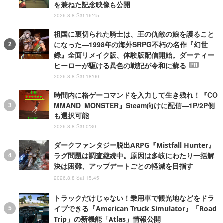
を兼ねた記念映像も公開
2026.8.8 Sat 16:45
祖国に裏切られた騎士は、王の仇敵の娘を護ること
になった―1998年の海外SRPG不朽の名作『幻世
録』全面リメイク版、体験版配信開始。ダーティー
ヒーローが駆ける異色の戦記が令和に蘇る
PR
2026.8.8 Sat 18:00
時間内に格ゲーコマンドを入力して生き残れ！『CO
MMAND MONSTER』Steam向けに配信―1P/2P側
も選択可能
2026.8.8 Sat 0:30
ダークファンタジー脱出ARPG『Mistfall Hunter』
ラグ問題は調査継続中。原因は多岐にわたり一括解
決は困難、アップデートごとの軽減を目指す
2026.8.8 Sat 15:45
トラックだけじゃない！乗用車で観光地などをドラ
イブできる『American Truck Simulator』「Road
Trip」の新機能「Atlas」情報公開