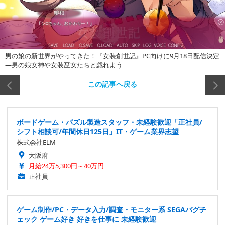
男の娘の新世界がやってきた！『女装創世記』PC向けに9月18日配信決定
―男の娘女神や女装巫女たちと戯れよう
この記事へ戻る
ボードゲーム・パズル製造スタッフ・未経験歓迎「正社員/
シフト相談可/年間休日125日」IT・ゲーム業界志望
株式会社ELM
大阪府
月給24万5,300円～40万円
正社員
ゲーム制作/PC・データ入力/調査・モニター系 SEGAバグチ
ェック ゲーム好き 好きを仕事に 未経験歓迎