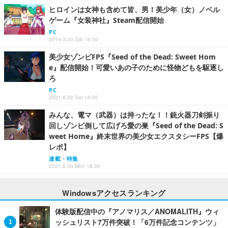
ヒロインは女神も含めて皆、男！美少年（女）ノベル
ゲーム『女装神社』Steam配信開始
PC
2019.3.30 Sat 16:00
美少女ゾンビFPS『Seed of the Dead: Sweet Hom
e』配信開始！可愛いあの子のために怪物どもを駆逐し
ろ
PC
2021.8.28 Sat 16:00
みんな、電マ（武器）は持ったな！！銃火器刀剣振り
回しゾンビ倒して広げろ愛の巣『Seed of the Dead: S
weet Home』終末世界の美少女エクスタシーFPS【爆
レポ】
連載・特集
2021.8.30 Mon 18:30
Windowsアクセスランキング
体験版配信中の『アノマリス／ANOMALITH』ウィ
ッシュリスト7万件突破！「6万件記念コンテンツ」