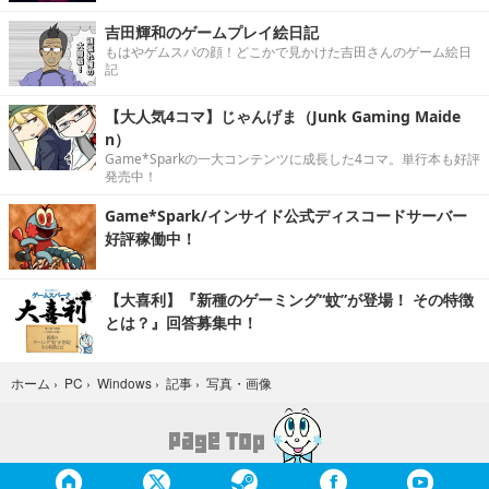
吉田輝和のゲームプレイ絵日記
もはやゲムスパの顔！どこかで見かけた吉田さんのゲーム絵日
記
【大人気4コマ】じゃんげま（Junk Gaming Maide
n）
Game*Sparkの一大コンテンツに成長した4コマ。単行本も好評
発売中！
Game*Spark/インサイド公式ディスコードサーバー
好評稼働中！
【大喜利】『新種のゲーミング“蚊”が登場！ その特徴
とは？』回答募集中！
写真・画像
ホーム
›
PC
›
Windows
›
記事
›