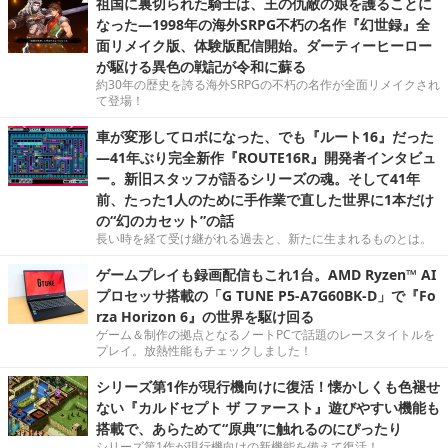
祖国に裏切られた騎士は、王の仇敵の娘を護ることに
なった―1998年の海外SRPG不朽の名作『幻世録』全
面リメイク版、体験版配信開始。ダーティーヒーロー
が駆ける異色の戦記が令和に蘇る
約30年の歴史を誇る海外SRPGの不朽の名作が全面リメイクされ
て登場！
車が変形してロボになった、でも『ルート16』だった
―41年ぶり完全新作『ROUTE16R』開発者インタビュ
ー。新旧スタッフが語るシリーズの魂。そして41年
前、たった1人のために手作業で直した世界に1本だけ
の“幻のカセット”の話
長い時を経て受け継がれる過去と、新たに生まれるものとは。
ゲームプレイも録画配信もこれ1台。AMD Ryzen™ AI
プロセッサ搭載の「G TUNE P5-A7G60BK-D」で『Fo
rza Horizon 6』の世界を駆け回る
ゲーム＆制作の拠点となるノートPCで話題のレースタイトルを
プレイ。放熱性能もチェックしました！
シリーズ第1作が現行機向けに復活！懐かしくも色褪せ
ない『カルドセプト ザ ファースト』遊びやすい機能も
搭載で、あらためて“原典”に触れるのにぴったり
シリーズ第1作が現行機向けの新機能を備えて復活！