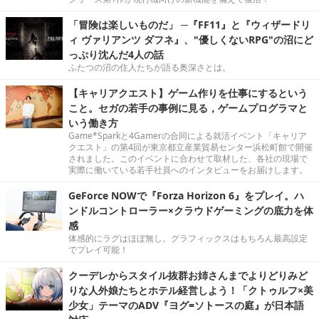
「冒険は楽しいものだ」 ─『FF11』と『ウィザードリ
ィ ヴァリアンツ ダフネ』、"優しくないRPG"の沼にど
っぷり沈んだ4人の話
ふたつの沼の住人たちが語る奥深さとは。
【キャリアクエスト】ゲーム作りを仕事にするという
こと。セガの若手の事例に見る，ゲームプログラマと
いう働き方
Game*Sparkと4Gamerの合同による就活イベント「キャリア
クエスト」の第4回が東京都立産業貿易センター浜松町館で開催
されました。このイベントに合わせて取材した、各社の現場で
実際に働いている若手社員へのインタビューをお届けします。
GeForce NOWで『Forza Horizon 6』をプレイ。ハ
ンドルコントローラー×クラウドゲーミングの底力を体
感
体感的にラグはほぼ無し。グラフィックスはもちろん最高設定
でプレイ可能！
クーデレからスタイル抜群お姉さんまでよりどりみど
りな人外娘たちとホテル経営しよう！「クトゥルフ×美
少女」テーマのADV『ヨグ=ソトースの庭』が日本語