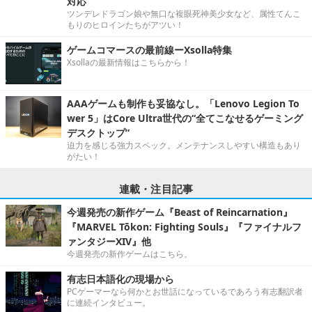
対応
ツンデレドラゴン娘や無口な複眼死神美少女など、属性てんこ
もりのヒロインたちがアツい！
ゲームコマースの最前線ーXsolla特集
Xsollaの最新情報はこちらから！
AAAゲームも制作も妥協なし。「Lenovo Legion To
wer 5」はCore Ultra世代の“全てこなせるゲーミング
デスクトップ”
迫力を感じる強力スペック。メンテナンスしやすい構造もあり
がたい！
連載・注目記事
今週発売の新作ゲーム『Beast of Reincarnation』
『MARVEL Tōkon: Fighting Souls』『ファイナルフ
ァンタジーXIV』他
今週発売の新作ゲームはこちら。
有志日本語化の現場から
PCゲーマーなら何かとお世話になっているであろう有志翻訳者
に連続インタビュー。