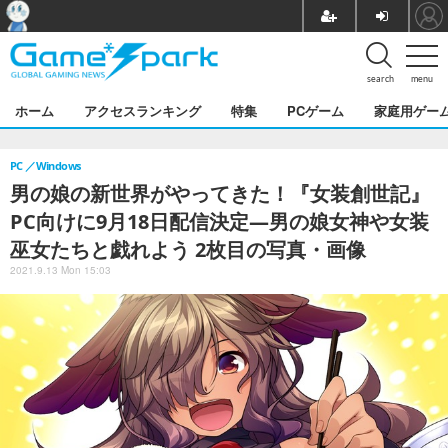
search
menu
ホーム
アクセスランキング
特集
PCゲーム
家庭用ゲー
PC
Windows
男の娘の新世界がやってきた！『女装創世記』
PC向けに9月18日配信決定―男の娘女神や女装
巫女たちと戯れよう 2枚目の写真・画像
2021.9.13 Mon 15:03