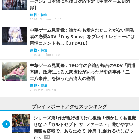
ークン』日本語にも後日対応予定【中華ゲーム見聞
録】
連載・特集
2019.12.4 Wed 12:40
中華ゲーム見聞録：誰からも愛されたことがない開発
者の恋愛ADV『Tiny Snow』をプレイ！レビューには
同情コメントも…【UPDATE】
連載・特集
2019.3.19 Tue 19:28
中華ゲーム見聞録：1945年の台湾が舞台のADV『雨港
基隆』政府による民衆虐殺があった歴史的事件「二・
二八事件」を扱った台湾人の物語
連載・特集
2019.2.28 Thu 19:00
プレイレポートアクセスランキング
シリーズ第1作が現行機向けに復活！懐かしくも色褪
せない『カルドセプト ザ ファースト』遊びやすい
機能も搭載で、あらためて“原典”に触れるのにぴっ
たり
PR