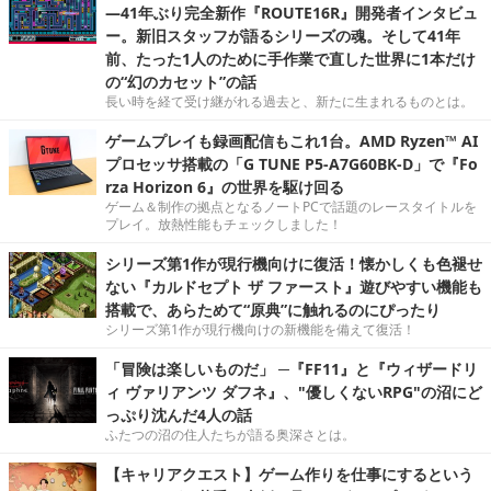
―41年ぶり完全新作『ROUTE16R』開発者インタビュ
ー。新旧スタッフが語るシリーズの魂。そして41年
前、たった1人のために手作業で直した世界に1本だけ
の“幻のカセット”の話
長い時を経て受け継がれる過去と、新たに生まれるものとは。
ゲームプレイも録画配信もこれ1台。AMD Ryzen™ AI
プロセッサ搭載の「G TUNE P5-A7G60BK-D」で『Fo
rza Horizon 6』の世界を駆け回る
ゲーム＆制作の拠点となるノートPCで話題のレースタイトルを
プレイ。放熱性能もチェックしました！
シリーズ第1作が現行機向けに復活！懐かしくも色褪せ
ない『カルドセプト ザ ファースト』遊びやすい機能も
搭載で、あらためて“原典”に触れるのにぴったり
シリーズ第1作が現行機向けの新機能を備えて復活！
「冒険は楽しいものだ」 ─『FF11』と『ウィザードリ
ィ ヴァリアンツ ダフネ』、"優しくないRPG"の沼にど
っぷり沈んだ4人の話
ふたつの沼の住人たちが語る奥深さとは。
【キャリアクエスト】ゲーム作りを仕事にするという