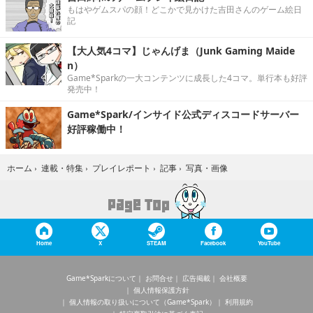
もはやゲムスパの顔！どこかで見かけた吉田さんのゲーム絵日
記
【大人気4コマ】じゃんげま（Junk Gaming Maide
n）
Game*Sparkの一大コンテンツに成長した4コマ。単行本も好評
発売中！
Game*Spark/インサイド公式ディスコードサーバー
好評稼働中！
写真・画像
ホーム
›
連載・特集
›
プレイレポート
›
記事
›
Home
X
STEAM
Facebook
YouTube
Game*Sparkについて
お問合せ
広告掲載
会社概要
個人情報保護方針
個人情報の取り扱いについて（Game*Spark）
利用規約