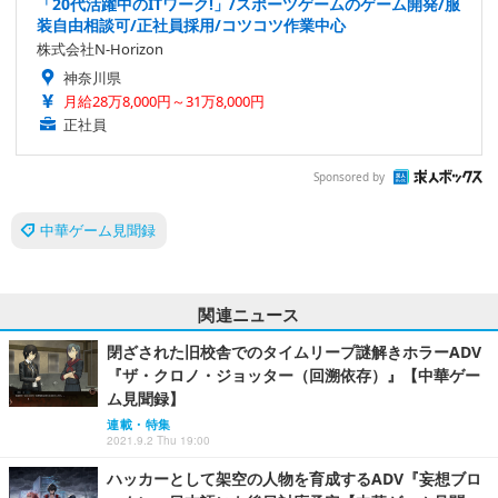
「20代活躍中のITワーク!」/スポーツゲームのゲーム開発/服
装自由相談可/正社員採用/コツコツ作業中心
株式会社N-Horizon
神奈川県
月給28万8,000円～31万8,000円
正社員
Sponsored by
中華ゲーム見聞録
関連ニュース
閉ざされた旧校舎でのタイムリープ謎解きホラーADV
『ザ・クロノ・ジョッター（回溯依存）』【中華ゲー
ム見聞録】
連載・特集
2021.9.2 Thu 19:00
ハッカーとして架空の人物を育成するADV『妄想ブロ