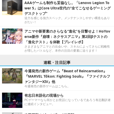
AAAゲームも制作も妥協なし。「Lenovo Legion To
wer 5」はCore Ultra世代の“全てこなせるゲーミング
デスクトップ”
迫力を感じる強力スペック。メンテナンスしやすい構造もあり
がたい！
アニマや新要素のさらなる“進化”を目撃せよ！HoYov
erse新作『崩壊：ネクサスアニマ』第2回βテストの
「進化テスト」を体験【プレイレポ】
さまざまなアニマとの出会いや、スキルによってさらに戦略性
が増したバトルなど、本作の注目の要素に迫ります！
連載・注目記事
今週発売の新作ゲーム『Beast of Reincarnation』
『MARVEL Tōkon: Fighting Souls』『ファイナルフ
ァンタジーXIV』他
今週発売の新作ゲームはこちら。
有志日本語化の現場から
PCゲーマーなら何かとお世話になっているであろう有志翻訳者
に連続インタビュー。