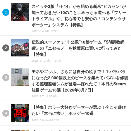
スイッチ2版『FF14』から始める新米“ヒカセン”が
知っておきたい10のこと―めっちゃ遊べる「フリー
トライアル」や、初心者でも安心の「コンテンツサ
ポーター」システム【特集】
2026.8.4 Tue 22:20
伝説的スーファミ“非公認”18禁ゲーム『SM調教師
瞳』の「ニセモノ」を秋葉原に買いに行ってみた
【特集】
2026.1.12 Mon 19:00
モネやゴッホ、さらには自分の絵まで！？バラバラ
になった2,000個以上のピースを集めてパズルを修復
する整理整頓シムが登場―採れたて！本日のSteam
注目ゲーム16選【2026年8月7日】
2026.8.7 Fri 22:00
【特集】ホラー大好きゲーマーが選ぶ！今こそ遊び
たい「本当に怖い」ホラゲー10選
2026.5.6 Wed 20:30