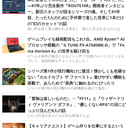
―41年ぶり完全新作『ROUTE16R』開発者インタビュ
ー。新旧スタッフが語るシリーズの魂。そして41年
前、たった1人のために手作業で直した世界に1本だけ
の“幻のカセット”の話
長い時を経て受け継がれる過去と、新たに生まれるものとは。
ゲームプレイも録画配信もこれ1台。AMD Ryzen™ AI
プロセッサ搭載の「G TUNE P5-A7G60BK-D」で『Fo
rza Horizon 6』の世界を駆け回る
ゲーム＆制作の拠点となるノートPCで話題のレースタイトルを
プレイ。放熱性能もチェックしました！
シリーズ第1作が現行機向けに復活！懐かしくも色褪せ
ない『カルドセプト ザ ファースト』遊びやすい機能も
搭載で、あらためて“原典”に触れるのにぴったり
シリーズ第1作が現行機向けの新機能を備えて復活！
「冒険は楽しいものだ」 ─『FF11』と『ウィザードリ
ィ ヴァリアンツ ダフネ』、"優しくないRPG"の沼にど
っぷり沈んだ4人の話
ふたつの沼の住人たちが語る奥深さとは。
【キャリアクエスト】ゲーム作りを仕事にするという