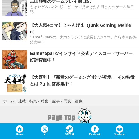
吉田輝和のゲームプレイ絵日記
もはやゲムスパの顔！どこかで見かけた吉田さんのゲーム絵日
記
【大人気4コマ】じゃんげま（Junk Gaming Maide
n）
Game*Sparkの一大コンテンツに成長した4コマ。単行本も好評
発売中！
Game*Spark/インサイド公式ディスコードサーバー
好評稼働中！
【大喜利】『新種のゲーミング“蚊”が登場！ その特徴
とは？』回答募集中！
写真・画像
ホーム
›
連載・特集
›
特集
›
記事
›
Home
X
STEAM
Facebook
YouTube