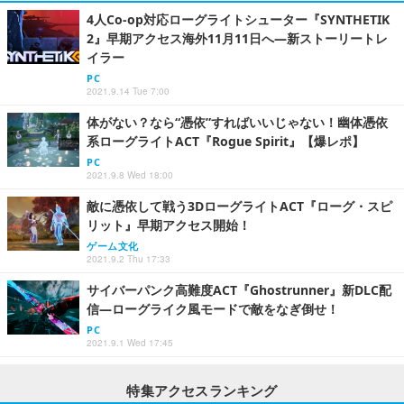
4人Co-op対応ローグライトシューター『SYNTHETIK
2』早期アクセス海外11月11日へ―新ストーリートレ
イラー
PC
2021.9.14 Tue 7:00
体がない？なら“憑依”すればいいじゃない！幽体憑依
系ローグライトACT『Rogue Spirit』【爆レポ】
PC
2021.9.8 Wed 18:00
敵に憑依して戦う3DローグライトACT『ローグ・スピ
リット』早期アクセス開始！
ゲーム文化
2021.9.2 Thu 17:33
サイバーパンク高難度ACT『Ghostrunner』新DLC配
信―ローグライク風モードで敵をなぎ倒せ！
PC
2021.9.1 Wed 17:45
特集アクセスランキング