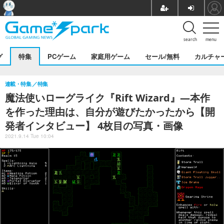
search
menu
グ
特集
PCゲーム
家庭用ゲーム
セール/無料
カルチャ
連載・特集
特集
魔法使いローグライク『Rift Wizard』―本作
を作った理由は、自分が遊びたかったから【開
発者インタビュー】 4枚目の写真・画像
2021.9.14 Tue 10:04