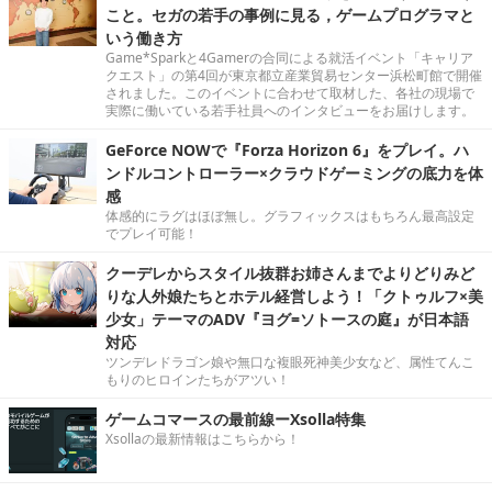
こと。セガの若手の事例に見る，ゲームプログラマと
いう働き方
Game*Sparkと4Gamerの合同による就活イベント「キャリア
クエスト」の第4回が東京都立産業貿易センター浜松町館で開催
されました。このイベントに合わせて取材した、各社の現場で
実際に働いている若手社員へのインタビューをお届けします。
GeForce NOWで『Forza Horizon 6』をプレイ。ハ
ンドルコントローラー×クラウドゲーミングの底力を体
感
体感的にラグはほぼ無し。グラフィックスはもちろん最高設定
でプレイ可能！
クーデレからスタイル抜群お姉さんまでよりどりみど
りな人外娘たちとホテル経営しよう！「クトゥルフ×美
少女」テーマのADV『ヨグ=ソトースの庭』が日本語
対応
ツンデレドラゴン娘や無口な複眼死神美少女など、属性てんこ
もりのヒロインたちがアツい！
ゲームコマースの最前線ーXsolla特集
Xsollaの最新情報はこちらから！