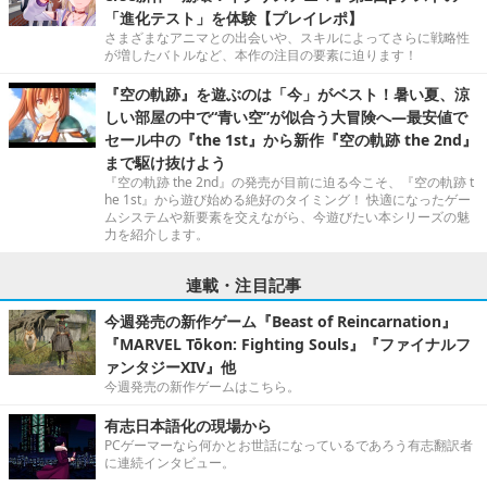
「進化テスト」を体験【プレイレポ】
さまざまなアニマとの出会いや、スキルによってさらに戦略性
が増したバトルなど、本作の注目の要素に迫ります！
『空の軌跡』を遊ぶのは「今」がベスト！暑い夏、涼
しい部屋の中で“青い空”が似合う大冒険へ―最安値で
セール中の『the 1st』から新作『空の軌跡 the 2nd』
まで駆け抜けよう
『空の軌跡 the 2nd』の発売が目前に迫る今こそ、『空の軌跡 t
he 1st』から遊び始める絶好のタイミング！ 快適になったゲー
ムシステムや新要素を交えながら、今遊びたい本シリーズの魅
力を紹介します。
連載・注目記事
今週発売の新作ゲーム『Beast of Reincarnation』
『MARVEL Tōkon: Fighting Souls』『ファイナルフ
ァンタジーXIV』他
今週発売の新作ゲームはこちら。
有志日本語化の現場から
PCゲーマーなら何かとお世話になっているであろう有志翻訳者
に連続インタビュー。