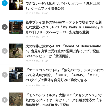
できない―PS1風SFサバイバルホラー『DERELIK
T』ゲームプレイ映像公開
2026.8.5 Wed 23:00
基本プレイ無料のSteamマーケットで取引できる新
たな放置ハクスラRPG『My Party Is Grinding』8
月27日リリースへ―サーバー安定性を重視
2026.8.5 Wed 17:15
犬の相棒と旅するARPG『Beast of Reincarnatio
n』意見を真摯に受け止め1週間以内にアプデ配信。
Steamレビューは「賛否両論」
2026.8.5 Wed 21:30
『エースコンバット8』「強化パーツ」システムにつ
いて公式Xが紹介。「BODY」「ARMS」「MISC」
の3タイプで機体を自分好みに強化できる
2026.8.5 Wed 20:15
『モンハンワイルズ』大型DLC「アセンダンス」で
気になるプレイヤー向け！データ引継ぎ対応の「序
盤体験版」が本日8月5日配信