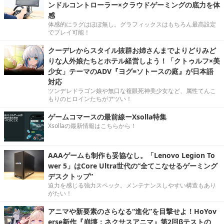
ンドルコントローラー×クラウドゲーミングの底力を体
感
体感的にラグはほぼ無し。グラフィックスはもちろん最高設定
でプレイ可能！
クーデレからスタイル抜群お姉さんまでよりどりみど
りな人外娘たちとホテル経営しよう！「クトゥルフ×美
少女」テーマのADV『ヨグ=ソトースの庭』が日本語
対応
ツンデレドラゴン娘や無口な複眼死神美少女など、属性てんこ
もりのヒロインたちがアツい！
ゲームコマースの最前線ーXsolla特集
Xsollaの最新情報はこちらから！
AAAゲームも制作も妥協なし。「Lenovo Legion To
wer 5」はCore Ultra世代の“全てこなせるゲーミング
デスクトップ”
迫力を感じる強力スペック。メンテナンスしやすい構造もあり
がたい！
アニマや新要素のさらなる“進化”を目撃せよ！HoYov
erse新作『崩壊：ネクサスアニマ』第2回βテストの