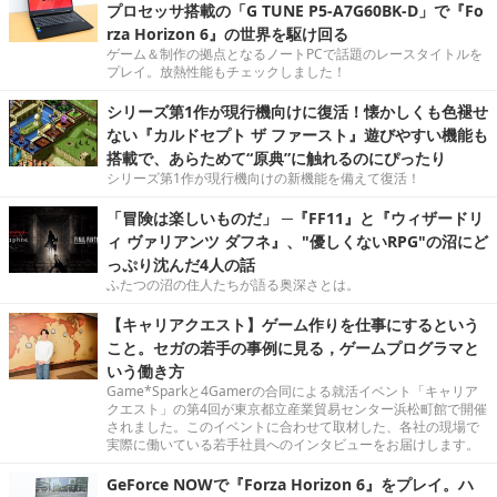
プロセッサ搭載の「G TUNE P5-A7G60BK-D」で『Fo
rza Horizon 6』の世界を駆け回る
ゲーム＆制作の拠点となるノートPCで話題のレースタイトルを
プレイ。放熱性能もチェックしました！
シリーズ第1作が現行機向けに復活！懐かしくも色褪せ
ない『カルドセプト ザ ファースト』遊びやすい機能も
搭載で、あらためて“原典”に触れるのにぴったり
シリーズ第1作が現行機向けの新機能を備えて復活！
「冒険は楽しいものだ」 ─『FF11』と『ウィザードリ
ィ ヴァリアンツ ダフネ』、"優しくないRPG"の沼にど
っぷり沈んだ4人の話
ふたつの沼の住人たちが語る奥深さとは。
【キャリアクエスト】ゲーム作りを仕事にするという
こと。セガの若手の事例に見る，ゲームプログラマと
いう働き方
Game*Sparkと4Gamerの合同による就活イベント「キャリア
クエスト」の第4回が東京都立産業貿易センター浜松町館で開催
されました。このイベントに合わせて取材した、各社の現場で
実際に働いている若手社員へのインタビューをお届けします。
GeForce NOWで『Forza Horizon 6』をプレイ。ハ