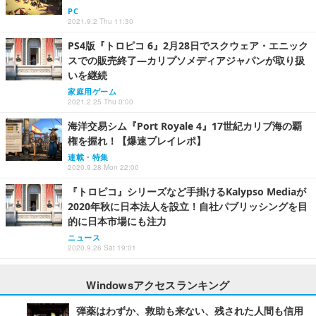
PC
2021.9.2 Thu 11:30
PS4版『トロピコ 6』2月28日でスクウェア・エニック
スでの販売終了―カリプソメディアジャパンが取り扱
いを継続
家庭用ゲーム
2021.2.25 Thu 0:00
海洋交易シム『Port Royale 4』17世紀カリブ海の覇
権を握れ！【爆速プレイレポ】
連載・特集
2020.9.28 Mon 22:00
『トロピコ』シリーズなど手掛けるKalypso Mediaが
2020年秋に日本法人を設立！自社パブリッシングを目
的に日本市場にも注力
ニュース
2020.9.26 Sat 19:01
Windowsアクセスランキング
弾薬はわずか、救助も来ない、残された人間も信用