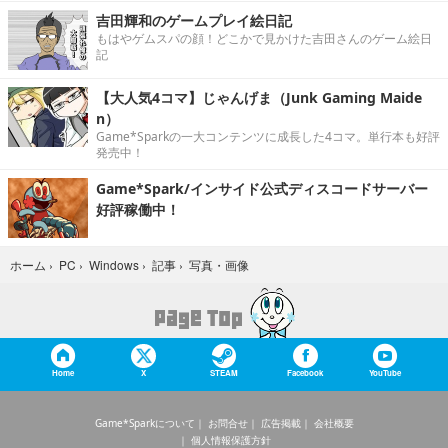
吉田輝和のゲームプレイ絵日記
もはやゲムスパの顔！どこかで見かけた吉田さんのゲーム絵日
記
【大人気4コマ】じゃんげま（Junk Gaming Maide
n）
Game*Sparkの一大コンテンツに成長した4コマ。単行本も好評
発売中！
Game*Spark/インサイド公式ディスコードサーバー
好評稼働中！
写真・画像
ホーム
›
PC
›
Windows
›
記事
›
Home
X
STEAM
Facebook
YouTube
Game*Sparkについて
お問合せ
広告掲載
会社概要
個人情報保護方針