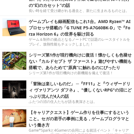
の“幻のカセット”の話
長い時を経て受け継がれる過去と、新たに生まれるものとは。
ゲームプレイも録画配信もこれ1台。AMD Ryzen™ AI
プロセッサ搭載の「G TUNE P5-A7G60BK-D」で『Fo
rza Horizon 6』の世界を駆け回る
ゲーム＆制作の拠点となるノートPCで話題のレースタイトルを
プレイ。放熱性能もチェックしました！
シリーズ第1作が現行機向けに復活！懐かしくも色褪せ
ない『カルドセプト ザ ファースト』遊びやすい機能も
搭載で、あらためて“原典”に触れるのにぴったり
シリーズ第1作が現行機向けの新機能を備えて復活！
「冒険は楽しいものだ」 ─『FF11』と『ウィザードリ
ィ ヴァリアンツ ダフネ』、"優しくないRPG"の沼にど
っぷり沈んだ4人の話
ふたつの沼の住人たちが語る奥深さとは。
【キャリアクエスト】ゲーム作りを仕事にするという
こと。セガの若手の事例に見る，ゲームプログラマと
いう働き方
Game*Sparkと4Gamerの合同による就活イベント「キャリア