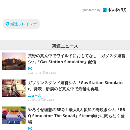
Sponsored by
爆速プレイレポ
関連ニュース
荒野の真ん中でワイルドにおもてなし！ガソスタ運営
シム『Gas Station Simulator』配信
PC
2021.9.16 Thu 15:09
ガソリンスタンド運営シム『Gas Station Simulato
r』発表―砂漠のど真ん中で店舗を再建
ニュース
2019.9.3 Tue 22:56
やろうぜ理想のBBQ！最大8人参加の肉焼きシム『BB
Q Simulator: The Squad』Steam向けに間もなく登
場
PC