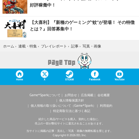
好評稼働中！
【大喜利】『新種のゲーミング“蚊”が登場！ その特徴
とは？』回答募集中！
写真・画像
ホーム
›
連載・特集
›
プレイレポート
›
記事
›
Home
X
STEAM
Facebook
YouTube
Game*Sparkについて
お問合せ
広告掲載
会社概要
個人情報保護方針
個人情報の取り扱いについて（Game*Spark）
利用規約
特定商取引法に基づく表記
紹介した商品/サービスを購入、契約した場合に、
売上の一部が弊社サイトに還元されることがあります。
当サイトに掲載の記事・見出し・写真・画像の無断転載を禁じます。
Copyright © 2026 IID, Inc.