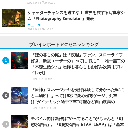
2021.9.14 Tue 19:30
シャッターチャンスを逃すな！ 世界を旅する写真家シ
ム『Photography Simulator』発表
ニュース
2021.9.11 Sat 8:00
プレイレポートアクセスランキング
『ほの暮しの庭』は『夜廻』ファン、スローライフ
好き、新規ユーザーのすべてに“良し”！ 唯一無二の
「不穏生活シム」恐怖も暮らしもお好み次第【プレ
イレポ】
2026.8.7 Fri 19:45
『原神』スネージナヤを先行体験して分かった8のこ
と―場所によっては5秒で死ぬ極寒ゲージ、列車
は“ダイナミック途中下車”可能など自由度高め
2026.8.9 Sun 8:00
モバイル向け新作は“やってること”がちゃんと『幻
想水滸伝』。『幻想水滸伝 STAR LEAP』は「基本