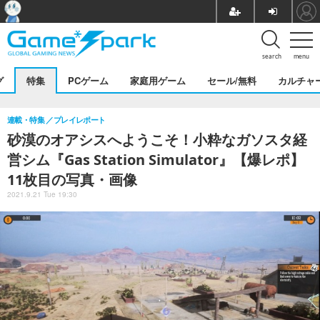
search
menu
グ
特集
PCゲーム
家庭用ゲーム
セール/無料
カルチャ
連載・特集
プレイレポート
砂漠のオアシスへようこそ！小粋なガソスタ経
営シム『Gas Station Simulator』【爆レポ】
11枚目の写真・画像
2021.9.21 Tue 19:30