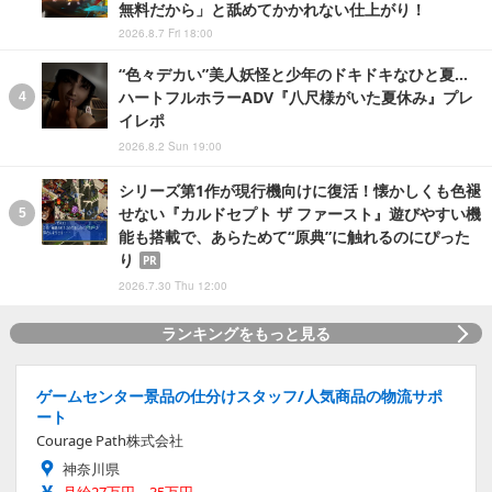
無料だから」と舐めてかかれない仕上がり！
2026.8.7 Fri 18:00
“色々デカい”美人妖怪と少年のドキドキなひと夏…
ハートフルホラーADV『八尺様がいた夏休み』プレ
イレポ
2026.8.2 Sun 19:00
シリーズ第1作が現行機向けに復活！懐かしくも色褪
せない『カルドセプト ザ ファースト』遊びやすい機
能も搭載で、あらためて“原典”に触れるのにぴった
り
PR
2026.7.30 Thu 12:00
ランキングをもっと見る
ゲームセンター景品の仕分けスタッフ/人気商品の物流サポ
ート
Courage Path株式会社
神奈川県
月給27万円～35万円