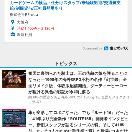
カードゲームの検品・仕分けスタッフ/未経験歓迎/交通費支
給/制服貸与/正社員登用あり
株式会社REnista
大阪府
時給1,400円～2,180円
派遣社員
Sponsored by
トピックス
祖国に裏切られた騎士は、王の仇敵の娘を護ることに
なった―1998年の海外SRPG不朽の名作『幻世録』全
面リメイク版、体験版配信開始。ダーティーヒーロー
が駆ける異色の戦記が令和に蘇る
約30年の歴史を誇る海外SRPGの不朽の名作が全面リメイクされ
て登場！
車が変形してロボになった、でも『ルート16』だった
―41年ぶり完全新作『ROUTE16R』開発者インタビュ
ー。新旧スタッフが語るシリーズの魂。そして41年
前、たった1人のために手作業で直した世界に1本だけ