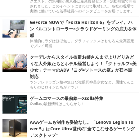
クエスト」の第4回が東京都立産業貿易センター浜松町館で開催
されました。このイベントに合わせて取材した、各社の現場で
実際に働いている若手社員へのインタビューをお届けします。
GeForce NOWで『Forza Horizon 6』をプレイ。ハ
ンドルコントローラー×クラウドゲーミングの底力を体
感
体感的にラグはほぼ無し。グラフィックスはもちろん最高設定
でプレイ可能！
クーデレからスタイル抜群お姉さんまでよりどりみど
りな人外娘たちとホテル経営しよう！「クトゥルフ×美
少女」テーマのADV『ヨグ=ソトースの庭』が日本語
対応
ツンデレドラゴン娘や無口な複眼死神美少女など、属性てんこ
もりのヒロインたちがアツい！
ゲームコマースの最前線ーXsolla特集
Xsollaの最新情報はこちらから！
AAAゲームも制作も妥協なし。「Lenovo Legion To
wer 5」はCore Ultra世代の“全てこなせるゲーミング
デスクトップ”