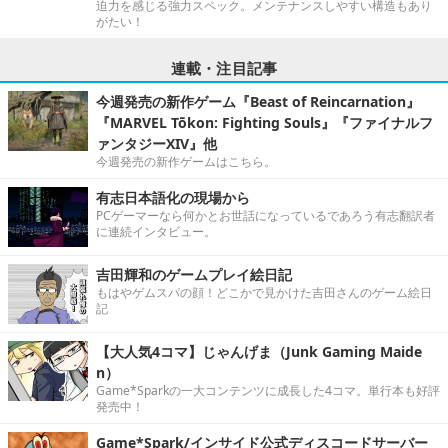
迫力を感じる強力スペック。メンテナンスしやすい構造もあり
がたい！
連載・注目記事
今週発売の新作ゲーム『Beast of Reincarnation』
『MARVEL Tōkon: Fighting Souls』『ファイナルフ
ァンタジーXIV』他
今週発売の新作ゲームはこちら。
有志日本語化の現場から
PCゲーマーなら何かとお世話になっているであろう有志翻訳者
に連続インタビュー。
吉田輝和のゲームプレイ絵日記
もはやゲムスパの顔！どこかで見かけた吉田さんのゲーム絵日
記
【大人気4コマ】じゃんげま（Junk Gaming Maide
n）
Game*Sparkの一大コンテンツに成長した4コマ。単行本も好評
発売中！
Game*Spark/インサイド公式ディスコードサーバー