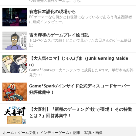
今週発売の新作ゲームはこちら。
有志日本語化の現場から
PCゲーマーなら何かとお世話になっているであろう有志翻訳者
に連続インタビュー。
吉田輝和のゲームプレイ絵日記
もはやゲムスパの顔！どこかで見かけた吉田さんのゲーム絵日
記
【大人気4コマ】じゃんげま（Junk Gaming Maide
n）
Game*Sparkの一大コンテンツに成長した4コマ。単行本も好評
発売中！
Game*Spark/インサイド公式ディスコードサーバー
好評稼働中！
【大喜利】『新種のゲーミング“蚊”が登場！ その特徴
とは？』回答募集中！
写真・画像
ホーム
›
ゲーム文化
›
インディーゲーム
›
記事
›