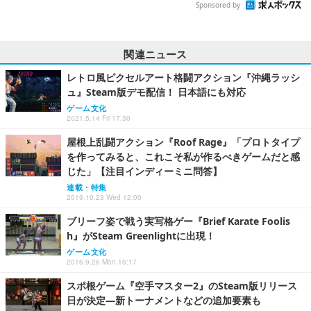
Sponsored by
関連ニュース
レトロ風ピクセルアート格闘アクション『沖縄ラッシ
ュ』Steam版デモ配信！ 日本語にも対応
ゲーム文化
2021.5.14 Fri 17:30
屋根上乱闘アクション『Roof Rage』「プロトタイプ
を作ってみると、これこそ私が作るべきゲームだと感
じた」【注目インディーミニ問答】
連載・特集
2019.10.23 Wed 12:00
ブリーフ姿で戦う実写格ゲー『Brief Karate Foolis
h』がSteam Greenlightに出現！
ゲーム文化
2016.9.26 Mon 16:17
スポ根ゲーム『空手マスター2』のSteam版リリース
日が決定―新トーナメントなどの追加要素も