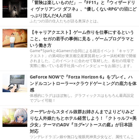
「冒険は楽しいものだ」 ─『FF11』と『ウィザードリ
ィ ヴァリアンツ ダフネ』、"優しくないRPG"の沼にど
っぷり沈んだ4人の話
ふたつの沼の住人たちが語る奥深さとは。
【キャリアクエスト】ゲーム作りを仕事にするという
こと。セガの若手の事例に見る，ゲームプログラマと
いう働き方
Game*Sparkと4Gamerの合同による就活イベント「キャリア
クエスト」の第4回が東京都立産業貿易センター浜松町館で開催
されました。このイベントに合わせて取材した、各社の現場で
実際に働いている若手社員へのインタビューをお届けします。
GeForce NOWで『Forza Horizon 6』をプレイ。ハ
ンドルコントローラー×クラウドゲーミングの底力を体
感
体感的にラグはほぼ無し。グラフィックスはもちろん最高設定
でプレイ可能！
クーデレからスタイル抜群お姉さんまでよりどりみど
りな人外娘たちとホテル経営しよう！「クトゥルフ×美
少女」テーマのADV『ヨグ=ソトースの庭』が日本語
対応
ツンデレドラゴン娘や無口な複眼死神美少女など、属性てんこ