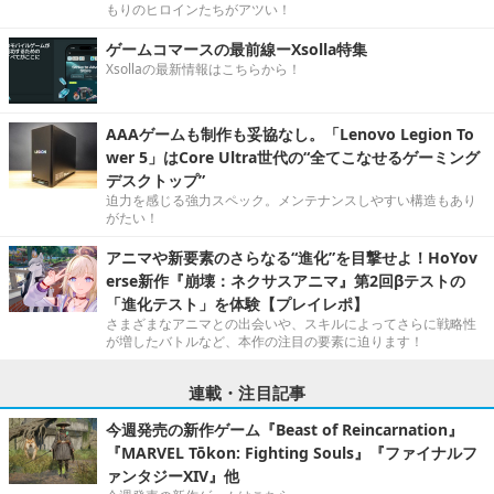
もりのヒロインたちがアツい！
ゲームコマースの最前線ーXsolla特集
Xsollaの最新情報はこちらから！
AAAゲームも制作も妥協なし。「Lenovo Legion To
wer 5」はCore Ultra世代の“全てこなせるゲーミング
デスクトップ”
迫力を感じる強力スペック。メンテナンスしやすい構造もあり
がたい！
アニマや新要素のさらなる“進化”を目撃せよ！HoYov
erse新作『崩壊：ネクサスアニマ』第2回βテストの
「進化テスト」を体験【プレイレポ】
さまざまなアニマとの出会いや、スキルによってさらに戦略性
が増したバトルなど、本作の注目の要素に迫ります！
連載・注目記事
今週発売の新作ゲーム『Beast of Reincarnation』
『MARVEL Tōkon: Fighting Souls』『ファイナルフ
ァンタジーXIV』他