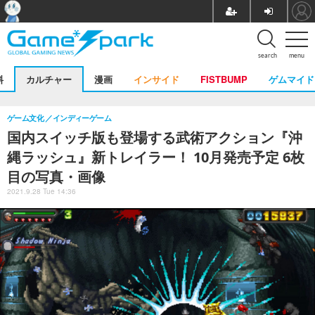
search
menu
料
カルチャー
漫画
インサイド
FISTBUMP
ゲムマイド
ゲーム文化
インディーゲーム
国内スイッチ版も登場する武術アクション『沖
縄ラッシュ』新トレイラー！ 10月発売予定 6枚
目の写真・画像
2021.9.28 Tue 14:36