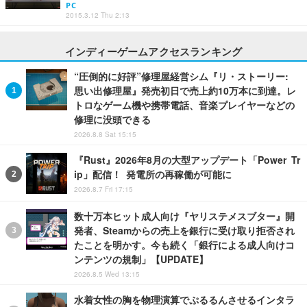
PC
2015.3.12 Thu 2:13
インディーゲームアクセスランキング
“圧倒的に好評”修理屋経営シム『リ・ストーリー:
思い出修理屋』発売初日で売上約10万本に到達。レ
トロなゲーム機や携帯電話、音楽プレイヤーなどの
修理に没頭できる
2026.8.8 Sat 15:15
『Rust』2026年8月の大型アップデート「Power Tr
ip」配信！ 発電所の再稼働が可能に
2026.8.7 Fri 17:15
数十万本ヒット成人向け『ヤリステメスブター』開
発者、Steamからの売上を銀行に受け取り拒否され
たことを明かす。今も続く「銀行による成人向けコ
ンテンツの規制」【UPDATE】
2026.8.5 Wed 13:15
水着女性の胸を物理演算でぷるるんさせるインタラ