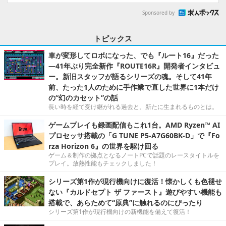
Sponsored by
トピックス
車が変形してロボになった、でも『ルート16』だった
―41年ぶり完全新作『ROUTE16R』開発者インタビュ
ー。新旧スタッフが語るシリーズの魂。そして41年
前、たった1人のために手作業で直した世界に1本だけ
の“幻のカセット”の話
長い時を経て受け継がれる過去と、新たに生まれるものとは。
ゲームプレイも録画配信もこれ1台。AMD Ryzen™ AI
プロセッサ搭載の「G TUNE P5-A7G60BK-D」で『Fo
rza Horizon 6』の世界を駆け回る
ゲーム＆制作の拠点となるノートPCで話題のレースタイトルを
プレイ。放熱性能もチェックしました！
シリーズ第1作が現行機向けに復活！懐かしくも色褪せ
ない『カルドセプト ザ ファースト』遊びやすい機能も
搭載で、あらためて“原典”に触れるのにぴったり
シリーズ第1作が現行機向けの新機能を備えて復活！