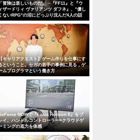
「冒険は楽しいものだ」 ─『FF11』と『ウ
ィザードリィ ヴァリアンツ ダフネ』、"優し
くないRPG"の沼にどっぷり沈んだ4人の話
【キャリアクエスト】ゲーム作りを仕事にす
るということ。セガの若手の事例に見る，ゲ
ームプログラマという働き方
GeForce NOWで『Forza Horizon 6』をプ
レイ。ハンドルコントローラー×クラウドゲ
ーミングの底力を体感