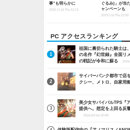
事”も明らかに
ぐるみ)」が当た
ャンペーンも
2020.11.26 Thu 12:13
2019.5.16 Thu 22:00
PC アクセスランキング
祖国に裏切られた騎士は、
の名作『幻世録』全面リ
の戦記が令和に蘇る
2026.
サイバーパンク都市で店を開く
クシー、メトロ、自家用
美少女サバイバルTPS『
提供へ。想定を上回る反
2026.8.8 Sat 20:00
体験版配信中の『アノマリス／ANOM