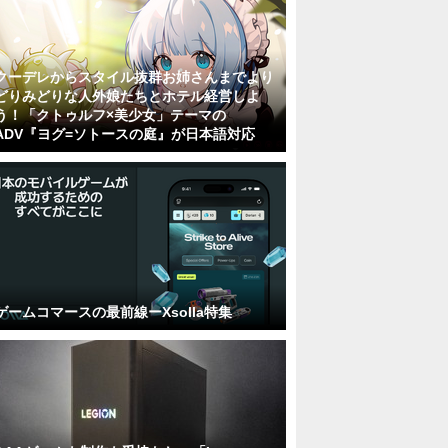
クーデレからスタイル抜群お姉さんまでより
どりみどりな人外娘たちとホテル経営しよ
う！「クトゥルフ×美少女」テーマの
ADV『ヨグ=ソトースの庭』が日本語対応
ゲームコマースの最前線ーXsolla特集