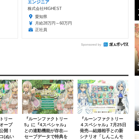
エンジニア
株式会社HIGHEST
愛知県
月給28万円～60万円
正社員
Sponsored by
トリー
『ルーンファクトリー
『ルーンファクトリー
オープ
5』に『4スペシャル』
４スペシャル』7月25日
公開！
との連動機能が存在―
発売―結婚相手との新
コ(ぬい
セーブデータで特典を
シナリオ「しんこんモ