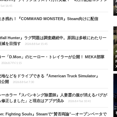
 Sat 16:45
れ！『COMMAND MONSTER』Steam向けに配信
fall Hunter』ラグ問題は調査継続中。原因は多岐にわたり一
軽減を目指す
2026.8.8 Sat 15:45
「D.Mon」のヒーロー・トレイラーが公開！ MEKA部隊
2026.8.7 Fri 1:15
ドライブできる『American Truck Simulator』
情報公開
2026.8.8 Sat 7:30
シーホラー『スパンキング除霊師』人妻霊の服が消えるバグが
ら修正しました」と現在はアプデ済み
2026.8.4 Tue 10:41
: Fighting Souls』Steamで“賛否両論”―オープンベータで