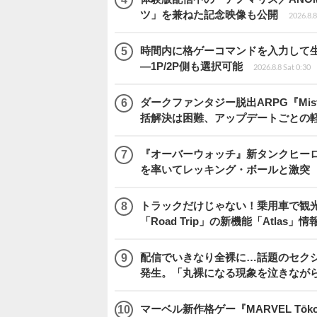
ツ」を兼ねた記念映像も公開
2026.8.8
時間内に格ゲーコマンドを入力して生き残
―1P/2P側も選択可能
2026.8.8 Sat 0:30
ダークファンタジー脱出ARPG『Mist
括解決は困難、アップデートごとの
『オーバーウォッチ』新タンクヒーロー
を率いてレッキング・ボールと激突
トラックだけじゃない！乗用車で観光地などを
「Road Trip」の新機能「Atlas」
配信でいきなり全裸に…話題のセク
発生。「丸裸になる現象を泣きなが
マーベル新作格ゲー『MARVEL Tōkon