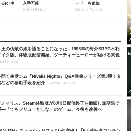
るRTキ
入手可能
ード」も追加
2019.4.5 Fri 11:14
2019.2.14 Thu 11:00
王の仇敵の娘を護ることになった―1998年の海外SRPG不朽
メイク版、体験版配信開始。ダーティーヒーローが駆ける異色
8.8 Sat 18:00
生活シム『Nivalis Nights』Q&A映像シリーズ第3弾！タ
船などの移動手段を紹介
2026.8.8 Sat 20:30
アノマリス』Steam体験版が8月9日配信終了を撤回し無期限で
響―「でもフリューだしな」のゲーム、今後も改善へ
ALITH』ウィッシュリスト7万件突破！「6万件記念コンテン