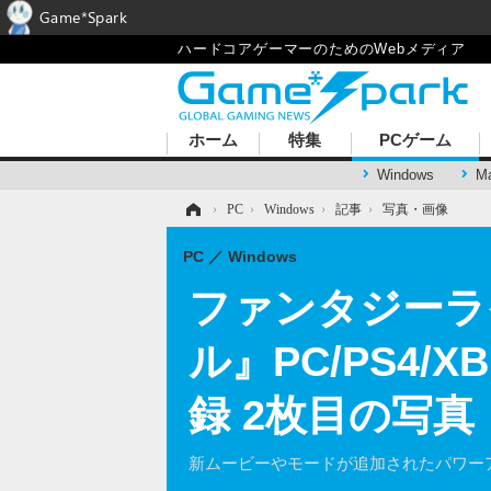
Game*Spark
ハードコアゲーマーのためのWebメディア
ホーム
特集
PCゲーム
Windows
M
ホーム
›
PC
›
Windows
›
記事
›
写真・画像
PC
Windows
ファンタジーラ
ル』PC/PS4
録 2枚目の写真
新ムービーやモードが追加されたパワー