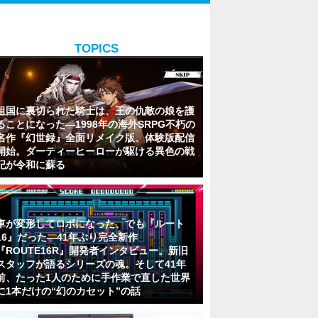
TOPICS
祖国に裏切られた騎士は、王の仇敵の娘を護
ることになった―1998年の海外SRPG不朽の
名作『幻世録』全面リメイク版、体験版配信
開始。ダーティーヒーローが駆ける異色の戦
記が令和に蘇る
車が変形してロボになった、でも『ルート
16』だった―41年ぶり完全新作
『ROUTE16R』開発者インタビュー。新旧
スタッフが語るシリーズの魂。そして41年
前、たった1人のために手作業で直した世界
に1本だけの“幻のカセット”の話