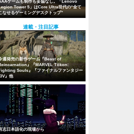
AAAゲームも制作も妥協なし。「Lenovo
Legion Tower 5」はCore Ultra世代の“全て
こなせるゲーミングデスクトップ”
連載・注目記事
今週発売の新作ゲーム『Beast of
Reincarnation』『MARVEL Tōkon:
Fighting Souls』『ファイナルファンタジー
XIV』他
有志日本語化の現場から