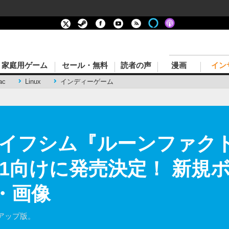
家庭用ゲーム
セール・無料
読者の声
漫画
イン
ac
Linux
インディーゲーム
イフシム『ルーンファク
/XB1向けに発売決定！ 新
・画像
アップ版。