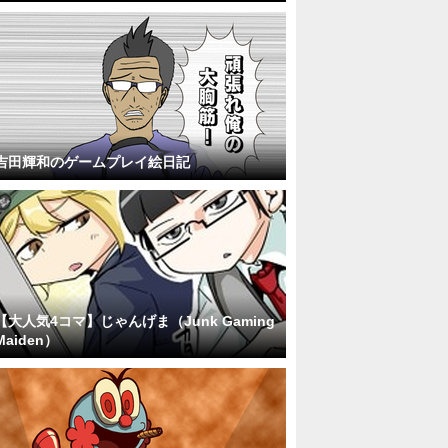
吉田輝和のゲームプレイ絵日記
【大人気4コマ】じゃんげま（Junk Gaming
Maiden）