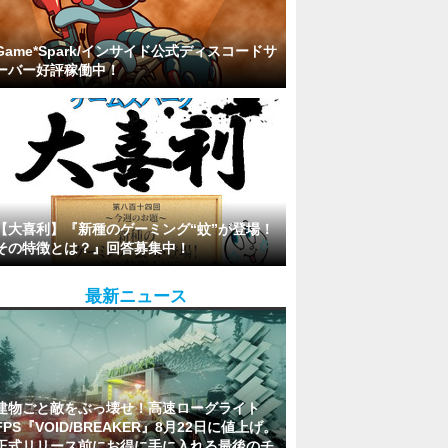
Game*Spark/インサイド公式ディスコードサ
ーバー好評稼働中！
【大喜利】『新種のゲーミング“蚊”が登場！
その特徴とは？』回答募集中！
最新ニュース
建物ごと敵をぶっ壊せ！高速ローグライト
FPS『VOID/BREAKER』8月22日に値上げ。
正式リリース前にお得に手に入れる最後のチ