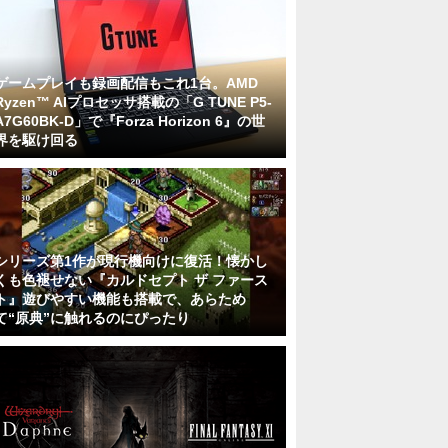
ゲームプレイも録画配信もこれ1台。AMD
Ryzen™ AIプロセッサ搭載の「G TUNE P5-
A7G60BK-D」で『Forza Horizon 6』の世
界を駆け回る
シリーズ第1作が現行機向けに復活！懐かし
くも色褪せない『カルドセプト ザ ファース
ト』遊びやすい機能も搭載で、あらため
て“原典”に触れるのにぴったり