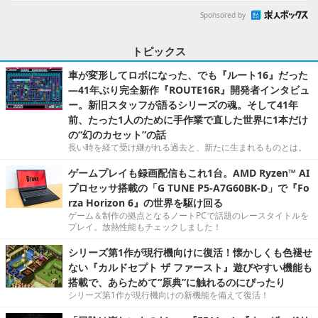
Sponsored by
トピックス
車が変形してロボになった、でも『ルート16』だった
―41年ぶり完全新作『ROUTE16R』開発者インタビュ
ー。新旧スタッフが語るシリーズの魂。そして41年
前、たった1人のために手作業で直した世界に1本だけ
の“幻のカセット”の話
長い時を経て受け継がれる過去と、新たに生まれるものとは。
ゲームプレイも録画配信もこれ1台。AMD Ryzen™ AI
プロセッサ搭載の「G TUNE P5-A7G60BK-D」で『Fo
rza Horizon 6』の世界を駆け回る
ゲーム＆制作の拠点となるノートPCで話題のレースタイトルを
プレイ。放熱性能もチェックしました！
シリーズ第1作が現行機向けに復活！懐かしくも色褪せ
ない『カルドセプト ザ ファースト』遊びやすい機能も
搭載で、あらためて“原典”に触れるのにぴったり
シリーズ第1作が現行機向けの新機能を備えて復活！