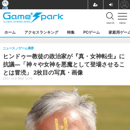
search
menu
ホーム
アクセスランキング
特集
PCゲーム
家庭用ゲー
ニュース
ゲーム業界
ヒンドゥー教徒の政治家が『真・女神転生』に
抗議―「神々や女神を悪魔として登場させるこ
とは冒涜」 2枚目の写真・画像
2021.12.8 Wed 12:46