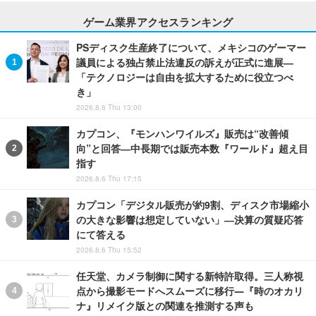
ゲーム業界アクセスランキング
PSディスク生産終了について、メキシコのゲーマー
議員による独占禁止法違反の訴えが正式に進展―
「テクノロジーは自由を拡大するために役立つべ
き」
2026.8.6 Thu 13:00
カプコン、『モンハンワイルズ』販売は“改善傾
向”と回答―中長期では販売本数『ワールド』超え目
指す
2026.8.6 Thu 17:15
カプコン「デジタル販売が約9割、ディスク市場縮小
の大きな影響は想定していない」―決算の質疑応答
にて答える
2026.8.6 Thu 15:52
任天堂、カメラ制御に関する新特許取得。三人称視
点から撮影モードへスムーズに移行―『時のオカリ
ナ』リメイク版との関連を推測する声も