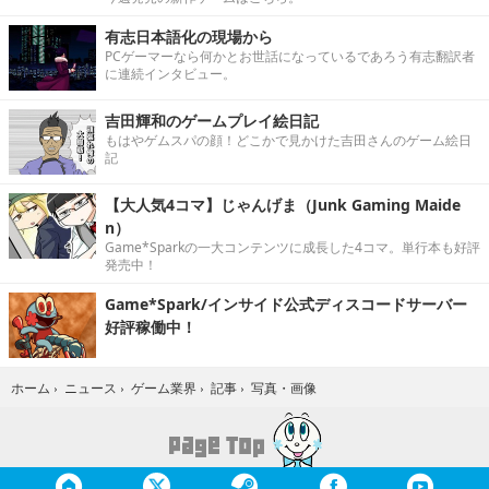
有志日本語化の現場から
PCゲーマーなら何かとお世話になっているであろう有志翻訳者
に連続インタビュー。
吉田輝和のゲームプレイ絵日記
もはやゲムスパの顔！どこかで見かけた吉田さんのゲーム絵日
記
【大人気4コマ】じゃんげま（Junk Gaming Maide
n）
Game*Sparkの一大コンテンツに成長した4コマ。単行本も好評
発売中！
Game*Spark/インサイド公式ディスコードサーバー
好評稼働中！
写真・画像
ホーム
›
ニュース
›
ゲーム業界
›
記事
›