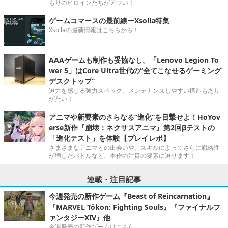
もりのヒロインたちがアツい！
ゲームコマースの最前線ーXsolla特集
Xsollaの最新情報はこちらから！
AAAゲームも制作も妥協なし。「Lenovo Legion To
wer 5」はCore Ultra世代の“全てこなせるゲーミング
デスクトップ”
迫力を感じる強力スペック。メンテナンスしやすい構造もあり
がたい！
アニマや新要素のさらなる“進化”を目撃せよ！HoYov
erse新作『崩壊：ネクサスアニマ』第2回βテストの
「進化テスト」を体験【プレイレポ】
さまざまなアニマとの出会いや、スキルによってさらに戦略性
が増したバトルなど、本作の注目の要素に迫ります！
連載・注目記事
今週発売の新作ゲーム『Beast of Reincarnation』
『MARVEL Tōkon: Fighting Souls』『ファイナルフ
ァンタジーXIV』他
今週発売の新作ゲームはこちら。