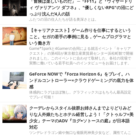
「冒険は楽しいものだ」 ─『FF11』と『ウィザードリ
ィ ヴァリアンツ ダフネ』、"優しくないRPG"の沼にど
っぷり沈んだ4人の話
ふたつの沼の住人たちが語る奥深さとは。
【キャリアクエスト】ゲーム作りを仕事にするという
こと。セガの若手の事例に見る，ゲームプログラマと
いう働き方
Game*Sparkと4Gamerの合同による就活イベント「キャリア
クエスト」の第4回が東京都立産業貿易センター浜松町館で開催
されました。このイベントに合わせて取材した、各社の現場で
実際に働いている若手社員へのインタビューをお届けします。
GeForce NOWで『Forza Horizon 6』をプレイ。ハ
ンドルコントローラー×クラウドゲーミングの底力を体
感
体感的にラグはほぼ無し。グラフィックスはもちろん最高設定
でプレイ可能！
クーデレからスタイル抜群お姉さんまでよりどりみど
りな人外娘たちとホテル経営しよう！「クトゥルフ×美
少女」テーマのADV『ヨグ=ソトースの庭』が日本語
対応
ツンデレドラゴン娘や無口な複眼死神美少女など、属性てんこ