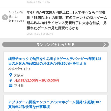
2026.8.6 Thu 11:30
年6万円が年320万円以上に…1人で使うなら年間費
用「53倍以上」の衝撃、有名フォントの商用ゲーム
組み込み向けライセンス更新終了に大きな波紋―見
慣れたゲームの見た目変わるかも
2025.11.30 Sun 22:49
ランキングをもっと見る
細部チェックで熱狂を生み出す!/ゲームデバッガー/年間125
日のお休み/毎週2日のお休み/月収35万円を狙える
株式会社C-Link
大阪府
月給38万2,000円～39万5,000円
正社員
アプリゲーム開発エンジニア/スマホゲーム開発/未経験OK/
賞与年2回/快適な仕事環境