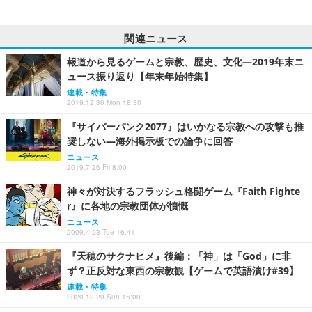
関連ニュース
報道から見るゲームと宗教、歴史、文化―2019年末ニ
ュース振り返り【年末年始特集】
連載・特集
2019.12.30 Mon 18:30
『サイバーパンク2077』はいかなる宗教への攻撃も推
奨しない―海外掲示板での論争に回答
ニュース
2019.7.26 Fri 8:00
神々が対決するフラッシュ格闘ゲーム『Faith Fighte
r』に各地の宗教団体が憤慨
ニュース
2009.4.28 Tue 16:41
『天穂のサクナヒメ』後編：「神」は「God」に非
ず？正反対な東西の宗教観【ゲームで英語漬け#39】
連載・特集
2020.12.20 Sun 15:00