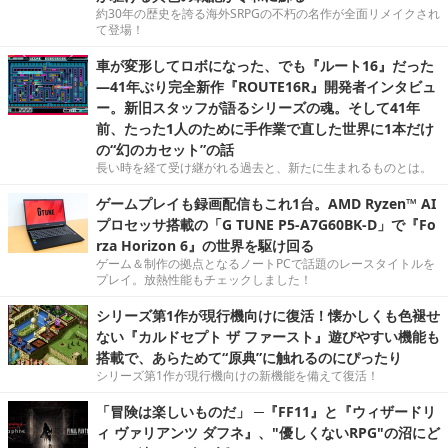
約30年の歴史を誇る海外SRPGの不朽の名作が全面リメイクされ
て登場！
車が変形してロボになった、でも『ルート16』だった
―41年ぶり完全新作『ROUTE16R』開発者インタビュ
ー。新旧スタッフが語るシリーズの魂。そして41年
前、たった1人のために手作業で直した世界に1本だけ
の“幻のカセット”の話
長い時を経て受け継がれる過去と、新たに生まれるものとは。
ゲームプレイも録画配信もこれ1台。AMD Ryzen™ AI
プロセッサ搭載の「G TUNE P5-A7G60BK-D」で『Fo
rza Horizon 6』の世界を駆け回る
ゲーム＆制作の拠点となるノートPCで話題のレースタイトルを
プレイ。放熱性能もチェックしました！
シリーズ第1作が現行機向けに復活！懐かしくも色褪せ
ない『カルドセプト ザ ファースト』遊びやすい機能も
搭載で、あらためて“原典”に触れるのにぴったり
シリーズ第1作が現行機向けの新機能を備えて復活！
「冒険は楽しいものだ」 ─『FF11』と『ウィザードリ
ィ ヴァリアンツ ダフネ』、"優しくないRPG"の沼にど