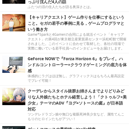
っぷり沈んだ4人の話
ふたつの沼の住人たちが語る奥深さとは。
【キャリアクエスト】ゲーム作りを仕事にするという
こと。セガの若手の事例に見る，ゲームプログラマと
いう働き方
Game*Sparkと4Gamerの合同による就活イベント「キャリア
クエスト」の第4回が東京都立産業貿易センター浜松町館で開催
されました。このイベントに合わせて取材した、各社の現場で
実際に働いている若手社員へのインタビューをお届けします。
GeForce NOWで『Forza Horizon 6』をプレイ。ハ
ンドルコントローラー×クラウドゲーミングの底力を体
感
体感的にラグはほぼ無し。グラフィックスはもちろん最高設定
でプレイ可能！
クーデレからスタイル抜群お姉さんまでよりどりみど
りな人外娘たちとホテル経営しよう！「クトゥルフ×美
少女」テーマのADV『ヨグ=ソトースの庭』が日本語
対応
ツンデレドラゴン娘や無口な複眼死神美少女など、属性てんこ
もりのヒロインたちがアツい！