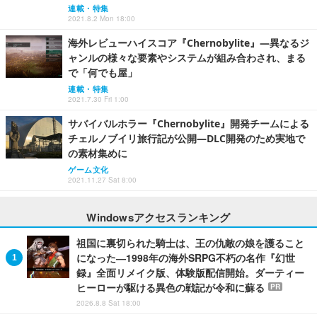
連載・特集
2021.8.2 Mon 18:00
海外レビューハイスコア『Chernobylite』―異なるジ
ャンルの様々な要素やシステムが組み合わされ、まる
で「何でも屋」
連載・特集
2021.7.30 Fri 1:00
サバイバルホラー『Chernobylite』開発チームによる
チェルノブイリ旅行記が公開―DLC開発のため実地で
の素材集めに
ゲーム文化
2021.11.27 Sat 8:00
Windowsアクセスランキング
祖国に裏切られた騎士は、王の仇敵の娘を護ること
になった―1998年の海外SRPG不朽の名作『幻世
録』全面リメイク版、体験版配信開始。ダーティー
ヒーローが駆ける異色の戦記が令和に蘇る
PR
2026.8.8 Sat 18:00