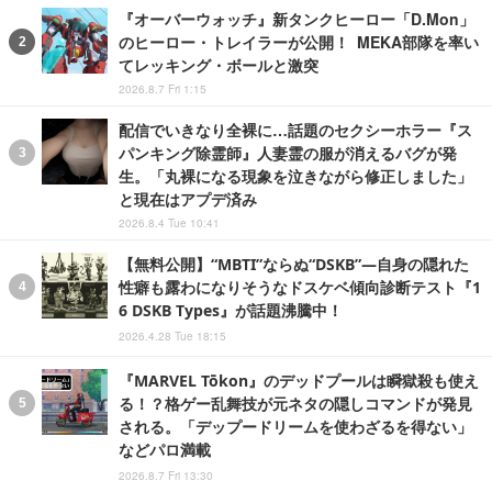
『オーバーウォッチ』新タンクヒーロー「D.Mon」
のヒーロー・トレイラーが公開！ MEKA部隊を率い
てレッキング・ボールと激突
2026.8.7 Fri 1:15
配信でいきなり全裸に…話題のセクシーホラー『ス
パンキング除霊師』人妻霊の服が消えるバグが発
生。「丸裸になる現象を泣きながら修正しました」
と現在はアプデ済み
2026.8.4 Tue 10:41
【無料公開】“MBTI”ならぬ“DSKB”―自身の隠れた
性癖も露わになりそうなドスケベ傾向診断テスト『1
6 DSKB Types』が話題沸騰中！
2026.4.28 Tue 18:15
『MARVEL Tōkon』のデッドプールは瞬獄殺も使え
る！？格ゲー乱舞技が元ネタの隠しコマンドが発見
される。「デップードリームを使わざるを得ない」
などパロ満載
2026.8.7 Fri 13:30