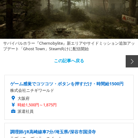
サバイバルホラー『Chernobylite』新エリアやサイドミッション追加アッ
プデート「Ghost Town」Steam向けに配信開始
この記事へ戻る
ゲーム感覚でコツコツ・ボタンを押すだけ・時間給1500円
株式会社ニチギワールド
大阪府
時給1,500円～1,875円
派遣社員
調理師/JR高崎線車7分/埼玉県/深谷市国済寺