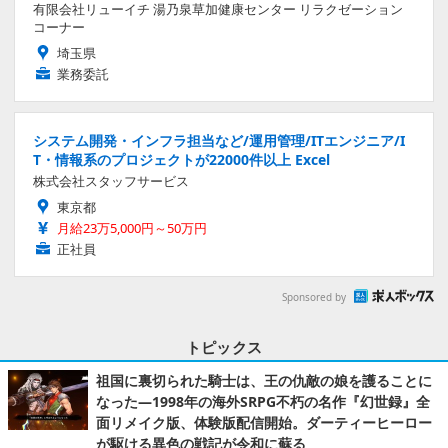
有限会社リューイチ 湯乃泉草加健康センター リラクゼーション
コーナー
埼玉県
業務委託
システム開発・インフラ担当など/運用管理/ITエンジニア/I
T・情報系のプロジェクトが22000件以上 Excel
株式会社スタッフサービス
東京都
月給23万5,000円～50万円
正社員
Sponsored by
トピックス
祖国に裏切られた騎士は、王の仇敵の娘を護ることに
なった―1998年の海外SRPG不朽の名作『幻世録』全
面リメイク版、体験版配信開始。ダーティーヒーロー
が駆ける異色の戦記が令和に蘇る