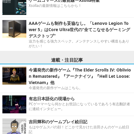
ゲームコマースの最前線ーXsolla特集
Xsollaの最新情報はこちらから！
AAAゲームも制作も妥協なし。「Lenovo Legion To
wer 5」はCore Ultra世代の“全てこなせるゲーミング
デスクトップ”
迫力を感じる強力スペック。メンテナンスしやすい構造もあり
がたい！
連載・注目記事
今週発売の新作ゲーム『The Elder Scrolls IV: Oblivio
n Remastered』『アークナイツ』『Hell Let Loose:
Vietnam』他
今週発売の新作ゲームはこちら。
有志日本語化の現場から
PCゲーマーなら何かとお世話になっているであろう有志翻訳者
に連続インタビュー。
吉田輝和のゲームプレイ絵日記
もはやゲムスパの顔！どこかで見かけた吉田さんのゲーム絵日
記