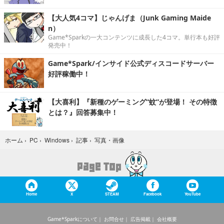
【大人気4コマ】じゃんげま（Junk Gaming Maide
n）
Game*Sparkの一大コンテンツに成長した4コマ。単行本も好評
発売中！
Game*Spark/インサイド公式ディスコードサーバー
好評稼働中！
【大喜利】『新種のゲーミング“蚊”が登場！ その特徴
とは？』回答募集中！
写真・画像
ホーム
›
PC
›
Windows
›
記事
›
Home
X
STEAM
Facebook
YouTube
Game*Sparkについて
お問合せ
広告掲載
会社概要