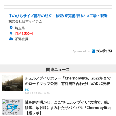
手のひらサイズ部品の組立・検査/寮完備/日払い/工場・製造
株式会社日本ケイテム
埼玉県
時給1,500円
派遣社員
Sponsored by
関連ニュース
チェルノブイリホラー『Chernobylite』2022年まで
のロードマップ公開―有料無料合わせ6つのDLC発表
PC
2021.9.29 Wed 8:30
謎を解き明かせ、ここ“チェルノブイリ”の地で。銃、
飢餓、放射線にまみれたサバイバル『Chernobylite』
【爆レポ】