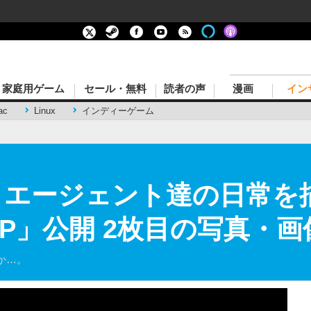
家庭用ゲーム
セール・無料
読者の声
漫画
イン
ac
Linux
インディーゲーム
NT』エージェント達の日常
UP」公開 2枚目の写真・画
か…。