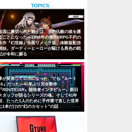
TOPICS
祖国に裏切られた騎士は、王の仇敵の娘を護
ることになった―1998年の海外SRPG不朽の
名作『幻世録』全面リメイク版、体験版配信
開始。ダーティーヒーローが駆ける異色の戦
記が令和に蘇る
車が変形してロボになった、でも『ルート
16』だった―41年ぶり完全新作
『ROUTE16R』開発者インタビュー。新旧
スタッフが語るシリーズの魂。そして41年
前、たった1人のために手作業で直した世界
に1本だけの“幻のカセット”の話