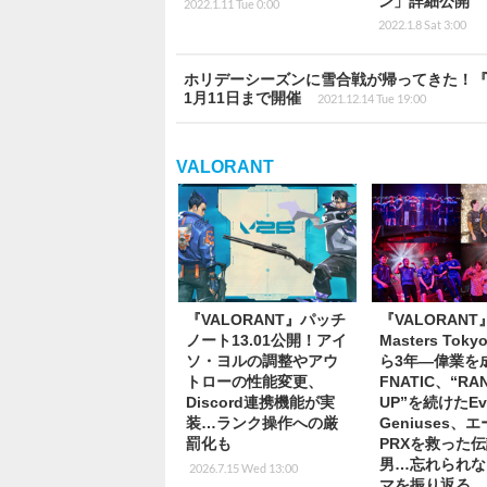
ン」詳細公開
2022.1.11 Tue 0:00
2022.1.8 Sat 3:00
ホリデーシーズンに雪合戦が帰ってきた！『V
1月11日まで開催
2021.12.14 Tue 19:00
VALORANT
『VALORANT』パッチ
『VALORANT
ノート13.01公開！アイ
Masters Tok
ソ・ヨルの調整やアウ
ら3年―偉業を
トローの性能変更、
FNATIC、“RA
Discord連携機能が実
UP”を続けたEvi
装…ランク操作への厳
Geniuses、
罰化も
PRXを救った
男…忘れられな
2026.7.15 Wed 13:00
マを振り返る