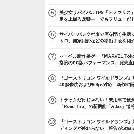
美少女サバイバルTPS『アノマリス』
定を上回る反響―「でもフリューだ
サイバーパンク都市で店を開く生活シム『
トロ、自家用船などの移動手段を紹
マーベル新作格ゲー『MARVEL Tōkon
指摘のPC版パフォーマンス、発売直
『ゴーストリコン ワイルドランズ』無料アプデ「
4K解像度および60fps対応―新作の
トラックだけじゃない！乗用車で観光地などを
「Road Trip」の新機能「Atlas」
『ゴーストリコン ワイルドランズ』
ディングが終わらない」報告がSte