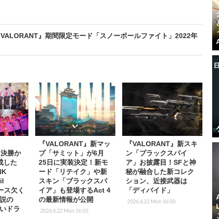
ALORANT』期間限定モード「スノーボールファイト」2022年
』
『VALORANT』新マッ
『VALORANT』新スキ
yo決勝か
プ「サミット」が6月
ン「ブラックスパイ
成した
25日に実装決定！新モ
ア」お披露目！SFと神
NK
ード「リテイク」や新
秘が融合した新コレク
l
スキン「ブラックスパ
ション、近接武器は
エース欠く
イア」も登場するAct 4
「ディバイド」
伝説の
の最新情報が公開
2026.6.22 Mon 16:00
いドラ
2026.6.22 Mon 16:05