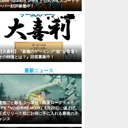
Game*Spark/インサイド公式ディスコードサ
ーバー好評稼働中！
【大喜利】『新種のゲーミング“蚊”が登場！
その特徴とは？』回答募集中！
最新ニュース
建物ごと敵をぶっ壊せ！高速ローグライト
FPS『VOID/BREAKER』8月22日に値上げ。
正式リリース前にお得に手に入れる最後のチ
ャンス