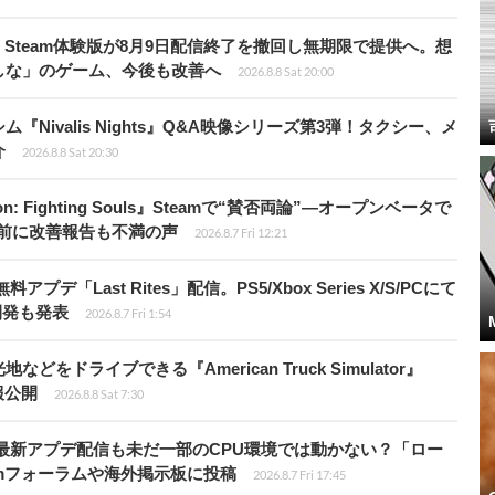
Steam体験版が8月9日配信終了を撤回し無期限で提供へ。想
しな」のゲーム、今後も改善へ
2026.8.8 Sat 20:00
Nivalis Nights』Q&A映像シリーズ第3弾！タクシー、メ
介
2026.8.8 Sat 20:30
: Fighting Souls』Steamで“賛否両論”―オープンベータで
前に改善報告も不満の声
2026.8.7 Fri 12:21
Last Rites」配信。PS5/Xbox Series X/S/PCにて
開発も発表
2026.8.7 Fri 1:54
ドライブできる『American Truck Simulator』
情報公開
2026.8.8 Sat 7:30
最新アプデ配信も未だ一部のCPU環境では動かない？「ロー
amフォーラムや海外掲示板に投稿
2026.8.7 Fri 17:45