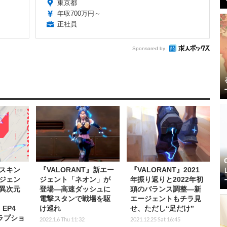
東京都
年収700万円～
正社員
Sponsored by
スキン
『VALORANT』新エー
『VALORANT』2021
ジェン
ジェント「ネオン」が
年振り返りと2022年初
異次元
登場―高速ダッシュに
頭のバランス調整―新
電撃スタンで戦場を駆
エージェントもチラ見
』EP4
け巡れ
せ、ただし“足だけ”
ラプショ
2022.1.6 Thu 11:32
2021.12.25 Sat 16:45