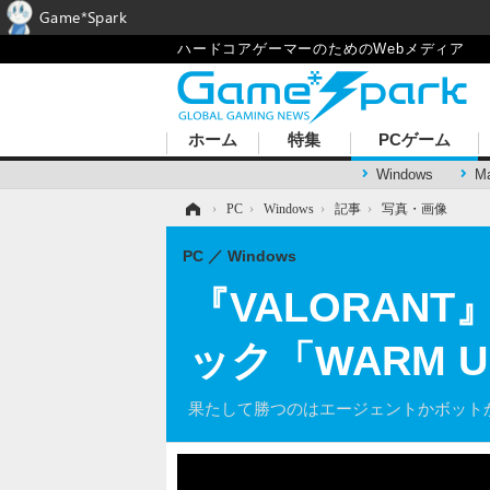
Game*Spark
ハードコアゲーマーのためのWebメディア
ホーム
特集
PCゲーム
Windows
M
ホーム
›
PC
›
Windows
›
記事
›
写真・画像
PC
Windows
『VALORA
ック「WARM 
果たして勝つのはエージェントかボット