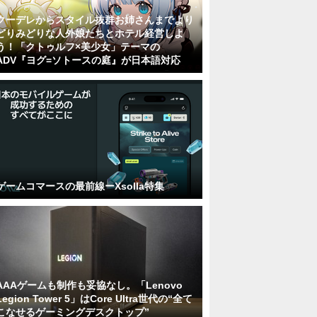
クーデレからスタイル抜群お姉さんまでより
どりみどりな人外娘たちとホテル経営しよ
う！「クトゥルフ×美少女」テーマの
ADV『ヨグ=ソトースの庭』が日本語対応
ゲームコマースの最前線ーXsolla特集
AAAゲームも制作も妥協なし。「Lenovo
Legion Tower 5」はCore Ultra世代の“全て
こなせるゲーミングデスクトップ”