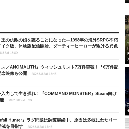
王の仇敵の娘を護ることになった―1998年の海外SRPG不朽
メイク版、体験版配信開始。ダーティーヒーローが駆ける異色
8.8 Sat 18:00
ス／ANOMALITH』ウィッシュリスト7万件突破！「6万件記
記念映像も公開
2026.8.8 Sat 16:45
力して生き残れ！『COMMAND MONSTER』Steam向け
可能
2026.8.8 Sat 0:30
fall Hunter』ラグ問題は調査継続中。原因は多岐にわたり一
軽減を目指す
2026.8.8 Sat 15:45