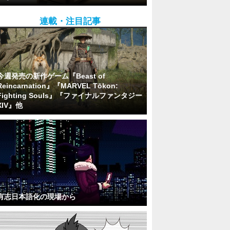
連載・注目記事
今週発売の新作ゲーム『Beast of
Reincarnation』『MARVEL Tōkon:
Fighting Souls』『ファイナルファンタジー
XIV』他
有志日本語化の現場から