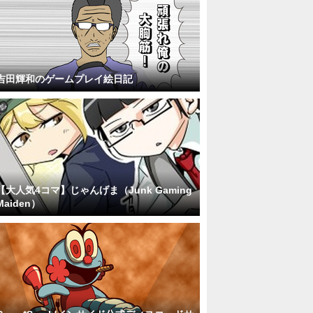
吉田輝和のゲームプレイ絵日記
【大人気4コマ】じゃんげま（Junk Gaming
Maiden）