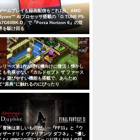
ゲームプレイも録画配信もこれ1台。AMD
Ryzen™ AIプロセッサ搭載の「G TUNE P5-
A7G60BK-D」で『Forza Horizon 6』の世
界を駆け回る
シリーズ第1作が現行機向けに復活！懐かし
くも色褪せない『カルドセプト ザ ファース
ト』遊びやすい機能も搭載で、あらため
て“原典”に触れるのにぴったり
「冒険は楽しいものだ」 ─『FF11』と『ウ
ィザードリィ ヴァリアンツ ダフネ』、"優し
くないRPG"の沼にどっぷり沈んだ4人の話