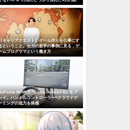
【キャリアクエスト】ゲーム作りを仕事にす
るということ。セガの若手の事例に見る，ゲ
ームプログラマという働き方
GeForce NOWで『Forza Horizon 6』をプ
レイ。ハンドルコントローラー×クラウドゲ
ーミングの底力を体感