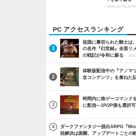
2026.6.25 Thu 10:45
PC アクセスランキング
祖国に裏切られた騎士は、
の名作『幻世録』全面リ
の戦記が令和に蘇る
2026.
体験版配信中の『アノマリ
念コンテンツ」を兼ねた
時間内に格ゲーコマンドを入
に配信―1P/2P側も選択
ダークファンタジー脱出ARPG『Mist
括解決は困難、アップデートごとの