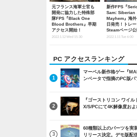
元フランス海軍士官も
新作FPS『Seri
開発に協力した特殊部
Sam: Siberian
隊FPS『Black One
Mayhem』海外
Blood Brothers』早期
日発売！トレー
アクセス開始！
Steamページ
2022.1.12 Wed 15:30
2022.1.11 Tue 6:00
PC アクセスランキング
マーベル新作格ゲー『MARVEL
ンベータで指摘のPC版
『ゴーストリコン ワイルドラン
X/S/PCにて4K解像度お
60種類以上のパーツを実装
リリース決定。デモ版配