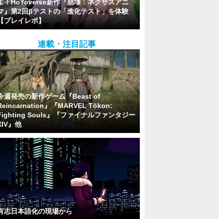
よ！HoYoverse新作『崩壊：ネクサスアニ
マ』第2回βテストの「進化テスト」を体験
【プレイレポ】
連載・注目記事
今週発売の新作ゲーム『Beast of
Reincarnation』『MARVEL Tōkon:
Fighting Souls』『ファイナルファンタジー
XIV』他
有志日本語化の現場から