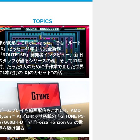
TOPICS
車が変形してロボになった、でも『ルート
16』だった―41年ぶり完全新作
『ROUTE16R』開発者インタビュー。新旧
スタッフが語るシリーズの魂。そして41年
前、たった1人のために手作業で直した世界
に1本だけの“幻のカセット”の話
ゲームプレイも録画配信もこれ1台。AMD
Ryzen™ AIプロセッサ搭載の「G TUNE P5-
A7G60BK-D」で『Forza Horizon 6』の世
界を駆け回る