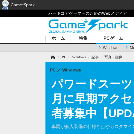
Game*Spark
ハードコアゲーマーのためのWebメディア
ホーム
特集
PCゲーム
Windows
M
ホーム
›
PC
›
Windows
›
記事
›
写真・画像
PC
Windows
パワードスーツを
月に早期アクセ
者募集中【UPD
車両が個人装備の仕様な点やカスタマイ