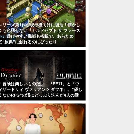
シリーズ第1作が現行機向けに復活！懐かし
くも色褪せない『カルドセプト ザ ファース
ト』遊びやすい機能も搭載で、あらため
て“原典”に触れるのにぴったり
「冒険は楽しいものだ」 ─『FF11』と『ウ
ィザードリィ ヴァリアンツ ダフネ』、"優し
くないRPG"の沼にどっぷり沈んだ4人の話