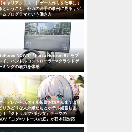
【キャリアクエスト】ゲーム作りを仕事にす
るということ。セガの若手の事例に見る，ゲ
ームプログラマという働き方
GeForce NOWで『Forza Horizon 6』をプ
レイ。ハンドルコントローラー×クラウドゲ
ーミングの底力を体感
クーデレからスタイル抜群お姉さんまでより
どりみどりな人外娘たちとホテル経営しよ
う！「クトゥルフ×美少女」テーマの
ADV『ヨグ=ソトースの庭』が日本語対応