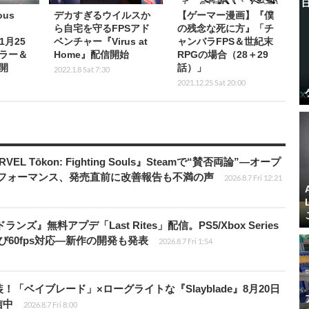
ous
デカすぎるウイルスか
【ゲーマー漫画】『僕
ら自宅を守るFPSアド
の残念な死に方』「チ
1月25
ベンチャー『Virus at
ャンバラFPS＆世紀末
ラー＆
Home』配信開始
RPGの場合（28＋29
公開
話）」
2022.1.8 Sat 7:30
2021.12.25 Sat 20:00
 Tōkon: Fighting Souls』Steamで“賛否両論”―オープ
パフォーマンス、発売直前に改善報告も不満の声
2026.8.7 Fri 12:21
ズ』無料アプデ「Last Rites」配信。PS5/Xbox Series
よび60fps対応―新作の開発も発表
2026.8.7 Fri 1:54
！「ベイブレード」×ローグライトな『Slayblade』8月20日
信中
2026.8.7 Fri 8:00