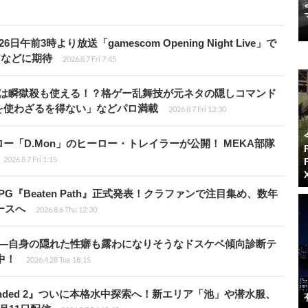
前3時より放送「gamescom Opening Night Live」で
アなどに期待
2026.8.7 Fri 7:45
プールは瞬獄殺も使える！？格ゲー乱舞技が元ネタの隠しコマンド
を使わざるを得ない」などパロ満載
2026.8.7 Fri 13:30
「D.Mon」のヒーロー・トレイラーが公開！ MEKA部隊
2026.8.7 Fri 1:15
PG『Beaten Path』正式発表！クラファンで注目集め、数年
ースへ
2026.8.6 Thu 12:30
KB”―自身の隠れた性癖も露わになりそうなドスケベ傾向診断テ
騰中！
2026.4.28 Tue 18:15
unded 2』ついに本格水中探索へ！新エリア「池」や潜水服、