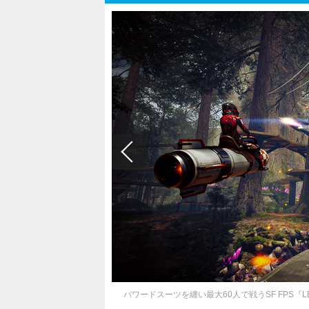
パワードスーツを纏い最大60人で戦うSF FPS『