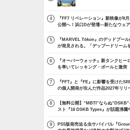
『FF7 リベレーション』新映像が8月26日午
公開へ！浜口Dが登壇―新たなウェ
『MARVEL Tōkon』のデッド
が発見される。「デップードリーム
『オーバーウォッチ』新タンクヒーロー
を率いてレッキング・ボールと激突
『FFT』と『FE』に影響を受けたSR
の個人開発が生んだ作品2027年リリ
【無料公開】“MBTI”ならぬ“DS
スト『16 DSKB Types』が話題沸
PS5版発売迫る虫サバイバル『Gro