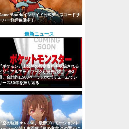
Game*Spark/インサイド公式ディスコードサ
ーバー好評稼働中！
最新ニュース
『ポケモン』未公開の設定資料も収録される
ビジュアルアートブックが発売決定！ 全3
冊、合計約1,500ページの大ボリュームでシ
リーズ30年を振り返る
『空の軌跡 the 2nd』最新プロモーショント
レーラー公開！主題歌「銀の意志 金の翼」に