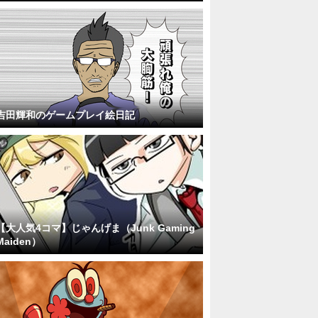
吉田輝和のゲームプレイ絵日記
【大人気4コマ】じゃんげま（Junk Gaming
Maiden）