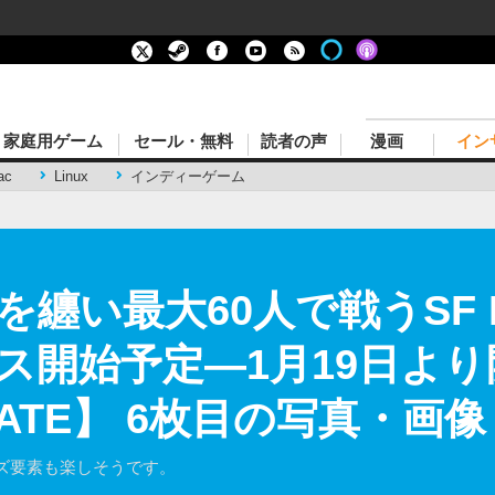
家庭用ゲーム
セール・無料
読者の声
漫画
イン
ac
Linux
インディーゲーム
纏い最大60人で戦うSF F
ス開始予定―1月19日より
ATE】 6枚目の写真・画像
ズ要素も楽しそうです。