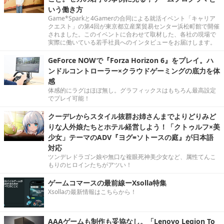
いう働き方
Game*Sparkと4Gamerの合同による就活イベント「キャリア
クエスト」の第4回が東京都立産業貿易センター浜松町館で開催
されました。このイベントに合わせて取材した、各社の現場で
実際に働いている若手社員へのインタビューをお届けします。
GeForce NOWで『Forza Horizon 6』をプレイ。ハ
ンドルコントローラー×クラウドゲーミングの底力を体
感
体感的にラグはほぼ無し。グラフィックスはもちろん最高設定
でプレイ可能！
クーデレからスタイル抜群お姉さんまでよりどりみど
りな人外娘たちとホテル経営しよう！「クトゥルフ×美
少女」テーマのADV『ヨグ=ソトースの庭』が日本語
対応
ツンデレドラゴン娘や無口な複眼死神美少女など、属性てんこ
もりのヒロインたちがアツい！
ゲームコマースの最前線ーXsolla特集
Xsollaの最新情報はこちらから！
AAAゲームも制作も妥協なし。「Lenovo Legion To