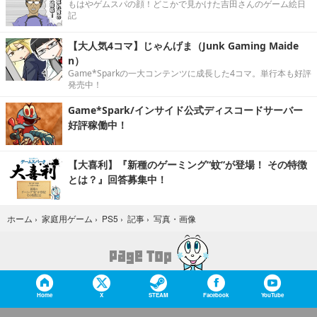
もはやゲムスパの顔！どこかで見かけた吉田さんのゲーム絵日
記
【大人気4コマ】じゃんげま（Junk Gaming Maide
n）
Game*Sparkの一大コンテンツに成長した4コマ。単行本も好評
発売中！
Game*Spark/インサイド公式ディスコードサーバー
好評稼働中！
【大喜利】『新種のゲーミング“蚊”が登場！ その特徴
とは？』回答募集中！
写真・画像
ホーム
›
家庭用ゲーム
›
PS5
›
記事
›
Home
X
STEAM
Facebook
YouTube