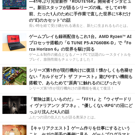
―41年ぶり完全新作『ROUTE16R』開発者インタビュ
ー。新旧スタッフが語るシリーズの魂。そして41年
前、たった1人のために手作業で直した世界に1本だけ
の“幻のカセット”の話
長い時を経て受け継がれる過去と、新たに生まれるものとは。
ゲームプレイも録画配信もこれ1台。AMD Ryzen™ AI
プロセッサ搭載の「G TUNE P5-A7G60BK-D」で『Fo
rza Horizon 6』の世界を駆け回る
ゲーム＆制作の拠点となるノートPCで話題のレースタイトルを
プレイ。放熱性能もチェックしました！
シリーズ第1作が現行機向けに復活！懐かしくも色褪せ
ない『カルドセプト ザ ファースト』遊びやすい機能も
搭載で、あらためて“原典”に触れるのにぴったり
シリーズ第1作が現行機向けの新機能を備えて復活！
「冒険は楽しいものだ」 ─『FF11』と『ウィザードリ
ィ ヴァリアンツ ダフネ』、"優しくないRPG"の沼にど
っぷり沈んだ4人の話
ふたつの沼の住人たちが語る奥深さとは。
【キャリアクエスト】ゲーム作りを仕事にするという
こと。セガの若手の事例に見る，ゲームプログラマと