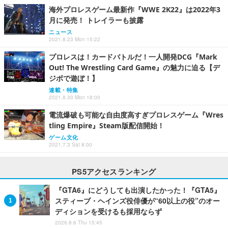
海外プロレスゲーム最新作『WWE 2K22』は2022年3
月に発売！ トレイラーも披露
ニュース
2021.8.23 Mon 15:22
プロレスは！カードバトルだ！一人開発DCG『Mark
Out! The Wrestling Card Game』の魅力に迫る【デ
ジボで遊ぼ！】
連載・特集
2021.8.30 Mon 18:00
電流爆破も可能な自由度高すぎプロレスゲーム『Wres
tling Empire』Steam版配信開始！
ゲーム文化
2021.7.3 Sat 8:00
PS5アクセスランキング
『GTA6』にどうしても出演したかった！『GTA5』
スティーブ・ヘインズ役俳優が“60以上の役”のオー
ディションを受けるも採用ならず
2026.8.6 Thu 15:45