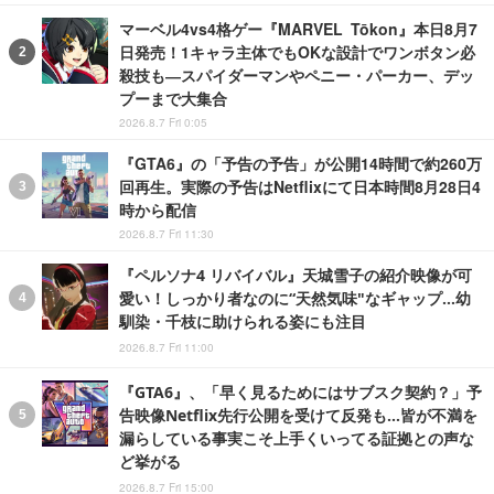
マーベル4vs4格ゲー『MARVEL Tōkon』本日8月7
日発売！1キャラ主体でもOKな設計でワンボタン必
殺技も―スパイダーマンやペニー・パーカー、デッ
プーまで大集合
2026.8.7 Fri 0:05
『GTA6』の「予告の予告」が公開14時間で約260万
回再生。実際の予告はNetflixにて日本時間8月28日4
時から配信
2026.8.7 Fri 11:30
『ペルソナ4 リバイバル』天城雪子の紹介映像が可
愛い！しっかり者なのに“天然気味"なギャップ…幼
馴染・千枝に助けられる姿にも注目
2026.8.7 Fri 11:00
『GTA6』、「早く見るためにはサブスク契約？」予
告映像Netflix先行公開を受けて反発も…皆が不満を
漏らしている事実こそ上手くいってる証拠との声な
ど挙がる
2026.8.7 Fri 15:00