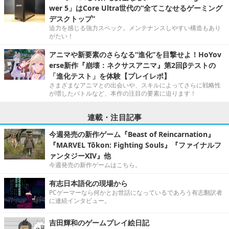
wer 5」はCore Ultra世代の“全てこなせるゲーミング
デスクトップ”
迫力を感じる強力スペック。メンテナンスしやすい構造もあり
がたい！
アニマや新要素のさらなる“進化”を目撃せよ！HoYov
erse新作『崩壊：ネクサスアニマ』第2回βテストの
「進化テスト」を体験【プレイレポ】
さまざまなアニマとの出会いや、スキルによってさらに戦略性
が増したバトルなど、本作の注目の要素に迫ります！
連載・注目記事
今週発売の新作ゲーム『Beast of Reincarnation』
『MARVEL Tōkon: Fighting Souls』『ファイナルフ
ァンタジーXIV』他
今週発売の新作ゲームはこちら。
有志日本語化の現場から
PCゲーマーなら何かとお世話になっているであろう有志翻訳者
に連続インタビュー。
吉田輝和のゲームプレイ絵日記