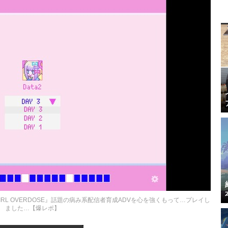
IRL OVERDOSE』話題の病み系配信者育成ADVを心を強くもって…プレイし
ました…【爆レポ】