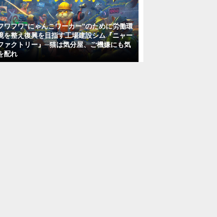
フワフワ“にゃんこワーカー”のために労働環
境を整え復興を目指す工場建設シム『ニャー
ファクトリー』─猫は気分屋、ご機嫌にも気
を配れ
ゲーム向けUIデザイナーアシスタント
「正社員」IT・デザイン系転職希望・駅
チカ/賞与年2回・未経験歓迎・中央区銀
座
株式会社ELシステム
東京都
月給33万4,200円～47万4,200円
正社員
ゲームUI・GUIの開発サポートスタッ
フ・未経験歓迎/有給消化率高い「正社
員・スキルアップ」