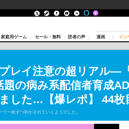
家庭用ゲーム
セール・無料
読者の声
漫画
イン
レイ注意の超リアル―『NE
』話題の病み系配信者育成A
ました…【爆レポ】 44枚
ーで一枚ずつ剥がされていくようでした。