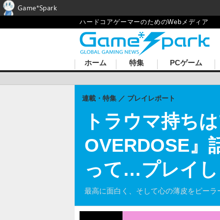
Game*Spark
ハードコアゲーマーのためのWebメディア
ホーム
特集
PCゲーム
連載・特集
プレイレポート
トラウマ持ちはプ
OVERDOSE
って…プレイし
最高に面白く、そして心の薄皮をピーラ