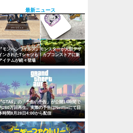
最新ニュース
『モンハンワイルズ』モンスターが大胆デザ
インされたTシャツも！カプコンストアに新
アイテムが続々登場
『GTA6』の「予告の予告」が公開14時間で
約260万回再生。実際の予告はNetflixにて日
本時間8月28日4:00から配信