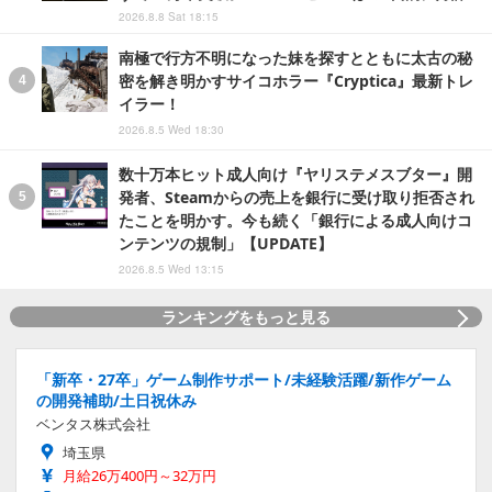
2026.8.8 Sat 18:15
南極で行方不明になった妹を探すとともに太古の秘
密を解き明かすサイコホラー『Cryptica』最新トレ
イラー！
2026.8.5 Wed 18:30
数十万本ヒット成人向け『ヤリステメスブター』開
発者、Steamからの売上を銀行に受け取り拒否され
たことを明かす。今も続く「銀行による成人向けコ
ンテンツの規制」【UPDATE】
2026.8.5 Wed 13:15
ランキングをもっと見る
「新卒・27卒」ゲーム制作サポート/未経験活躍/新作ゲーム
の開発補助/土日祝休み
ベンタス株式会社
埼玉県
月給26万400円～32万円