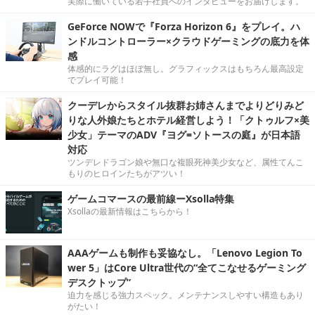
実際に働いている若手社員へのインタビューをお届けします。
GeForce NOWで『Forza Horizon 6』をプレイ。ハ
ンドルコントローラー×クラウドゲーミングの底力を体
感
体感的にラグはほぼ無し。グラフィックスはもちろん最高設定
でプレイ可能！
クーデレからスタイル抜群お姉さんまでよりどりみど
りな人外娘たちとホテル経営しよう！「クトゥルフ×美
少女」テーマのADV『ヨグ=ソトースの庭』が日本語
対応
ツンデレドラゴン娘や無口な複眼死神美少女など、属性てんこ
もりのヒロインたちがアツい！
ゲームコマースの最前線ーXsolla特集
Xsollaの最新情報はこちらから！
AAAゲームも制作も妥協なし。「Lenovo Legion To
wer 5」はCore Ultra世代の“全てこなせるゲーミング
デスクトップ”
迫力を感じる強力スペック。メンテナンスしやすい構造もあり
がたい！