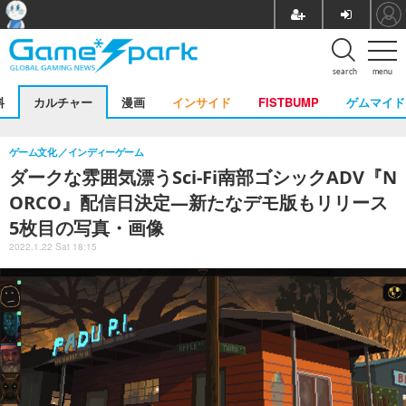
search
menu
料
カルチャー
漫画
インサイド
FISTBUMP
ゲムマイド
ゲーム文化
インディーゲーム
ダークな雰囲気漂うSci-Fi南部ゴシックADV『N
ORCO』配信日決定―新たなデモ版もリリース
5枚目の写真・画像
2022.1.22 Sat 18:15