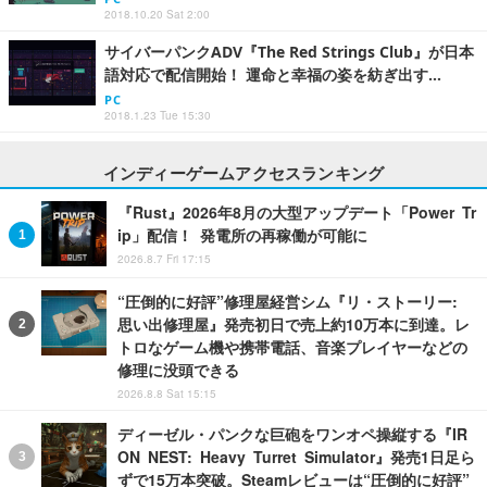
2018.10.20 Sat 2:00
サイバーパンクADV『The Red Strings Club』が日本
語対応で配信開始！ 運命と幸福の姿を紡ぎ出す…
PC
2018.1.23 Tue 15:30
インディーゲームアクセスランキング
『Rust』2026年8月の大型アップデート「Power Tr
ip」配信！ 発電所の再稼働が可能に
2026.8.7 Fri 17:15
“圧倒的に好評”修理屋経営シム『リ・ストーリー:
思い出修理屋』発売初日で売上約10万本に到達。レ
トロなゲーム機や携帯電話、音楽プレイヤーなどの
修理に没頭できる
2026.8.8 Sat 15:15
ディーゼル・パンクな巨砲をワンオペ操縦する『IR
ON NEST: Heavy Turret Simulator』発売1日足ら
ずで15万本突破。Steamレビューは“圧倒的に好評”