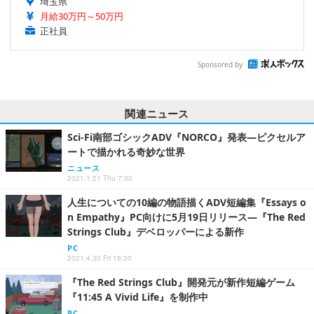
埼玉県
月給30万円～50万円
正社員
Sponsored by
関連ニュース
Sci-Fi南部ゴシックADV『NORCO』発表―ピクセルア
ートで描かれる奇妙な世界
ニュース
2021.1.21 Thu 7:30
人生についての10編の物語描くADV短編集『Essays o
n Empathy』PC向けに5月19日リリース―『The Red
Strings Club』デベロッパーによる新作
PC
2021.4.30 Fri 19:30
『The Red Strings Club』開発元が新作短編ゲーム
『11:45 A Vivid Life』を制作中
PC