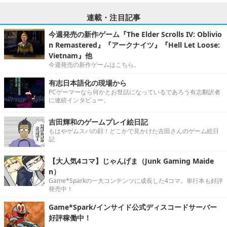
連載・注目記事
今週発売の新作ゲーム『The Elder Scrolls IV: Oblivio
n Remastered』『アークナイツ』『Hell Let Loose:
Vietnam』他
今週発売の新作ゲームはこちら。
有志日本語化の現場から
PCゲーマーなら何かとお世話になっているであろう有志翻訳者
に連続インタビュー。
吉田輝和のゲームプレイ絵日記
もはやゲムスパの顔！どこかで見かけた吉田さんのゲーム絵日
記
【大人気4コマ】じゃんげま（Junk Gaming Maide
n）
Game*Sparkの一大コンテンツに成長した4コマ。単行本も好評
発売中！
Game*Spark/インサイド公式ディスコードサーバー
好評稼働中！