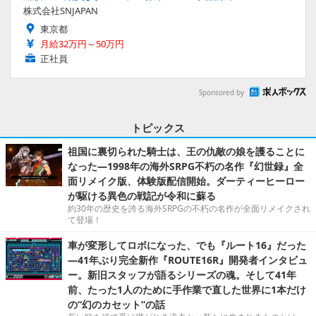
株式会社SNJAPAN
東京都
月給32万円～50万円
正社員
Sponsored by
トピックス
祖国に裏切られた騎士は、王の仇敵の娘を護ることに
なった―1998年の海外SRPG不朽の名作『幻世録』全
面リメイク版、体験版配信開始。ダーティーヒーロー
が駆ける異色の戦記が令和に蘇る
約30年の歴史を誇る海外SRPGの不朽の名作が全面リメイクされ
て登場！
車が変形してロボになった、でも『ルート16』だった
―41年ぶり完全新作『ROUTE16R』開発者インタビュ
ー。新旧スタッフが語るシリーズの魂。そして41年
前、たった1人のために手作業で直した世界に1本だけ
の“幻のカセット”の話