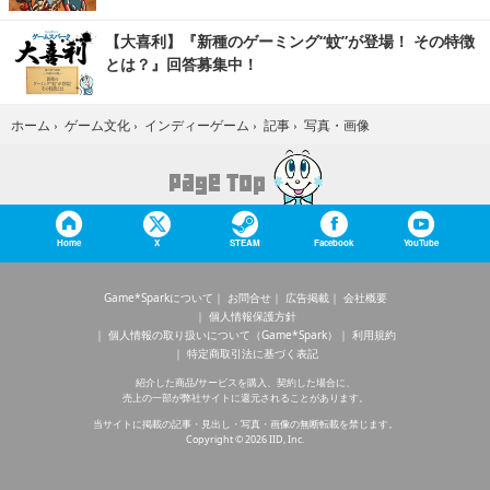
【大喜利】『新種のゲーミング“蚊”が登場！ その特徴
とは？』回答募集中！
写真・画像
ホーム
›
ゲーム文化
›
インディーゲーム
›
記事
›
Home
X
STEAM
Facebook
YouTube
Game*Sparkについて
お問合せ
広告掲載
会社概要
個人情報保護方針
個人情報の取り扱いについて（Game*Spark）
利用規約
特定商取引法に基づく表記
紹介した商品/サービスを購入、契約した場合に、
売上の一部が弊社サイトに還元されることがあります。
当サイトに掲載の記事・見出し・写真・画像の無断転載を禁じます。
Copyright © 2026 IID, Inc.