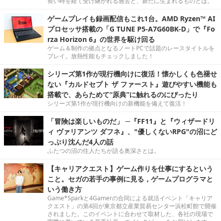
長い時を経て受け継がれる過去と、新たに生まれるものとは。
ゲームプレイも録画配信もこれ1台。AMD Ryzen™ AI
プロセッサ搭載の「G TUNE P5-A7G60BK-D」で『Fo
rza Horizon 6』の世界を駆け回る
ゲーム＆制作の拠点となるノートPCで話題のレースタイトルを
プレイ。放熱性能もチェックしました！
シリーズ第1作が現行機向けに復活！懐かしくも色褪せ
ない『カルドセプト ザ ファースト』遊びやすい機能も
搭載で、あらためて“原典”に触れるのにぴったり
シリーズ第1作が現行機向けの新機能を備えて復活！
「冒険は楽しいものだ」 ─『FF11』と『ウィザードリ
ィ ヴァリアンツ ダフネ』、"優しくないRPG"の沼にど
っぷり沈んだ4人の話
ふたつの沼の住人たちが語る奥深さとは。
【キャリアクエスト】ゲーム作りを仕事にするという
こと。セガの若手の事例に見る，ゲームプログラマと
いう働き方
Game*Sparkと4Gamerの合同による就活イベント「キャリア
クエスト」の第4回が東京都立産業貿易センター浜松町館で開催
されました。このイベントに合わせて取材した、各社の現場で