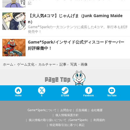
記
【大人気4コマ】じゃんげま（Junk Gaming Maide
n）
Game*Sparkの一大コンテンツに成長した4コマ。単行本も好評
発売中！
Game*Spark/インサイド公式ディスコードサーバー
好評稼働中！
写真・画像
ホーム
›
ゲーム文化
›
カルチャー
›
記事
›
Home
X
STEAM
Facebook
YouTube
Game*Sparkについて
お問合せ
広告掲載
会社概要
個人情報保護方針
個人情報の取り扱いについて（Game*Spark）
利用規約
特定商取引法に基づく表記