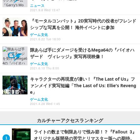
ニュース
2021.9.8 Wed 15:47
『モータルコンバット』2D実写時代の役者がフレンド
シップな写真を公開！ 海外イベントに参加
ゲーム文化
2021.6.22 Tue 18:00
隙あらば手にダメージを受けるMega64の『バイオハ
ザード ヴィレッジ』実写再現映像！
ゲーム文化
2021.6.10 Thu 8:00
キャラクターの再現度が凄い！『The Last of Us』フ
ァンメイド実写短編「The Last of Us: Ellie's Reveng
e」
ゲーム文化
2021.4.28 Wed 1:45
カルチャーアクセスランキング
ライトの数まで制限ありで恨み節！？『Fallout 3』
オリジナル版開発の苦労とリマスター版への期待。