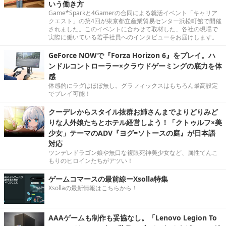
いう働き方
Game*Sparkと4Gamerの合同による就活イベント「キャリア
クエスト」の第4回が東京都立産業貿易センター浜松町館で開催
されました。このイベントに合わせて取材した、各社の現場で
実際に働いている若手社員へのインタビューをお届けします。
GeForce NOWで『Forza Horizon 6』をプレイ。ハ
ンドルコントローラー×クラウドゲーミングの底力を体
感
体感的にラグはほぼ無し。グラフィックスはもちろん最高設定
でプレイ可能！
クーデレからスタイル抜群お姉さんまでよりどりみど
りな人外娘たちとホテル経営しよう！「クトゥルフ×美
少女」テーマのADV『ヨグ=ソトースの庭』が日本語
対応
ツンデレドラゴン娘や無口な複眼死神美少女など、属性てんこ
もりのヒロインたちがアツい！
ゲームコマースの最前線ーXsolla特集
Xsollaの最新情報はこちらから！
AAAゲームも制作も妥協なし。「Lenovo Legion To