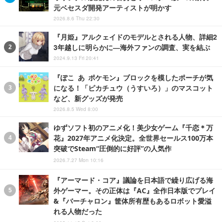
元ベセスダ開発アーティストが明かす
2026.8.6 Thu 22:30
『月姫』アルクェイドのモデルとされる人物、詳細2
3年越しに明らかに―海外ファンの調査、実を結ぶ
2024.9.13 Fri 20:41
『ぽこ あ ポケモン』ブロックを模したポーチが気
になる！「ピカチュウ（うすいろ）」のマスコット
など、新グッズが発売
2026.8.5 Wed 8:00
ゆずソフト初のアニメ化！美少女ゲーム『千恋＊万
花』2027年アニメ化決定。全世界セールス100万本
突破でSteam“圧倒的に好評”の人気作
2026.7.27 Mon 10:16
『アーマード・コア』議論を日本語で繰り広げる海
外ゲーマー。その正体は『AC』全作日本版でプレイ
&『バーチャロン』筐体所有歴もあるロボット愛溢
れる人物だった