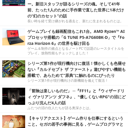
ー。新旧スタッフが語るシリーズの魂。そして41年
前、たった1人のために手作業で直した世界に1本だけ
の“幻のカセット”の話
長い時を経て受け継がれる過去と、新たに生まれるものとは。
ゲームプレイも録画配信もこれ1台。AMD Ryzen™ AI
プロセッサ搭載の「G TUNE P5-A7G60BK-D」で『Fo
rza Horizon 6』の世界を駆け回る
ゲーム＆制作の拠点となるノートPCで話題のレースタイトルを
プレイ。放熱性能もチェックしました！
シリーズ第1作が現行機向けに復活！懐かしくも色褪せ
ない『カルドセプト ザ ファースト』遊びやすい機能も
搭載で、あらためて“原典”に触れるのにぴったり
シリーズ第1作が現行機向けの新機能を備えて復活！
「冒険は楽しいものだ」 ─『FF11』と『ウィザードリ
ィ ヴァリアンツ ダフネ』、"優しくないRPG"の沼にど
っぷり沈んだ4人の話
ふたつの沼の住人たちが語る奥深さとは。
【キャリアクエスト】ゲーム作りを仕事にするという
こと。セガの若手の事例に見る，ゲームプログラマと