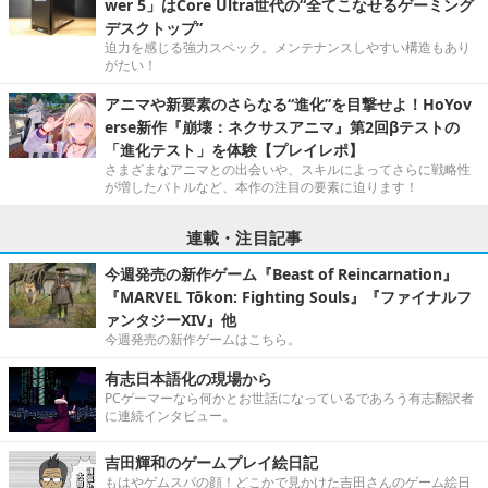
wer 5」はCore Ultra世代の“全てこなせるゲーミング
デスクトップ”
迫力を感じる強力スペック。メンテナンスしやすい構造もあり
がたい！
アニマや新要素のさらなる“進化”を目撃せよ！HoYov
erse新作『崩壊：ネクサスアニマ』第2回βテストの
「進化テスト」を体験【プレイレポ】
さまざまなアニマとの出会いや、スキルによってさらに戦略性
が増したバトルなど、本作の注目の要素に迫ります！
連載・注目記事
今週発売の新作ゲーム『Beast of Reincarnation』
『MARVEL Tōkon: Fighting Souls』『ファイナルフ
ァンタジーXIV』他
今週発売の新作ゲームはこちら。
有志日本語化の現場から
PCゲーマーなら何かとお世話になっているであろう有志翻訳者
に連続インタビュー。
吉田輝和のゲームプレイ絵日記
もはやゲムスパの顔！どこかで見かけた吉田さんのゲーム絵日