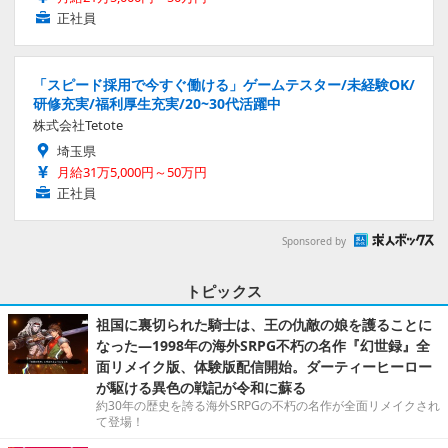
正社員
「スピード採用で今すぐ働ける」ゲームテスター/未経験OK/
研修充実/福利厚生充実/20~30代活躍中
株式会社Tetote
埼玉県
月給31万5,000円～50万円
正社員
Sponsored by
トピックス
祖国に裏切られた騎士は、王の仇敵の娘を護ることに
なった―1998年の海外SRPG不朽の名作『幻世録』全
面リメイク版、体験版配信開始。ダーティーヒーロー
が駆ける異色の戦記が令和に蘇る
約30年の歴史を誇る海外SRPGの不朽の名作が全面リメイクされ
て登場！