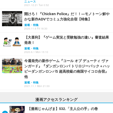
ニュース
2021.12.21 Tue 0:52
開けろ！『Chicken Police』だ！！―モノトーン鮮や
かな新作ADVでコミュ力強化合宿【特集】
連載・特集
2020.11.6 Fri 18:30
【大喜利】『ゲーム実況と受験勉強の違い』審査結果
発表！
連載・特集
2020.6.1 Mon 15:10
今週発売の新作ゲーム『コール オブ デューティ ヴァ
ンガード』『ダンガンロンパ トリロジーパック＋ハッ
ピーダンガンロンパS 超高校級の南国サイコロ合宿』
他
連載・特集
2021.11.1 Mon 21:00
漫画アクセスランキング
【漫画じゃんげま】532.「主人公の手」の巻