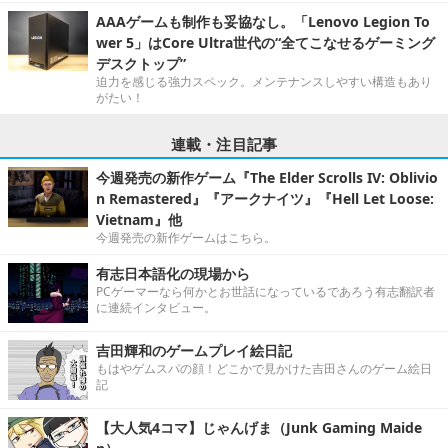
AAAゲームも制作も妥協なし。「Lenovo Legion To
wer 5」はCore Ultra世代の“全てこなせるゲーミング
デスクトップ”
迫力を感じる強力スペック。メンテナンスしやすい構造もあり
がたい！
連載・注目記事
今週発売の新作ゲーム『The Elder Scrolls IV: Oblivio
n Remastered』『アークナイツ』『Hell Let Loose:
Vietnam』他
今週発売の新作ゲームはこちら。
有志日本語化の現場から
PCゲーマーなら何かとお世話になっているであろう有志翻訳者
に連続インタビュー。
吉田輝和のゲームプレイ絵日記
もはやゲムスパの顔！どこかで見かけた吉田さんのゲーム絵日
記
【大人気4コマ】じゃんげま（Junk Gaming Maide