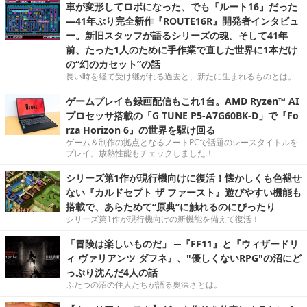
車が変形してロボになった、でも『ルート16』だった
―41年ぶり完全新作『ROUTE16R』開発者インタビュ
ー。新旧スタッフが語るシリーズの魂。そして41年
前、たった1人のために手作業で直した世界に1本だけ
の“幻のカセット”の話
長い時を経て受け継がれる過去と、新たに生まれるものとは。
ゲームプレイも録画配信もこれ1台。AMD Ryzen™ AI
プロセッサ搭載の「G TUNE P5-A7G60BK-D」で『Fo
rza Horizon 6』の世界を駆け回る
ゲーム＆制作の拠点となるノートPCで話題のレースタイトルを
プレイ。放熱性能もチェックしました！
シリーズ第1作が現行機向けに復活！懐かしくも色褪せ
ない『カルドセプト ザ ファースト』遊びやすい機能も
搭載で、あらためて“原典”に触れるのにぴったり
シリーズ第1作が現行機向けの新機能を備えて復活！
「冒険は楽しいものだ」 ─『FF11』と『ウィザードリ
ィ ヴァリアンツ ダフネ』、"優しくないRPG"の沼にど
っぷり沈んだ4人の話
ふたつの沼の住人たちが語る奥深さとは。