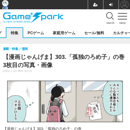
search
menu
グ
特集
PCゲーム
家庭用ゲーム
セール/無料
カルチャ
連載・特集
漫画
【漫画じゃんげま】303.「孤独のろめ子」の巻
3枚目の写真・画像
2022.1.24 Mon 20:00
【漫画じゃんげま】303.「孤独のろめ子」の巻