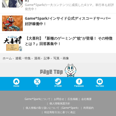
n）
Game*Sparkの一大コンテンツに成長した4コマ。単行本も好評
発売中！
Game*Spark/インサイド公式ディスコードサーバー
好評稼働中！
【大喜利】『新種のゲーミング“蚊”が登場！ その特徴
とは？』回答募集中！
写真・画像
ホーム
›
連載・特集
›
漫画
›
記事
›
Home
X
STEAM
Facebook
YouTube
Game*Sparkについて
お問合せ
広告掲載
会社概要
個人情報保護方針
個人情報の取り扱いについて（Game*Spark）
利用規約
特定商取引法に基づく表記