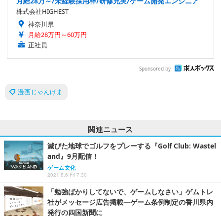
月給28万～/未経験採用枠/研修充実/ゲーム開発エンジニア
株式会社HIGHEST
神奈川県
月給28万円～60万円
正社員
Sponsored by
漫画じゃんげま
関連ニュース
滅びた地球でゴルフをプレーする『Golf Club: Wastel
and』9月配信！
ゲーム文化
2021.8.6 Fri 7:30
「勉強ばかりしてないで、ゲームしなさい」ゲムトレ
社がメッセージ広告掲載―ゲーム条例制定の香川県内
発行の四国新聞に