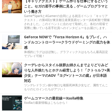
【キャリアクエスト】ゲーム作りを仕事にするという
こと。セガの若手の事例に見る，ゲームプログラマと
いう働き方
Game*Sparkと4Gamerの合同による就活イベント「キャリア
クエスト」の第4回が東京都立産業貿易センター浜松町館で開催
されました。このイベントに合わせて取材した、各社の現場で
実際に働いている若手社員へのインタビューをお届けします。
GeForce NOWで『Forza Horizon 6』をプレイ。ハ
ンドルコントローラー×クラウドゲーミングの底力を体
感
体感的にラグはほぼ無し。グラフィックスはもちろん最高設定
でプレイ可能！
クーデレからスタイル抜群お姉さんまでよりどりみど
りな人外娘たちとホテル経営しよう！「クトゥルフ×美
少女」テーマのADV『ヨグ=ソトースの庭』が日本語
対応
ツンデレドラゴン娘や無口な複眼死神美少女など、属性てんこ
もりのヒロインたちがアツい！
ゲームコマースの最前線ーXsolla特集
Xsollaの最新情報はこちらから！