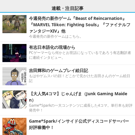
連載・注目記事
今週発売の新作ゲーム『Beast of Reincarnation』
『MARVEL Tōkon: Fighting Souls』『ファイナルフ
ァンタジーXIV』他
今週発売の新作ゲームはこちら。
有志日本語化の現場から
PCゲーマーなら何かとお世話になっているであろう有志翻訳者
に連続インタビュー。
吉田輝和のゲームプレイ絵日記
もはやゲムスパの顔！どこかで見かけた吉田さんのゲーム絵日
記
【大人気4コマ】じゃんげま（Junk Gaming Maide
n）
Game*Sparkの一大コンテンツに成長した4コマ。単行本も好評
発売中！
Game*Spark/インサイド公式ディスコードサーバー
好評稼働中！