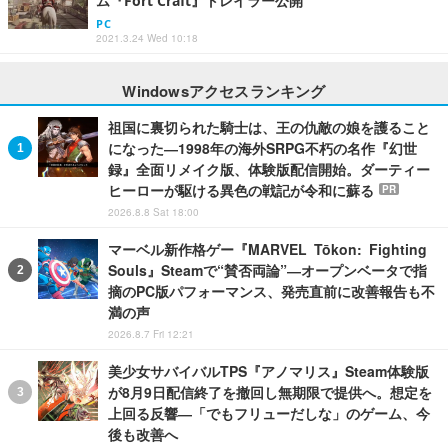
ム『Fort Craft』トレイラー公開
PC
2021.3.24 Wed 10:18
Windowsアクセスランキング
祖国に裏切られた騎士は、王の仇敵の娘を護ること
になった―1998年の海外SRPG不朽の名作『幻世
録』全面リメイク版、体験版配信開始。ダーティー
ヒーローが駆ける異色の戦記が令和に蘇る
PR
2026.8.8 Sat 18:00
マーベル新作格ゲー『MARVEL Tōkon: Fighting
Souls』Steamで“賛否両論”―オープンベータで指
摘のPC版パフォーマンス、発売直前に改善報告も不
満の声
2026.8.7 Fri 12:21
美少女サバイバルTPS『アノマリス』Steam体験版
が8月9日配信終了を撤回し無期限で提供へ。想定を
上回る反響―「でもフリューだしな」のゲーム、今
後も改善へ