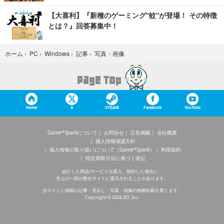
【大喜利】『新種のゲーミング“蚊”が登場！ その特徴
とは？』回答募集中！
写真・画像
ホーム
›
PC
›
Windows
›
記事
›
Home
X
STEAM
Facebook
YouTube
Game*Sparkについて
お問合せ
広告掲載
会社概要
個人情報保護方針
個人情報の取り扱いについて（Game*Spark）
利用規約
特定商取引法に基づく表記
紹介した商品/サービスを購入、契約した場合に、
売上の一部が弊社サイトに還元されることがあります。
当サイトに掲載の記事・見出し・写真・画像の無断転載を禁じます。
Copyright © 2026 IID, Inc.