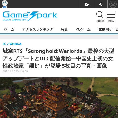
search
menu
ホーム
アクセスランキング
特集
PCゲーム
家庭用ゲー
PC
Windows
城塞RTS『Stronghold:Warlords』最後の大型
アップデートとDLC配信開始―中国史上初の女
性政治家「婦好」が登場 5枚目の写真・画像
2022.1.26 Wed 6:30