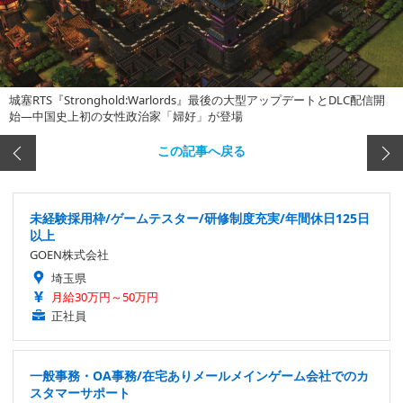
城塞RTS『Stronghold:Warlords』最後の大型アップデートとDLC配信開
始―中国史上初の女性政治家「婦好」が登場
この記事へ戻る
未経験採用枠/ゲームテスター/研修制度充実/年間休日125日
以上
GOEN株式会社
埼玉県
月給30万円～50万円
正社員
一般事務・OA事務/在宅ありメールメインゲーム会社でのカ
スタマーサポート