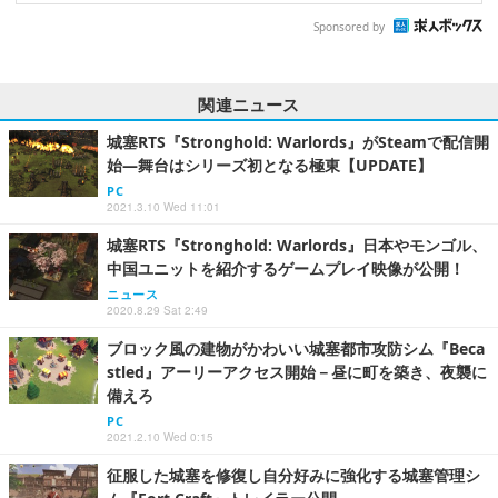
Sponsored by
関連ニュース
城塞RTS『Stronghold: Warlords』がSteamで配信開
始―舞台はシリーズ初となる極東【UPDATE】
PC
2021.3.10 Wed 11:01
城塞RTS『Stronghold: Warlords』日本やモンゴル、
中国ユニットを紹介するゲームプレイ映像が公開！
ニュース
2020.8.29 Sat 2:49
ブロック風の建物がかわいい城塞都市攻防シム『Beca
stled』アーリーアクセス開始－昼に町を築き、夜襲に
備えろ
PC
2021.2.10 Wed 0:15
征服した城塞を修復し自分好みに強化する城塞管理シ