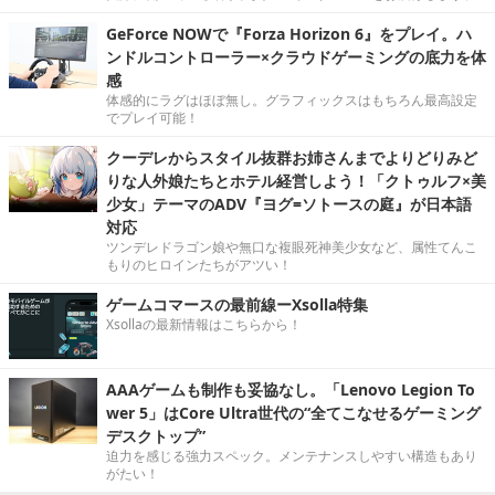
GeForce NOWで『Forza Horizon 6』をプレイ。ハ
ンドルコントローラー×クラウドゲーミングの底力を体
感
体感的にラグはほぼ無し。グラフィックスはもちろん最高設定
でプレイ可能！
クーデレからスタイル抜群お姉さんまでよりどりみど
りな人外娘たちとホテル経営しよう！「クトゥルフ×美
少女」テーマのADV『ヨグ=ソトースの庭』が日本語
対応
ツンデレドラゴン娘や無口な複眼死神美少女など、属性てんこ
もりのヒロインたちがアツい！
ゲームコマースの最前線ーXsolla特集
Xsollaの最新情報はこちらから！
AAAゲームも制作も妥協なし。「Lenovo Legion To
wer 5」はCore Ultra世代の“全てこなせるゲーミング
デスクトップ”
迫力を感じる強力スペック。メンテナンスしやすい構造もあり
がたい！