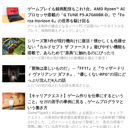
ゲームプレイも録画配信もこれ1台。AMD Ryzen™ AI
プロセッサ搭載の「G TUNE P5-A7G60BK-D」で『Fo
rza Horizon 6』の世界を駆け回る
ゲーム＆制作の拠点となるノートPCで話題のレースタイトルを
プレイ。放熱性能もチェックしました！
シリーズ第1作が現行機向けに復活！懐かしくも色褪せ
ない『カルドセプト ザ ファースト』遊びやすい機能も
搭載で、あらためて“原典”に触れるのにぴったり
シリーズ第1作が現行機向けの新機能を備えて復活！
「冒険は楽しいものだ」 ─『FF11』と『ウィザードリ
ィ ヴァリアンツ ダフネ』、"優しくないRPG"の沼にど
っぷり沈んだ4人の話
ふたつの沼の住人たちが語る奥深さとは。
【キャリアクエスト】ゲーム作りを仕事にするという
こと。セガの若手の事例に見る，ゲームプログラマと
いう働き方
Game*Sparkと4Gamerの合同による就活イベント「キャリア
クエスト」の第4回が東京都立産業貿易センター浜松町館で開催
されました。このイベントに合わせて取材した、各社の現場で
実際に働いている若手社員へのインタビューをお届けします。