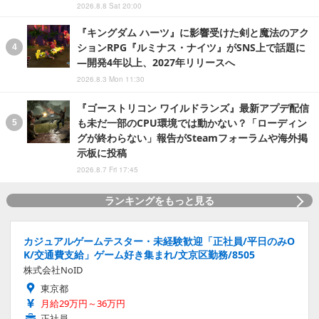
2026.8.8 Sat 20:00
『キングダム ハーツ』に影響受けた剣と魔法のアク
ションRPG『ルミナス・ナイツ』がSNS上で話題に
―開発4年以上、2027年リリースへ
2026.8.3 Mon 11:30
『ゴーストリコン ワイルドランズ』最新アプデ配信
も未だ一部のCPU環境では動かない？「ローディン
グが終わらない」報告がSteamフォーラムや海外掲
示板に投稿
2026.8.7 Fri 17:45
ランキングをもっと見る
カジュアルゲームテスター・未経験歓迎「正社員/平日のみO
K/交通費支給」ゲーム好き集まれ/文京区勤務/8505
株式会社NoID
東京都
月給29万円～36万円
正社員