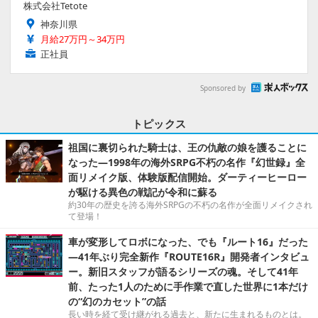
株式会社Tetote
神奈川県
月給27万円～34万円
正社員
Sponsored by
トピックス
祖国に裏切られた騎士は、王の仇敵の娘を護ることに
なった―1998年の海外SRPG不朽の名作『幻世録』全
面リメイク版、体験版配信開始。ダーティーヒーロー
が駆ける異色の戦記が令和に蘇る
約30年の歴史を誇る海外SRPGの不朽の名作が全面リメイクされ
て登場！
車が変形してロボになった、でも『ルート16』だった
―41年ぶり完全新作『ROUTE16R』開発者インタビュ
ー。新旧スタッフが語るシリーズの魂。そして41年
前、たった1人のために手作業で直した世界に1本だけ
の“幻のカセット”の話
長い時を経て受け継がれる過去と、新たに生まれるものとは。