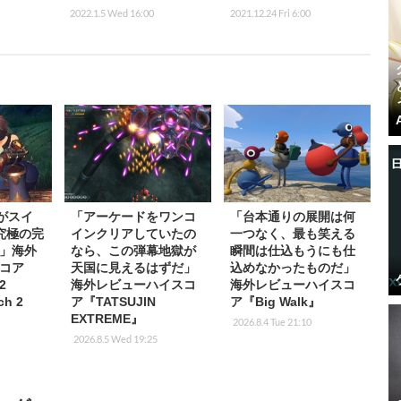
2022.1.5 Wed 16:00
2021.12.24 Fri 6:00
Gがスイ
「アーケードをワンコ
「台本通りの展開は何
究極の完
インクリアしていたの
一つなく、最も笑える
」海外
なら、この弾幕地獄が
瞬間は仕込もうにも仕
コア
天国に見えるはずだ」
込めなかったものだ」
2
海外レビューハイスコ
海外レビューハイスコ
ch 2
ア『TATSUJIN
ア『Big Walk』
EXTREME』
2026.8.4 Tue 21:10
2026.8.5 Wed 19:25