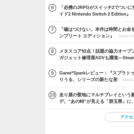
「必携のJRPGがスイッチ2でつい
イド2 Nintendo Switch 2 Edition』
「嘘はつけない。本作は時間とお金を注
ンプリート エディション』
2026.8.7 F
メタスコア92点！話題の協力オープン
ガジェット修理屋ADVも躍進―Stea
Game*Sparkレビュー：『スプ
りうる、シリーズの新たな形
2026.8.2
走り屋の聖地にマルチプレイという新風が舞い
デ。“あの峠”が見える「群玉県」に
アクセ