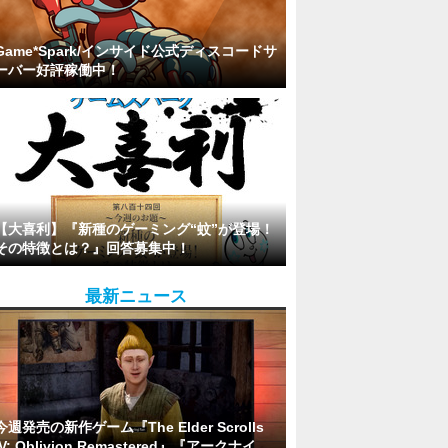
Game*Spark/インサイド公式ディスコードサ
ーバー好評稼働中！
【大喜利】『新種のゲーミング“蚊”が登場！
その特徴とは？』回答募集中！
最新ニュース
今週発売の新作ゲーム『The Elder Scrolls
IV: Oblivion Remastered』『アークナイ