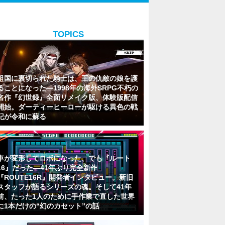
TOPICS
祖国に裏切られた騎士は、王の仇敵の娘を護
ることになった―1998年の海外SRPG不朽の
名作『幻世録』全面リメイク版、体験版配信
開始。ダーティーヒーローが駆ける異色の戦
記が令和に蘇る
車が変形してロボになった、でも『ルート
16』だった―41年ぶり完全新作
『ROUTE16R』開発者インタビュー。新旧
スタッフが語るシリーズの魂。そして41年
前、たった1人のために手作業で直した世界
に1本だけの“幻のカセット”の話