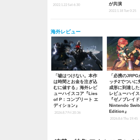
が共演
2022.1.22 Sat 6:30
2022.1.18 Tue 0:25
海外レビュー
「嘘はつけない。本作
「必携のJRP
は時間とお金を注ぎ込
ッチ2でついに
むに値する」海外レビ
成形に到達した
ューハイスコア『Lies
レビューハイス
of P：コンプリート エ
『ゼノブレイド
ディション』
Nintendo Swit
Edition』
2026.8.7 Fri 20:36
2026.8.6 Thu 19:45