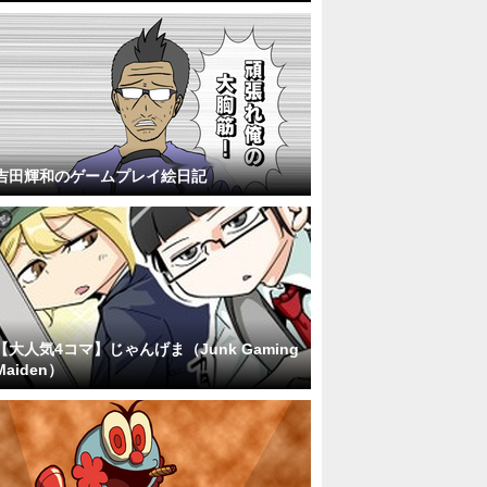
吉田輝和のゲームプレイ絵日記
【大人気4コマ】じゃんげま（Junk Gaming
Maiden）