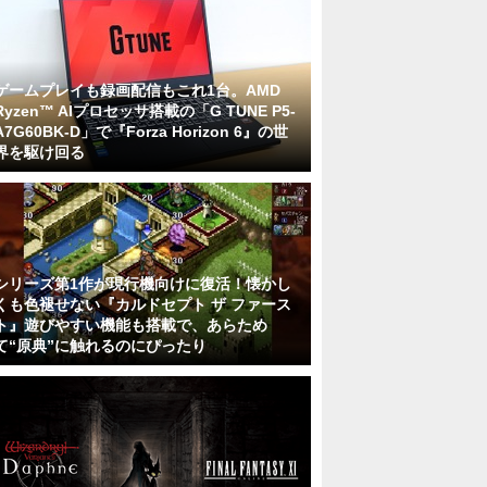
ゲームプレイも録画配信もこれ1台。AMD
Ryzen™ AIプロセッサ搭載の「G TUNE P5-
A7G60BK-D」で『Forza Horizon 6』の世
界を駆け回る
シリーズ第1作が現行機向けに復活！懐かし
くも色褪せない『カルドセプト ザ ファース
ト』遊びやすい機能も搭載で、あらため
て“原典”に触れるのにぴったり