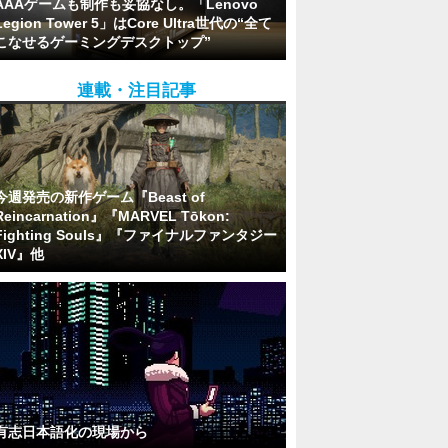
AAAゲームも制作も妥協なし。「Lenovo
Legion Tower 5」はCore Ultra世代の“全て
こなせるゲーミングデスクトップ”
連載・注目記事
今週発売の新作ゲーム『Beast of
Reincarnation』『MARVEL Tōkon:
Fighting Souls』『ファイナルファンタジー
XIV』他
有志日本語化の現場から