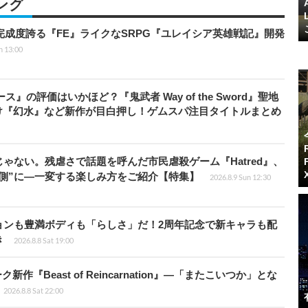
ング
の完成度誇る『FE』ライクなSRPG『ユレイシア英雄戦記』開発
n 13:00
』の評価はいかほど？『鬼武者 Way of the Sword』聖地
け『幻水』など新作が目白押し！ゲムスパ注目タイトルまとめ
じゃない。残虐さで話題を呼んだ市民虐殺ゲーム『Hatred』、
側”に―一変する楽しみ方をご紹介【特集】
2026.8.9 Sun 12:30
ョンも豊満ボディも「らしさ」だ！2周年記念で新キャラも配
き
2026.8.8 Sat 19:00
新作『Beast of Reincarnation』―「またこいつか」とな
2026.8.8 Sat 22:00