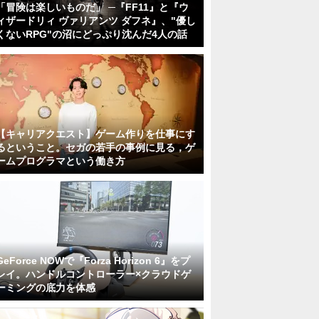
「冒険は楽しいものだ」 ─『FF11』と『ウ
ィザードリィ ヴァリアンツ ダフネ』、"優し
くないRPG"の沼にどっぷり沈んだ4人の話
【キャリアクエスト】ゲーム作りを仕事にす
るということ。セガの若手の事例に見る，ゲ
ームプログラマという働き方
GeForce NOWで『Forza Horizon 6』をプ
レイ。ハンドルコントローラー×クラウドゲ
ーミングの底力を体感