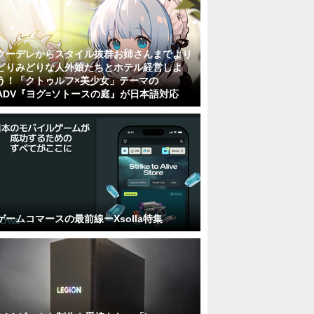
クーデレからスタイル抜群お姉さんまでより
どりみどりな人外娘たちとホテル経営しよ
う！「クトゥルフ×美少女」テーマの
ADV『ヨグ=ソトースの庭』が日本語対応
ゲームコマースの最前線ーXsolla特集