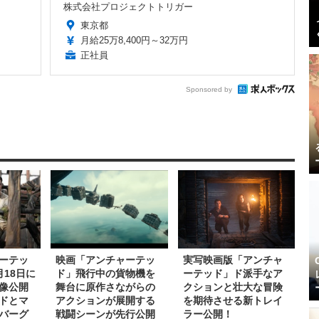
株式会社プロジェクトトリガー
東京都
月給25万8,400円～32万円
正社員
Sponsored by
ーテッ
映画「アンチャーテッ
実写映画版「アンチャ
18日に
ド」飛行中の貨物機を
ーテッド」ド派手なア
像公開
舞台に原作さながらの
クションと壮大な冒険
ドとマ
アクションが展開する
を期待させる新トレイ
バーグ
戦闘シーンが先行公開
ラー公開！