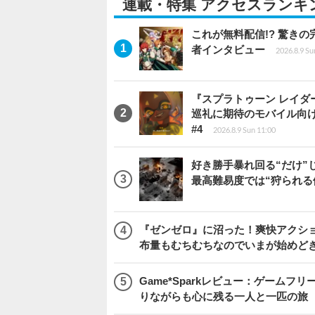
連載・特集 アクセスランキ
これが無料配信!? 驚き
者インタビュー
2026.8.9 Su
『スプラトゥーン レイダース
巡礼に期待のモバイル向
#4
2026.8.9 Sun 11:00
好き勝手暴れ回る“だけ”
最高難易度では“狩られる
『ゼンゼロ』に沼った！爽快アクシ
布量もむちむちなのでいまが始めど
Game*Sparkレビュー：ゲームフリーク
りながらも心に残る一人と一匹の旅