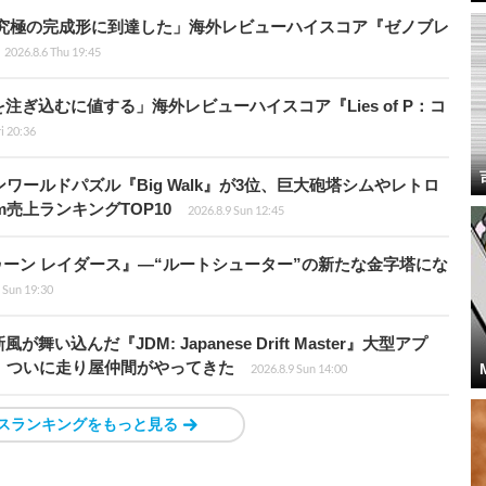
に究極の完成形に到達した」海外レビューハイスコア『ゼノブレ
2026.8.6 Thu 19:45
ぎ込むに値する」海外レビューハイスコア『Lies of P：コ
ri 20:36
ワールドパズル『Big Walk』が3位、巨大砲塔シムやレトロ
m売上ランキングTOP10
2026.8.9 Sun 12:45
ラトゥーン レイダース』―“ルートシューター”の新たな金字塔にな
 Sun 19:30
込んだ『JDM: Japanese Drift Master』大型アプ
、ついに走り屋仲間がやってきた
2026.8.9 Sun 14:00
スランキングをもっと見る