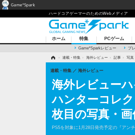
Game*Spark
ハードコアゲーマーのためのWebメディア
ホーム
特集
PCゲーム
Game*Sparkレビュー
プ
ホーム
›
連載・特集
›
海外レビュー
›
記事
›
写真
連載・特集
海外レビュー
海外レビューハ
ハンターコレク
枚目の写真・画
PS5を対象に1月28日発売予定の『アンチ