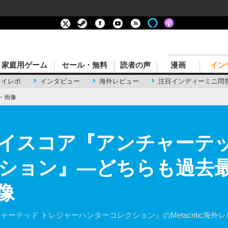
家庭用ゲーム
セール・無料
読者の声
漫画
イン
レイレポ
インタビュー
海外レビュー
注目インディーミニ問
・画像
イスコア『アンチャーテッ
ション』―どちらも過去最
像
ャーテッド トレジャーハンターコレクション』のMetacritic海