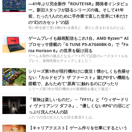
―41年ぶり完全新作『ROUTE16R』開発者インタビュ
ー。新旧スタッフが語るシリーズの魂。そして41年
前、たった1人のために手作業で直した世界に1本だけ
の“幻のカセット”の話
長い時を経て受け継がれる過去と、新たに生まれるものとは。
ゲームプレイも録画配信もこれ1台。AMD Ryzen™ AI
プロセッサ搭載の「G TUNE P5-A7G60BK-D」で『Fo
rza Horizon 6』の世界を駆け回る
ゲーム＆制作の拠点となるノートPCで話題のレースタイトルを
プレイ。放熱性能もチェックしました！
シリーズ第1作が現行機向けに復活！懐かしくも色褪せ
ない『カルドセプト ザ ファースト』遊びやすい機能も
搭載で、あらためて“原典”に触れるのにぴったり
シリーズ第1作が現行機向けの新機能を備えて復活！
「冒険は楽しいものだ」 ─『FF11』と『ウィザードリ
ィ ヴァリアンツ ダフネ』、"優しくないRPG"の沼にど
っぷり沈んだ4人の話
ふたつの沼の住人たちが語る奥深さとは。
【キャリアクエスト】ゲーム作りを仕事にするという