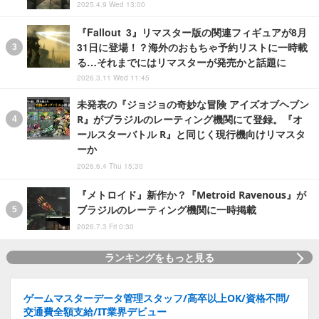
2025.4.9 Wed 13:00
『Fallout 3』リマスター版の関連フィギュアが8月
31日に登場！？海外のおもちゃ予約リストに一時載
る…それまでにはリマスターが発売かと話題に
2026.3.11 Wed 11:45
未発表の『ジョジョの奇妙な冒険 アイズオブヘブン
R』がブラジルのレーティング機関にて登録。『オ
ールスターバトル R』と同じく現行機向けリマスタ
ーか
2026.6.4 Thu 15:30
『メトロイド』新作か？『Metroid Ravenous』が
ブラジルのレーティング機関に一時掲載
2026.7.3 Fri 0:30
ランキングをもっと見る
ゲームマスターデータ管理スタッフ/高卒以上OK/資格不問/
交通費全額支給/IT業界デビュー