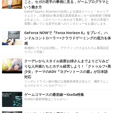
こと。セガの若手の事例に見る，ゲームプログラマと
いう働き方
Game*Sparkと4Gamerの合同による就活イベント「キャリア
クエスト」の第4回が東京都立産業貿易センター浜松町館で開催
されました。このイベントに合わせて取材した、各社の現場で
実際に働いている若手社員へのインタビューをお届けします。
GeForce NOWで『Forza Horizon 6』をプレイ。ハ
ンドルコントローラー×クラウドゲーミングの底力を体
感
体感的にラグはほぼ無し。グラフィックスはもちろん最高設定
でプレイ可能！
クーデレからスタイル抜群お姉さんまでよりどりみど
りな人外娘たちとホテル経営しよう！「クトゥルフ×美
少女」テーマのADV『ヨグ=ソトースの庭』が日本語
対応
ツンデレドラゴン娘や無口な複眼死神美少女など、属性てんこ
もりのヒロインたちがアツい！
ゲームコマースの最前線ーXsolla特集
Xsollaの最新情報はこちらから！