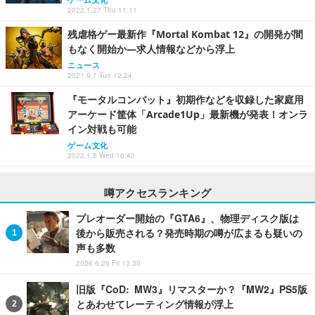
2022.1.27 Thu 11:11
残虐格ゲー最新作『Mortal Kombat 12』の開発が間
もなく開始か―求人情報などから浮上
ニュース
2021.9.7 Tue 12:24
『モータルコンバット』初期作などを収録した家庭用
アーケード筐体「Arcade1Up」最新機が発表！オンラ
イン対戦も可能
ゲーム文化
2022.1.5 Wed 16:43
噂アクセスランキング
プレオーダー開始の『GTA6』、物理ディスク版は
後から販売される？発売時期の噂が広まるも疑いの
声も多数
2026.6.26 Fri 13:30
旧版『CoD: MW3』リマスターか？『MW2』PS5版
とあわせてレーティング情報が浮上