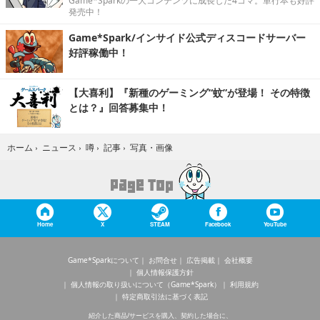
Game*Sparkの一大コンテンツに成長した4コマ。単行本も好評
発売中！
Game*Spark/インサイド公式ディスコードサーバー
好評稼働中！
【大喜利】『新種のゲーミング“蚊”が登場！ その特徴
とは？』回答募集中！
写真・画像
ホーム
›
ニュース
›
噂
›
記事
›
Home
X
STEAM
Facebook
YouTube
Game*Sparkについて
お問合せ
広告掲載
会社概要
個人情報保護方針
個人情報の取り扱いについて（Game*Spark）
利用規約
特定商取引法に基づく表記
紹介した商品/サービスを購入、契約した場合に、