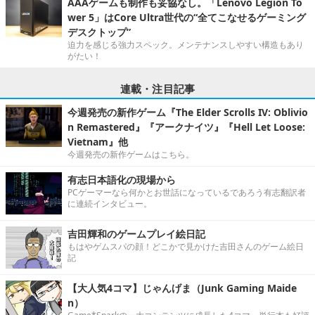
AAAゲームも制作も妥協なし。「Lenovo Legion To
wer 5」はCore Ultra世代の“全てこなせるゲーミング
デスクトップ”
迫力を感じる強力スペック。メンテナンスしやすい構造もあり
がたい！
連載・注目記事
今週発売の新作ゲーム『The Elder Scrolls IV: Oblivio
n Remastered』『アークナイツ』『Hell Let Loose:
Vietnam』他
今週発売の新作ゲームはこちら。
有志日本語化の現場から
PCゲーマーなら何かとお世話になっているであろう有志翻訳者
に連続インタビュー。
吉田輝和のゲームプレイ絵日記
もはやゲムスパの顔！どこかで見かけた吉田さんのゲーム絵日
記
【大人気4コマ】じゃんげま（Junk Gaming Maide
n）