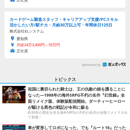
正社員
カードゲーム製造スタッフ・キャリアアップ支援/PCスキル
活かしたい方/駅チカ・月給30万以上可・年間休日125日
株式会社ELシステム
愛知県
月給24万3,400円～55万円
正社員
Sponsored by
トピックス
祖国に裏切られた騎士は、王の仇敵の娘を護ることに
なった―1998年の海外SRPG不朽の名作『幻世録』全
面リメイク版、体験版配信開始。ダーティーヒーロー
が駆ける異色の戦記が令和に蘇る
約30年の歴史を誇る海外SRPGの不朽の名作が全面リメイクされ
て登場！
車が変形してロボになった、でも『ルート16』だった