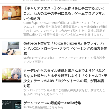
【キャリアクエスト】ゲーム作りを仕事にするという
こと。セガの若手の事例に見る，ゲームプログラマと
いう働き方
Game*Sparkと4Gamerの合同による就活イベント「キャリア
クエスト」の第4回が東京都立産業貿易センター浜松町館で開催
されました。このイベントに合わせて取材した、各社の現場で
実際に働いている若手社員へのインタビューをお届けします。
GeForce NOWで『Forza Horizon 6』をプレイ。ハ
ンドルコントローラー×クラウドゲーミングの底力を体
感
体感的にラグはほぼ無し。グラフィックスはもちろん最高設定
でプレイ可能！
クーデレからスタイル抜群お姉さんまでよりどりみど
りな人外娘たちとホテル経営しよう！「クトゥルフ×美
少女」テーマのADV『ヨグ=ソトースの庭』が日本語
対応
ツンデレドラゴン娘や無口な複眼死神美少女など、属性てんこ
もりのヒロインたちがアツい！
ゲームコマースの最前線ーXsolla特集
Xsollaの最新情報はこちらから！