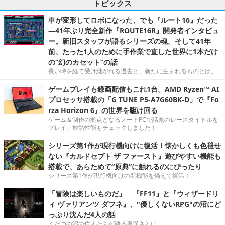
トピックス
車が変形してロボになった、でも『ルート16』だった
―41年ぶり完全新作『ROUTE16R』開発者インタビュ
ー。新旧スタッフが語るシリーズの魂。そして41年
前、たった1人のために手作業で直した世界に1本だけ
の“幻のカセット”の話
長い時を経て受け継がれる過去と、新たに生まれるものとは。
ゲームプレイも録画配信もこれ1台。AMD Ryzen™ AI
プロセッサ搭載の「G TUNE P5-A7G60BK-D」で『Fo
rza Horizon 6』の世界を駆け回る
ゲーム＆制作の拠点となるノートPCで話題のレースタイトルを
プレイ。放熱性能もチェックしました！
シリーズ第1作が現行機向けに復活！懐かしくも色褪せ
ない『カルドセプト ザ ファースト』遊びやすい機能も
搭載で、あらためて“原典”に触れるのにぴったり
シリーズ第1作が現行機向けの新機能を備えて復活！
「冒険は楽しいものだ」 ─『FF11』と『ウィザードリ
ィ ヴァリアンツ ダフネ』、"優しくないRPG"の沼にど
っぷり沈んだ4人の話
ふたつの沼の住人たちが語る奥深さとは。