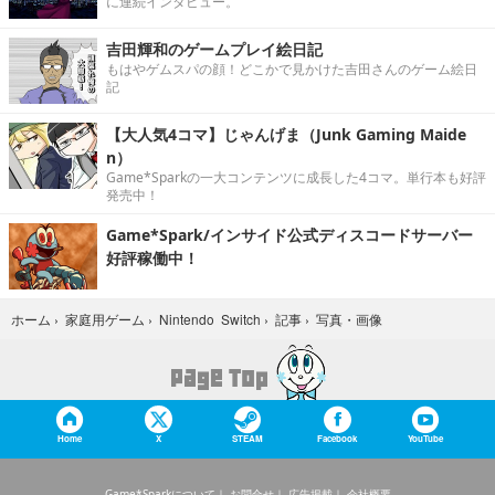
に連続インタビュー。
吉田輝和のゲームプレイ絵日記
もはやゲムスパの顔！どこかで見かけた吉田さんのゲーム絵日
記
【大人気4コマ】じゃんげま（Junk Gaming Maide
n）
Game*Sparkの一大コンテンツに成長した4コマ。単行本も好評
発売中！
Game*Spark/インサイド公式ディスコードサーバー
好評稼働中！
写真・画像
ホーム
›
家庭用ゲーム
›
Nintendo Switch
›
記事
›
Home
X
STEAM
Facebook
YouTube
Game*Sparkについて
お問合せ
広告掲載
会社概要