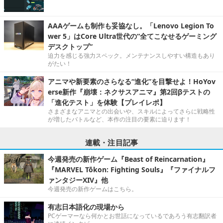
AAAゲームも制作も妥協なし。「Lenovo Legion To
wer 5」はCore Ultra世代の“全てこなせるゲーミング
デスクトップ”
迫力を感じる強力スペック。メンテナンスしやすい構造もあり
がたい！
アニマや新要素のさらなる“進化”を目撃せよ！HoYov
erse新作『崩壊：ネクサスアニマ』第2回βテストの
「進化テスト」を体験【プレイレポ】
さまざまなアニマとの出会いや、スキルによってさらに戦略性
が増したバトルなど、本作の注目の要素に迫ります！
連載・注目記事
今週発売の新作ゲーム『Beast of Reincarnation』
『MARVEL Tōkon: Fighting Souls』『ファイナルフ
ァンタジーXIV』他
今週発売の新作ゲームはこちら。
有志日本語化の現場から
PCゲーマーなら何かとお世話になっているであろう有志翻訳者