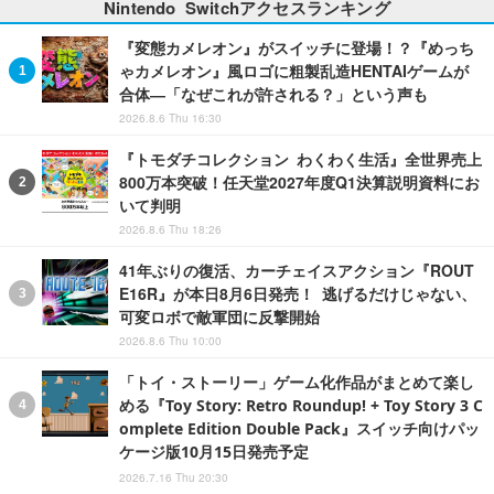
Nintendo Switchアクセスランキング
『変態カメレオン』がスイッチに登場！？『めっち
ゃカメレオン』風ロゴに粗製乱造HENTAIゲームが
合体―「なぜこれが許される？」という声も
2026.8.6 Thu 16:30
『トモダチコレクション わくわく生活』全世界売上
800万本突破！任天堂2027年度Q1決算説明資料にお
いて判明
2026.8.6 Thu 18:26
41年ぶりの復活、カーチェイスアクション『ROUT
E16R』が本日8月6日発売！ 逃げるだけじゃない、
可変ロボで敵軍団に反撃開始
2026.8.6 Thu 10:00
「トイ・ストーリー」ゲーム化作品がまとめて楽し
める『Toy Story: Retro Roundup! + Toy Story 3 C
omplete Edition Double Pack』スイッチ向けパッ
ケージ版10月15日発売予定
2026.7.16 Thu 20:30