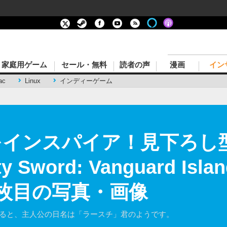
家庭用ゲーム
セール・無料
読者の声
漫画
イン
ac
Linux
インディーゲーム
作達をインスパイア！見下ろ
y Sword: Vanguard Is
8枚目の写真・画像
えると、主人公の日名は「ラースチ」君のようです。