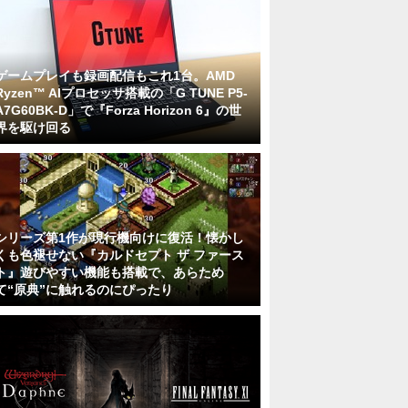
ゲームプレイも録画配信もこれ1台。AMD
Ryzen™ AIプロセッサ搭載の「G TUNE P5-
A7G60BK-D」で『Forza Horizon 6』の世
界を駆け回る
シリーズ第1作が現行機向けに復活！懐かし
くも色褪せない『カルドセプト ザ ファース
ト』遊びやすい機能も搭載で、あらため
て“原典”に触れるのにぴったり