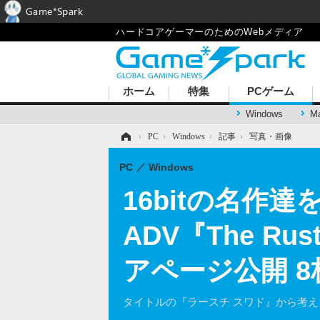
Game*Spark
ハードコアゲーマーのためのWebメディア
ホーム
特集
PCゲーム
Windows
M
ホーム
›
PC
›
Windows
›
記事
›
写真・画像
PC
Windows
16bitの名
ADV『The Rust
アページ公開 
タイトルの『ラースチ スワド』から考