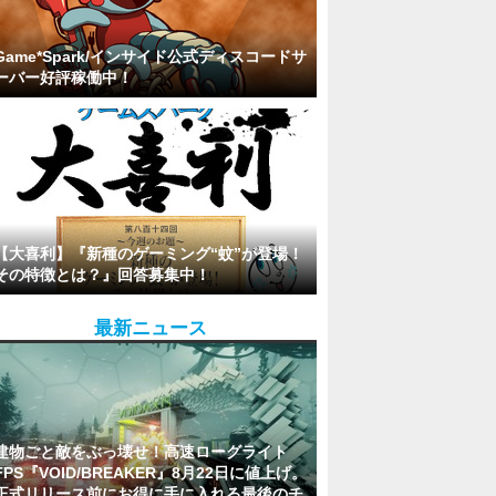
Game*Spark/インサイド公式ディスコードサ
ーバー好評稼働中！
【大喜利】『新種のゲーミング“蚊”が登場！
その特徴とは？』回答募集中！
最新ニュース
建物ごと敵をぶっ壊せ！高速ローグライト
FPS『VOID/BREAKER』8月22日に値上げ。
正式リリース前にお得に手に入れる最後のチ