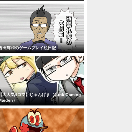
吉田輝和のゲームプレイ絵日記
【大人気4コマ】じゃんげま（Junk Gaming
Maiden）