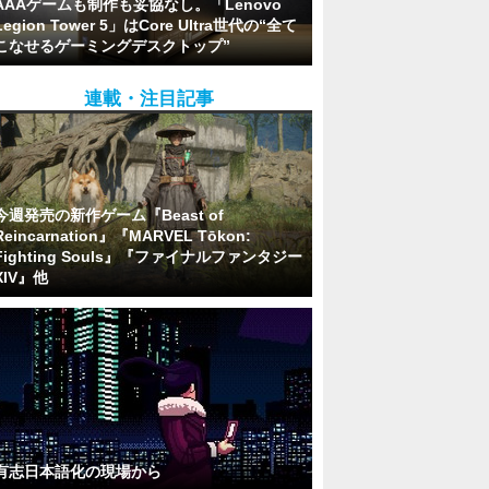
AAAゲームも制作も妥協なし。「Lenovo
Legion Tower 5」はCore Ultra世代の“全て
こなせるゲーミングデスクトップ”
連載・注目記事
今週発売の新作ゲーム『Beast of
Reincarnation』『MARVEL Tōkon:
Fighting Souls』『ファイナルファンタジー
XIV』他
有志日本語化の現場から