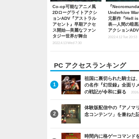
Co-op可能なアニメ風
『Necromunda
2Dローグライトアクシ
Underhive W
ョンADV『アストラル
元新作『Hell i
アセント』早期アクセ
表―人間の暗黒
ス開始―美麗なファン
アクションADV
タジー世界が舞台
2022.4.12 Tue 20:53
2022.4.13 Wed 7:30
PC アクセスランキング
祖国に裏切られた騎士は、
の名作『幻世録』全面リ
の戦記が令和に蘇る
2026.
体験版配信中の『アノマリ
念コンテンツ」を兼ねた
時間内に格ゲーコマンドを入