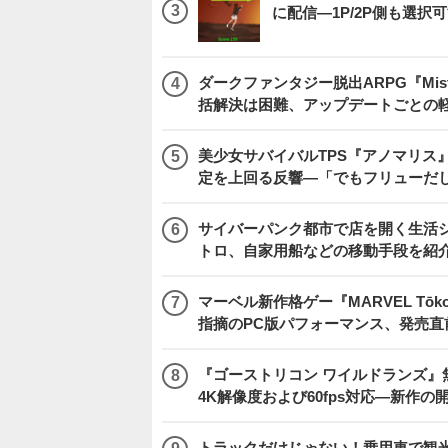
に配信―1P/2P側も選択
ダークファンタジー脱出ARPG『Mist
括解決は困難、アップデートごとの
美少女サバイバルTPS『アノマリス』
定を上回る反響―「でもフリューだ
サイバーパンク都市で店を開く生活シム『
トロ、自家用船などの移動手段を紹
マーベル新作格ゲー『MARVEL Tōkon
指摘のPC版パフォーマンス、発売直
『ゴーストリコン ワイルドランズ』無料アプデ「
4K解像度および60fps対応―新作の
トラックだけじゃない！乗用車で観光地などを