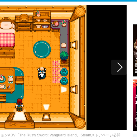
The Rusty Sword: Vanguard Island』Steamストアページ公開