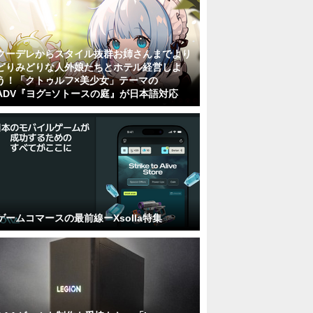
クーデレからスタイル抜群お姉さんまでより
どりみどりな人外娘たちとホテル経営しよ
う！「クトゥルフ×美少女」テーマの
ADV『ヨグ=ソトースの庭』が日本語対応
ゲームコマースの最前線ーXsolla特集