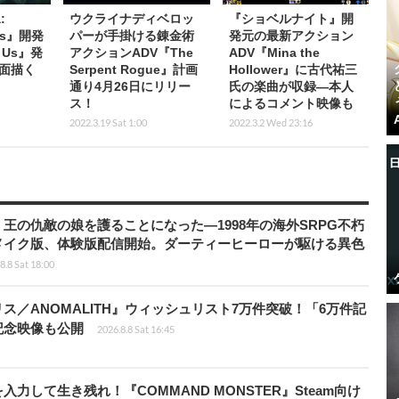
:
ウクライナディベロッ
『ショベルナイト』開
ars』開発
パーが手掛ける錬金術
発元の最新アクション
s Us』発
アクションADV『The
ADV『Mina the
面描く
Serpent Rogue』計画
Hollower』に古代祐三
通り4月26日にリリー
氏の楽曲が収録―本人
ス！
によるコメント映像も
2022.3.19 Sat 1:00
2022.3.2 Wed 23:16
王の仇敵の娘を護ることになった―1998年の海外SRPG不朽
メイク版、体験版配信開始。ダーティーヒーローが駆ける異色
8.8 Sat 18:00
ス／ANOMALITH』ウィッシュリスト7万件突破！「6万件記
記念映像も公開
2026.8.8 Sat 16:45
力して生き残れ！『COMMAND MONSTER』Steam向け