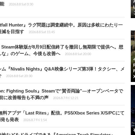
可能
2026.8.8 Sat 0:30
fall Hunter』ラグ問題は調査継続中。原因は多岐にわたり一
軽減を目指す
2026.8.8 Sat 15:45
Steam体験版が8月9日配信終了を撤回し無期限で提供へ。想
しな」のゲーム、今後も改善へ
2026.8.8 Sat 20:00
Nivalis Nights』Q&A映像シリーズ第3弾！タクシー、メ
介
2026.8.8 Sat 20:30
: Fighting Souls』Steamで“賛否両論”―オープンベータで
前に改善報告も不満の声
2026.8.7 Fri 12:21
Last Rites」配信。PS5/Xbox Series X/S/PCにて
開発も発表
2026.8.7 Fri 1:54
ドライブできる『American Truck Simulator』