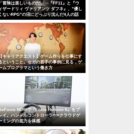
「冒険は楽しいものだ」 ─『FF11』と『ウ
ィザードリィ ヴァリアンツ ダフネ』、"優し
くないRPG"の沼にどっぷり沈んだ4人の話
【キャリアクエスト】ゲーム作りを仕事にす
るということ。セガの若手の事例に見る，ゲ
ームプログラマという働き方
GeForce NOWで『Forza Horizon 6』をプ
レイ。ハンドルコントローラー×クラウドゲ
ーミングの底力を体感