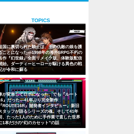
TOPICS
祖国に裏切られた騎士は、王の仇敵の娘を護
ることになった―1998年の海外SRPG不朽の
名作『幻世録』全面リメイク版、体験版配信
開始。ダーティーヒーローが駆ける異色の戦
記が令和に蘇る
車が変形してロボになった、でも『ルート
16』だった―41年ぶり完全新作
『ROUTE16R』開発者インタビュー。新旧
スタッフが語るシリーズの魂。そして41年
前、たった1人のために手作業で直した世界
に1本だけの“幻のカセット”の話