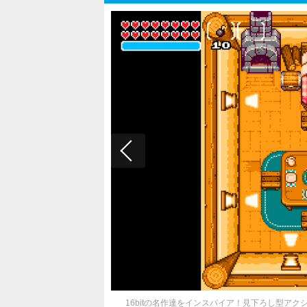
16bitの名作達をインスパイア！見下ろし型アクションADV『