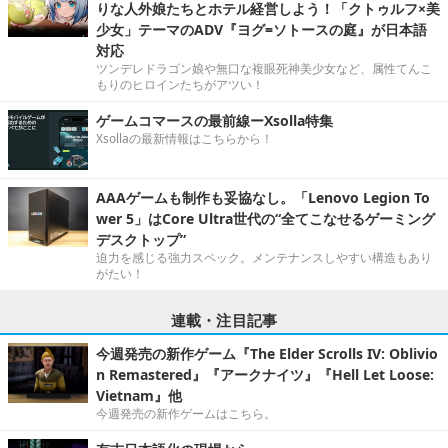
りな人外娘たちとホテル経営しよう！「クトゥルフ×美
少女」テーマのADV『ヨグ=ソトースの庭』が日本語
対応
ツンデレドラゴン娘や無口な複眼死神美少女など、属性てんこ
もりのヒロインたちがアツい！
ゲームコマースの最前線ーXsolla特集
Xsollaの最新情報はこちらから！
AAAゲームも制作も妥協なし。「Lenovo Legion To
wer 5」はCore Ultra世代の“全てこなせるゲーミング
デスクトップ”
迫力を感じる強力スペック。メンテナンスしやすい構造もあり
がたい！
連載・注目記事
今週発売の新作ゲーム『The Elder Scrolls IV: Oblivio
n Remastered』『アークナイツ』『Hell Let Loose:
Vietnam』他
今週発売の新作ゲームはこちら。