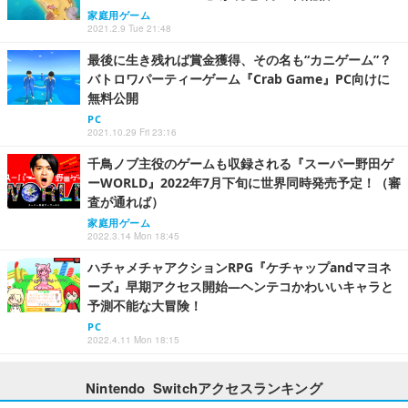
家庭用ゲーム
2021.2.9 Tue 21:48
最後に生き残れば賞金獲得、その名も“カニゲーム”？
バトロワパーティーゲーム『Crab Game』PC向けに
無料公開
PC
2021.10.29 Fri 23:16
千鳥ノブ主役のゲームも収録される『スーパー野田ゲ
ーWORLD』2022年7月下旬に世界同時発売予定！（審
査が通れば）
家庭用ゲーム
2022.3.14 Mon 18:45
ハチャメチャアクションRPG『ケチャップandマヨネ
ーズ』早期アクセス開始―ヘンテコかわいいキャラと
予測不能な大冒険！
PC
2022.4.11 Mon 18:15
Nintendo Switchアクセスランキング