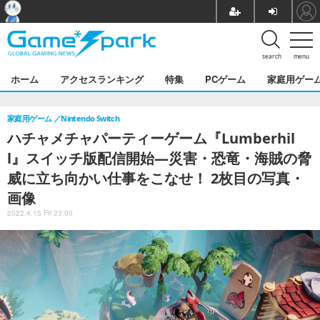
search
menu
ホーム
アクセスランキング
特集
PCゲーム
家庭用ゲー
家庭用ゲーム
Nintendo Switch
ハチャメチャパーティーゲーム『Lumberhil
l』スイッチ版配信開始―災害・恐竜・海賊の脅
威に立ち向かい仕事をこなせ！ 2枚目の写真・
画像
2022.4.15 Fri 23:00