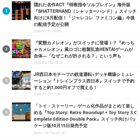
隠れた名作ACT『特救指令ソルブレイン』海外版
『SHATTERHAND（シャッターハンド）』スイッチ
向けに9月配信！「ジャレコレ ファミコン編」今後
の配信予定が公開
2026.8.7 Fri 16:30
『変態カメレオン』がスイッチに登場！？『めっち
ゃカメレオン』風ロゴに粗製乱造HENTAIゲームが
合体―「なぜこれが許される？」という声も
2026.8.6 Thu 16:30
JR西日本モチーフの鉄道運転×デッキ構築シミュレ
ーション『トレインプラス西日本』スイッチで予約
すると約1,000円オフで買える！
2026.8.7 Fri 17:30
「トイ・ストーリー」ゲーム化作品がまとめて楽し
める『Toy Story: Retro Roundup! + Toy Story 3 C
omplete Edition Double Pack』スイッチ向けパッ
ケージ版10月15日発売予定
2026.7.16 Thu 20:30