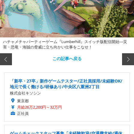
ハチャメチャパーティーゲーム『Lumberhill』スイッチ版配信開始―災
害・恐竜・海賊の脅威に立ち向かい仕事をこなせ！
この記事へ戻る
「新卒・27卒」新作ゲームテスター/正社員採用/未経験OK/
地元で長く働ける/研修あり/中央区八重洲2丁目
株式会社キソシン
東京都
月給26万2,200円～32万円
正社員
ゲームチェックスタッフ募集「未経験歓迎/交通費支給/週休