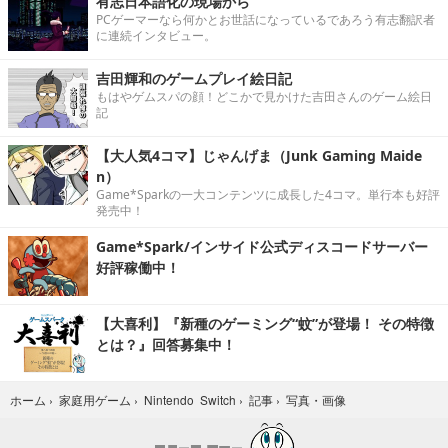
有志日本語化の現場から
PCゲーマーなら何かとお世話になっているであろう有志翻訳者
に連続インタビュー。
吉田輝和のゲームプレイ絵日記
もはやゲムスパの顔！どこかで見かけた吉田さんのゲーム絵日
記
【大人気4コマ】じゃんげま（Junk Gaming Maide
n）
Game*Sparkの一大コンテンツに成長した4コマ。単行本も好評
発売中！
Game*Spark/インサイド公式ディスコードサーバー
好評稼働中！
【大喜利】『新種のゲーミング“蚊”が登場！ その特徴
とは？』回答募集中！
写真・画像
ホーム
›
家庭用ゲーム
›
Nintendo Switch
›
記事
›