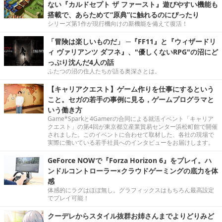
ない『カルドセプト ザ ファースト』遊びやすい機能も
搭載で、あらためて“原典”に触れるのにぴったり
シリーズ第1作が現行機向けの新機能を備えて復活！
「冒険は楽しいものだ」 ─『FF11』と『ウィザードリ
ィ ヴァリアンツ ダフネ』、"優しくないRPG"の沼にど
っぷり沈んだ4人の話
ふたつの沼の住人たちが語る奥深さとは。
【キャリアクエスト】ゲーム作りを仕事にするという
こと。セガの若手の事例に見る，ゲームプログラマと
いう働き方
Game*Sparkと4Gamerの合同による就活イベント「キャリア
クエスト」の第4回が東京都立産業貿易センター浜松町館で開催
されました。このイベントに合わせて取材した、各社の現場で
実際に働いている若手社員へのインタビューをお届けします。
GeForce NOWで『Forza Horizon 6』をプレイ。ハ
ンドルコントローラー×クラウドゲーミングの底力を体
感
体感的にラグはほぼ無し。グラフィックスはもちろん最高設定
でプレイ可能！
クーデレからスタイル抜群お姉さんまでよりどりみど