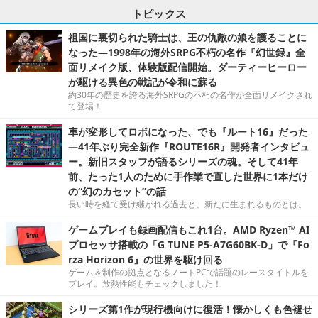
トピックス
祖国に裏切られた騎士は、王の仇敵の娘を護ることに
なった―1998年の海外SRPG不朽の名作『幻世録』全
面リメイク版、体験版配信開始。ダーティーヒーロー
が駆ける異色の戦記が令和に蘇る
約30年の歴史を誇る海外SRPGの不朽の名作が全面リメイクされ
て登場！
車が変形してロボになった、でも『ルート16』だった
―41年ぶり完全新作『ROUTE16R』開発者インタビュ
ー。新旧スタッフが語るシリーズの魂。そして41年
前、たった1人のために手作業で直した世界に1本だけ
の“幻のカセット”の話
長い時を経て受け継がれる過去と、新たに生まれるものとは。
ゲームプレイも録画配信もこれ1台。AMD Ryzen™ AI
プロセッサ搭載の「G TUNE P5-A7G60BK-D」で『Fo
rza Horizon 6』の世界を駆け回る
ゲーム＆制作の拠点となるノートPCで話題のレースタイトルを
プレイ。放熱性能もチェックしました！
シリーズ第1作が現行機向けに復活！懐かしくも色褪せ