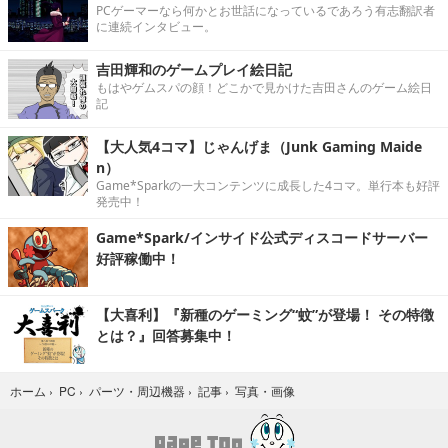
PCゲーマーなら何かとお世話になっているであろう有志翻訳者
に連続インタビュー。
吉田輝和のゲームプレイ絵日記
もはやゲムスパの顔！どこかで見かけた吉田さんのゲーム絵日
記
【大人気4コマ】じゃんげま（Junk Gaming Maide
n）
Game*Sparkの一大コンテンツに成長した4コマ。単行本も好評
発売中！
Game*Spark/インサイド公式ディスコードサーバー
好評稼働中！
【大喜利】『新種のゲーミング“蚊”が登場！ その特徴
とは？』回答募集中！
写真・画像
ホーム
›
PC
›
パーツ・周辺機器
›
記事
›