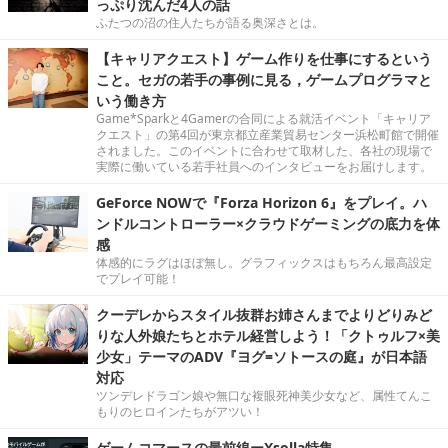
っぷり沈んだ4人の話
ふたつの沼の住人たちが語る奥深さとは。
【キャリアクエスト】ゲーム作りを仕事にするという
こと。セガの若手の事例に見る，ゲームプログラマと
いう働き方
Game*Sparkと4Gamerの合同による就活イベント「キャリア
クエスト」の第4回が東京都立産業貿易センター浜松町館で開催
されました。このイベントに合わせて取材した、各社の現場で
実際に働いている若手社員へのインタビューをお届けします。
GeForce NOWで『Forza Horizon 6』をプレイ。ハ
ンドルコントローラー×クラウドゲーミングの底力を体
感
体感的にラグはほぼ無し。グラフィックスはもちろん最高設定
でプレイ可能！
クーデレからスタイル抜群お姉さんまでよりどりみど
りな人外娘たちとホテル経営しよう！「クトゥルフ×美
少女」テーマのADV『ヨグ=ソトースの庭』が日本語
対応
ツンデレドラゴン娘や無口な複眼死神美少女など、属性てんこ
もりのヒロインたちがアツい！
ゲームコマースの最前線ーXsolla特集