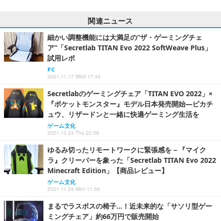
関連ニュース
細かい調整機能には大満足の“ザ・ゲーミングチェ
ア”「Secretlab TITAN Evo 2022 SoftWeave Plus」
試用レポ
PC
2021.11.17 Wed 17:45
Secretlabのゲーミングチェア「TITAN EVO 2022」×
『ポケットモンスター』モデル日本発売開始―ピカチ
ュウ、リザードンと一緒に快適ゲーミング生活を
ゲーム文化
2021.12.23 Thu 22:58
ゆるみ切ったリモートワークに緊張感を－『マイク
ラ』クリーパーを象った「Secretlab TITAN Evo 2022
Minecraft Edition」【商品レビュー】
ゲーム文化
2021.11.29 Mon 11:56
まるでラスボスの椅子…！近未来的な「サソリ型ゲー
ミングチェア」約66万円で販売開始