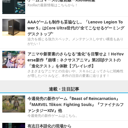
Xsollaの最新情報はこちらから！
AAAゲームも制作も妥協なし。「Lenovo Legion To
wer 5」はCore Ultra世代の“全てこなせるゲーミング
デスクトップ”
迫力を感じる強力スペック。メンテナンスしやすい構造もあり
がたい！
アニマや新要素のさらなる“進化”を目撃せよ！HoYov
erse新作『崩壊：ネクサスアニマ』第2回βテストの
「進化テスト」を体験【プレイレポ】
さまざまなアニマとの出会いや、スキルによってさらに戦略性
が増したバトルなど、本作の注目の要素に迫ります！
連載・注目記事
今週発売の新作ゲーム『Beast of Reincarnation』
『MARVEL Tōkon: Fighting Souls』『ファイナルフ
ァンタジーXIV』他
今週発売の新作ゲームはこちら。
有志日本語化の現場から