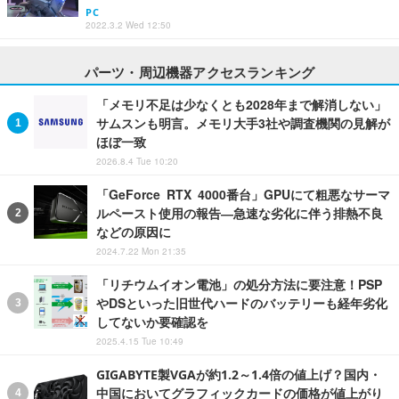
PC
2022.3.2 Wed 12:50
パーツ・周辺機器アクセスランキング
「メモリ不足は少なくとも2028年まで解消しない」
サムスンも明言。メモリ大手3社や調査機関の見解が
ほぼ一致
2026.8.4 Tue 10:20
「GeForce RTX 4000番台」GPUにて粗悪なサーマ
ルペースト使用の報告―急速な劣化に伴う排熱不良
などの原因に
2024.7.22 Mon 21:35
「リチウムイオン電池」の処分方法に要注意！PSP
やDSといった旧世代ハードのバッテリーも経年劣化
してないか要確認を
2025.4.15 Tue 10:49
GIGABYTE製VGAが約1.2～1.4倍の値上げ？国内・
中国においてグラフィックカードの価格が値上がり