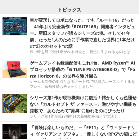
トピックス
車が変形してロボになった、でも『ルート16』だった
―41年ぶり完全新作『ROUTE16R』開発者インタビュ
ー。新旧スタッフが語るシリーズの魂。そして41年
前、たった1人のために手作業で直した世界に1本だけ
の“幻のカセット”の話
長い時を経て受け継がれる過去と、新たに生まれるものとは。
ゲームプレイも録画配信もこれ1台。AMD Ryzen™ AI
プロセッサ搭載の「G TUNE P5-A7G60BK-D」で『Fo
rza Horizon 6』の世界を駆け回る
ゲーム＆制作の拠点となるノートPCで話題のレースタイトルを
プレイ。放熱性能もチェックしました！
シリーズ第1作が現行機向けに復活！懐かしくも色褪せ
ない『カルドセプト ザ ファースト』遊びやすい機能も
搭載で、あらためて“原典”に触れるのにぴったり
シリーズ第1作が現行機向けの新機能を備えて復活！
「冒険は楽しいものだ」 ─『FF11』と『ウィザードリ
ィ ヴァリアンツ ダフネ』、"優しくないRPG"の沼にど