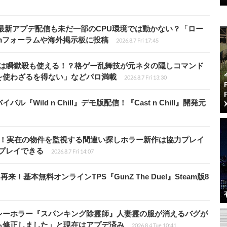
最新アプデ配信も未だ一部のCPU環境では動かない？「ロー
amフォーラムや海外掲示板に投稿
2026.8.7 Fri 17:45
プールは瞬獄殺も使える！？格ゲー乱舞技が元ネタの隠しコマンド
を使わざるを得ない」などパロ満載
2026.8.7 Fri 13:30
Wild n Chill』デモ版配信！『Cast n Chill』開発元
始！実在の物件を監視する間違い探しホラー新作は協力プレイ
プレイできる
2026.8.7 Fri 14:07
基本無料オンラインTPS『GunZ The Duel』Steam版8
シーホラー『スパンキング除霊師』人妻霊の服が消えるバグが
ら修正しました」と現在はアプデ済み
2026.8.4 Tue 10:41