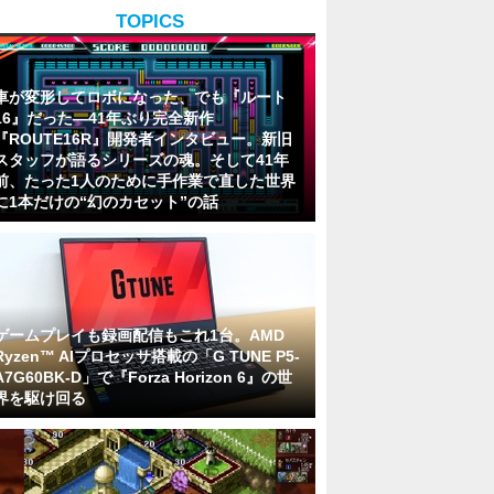
TOPICS
車が変形してロボになった、でも『ルート
16』だった―41年ぶり完全新作
『ROUTE16R』開発者インタビュー。新旧
スタッフが語るシリーズの魂。そして41年
前、たった1人のために手作業で直した世界
に1本だけの“幻のカセット”の話
ゲームプレイも録画配信もこれ1台。AMD
Ryzen™ AIプロセッサ搭載の「G TUNE P5-
A7G60BK-D」で『Forza Horizon 6』の世
界を駆け回る