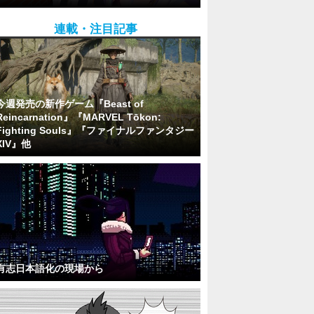
連載・注目記事
今週発売の新作ゲーム『Beast of
Reincarnation』『MARVEL Tōkon:
Fighting Souls』『ファイナルファンタジー
XIV』他
有志日本語化の現場から