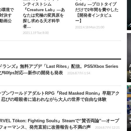
ンティストシム
Grid』―プロトタイプ
の環境で
『Creature Lab』―あ
だけで2年間を費やした
対決す
なたは究極の変異原を
【開発者インタビュ
動画公
探し求める天才科学
ー】
者…
2022.4.18 Mon 21:00
2021.1.19 Tue 8:00
ズ』無料アプデ「Last Rites」配信。PS5/Xbox Series
よび60fps対応―新作の開発も発表
2026.8.7 Fri 1:54
ワールドアダルトRPG『Red Masked Ronin』早期アク
、忍びの暗殺者に追われながら大人の世界で自由な体験
 Tōkon: Fighting Souls』Steamで“賛否両論”―オープ
パフォーマンス、発売直前に改善報告も不満の声
2026.8.7 Fri 12:21