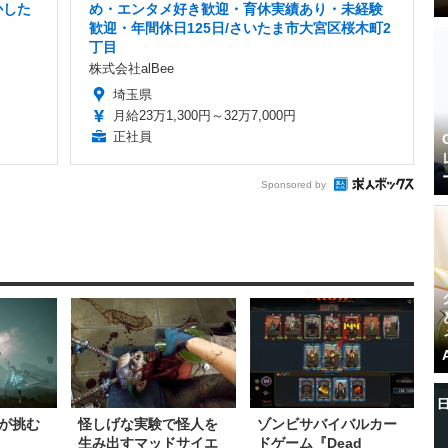
かした
め・エンタメ好き歓迎・育休実績あり・未経験
歓迎・年間休日125日/さいたま市大宮区桜木町2
丁目
株式会社alBee
埼玉県
月給23万1,300円～32万7,000円
正社員
Sponsored by
が挑む
怪しげな実験で怪人を
ゾンビサバイバルカー
生み出すマッドサイエ
ドゲーム『Dead