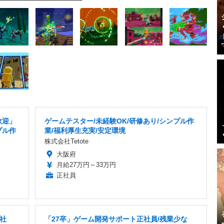
歓迎」
ゲームテスター/未経験OK/研修あり/シンプル作
プル作
業/福利厚生充実/安定環境
株式会社Tetote
大阪府
月給27万円～33万円
正社員
社
「27卒」ゲーム開発サポート正社員/残業少な