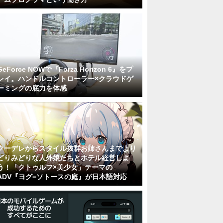
GeForce NOWで『Forza Horizon 6』をプ
レイ。ハンドルコントローラー×クラウドゲ
ーミングの底力を体感
クーデレからスタイル抜群お姉さんまでより
どりみどりな人外娘たちとホテル経営しよ
う！「クトゥルフ×美少女」テーマの
ADV『ヨグ=ソトースの庭』が日本語対応