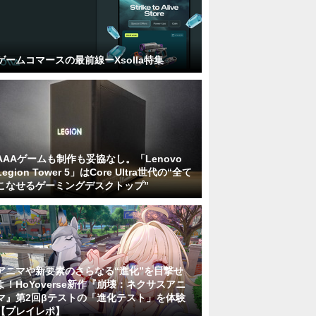
ゲームコマースの最前線ーXsolla特集
AAAゲームも制作も妥協なし。「Lenovo
Legion Tower 5」はCore Ultra世代の“全て
こなせるゲーミングデスクトップ”
アニマや新要素のさらなる“進化”を目撃せ
よ！HoYoverse新作『崩壊：ネクサスアニ
マ』第2回βテストの「進化テスト」を体験
【プレイレポ】