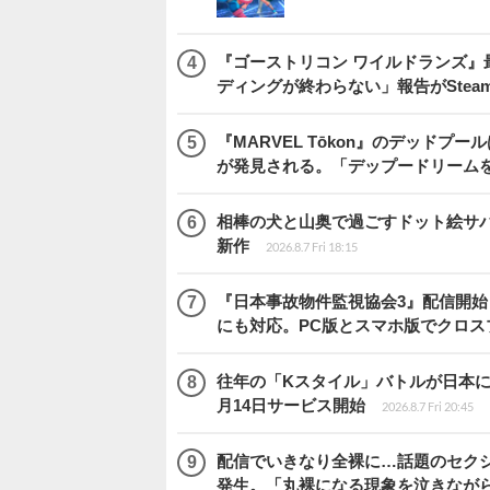
『ゴーストリコン ワイルドランズ』
ディングが終わらない」報告がSte
『MARVEL Tōkon』のデッド
が発見される。「デップードリーム
相棒の犬と山奥で過ごすドット絵サバイバル『
新作
2026.8.7 Fri 18:15
『日本事故物件監視協会3』配信開
にも対応。PC版とスマホ版でクロス
往年の「Kスタイル」バトルが日本に再来！
月14日サービス開始
2026.8.7 Fri 20:45
配信でいきなり全裸に…話題のセク
発生。「丸裸になる現象を泣きなが