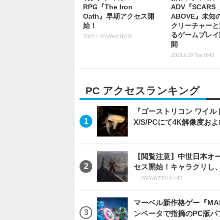
RPG『The Iron
ADV『SCARS
Oath』早期アクセス開
ABOVE』未知
始！
クリーチャーと
るゲームプレイ
2022.4.20 Wed 18:00
開
2021.6.29 Tue 0:43
PC アクセスランキング
『ゴーストリコン ワイルドラン
X/S/PCにて4K解像度お
【閲覧注意】中世日本オープン
セス開始！キャラクリし
2026.8.7 Fri 14:45
マーベル新作格ゲー『MARVEL
ンベータで指摘のPC版