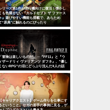
シリーズ第1作が現行機向けに復活！懐かし
くも色褪せない『カルドセプト ザ ファース
ト』遊びやすい機能も搭載で、あらため
て“原典”に触れるのにぴったり
「冒険は楽しいものだ」 ─『FF11』と『ウ
ィザードリィ ヴァリアンツ ダフネ』、"優し
くないRPG"の沼にどっぷり沈んだ4人の話
【キャリアクエスト】ゲーム作りを仕事にす
るということ。セガの若手の事例に見る，ゲ
ームプログラマという働き方