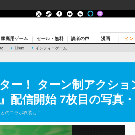
家庭用ゲーム
セール・無料
読者の声
漫画
イン
ac
Linux
インディーゲーム
スター！ ターン制アクシ
』配信開始 7枚目の写真
パ』とのコラボ衣装も！