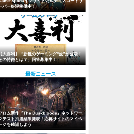
Game*Spark/インサイド公式ディスコードサ
ーバー好評稼働中！
【大喜利】『新種のゲーミング“蚊”が登場！
その特徴とは？』回答募集中！
最新ニュース
フロム新作『The Duskbloods』ネットワー
クテスト抽選結果発表！応募サイトのマイペ
ージを確認しよう