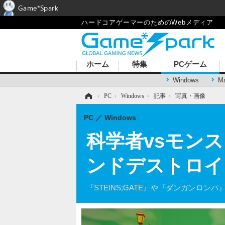
Game*Spark
ハードコアゲーマーのためのWebメディア
ホーム
特集
PCゲーム
Windows
M
ホーム
›
PC
›
Windows
›
記事
›
写真・画像
PC
Windows
科学者vsモン
ンドデストロイ
『STEINS;GATE』や『ダンガンロン