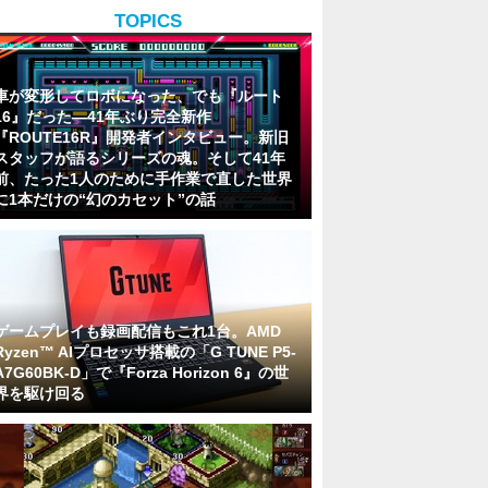
TOPICS
車が変形してロボになった、でも『ルート
16』だった―41年ぶり完全新作
『ROUTE16R』開発者インタビュー。新旧
スタッフが語るシリーズの魂。そして41年
前、たった1人のために手作業で直した世界
に1本だけの“幻のカセット”の話
ゲームプレイも録画配信もこれ1台。AMD
Ryzen™ AIプロセッサ搭載の「G TUNE P5-
A7G60BK-D」で『Forza Horizon 6』の世
界を駆け回る