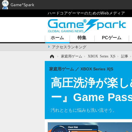
Game*Spark
ハードコアゲーマーのためのWebメディア
ホーム
特集
PCゲーム
アクセスランキング
ホーム
›
家庭用ゲーム
›
XBOX Series X|S
›
記事
家庭用ゲーム
XBOX Series X|S
高圧洗浄が楽し
ー』Game P
汚れとともに悩みも洗い流そう。