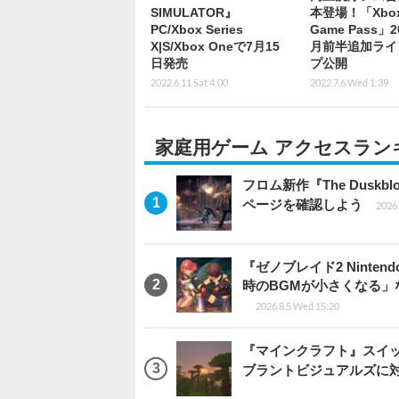
SIMULATOR』
本登場！「Xbox
PC/Xbox Series
Game Pass」2
X|S/Xbox Oneで7月15
月前半追加ライ
日発売
プ公開
2022.6.11 Sat 4:00
2022.7.6 Wed 1:39
家庭用ゲーム アクセスラン
フロム新作『The Dus
ページを確認しよう
2026.
『ゼノブレイド2 Ninten
時のBGMが小さくなる
2026.8.5 Wed 15:20
『マインクラフト』スイッ
ブラントビジュアルズに