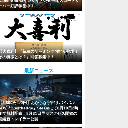
Game*Spark/インサイド公式ディスコードサ
ーバー好評稼働中！
【大喜利】『新種のゲーミング“蚊”が登場！
その特徴とは？』回答募集中！
最新ニュース
【2,800円→0円】おかしな宇宙サバイバル
ADV『Breathedge』Steamにて8月10日2時
まで無料配布―8月31日早期アクセス開始の
続編新トレイラー公開