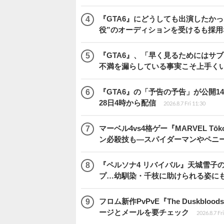
『GTA6』にどうしても出演したかっ
役”のオーディションを受けるも採用
『GTA6』、「早く見るためにはサブ
不満を漏らしている事実こそ上手く
『GTA6』の「予告の予告」が公開14
28日4時から配信
2026.8.7 Fri 11:30
マーベル4vs4格ゲー『MARVEL 
ン必殺技も―スパイダーマンやペニ
『ペルソナ4 リバイバル』天城雪子
プ…幼馴染・千枝に助けられる姿に
フロム新作PvPvE『The Duskb
ージとメールを要チェック
2026.8.7 Fr