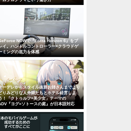
GeForce NOWで『Forza Horizon 6』をプ
レイ。ハンドルコントローラー×クラウドゲ
ーミングの底力を体感
クーデレからスタイル抜群お姉さんまでより
どりみどりな人外娘たちとホテル経営しよ
う！「クトゥルフ×美少女」テーマの
ADV『ヨグ=ソトースの庭』が日本語対応