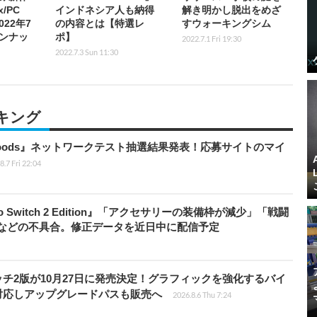
/PC
インドネシア人も納得
解き明かし脱出をめざ
022年7
の内容とは【特選レ
すウォーキングシム
ンナッ
ポ】
2022.7.1 Fri 19:30
2022.7.3 Sun 11:30
キング
kbloods』ネットワークテスト抽選結果発表！応募サイトのマイ
8.7 Fri 22:04
do Switch 2 Edition』「アクセサリーの装備枠が減少」「戦闘
」などの不具合。修正データを近日中に配信予定
チ2版が10月27日に発売決定！グラフィックを強化するバイ
対応しアップグレードパスも販売へ
2026.8.6 Thu 7:24