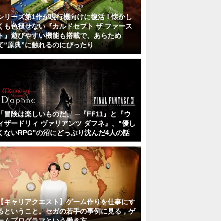
シリーズ第1作が現行機向けに復活！懐かし
くも色褪せない『カルドセプト ザ ファース
ト』遊びやすい機能も搭載で、あらため
て“原典”に触れるのにぴったり
「冒険は楽しいものだ」 ─『FF11』と『ウ
ィザードリィ ヴァリアンツ ダフネ』、"優し
くないRPG"の沼にどっぷり沈んだ4人の話
【キャリアクエスト】ゲーム作りを仕事にす
るということ。セガの若手の事例に見る，ゲ
ームプログラマという働き方