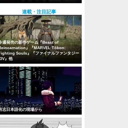
連載・注目記事
今週発売の新作ゲーム『Beast of
Reincarnation』『MARVEL Tōkon:
Fighting Souls』『ファイナルファンタジー
XIV』他
有志日本語化の現場から