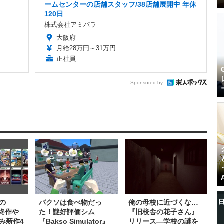
ームセンターの店舗スタッフ/38店舗展開中 年休
120日
株式会社アミパラ
大阪府
月給28万円～31万円
正社員
Sponsored by
の
バクソは食べ物だっ
俺の母校に近づくな…
s最終作や
た！謎好評価シム
『旧校舎の花子さん』
み新作4
『Bakso Simulator』
リリース―学校の謎を