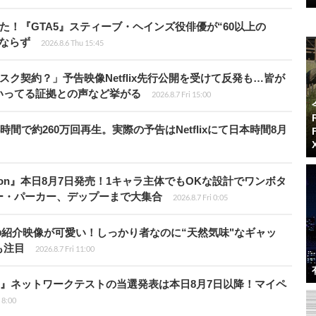
た！『GTA5』スティーブ・ヘインズ役俳優が“60以上の
ならず
2026.8.6 Thu 15:45
スク契約？」予告映像Netflix先行公開を受けて反発も…皆が
いってる証拠との声など挙がる
2026.8.7 Fri 15:00
時間で約260万回再生。実際の予告はNetflixにて日本時間8月
Tōkon』本日8月7日発売！1キャラ主体でもOKな設計でワンボタ
ー・パーカー、デップーまで大集合
2026.8.7 Fri 0:05
の紹介映像が可愛い！しっかり者なのに“天然気味"なギャッ
も注目
2026.8.7 Fri 11:00
loods』ネットワークテストの当選発表は本日8月7日以降！マイペ
i 8:00