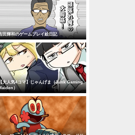
吉田輝和のゲームプレイ絵日記
【大人気4コマ】じゃんげま（Junk Gaming
Maiden）