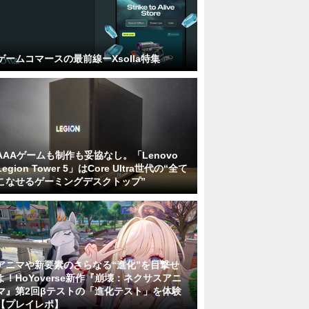
ゲームコマースの最前線ーXsolla特集
AAAゲームも制作も妥協なし。「Lenovo
Legion Tower 5」はCore Ultra世代の“全て
こなせるゲーミングデスクトップ”
アニマや新要素のさらなる“進化”を目撃せ
よ！HoYoverse新作『崩壊：ネクサスアニ
マ』第2回βテストの「進化テスト」を体験
【プレイレポ】