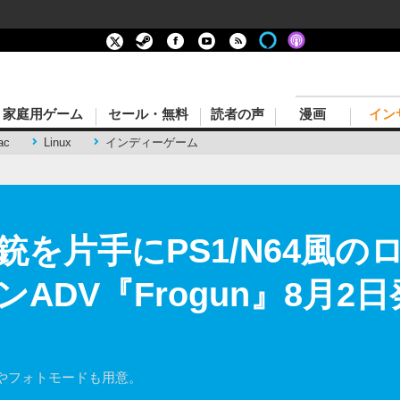
家庭用ゲーム
セール・無料
読者の声
漫画
イン
ac
Linux
インディーゲーム
を片手にPS1/N64風の
ADV『Frogun』8月2日
やフォトモードも用意。