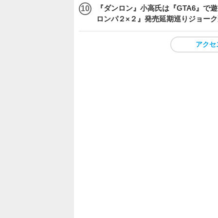
『ダンロン』小高氏は『GTA6』で
ロンパ２×２』発売延期巡りジョーク
アクセ