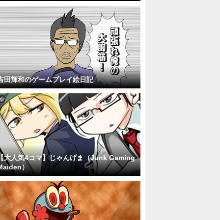
吉田輝和のゲームプレイ絵日記
【大人気4コマ】じゃんげま（Junk Gaming
Maiden）