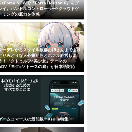
GeForce NOWで『Forza Horizon 6』をプ
レイ。ハンドルコントローラー×クラウドゲ
ーミングの底力を体感
クーデレからスタイル抜群お姉さんまでより
どりみどりな人外娘たちとホテル経営しよ
う！「クトゥルフ×美少女」テーマの
ADV『ヨグ=ソトースの庭』が日本語対応
ゲームコマースの最前線ーXsolla特集