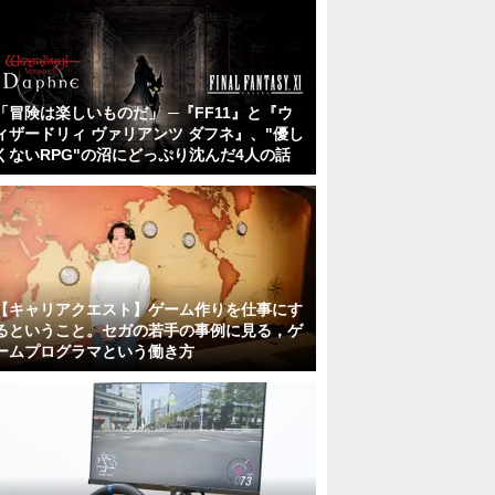
「冒険は楽しいものだ」 ─『FF11』と『ウ
ィザードリィ ヴァリアンツ ダフネ』、"優し
くないRPG"の沼にどっぷり沈んだ4人の話
【キャリアクエスト】ゲーム作りを仕事にす
るということ。セガの若手の事例に見る，ゲ
ームプログラマという働き方