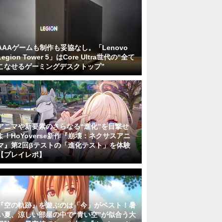
AAAゲームも制作も妥協なし。「Lenovo
Legion Tower 5」はCore Ultra世代の“全て
こなせるゲーミングデスクトップ”
アニマや新要素のさらなる“進化”を目撃せ
よ！HoYoverse新作『崩壊：ネクサスアニ
マ』第2回βテストの「進化テスト」を体験
【プレイレポ】
『空の軌跡』を遊ぶのは「今」がベスト！暑
い夏、涼しい部屋の中で“青い空”が似合う大