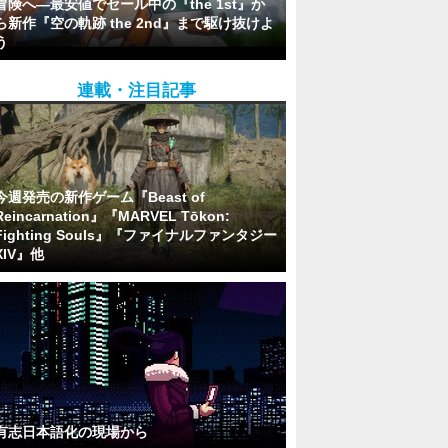
冒険へ―最安値でセール中の『the 1st』か
ら新作『空の軌跡 the 2nd』まで駆け抜けよ
う
連載・注目記事
今週発売の新作ゲーム『Beast of
Reincarnation』『MARVEL Tōkon:
Fighting Souls』『ファイナルファンタジー
XIV』他
有志日本語化の現場から