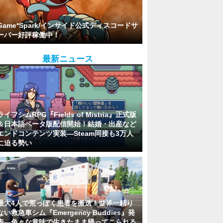
Game*Spark/インサイド公式ディスコードサ
ーバー好評稼働中！
最新ニュース
ライフシムRPG『Fields of Mistria』正式版
＆日本語ベータ版配信開始！結婚・出産など
エンドコンテンツ実装―Steam同接も3万人
に迫る勢い
最大4人で荒っぽく患者を搬送！世界一頼り
ない救急車シム『Emergency Buddies』発
表―色々な意味で生きたまま帰ってこられる