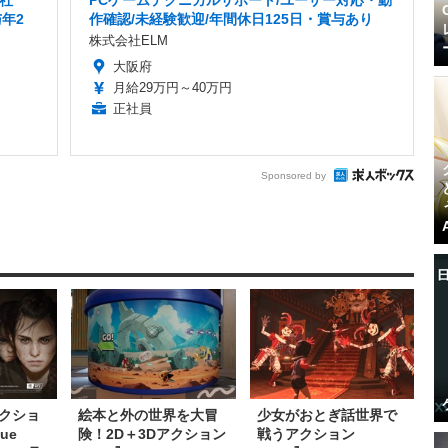
社
PCゲームテクニカルサポート/ユーザー対応・動
年2
作確認/未経験歓迎/年間休日125日・賞与あり
株式会社ELM
大阪府
月給29万円～40万円
正社員
Sponsored by
クショ
絵本と外の世界を大冒
少女がおとぎ話世界で
ue
険！2D＋3Dアクション
戦うアクション