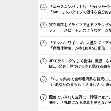
『エースコンバット8』「強化パーツ
「MISC」の3タイプで機体を自分好
実在道路をドライブできるブラウザゲー『
フォー・スピード』のようなゲーム
『モンハンワイルズ』大型DLC「ア
「序盤体験版」が本日8月5日配信
2
3Dモデリングをして物体に擬態、さ
ME』発表！見つける側も隠れる側
「G」を集めて全都道府県を群馬に
う -あなたのまちも ぐんまけん-』St
配信でいきなり全裸に…話題のセク
発生。「丸裸になる現象を泣きなが