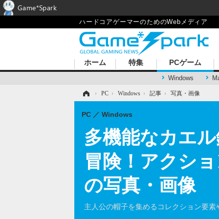
Game*Spark
ハードコアゲーマーのためのWebメディア
ホーム
特集
PCゲーム
Windows
M
ホーム
›
PC
›
Windows
›
記事
›
写真・画像
PC
Windows
多機能なカエル銃
冒険！アクション
の写真・画像
主人公の帽子を集めるコレクション要素