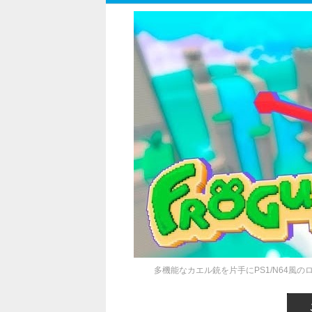
多機能なカエル銃を片手にPS1/N64風の