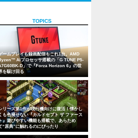
TOPICS
ゲームプレイも録画配信もこれ1台。AMD
Ryzen™ AIプロセッサ搭載の「G TUNE P5-
A7G60BK-D」で『Forza Horizon 6』の世
界を駆け回る
シリーズ第1作が現行機向けに復活！懐かし
くも色褪せない『カルドセプト ザ ファース
ト』遊びやすい機能も搭載で、あらため
て“原典”に触れるのにぴったり