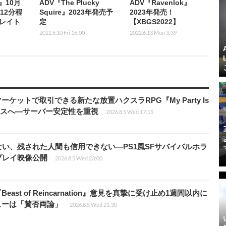
m』10月
ADV『The Plucky
ADV『Ravenlok』
12分程
Squire』2023年発売予
2023年発売！
レイト
定
【XBGS2022】
2022.6.10 Fri 16:00
2022.6.13 Mon 3:39
ーケットで取引できる新たな放置ハクスラRPG『My Party Is
リリースへ―サーバー安定性を重視
2026.8.5 Wed 17:15
い、残された人間も信用できない―PS1風SFサバイバルホラ
ムプレイ映像公開
2026.8.5 Wed 23:00
ast of Reincarnation』意見を真摯に受け止め1週間以内に
ビューは「賛否両論」
2026.8.5 Wed 21:30