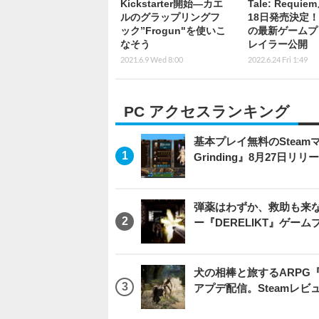
Kickstarter開始―カエ
Tale: Requie
ルのグラップリングフ
18日発売決定！
ック”Frogun"を使いこ
の最新ゲームプ
なそう
レイラー公開
2021.6.9 Wed 8:00
2022.6.24 Fri 1:49
PC アクセスランキング
基本プレイ無料のSteamマ
Grinding』8月27日
弾薬はわずか、救助も来な
ー『DERELIKT』ゲー
犬の相棒と旅するARPG『Be
アプデ配信。Steamレ