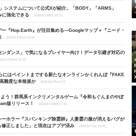
」システムについて公式Xが紹介。「BODY」「ARMS」
みに強化できる
2026.8.5 Wed 20:15
Hop.Earth』が注目集める―Googleマップ＋『ニード・
性
2026.8.5 Wed 13:50
センダンス」で気になるプレイヤー向け！データ引継ぎ対応の
026.8.5 Wed 12:30
らにはペイントまでする新たなオンラインかくれんぼ『FAKE
も高難度な本格派か
2026.8.6 Thu 0:15
しよう！群馬系インクリメンタルゲーム『令和もぐんまのやぼ
eam版リリース！
2026.8.5 Wed 17:45
シーホラー『スパンキング除霊師』人妻霊の服が消えるバグが
ら修正しました」と現在はアプデ済み
2026.8.4 Tue 10:41