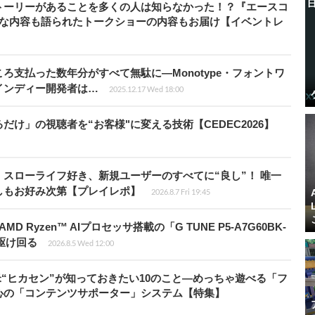
トーリーがあることを多くの人は知らなかった！？『エースコ
的な内容も語られたトークショーの内容もお届け【イベントレ
ろ支払った数年分がすべて無駄に―Monotype・フォントワ
インディー開発者は…
2025.12.17 Wed 18:00
け」の視聴者を“お客様"に変える技術【CEDEC2026】
スローライフ好き、新規ユーザーのすべてに“良し”！ 唯一
しもお好み次第【プレイレポ】
2026.8.7 Fri 19:45
Ryzen™ AIプロセッサ搭載の「G TUNE P5-A7G60BK-
を駆け回る
2026.8.5 Wed 12:00
米“ヒカセン”が知っておきたい10のこと―めっちゃ遊べる「フ
心の「コンテンツサポーター」システム【特集】