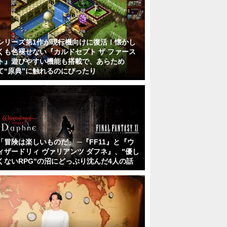
シリーズ第1作が現行機向けに復活！懐かし
くも色褪せない『カルドセプト ザ ファース
ト』遊びやすい機能も搭載で、あらため
て“原典”に触れるのにぴったり
「冒険は楽しいものだ」 ─『FF11』と『ウ
ィザードリィ ヴァリアンツ ダフネ』、"優し
くないRPG"の沼にどっぷり沈んだ4人の話