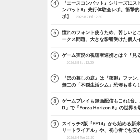
『エースコンバット』シリーズにス
ンバット8』先行体験会レポ。衝撃
ポ】
2026.8.7 Fri 12:30
憧れのフォント使うため、苦しいとこ
ークス問題、大きな影響受けた個人
ゲーム実況の視聴者連携とは？「見るだ
2026.8.8 Sat 12:30
『ほの暮しの庭』は『夜廻』ファン、
無二の「不穏生活シム」恐怖も暮ら
ゲームプレイも録画配信もこれ1台。AMD 
D」で『Forza Horizon 6』の世界
スイッチ2版『FF14』から始める新
リートライアル」や、初心者でも安
2026.8.4 Tue 22:20