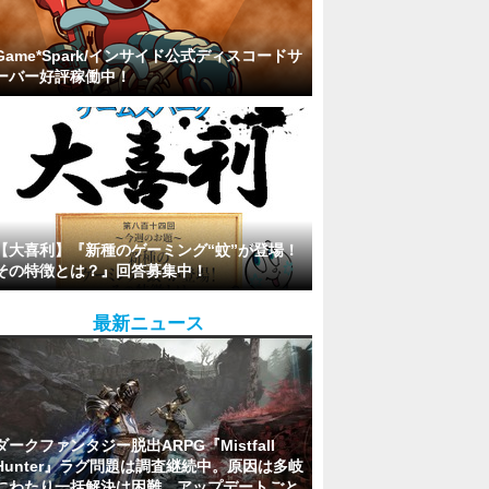
Game*Spark/インサイド公式ディスコードサ
ーバー好評稼働中！
【大喜利】『新種のゲーミング“蚊”が登場！
その特徴とは？』回答募集中！
最新ニュース
ダークファンタジー脱出ARPG『Mistfall
Hunter』ラグ問題は調査継続中。原因は多岐
にわたり一括解決は困難、アップデートごと