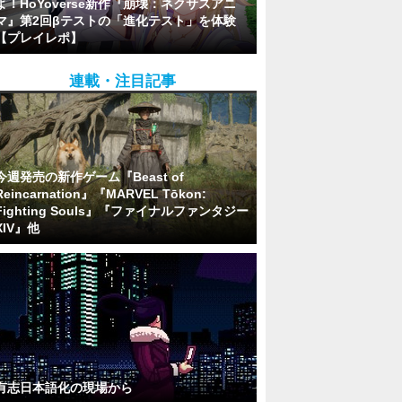
よ！HoYoverse新作『崩壊：ネクサスアニ
マ』第2回βテストの「進化テスト」を体験
【プレイレポ】
連載・注目記事
今週発売の新作ゲーム『Beast of
Reincarnation』『MARVEL Tōkon:
Fighting Souls』『ファイナルファンタジー
XIV』他
有志日本語化の現場から