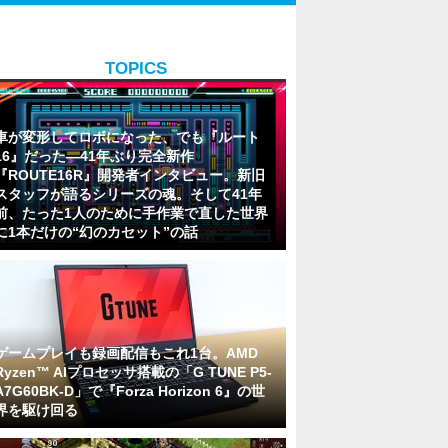
TOPICS
車が変形してロボになった、でも『ルート
16』だった―41年ぶり完全新作
『ROUTE16R』開発者インタビュー。新旧
スタッフが語るシリーズの魂。そして41年
前、たった1人のために手作業で直した世界
に1本だけの“幻のカセット”の話
ゲームプレイも録画配信もこれ1台。AMD
Ryzen™ AIプロセッサ搭載の「G TUNE P5-
A7G60BK-D」で『Forza Horizon 6』の世
界を駆け回る