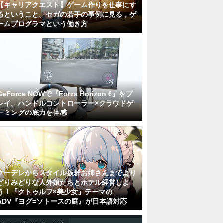
【キャリアクエスト】ゲーム作りを仕事にす
るということ。セガの若手の事例に見る，ゲ
ームプログラマという働き方
GeForce NOWで『Forza Horizon 6』をプ
レイ。ハンドルコントローラー×クラウドゲ
ーミングの底力を体感
クーデレからスタイル抜群お姉さんまでより
どりみどりな人外娘たちとホテル経営しよ
う！「クトゥルフ×美少女」テーマの
ADV『ヨグ=ソトースの庭』が日本語対応