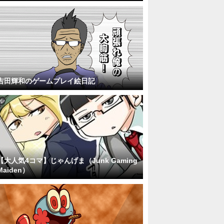
吉田輝和のゲームプレイ絵日記
【大人気4コマ】じゃんげま（Junk Gaming
Maiden）