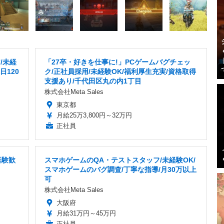
/未経
「27卒・好きを仕事に!」PCゲームバグチェッ
日120
ク/正社員採用/未経験OK/福利厚生充実/資格取得
支援あり/千代田区丸の内1丁目
株式会社Meta Sales
東京都
月給25万3,800円～32万円
正社員
経験歓
スマホゲームのQA・テストスタッフ/未経験OK/
スマホゲームのバグ調査/丁寧な指導/月30万以上
可
株式会社Meta Sales
大阪府
月給31万円～45万円
正社員