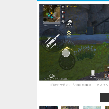
1日後にサ終する『Apex Mobile』…さ