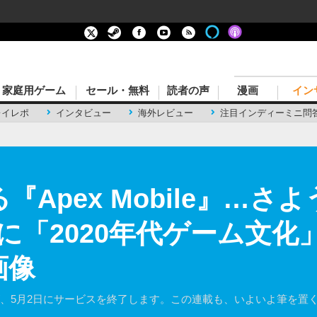
家庭用ゲーム
セール・無料
読者の声
漫画
イン
レイレポ
インタビュー
海外レビュー
注目インディーミニ問
『Apex Mobile』…
に「2020年代ゲーム文化
画像
エペモバ）』が、5月2日にサービスを終了します。この連載も、いよいよ筆