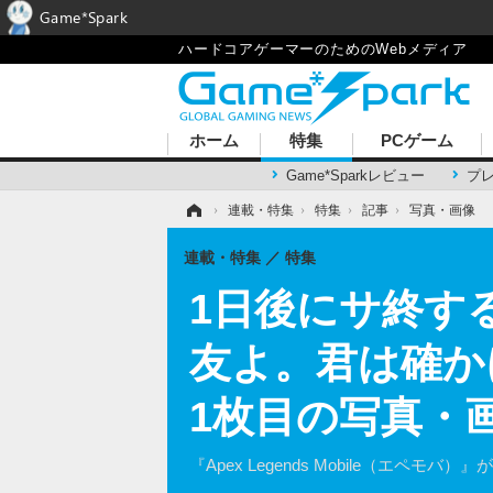
Game*Spark
ハードコアゲーマーのためのWebメディア
ホーム
特集
PCゲーム
Game*Sparkレビュー
プ
ホーム
›
連載・特集
›
特集
›
記事
›
写真・画像
連載・特集
特集
1日後にサ終する
友よ。君は確か
1枚目の写真・
『Apex Legends Mobile（