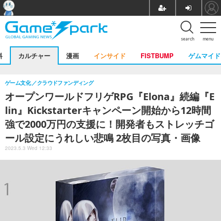
search
menu
料
カルチャー
漫画
インサイド
FISTBUMP
ゲムマイド
ゲーム文化
クラウドファンディング
オープンワールドフリゲRPG『Elona』続編『E
lin』Kickstarterキャンペーン開始から12時間
強で2000万円の支援に！開発者もストレッチゴ
ール設定にうれしい悲鳴 2枚目の写真・画像
2023.5.3 Wed 12:33