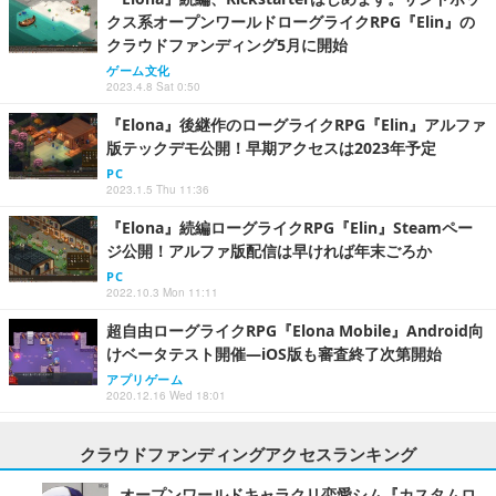
クス系オープンワールドローグライクRPG『Elin』の
クラウドファンディング5月に開始
ゲーム文化
2023.4.8 Sat 0:50
『Elona』後継作のローグライクRPG『Elin』アルファ
版テックデモ公開！早期アクセスは2023年予定
PC
2023.1.5 Thu 11:36
『Elona』続編ローグライクRPG『Elin』Steamペー
ジ公開！アルファ版配信は早ければ年末ごろか
PC
2022.10.3 Mon 11:11
超自由ローグライクRPG『Elona Mobile』Android向
けベータテスト開催―iOS版も審査終了次第開始
アプリゲーム
2020.12.16 Wed 18:01
クラウドファンディングアクセスランキング
オープンワールドキャラクリ恋愛シム『カスタムロ