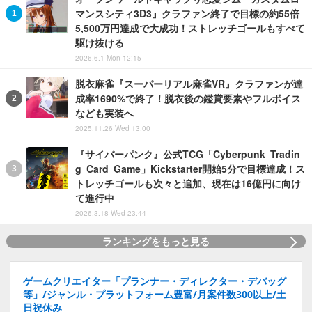
マンスシティ3D3』クラファン終了で目標の約55倍
5,500万円達成で大成功！ストレッチゴールもすべて
駆け抜ける
2026.6.1 Mon 12:15
脱衣麻雀『スーパーリアル麻雀VR』クラファンが達
成率1690%で終了！脱衣後の鑑賞要素やフルボイス
なども実装へ
2025.11.26 Wed 13:00
『サイバーパンク』公式TCG「Cyberpunk Tradin
g Card Game」Kickstarter開始5分で目標達成！ス
トレッチゴールも次々と追加、現在は16億円に向け
て進行中
2026.3.18 Wed 23:44
ランキングをもっと見る
ゲームクリエイター「プランナー・ディレクター・デバッグ
等」/ジャンル・プラットフォーム豊富/月案件数300以上/土
日祝休み