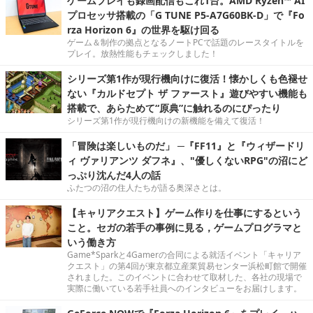
ゲームプレイも録画配信もこれ1台。AMD Ryzen™ AI
プロセッサ搭載の「G TUNE P5-A7G60BK-D」で『Fo
rza Horizon 6』の世界を駆け回る
ゲーム＆制作の拠点となるノートPCで話題のレースタイトルを
プレイ。放熱性能もチェックしました！
シリーズ第1作が現行機向けに復活！懐かしくも色褪せ
ない『カルドセプト ザ ファースト』遊びやすい機能も
搭載で、あらためて“原典”に触れるのにぴったり
シリーズ第1作が現行機向けの新機能を備えて復活！
「冒険は楽しいものだ」 ─『FF11』と『ウィザードリ
ィ ヴァリアンツ ダフネ』、"優しくないRPG"の沼にど
っぷり沈んだ4人の話
ふたつの沼の住人たちが語る奥深さとは。
【キャリアクエスト】ゲーム作りを仕事にするという
こと。セガの若手の事例に見る，ゲームプログラマと
いう働き方
Game*Sparkと4Gamerの合同による就活イベント「キャリア
クエスト」の第4回が東京都立産業貿易センター浜松町館で開催
されました。このイベントに合わせて取材した、各社の現場で
実際に働いている若手社員へのインタビューをお届けします。