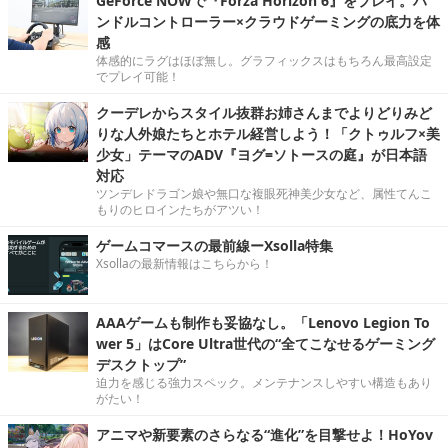
GeForce NOWで『Forza Horizon 6』をプレイ。ハ
ンドルコントローラー×クラウドゲーミングの底力を体
感
体感的にラグはほぼ無し。グラフィックスはもちろん最高設定
でプレイ可能！
クーデレからスタイル抜群お姉さんまでよりどりみど
りな人外娘たちとホテル経営しよう！「クトゥルフ×美
少女」テーマのADV『ヨグ=ソトースの庭』が日本語
対応
ツンデレドラゴン娘や無口な複眼死神美少女など、属性てんこ
もりのヒロインたちがアツい！
ゲームコマースの最前線ーXsolla特集
Xsollaの最新情報はこちらから！
AAAゲームも制作も妥協なし。「Lenovo Legion To
wer 5」はCore Ultra世代の“全てこなせるゲーミング
デスクトップ”
迫力を感じる強力スペック。メンテナンスしやすい構造もあり
がたい！
アニマや新要素のさらなる“進化”を目撃せよ！HoYov