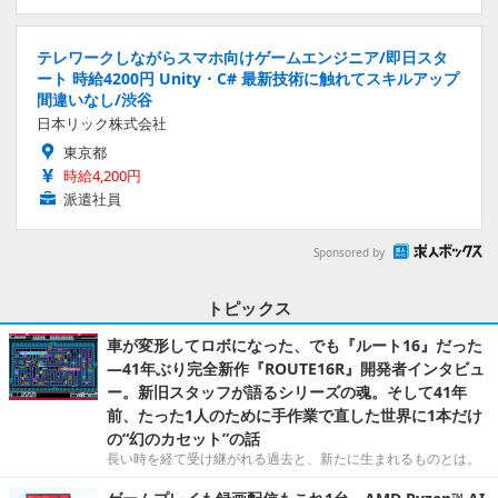
テレワークしながらスマホ向けゲームエンジニア/即日スタ
ート 時給4200円 Unity・C# 最新技術に触れてスキルアップ
間違いなし/渋谷
日本リック株式会社
東京都
時給4,200円
派遣社員
Sponsored by
トピックス
車が変形してロボになった、でも『ルート16』だった
―41年ぶり完全新作『ROUTE16R』開発者インタビュ
ー。新旧スタッフが語るシリーズの魂。そして41年
前、たった1人のために手作業で直した世界に1本だけ
の“幻のカセット”の話
長い時を経て受け継がれる過去と、新たに生まれるものとは。