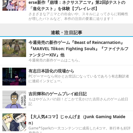
erse新作『崩壊：ネクサスアニマ』第2回βテストの
「進化テスト」を体験【プレイレポ】
さまざまなアニマとの出会いや、スキルによってさらに戦略性
が増したバトルなど、本作の注目の要素に迫ります！
連載・注目記事
今週発売の新作ゲーム『Beast of Reincarnation』
『MARVEL Tōkon: Fighting Souls』『ファイナルフ
ァンタジーXIV』他
今週発売の新作ゲームはこちら。
有志日本語化の現場から
PCゲーマーなら何かとお世話になっているであろう有志翻訳者
に連続インタビュー。
吉田輝和のゲームプレイ絵日記
もはやゲムスパの顔！どこかで見かけた吉田さんのゲーム絵日
記
【大人気4コマ】じゃんげま（Junk Gaming Maide
n）
Game*Sparkの一大コンテンツに成長した4コマ。単行本も好評
発売中！