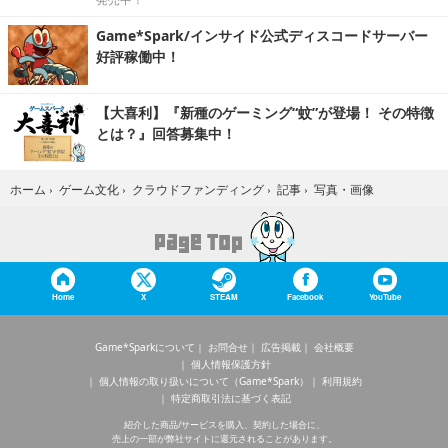
Game*Spark/インサイド公式ディスコードサーバー
好評稼働中！
【大喜利】『新種のゲーミング“蚊”が登場！ その特徴
とは？』回答募集中！
写真・画像
ホーム
›
ゲーム文化
›
クラウドファンディング
›
記事
›
Home
X
STEAM
Facebook
YouTube
Game*Sparkについて
お問合せ
広告掲載
会社概要
個人情報保護方針
個人情報の取り扱いについて（Game*Spark）
利用規約
特定商取引法に基づく表記
紹介した商品/サービスを購入、契約した場合に、
売上の一部が弊社サイトに還元されることがあります。