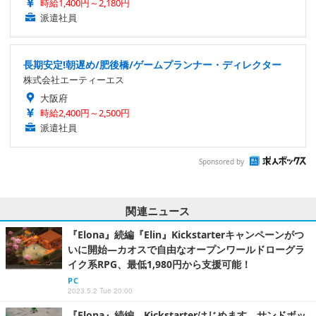
時給1,400円～2,180円
派遣社員
長期安定!朝遅め/肥後橋/ゲームプランナー・ディレクター
株式会社エーティーエス
大阪府
時給2,400円～2,500円
派遣社員
Sponsored by
関連ニュース
『Elona』続編『Elin』Kickstarterキャンペーンがつ
いに開始―カオスで自由なオープンワールドローグラ
イク系RPG、最低1,980円から支援可能！
PC
2023.5.2 Tue 20:00
『Elona』続編、Kickstarterはじめます。サンドボッ