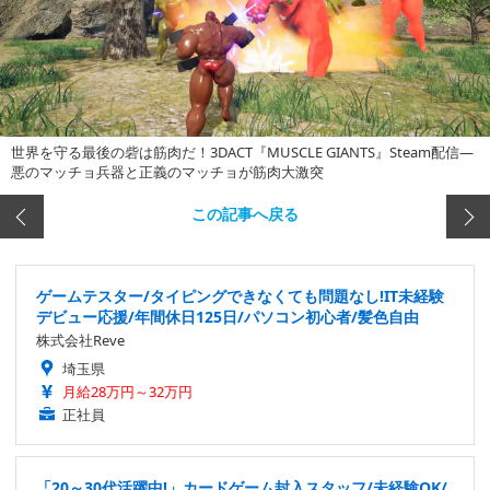
世界を守る最後の砦は筋肉だ！3DACT『MUSCLE GIANTS』Steam配信―
悪のマッチョ兵器と正義のマッチョが筋肉大激突
この記事へ戻る
ゲームテスター/タイピングできなくても問題なし!IT未経験
デビュー応援/年間休日125日/パソコン初心者/髪色自由
株式会社Reve
埼玉県
月給28万円～32万円
正社員
「20～30代活躍中!」カードゲーム封入スタッフ/未経験OK/