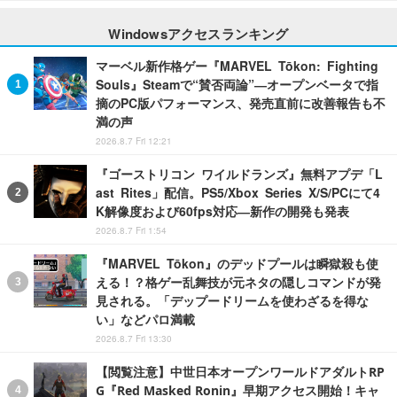
Windowsアクセスランキング
マーベル新作格ゲー『MARVEL Tōkon: Fighting
Souls』Steamで“賛否両論”―オープンベータで指
摘のPC版パフォーマンス、発売直前に改善報告も不
満の声
2026.8.7 Fri 12:21
『ゴーストリコン ワイルドランズ』無料アプデ「L
ast Rites」配信。PS5/Xbox Series X/S/PCにて4
K解像度および60fps対応―新作の開発も発表
2026.8.7 Fri 1:54
『MARVEL Tōkon』のデッドプールは瞬獄殺も使
える！？格ゲー乱舞技が元ネタの隠しコマンドが発
見される。「デップードリームを使わざるを得な
い」などパロ満載
2026.8.7 Fri 13:30
【閲覧注意】中世日本オープンワールドアダルトRP
G『Red Masked Ronin』早期アクセス開始！キャ