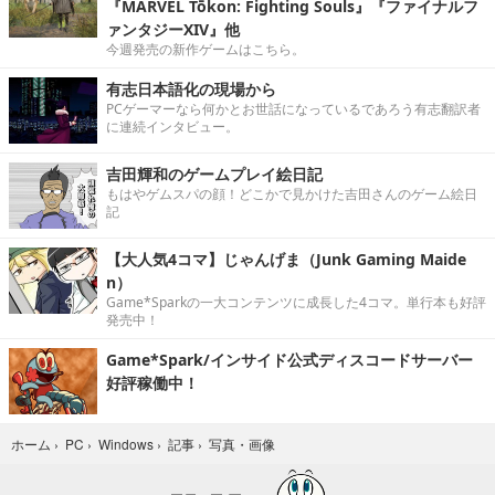
『MARVEL Tōkon: Fighting Souls』『ファイナルフ
ァンタジーXIV』他
今週発売の新作ゲームはこちら。
有志日本語化の現場から
PCゲーマーなら何かとお世話になっているであろう有志翻訳者
に連続インタビュー。
吉田輝和のゲームプレイ絵日記
もはやゲムスパの顔！どこかで見かけた吉田さんのゲーム絵日
記
【大人気4コマ】じゃんげま（Junk Gaming Maide
n）
Game*Sparkの一大コンテンツに成長した4コマ。単行本も好評
発売中！
Game*Spark/インサイド公式ディスコードサーバー
好評稼働中！
写真・画像
ホーム
›
PC
›
Windows
›
記事
›