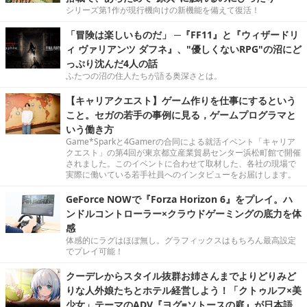
シリーズ第1作が現行機向けの新機能を備えて復活！
「冒険は楽しいものだ」 ─『FF11』と『ウィザードリ
ィ ヴァリアンツ ダフネ』、"優しくないRPG"の沼にど
っぷり沈んだ4人の話
ふたつの沼の住人たちが語る奥深さとは。
【キャリアクエスト】ゲーム作りを仕事にするという
こと。セガの若手の事例に見る，ゲームプログラマと
いう働き方
Game*Sparkと4Gamerの合同による就活イベント「キャリア
クエスト」の第4回が東京都立産業貿易センター浜松町館で開催
されました。このイベントに合わせて取材した、各社の現場で
実際に働いている若手社員へのインタビューをお届けします。
GeForce NOWで『Forza Horizon 6』をプレイ。ハ
ンドルコントローラー×クラウドゲーミングの底力を体
感
体感的にラグはほぼ無し。グラフィックスはもちろん最高設定
でプレイ可能！
クーデレからスタイル抜群お姉さんまでよりどりみど
りな人外娘たちとホテル経営しよう！「クトゥルフ×美
少女」テーマのADV『ヨグ=ソトースの庭』が日本語