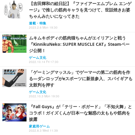
【吉田輝和の絵日記】『ファイアーエムブレム エンゲ
ージ』で推しの筋肉キャラを見つけて、世話焼きお婆
ちゃんみたいになってきた
連載・特集
2023.2.6 Mon 19:30
ムキムキボディの筋肉猫ちゃんがエイリアンと戦う
『KinnikuNeko: SUPER MUSCLE CAT』Steamペー
ジ公開！
ゲーム文化
2022.10.14 Fri 17:30
「ゲーミングマッスル」でゲーマーの第二の筋肉を作
る―ダンロップがeスポーツに新規参入、スパイギアも
太鼓判を押す
ゲーム文化
2022.10.3 Mon 19:00
『Fall Guys』が「テリー・ボガード」「不知火舞」と
コラボ！ガイズくんが日本一な魅惑の太ももや筋肉を
披露
家庭用ゲーム
2022.8.3 Wed 11:39