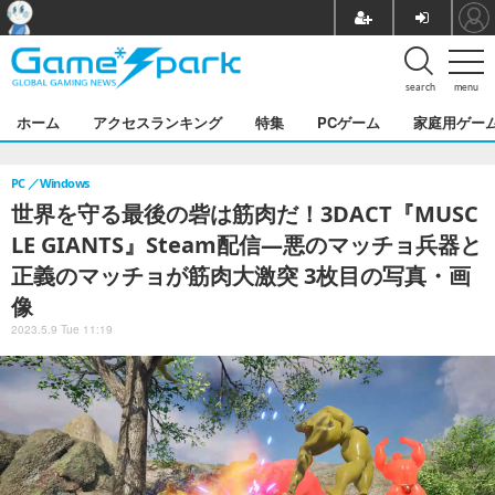
search
menu
ホーム
アクセスランキング
特集
PCゲーム
家庭用ゲー
PC
Windows
世界を守る最後の砦は筋肉だ！3DACT『MUSC
LE GIANTS』Steam配信―悪のマッチョ兵器と
正義のマッチョが筋肉大激突 3枚目の写真・画
像
2023.5.9 Tue 11:19