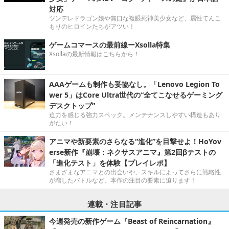
対応
ツンデレドラゴン娘や無口な複眼死神美少女など、属性てんこ
もりのヒロインたちがアツい！
ゲームコマースの最前線ーXsolla特集
Xsollaの最新情報はこちらから！
AAAゲームも制作も妥協なし。「Lenovo Legion To
wer 5」はCore Ultra世代の“全てこなせるゲーミング
デスクトップ”
迫力を感じる強力スペック。メンテナンスしやすい構造もあり
がたい！
アニマや新要素のさらなる“進化”を目撃せよ！HoYov
erse新作『崩壊：ネクサスアニマ』第2回βテストの
「進化テスト」を体験【プレイレポ】
さまざまなアニマとの出会いや、スキルによってさらに戦略性
が増したバトルなど、本作の注目の要素に迫ります！
連載・注目記事
今週発売の新作ゲーム『Beast of Reincarnation』