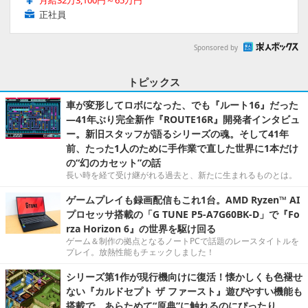
月給32万3,100円～65万円
正社員
Sponsored by
トピックス
車が変形してロボになった、でも『ルート16』だった
―41年ぶり完全新作『ROUTE16R』開発者インタビュ
ー。新旧スタッフが語るシリーズの魂。そして41年
前、たった1人のために手作業で直した世界に1本だけ
の“幻のカセット”の話
長い時を経て受け継がれる過去と、新たに生まれるものとは。
ゲームプレイも録画配信もこれ1台。AMD Ryzen™ AI
プロセッサ搭載の「G TUNE P5-A7G60BK-D」で『Fo
rza Horizon 6』の世界を駆け回る
ゲーム＆制作の拠点となるノートPCで話題のレースタイトルを
プレイ。放熱性能もチェックしました！
シリーズ第1作が現行機向けに復活！懐かしくも色褪せ
ない『カルドセプト ザ ファースト』遊びやすい機能も
搭載で、あらためて“原典”に触れるのにぴったり