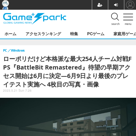
search
menu
ホーム
アクセスランキング
特集
PCゲーム
家庭用ゲー
PC
Windows
ローポリだけど本格派な最大254人チーム対戦F
PS『BattleBit Remastered』待望の早期アク
セス開始は6月に決定―6月9日より最後のプレ
イテスト実施へ 4枚目の写真・画像
2023.5.21 Sun 7:26