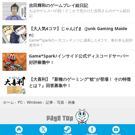
吉田輝和のゲームプレイ絵日記
もはやゲムスパの顔！どこかで見かけた吉田さんのゲーム絵日
記
【大人気4コマ】じゃんげま（Junk Gaming Maide
n）
Game*Sparkの一大コンテンツに成長した4コマ。単行本も好評
発売中！
Game*Spark/インサイド公式ディスコードサーバー
好評稼働中！
【大喜利】『新種のゲーミング“蚊”が登場！ その特徴
とは？』回答募集中！
写真・画像
ホーム
›
PC
›
Windows
›
記事
›
Home
X
STEAM
Facebook
YouTube