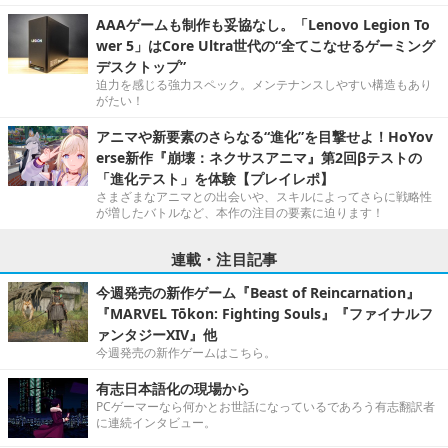
AAAゲームも制作も妥協なし。「Lenovo Legion To
wer 5」はCore Ultra世代の“全てこなせるゲーミング
デスクトップ”
迫力を感じる強力スペック。メンテナンスしやすい構造もあり
がたい！
アニマや新要素のさらなる“進化”を目撃せよ！HoYov
erse新作『崩壊：ネクサスアニマ』第2回βテストの
「進化テスト」を体験【プレイレポ】
さまざまなアニマとの出会いや、スキルによってさらに戦略性
が増したバトルなど、本作の注目の要素に迫ります！
連載・注目記事
今週発売の新作ゲーム『Beast of Reincarnation』
『MARVEL Tōkon: Fighting Souls』『ファイナルフ
ァンタジーXIV』他
今週発売の新作ゲームはこちら。
有志日本語化の現場から
PCゲーマーなら何かとお世話になっているであろう有志翻訳者
に連続インタビュー。