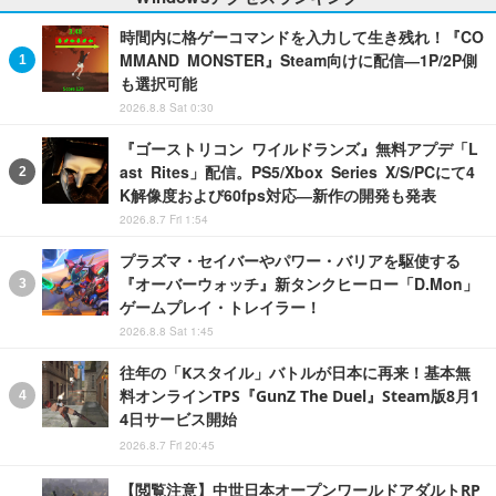
時間内に格ゲーコマンドを入力して生き残れ！『CO
MMAND MONSTER』Steam向けに配信―1P/2P側
も選択可能
2026.8.8 Sat 0:30
『ゴーストリコン ワイルドランズ』無料アプデ「L
ast Rites」配信。PS5/Xbox Series X/S/PCにて4
K解像度および60fps対応―新作の開発も発表
2026.8.7 Fri 1:54
プラズマ・セイバーやパワー・バリアを駆使する
『オーバーウォッチ』新タンクヒーロー「D.Mon」
ゲームプレイ・トレイラー！
2026.8.8 Sat 1:45
往年の「Kスタイル」バトルが日本に再来！基本無
料オンラインTPS『GunZ The Duel』Steam版8月1
4日サービス開始
2026.8.7 Fri 20:45
【閲覧注意】中世日本オープンワールドアダルトRP