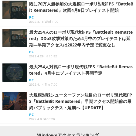
既に70万人超参加の大規模ローポリ対戦FPS『BattleB
it Remastered』次回4月9日プレイテスト開始
PC
2022.3.16 Wed 1:00
最大254人のローポリ現代戦FPS『BattleBit Remaste
red』DDoS攻撃対策のため4月中のプレイテストは延
期―早期アクセスは2022年内予定で変更なし
PC
2022.4.29 Fri 10:32
最大254人対戦ローポリ現代戦FPS『BattleBit Remas
tered』4月中にプレイテスト再開予定
PC
2022.4.14 Thu 7:00
大規模対戦シューターファン注目のローポリ現代戦FP
S『BattleBit Remastered』早期アクセス開始前の最
終パブリックテスト延期へ【UPDATE】
PC
2022.4.9 Sat 0:26
Windowsアクセスランキング