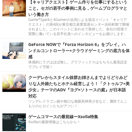
【キャリアクエスト】ゲーム作りを仕事にするという
こと。セガの若手の事例に見る，ゲームプログラマと
いう働き方
Game*Sparkと4Gamerの合同による就活イベント「キャリア
クエスト」の第4回が東京都立産業貿易センター浜松町館で開催
されました。このイベントに合わせて取材した、各社の現場で
実際に働いている若手社員へのインタビューをお届けします。
GeForce NOWで『Forza Horizon 6』をプレイ。ハ
ンドルコントローラー×クラウドゲーミングの底力を体
感
体感的にラグはほぼ無し。グラフィックスはもちろん最高設定
でプレイ可能！
クーデレからスタイル抜群お姉さんまでよりどりみど
りな人外娘たちとホテル経営しよう！「クトゥルフ×美
少女」テーマのADV『ヨグ=ソトースの庭』が日本語
対応
ツンデレドラゴン娘や無口な複眼死神美少女など、属性てんこ
もりのヒロインたちがアツい！
ゲームコマースの最前線ーXsolla特集
Xsollaの最新情報はこちらから！