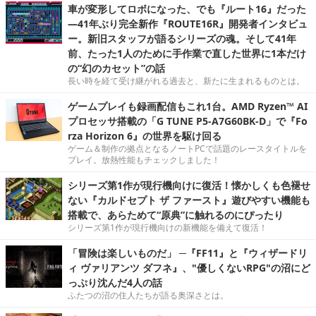
車が変形してロボになった、でも『ルート16』だった
―41年ぶり完全新作『ROUTE16R』開発者インタビュ
ー。新旧スタッフが語るシリーズの魂。そして41年
前、たった1人のために手作業で直した世界に1本だけ
の“幻のカセット”の話
長い時を経て受け継がれる過去と、新たに生まれるものとは。
ゲームプレイも録画配信もこれ1台。AMD Ryzen™ AI
プロセッサ搭載の「G TUNE P5-A7G60BK-D」で『Fo
rza Horizon 6』の世界を駆け回る
ゲーム＆制作の拠点となるノートPCで話題のレースタイトルを
プレイ。放熱性能もチェックしました！
シリーズ第1作が現行機向けに復活！懐かしくも色褪せ
ない『カルドセプト ザ ファースト』遊びやすい機能も
搭載で、あらためて“原典”に触れるのにぴったり
シリーズ第1作が現行機向けの新機能を備えて復活！
「冒険は楽しいものだ」 ─『FF11』と『ウィザードリ
ィ ヴァリアンツ ダフネ』、"優しくないRPG"の沼にど
っぷり沈んだ4人の話
ふたつの沼の住人たちが語る奥深さとは。