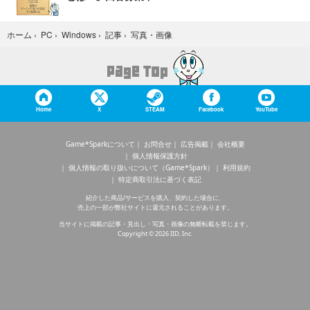
写真・画像
ホーム
›
PC
›
Windows
›
記事
›
Home
X
STEAM
Facebook
YouTube
Game*Sparkについて
お問合せ
広告掲載
会社概要
個人情報保護方針
個人情報の取り扱いについて（Game*Spark）
利用規約
特定商取引法に基づく表記
紹介した商品/サービスを購入、契約した場合に、
売上の一部が弊社サイトに還元されることがあります。
当サイトに掲載の記事・見出し・写真・画像の無断転載を禁じます。
Copyright © 2026 IID, Inc.