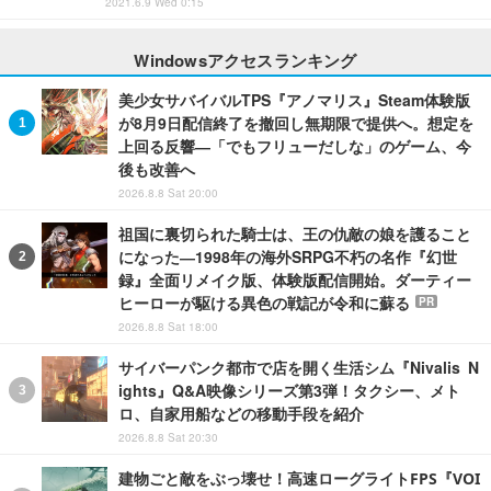
2021.6.9 Wed 0:15
Windowsアクセスランキング
美少女サバイバルTPS『アノマリス』Steam体験版
が8月9日配信終了を撤回し無期限で提供へ。想定を
上回る反響―「でもフリューだしな」のゲーム、今
後も改善へ
2026.8.8 Sat 20:00
祖国に裏切られた騎士は、王の仇敵の娘を護ること
になった―1998年の海外SRPG不朽の名作『幻世
録』全面リメイク版、体験版配信開始。ダーティー
ヒーローが駆ける異色の戦記が令和に蘇る
PR
2026.8.8 Sat 18:00
サイバーパンク都市で店を開く生活シム『Nivalis N
ights』Q&A映像シリーズ第3弾！タクシー、メト
ロ、自家用船などの移動手段を紹介
2026.8.8 Sat 20:30
建物ごと敵をぶっ壊せ！高速ローグライトFPS『VOI