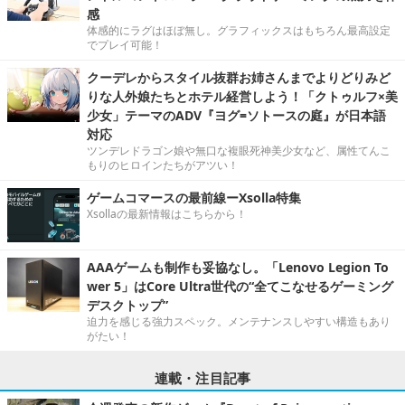
感
体感的にラグはほぼ無し。グラフィックスはもちろん最高設定
でプレイ可能！
クーデレからスタイル抜群お姉さんまでよりどりみど
りな人外娘たちとホテル経営しよう！「クトゥルフ×美
少女」テーマのADV『ヨグ=ソトースの庭』が日本語
対応
ツンデレドラゴン娘や無口な複眼死神美少女など、属性てんこ
もりのヒロインたちがアツい！
ゲームコマースの最前線ーXsolla特集
Xsollaの最新情報はこちらから！
AAAゲームも制作も妥協なし。「Lenovo Legion To
wer 5」はCore Ultra世代の“全てこなせるゲーミング
デスクトップ”
迫力を感じる強力スペック。メンテナンスしやすい構造もあり
がたい！
連載・注目記事