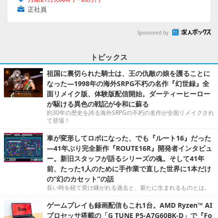
正社員
Sponsored by
トピックス
祖国に裏切られた騎士は、王の仇敵の娘を護ることに
なった―1998年の海外SRPG不朽の名作『幻世録』全
面リメイク版、体験版配信開始。ダーティーヒーロー
が駆ける異色の戦記が令和に蘇る
約30年の歴史を誇る海外SRPGの不朽の名作が全面リメイクされ
て登場！
車が変形してロボになった、でも『ルート16』だった
―41年ぶり完全新作『ROUTE16R』開発者インタビュ
ー。新旧スタッフが語るシリーズの魂。そして41年
前、たった1人のために手作業で直した世界に1本だけ
の“幻のカセット”の話
長い時を経て受け継がれる過去と、新たに生まれるものとは。
ゲームプレイも録画配信もこれ1台。AMD Ryzen™ AI
プロセッサ搭載の「G TUNE P5-A7G60BK-D」で『Fo