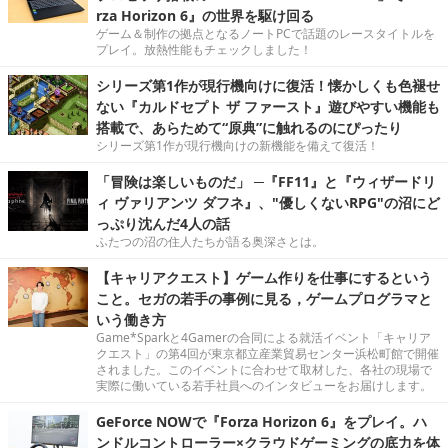
rza Horizon 6』の世界を駆け回る
ゲーム＆制作の拠点となるノートPCで話題のレースタイトルを
プレイ。放熱性能もチェックしました！
シリーズ第1作が現行機向けに復活！懐かしくも色褪せ
ない『カルドセプト ザ ファースト』遊びやすい機能も
搭載で、あらためて“原典”に触れるのにぴったり
シリーズ第1作が現行機向けの新機能を備えて復活！
「冒険は楽しいものだ」 ─『FF11』と『ウィザードリ
ィ ヴァリアンツ ダフネ』、"優しくないRPG"の沼にど
っぷり沈んだ4人の話
ふたつの沼の住人たちが語る奥深さとは。
【キャリアクエスト】ゲーム作りを仕事にするという
こと。セガの若手の事例に見る，ゲームプログラマと
いう働き方
Game*Sparkと4Gamerの合同による就活イベント「キャリア
クエスト」の第4回が東京都立産業貿易センター浜松町館で開催
されました。このイベントに合わせて取材した、各社の現場で
実際に働いている若手社員へのインタビューをお届けします。
GeForce NOWで『Forza Horizon 6』をプレイ。ハ
ンドルコントローラー×クラウドゲーミングの底力を体