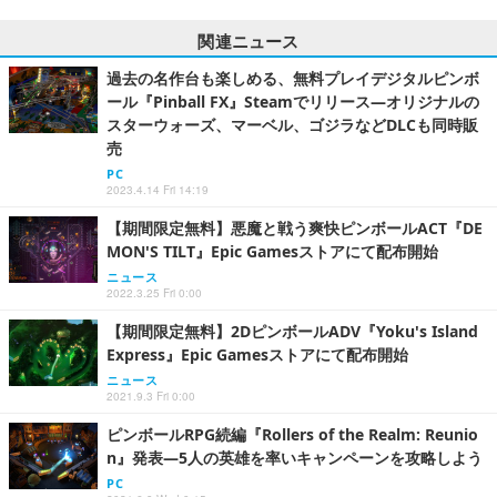
関連ニュース
過去の名作台も楽しめる、無料プレイデジタルピンボ
ール『Pinball FX』Steamでリリース―オリジナルの
スターウォーズ、マーベル、ゴジラなどDLCも同時販
売
PC
2023.4.14 Fri 14:19
【期間限定無料】悪魔と戦う爽快ピンボールACT『DE
MON'S TILT』Epic Gamesストアにて配布開始
ニュース
2022.3.25 Fri 0:00
【期間限定無料】2DピンボールADV『Yoku's Island
Express』Epic Gamesストアにて配布開始
ニュース
2021.9.3 Fri 0:00
ピンボールRPG続編『Rollers of the Realm: Reunio
n』発表―5人の英雄を率いキャンペーンを攻略しよう
PC