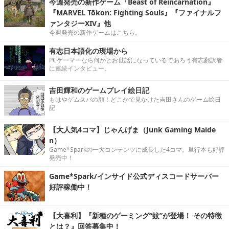
今週発売の新作ゲーム『Beast of Reincarnation』
『MARVEL Tōkon: Fighting Souls』『ファイナルフ
ァンタジーXIV』他
今週発売の新作ゲームはこちら。
有志日本語化の現場から
PCゲーマーなら何かとお世話になっているであろう有志翻訳者
に連続インタビュー。
吉田輝和のゲームプレイ絵日記
もはやゲムスパの顔！どこかで見かけた吉田さんのゲーム絵日
記
【大人気4コマ】じゃんげま（Junk Gaming Maide
n）
Game*Sparkの一大コンテンツに成長した4コマ。単行本も好評
発売中！
Game*Spark/インサイド公式ディスコードサーバー
好評稼働中！
【大喜利】『新種のゲーミング“蚊”が登場！ その特徴
とは？』回答募集中！