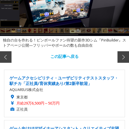
独自の台を作れる！ピンボールファン待望の新作3Dシム『PinBuilder』ス
トアページ公開―フリッパーやボールの数も自由自在
この記事へ戻る
ゲームアクセシビリティ・ユーザビリティテストスタッフ・
駅チカ「正社員/育休実績あり/第2新卒歓迎」
AQUARIUS株式会社
東京都
月給29万6,500円～50万円
正社員
ゲーム向けUIデザイナーアシスタント・クリエイティブ志望