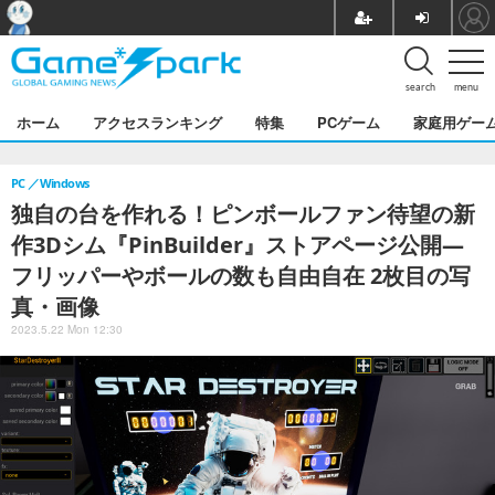
search
menu
ホーム
アクセスランキング
特集
PCゲーム
家庭用ゲー
PC
Windows
独自の台を作れる！ピンボールファン待望の新
作3Dシム『PinBuilder』ストアページ公開―
フリッパーやボールの数も自由自在 2枚目の写
真・画像
2023.5.22 Mon 12:30