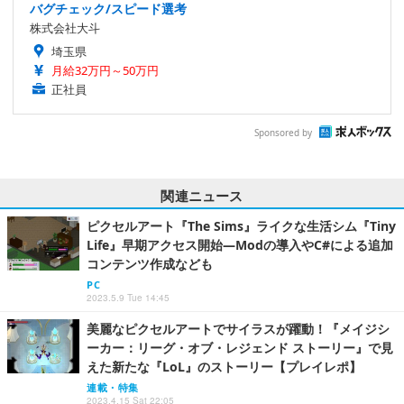
バグチェック/スピード選考
株式会社大斗
埼玉県
月給32万円～50万円
正社員
Sponsored by
関連ニュース
ピクセルアート『The Sims』ライクな生活シム『Tiny
Life』早期アクセス開始―Modの導入やC#による追加
コンテンツ作成なども
PC
2023.5.9 Tue 14:45
美麗なピクセルアートでサイラスが躍動！『メイジシ
ーカー：リーグ・オブ・レジェンド ストーリー』で見
えた新たな『LoL』のストーリー【プレイレポ】
連載・特集
2023.4.15 Sat 22:05