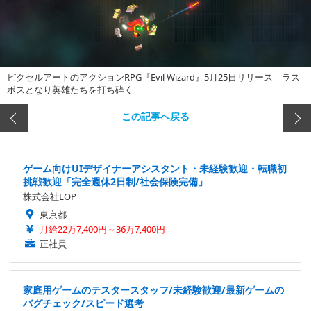
ピクセルアートのアクションRPG『Evil Wizard』5月25日リリース―ラス
ボスとなり英雄たちを打ち砕く
この記事へ戻る
ゲーム向けUIデザイナーアシスタント・未経験歓迎・転職初
挑戦歓迎「完全週休2日制/社会保険完備」
株式会社LOP
東京都
月給22万7,400円～36万7,400円
正社員
家庭用ゲームのテスタースタッフ/未経験歓迎/最新ゲームの
バグチェック/スピード選考