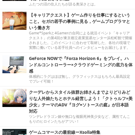
ふたつの沼の住人たちが語る奥深さとは。
【キャリアクエスト】ゲーム作りを仕事にするという
こと。セガの若手の事例に見る，ゲームプログラマと
いう働き方
Game*Sparkと4Gamerの合同による就活イベント「キャリア
クエスト」の第4回が東京都立産業貿易センター浜松町館で開催
されました。このイベントに合わせて取材した、各社の現場で
実際に働いている若手社員へのインタビューをお届けします。
GeForce NOWで『Forza Horizon 6』をプレイ。ハ
ンドルコントローラー×クラウドゲーミングの底力を体
感
体感的にラグはほぼ無し。グラフィックスはもちろん最高設定
でプレイ可能！
クーデレからスタイル抜群お姉さんまでよりどりみど
りな人外娘たちとホテル経営しよう！「クトゥルフ×美
少女」テーマのADV『ヨグ=ソトースの庭』が日本語
対応
ツンデレドラゴン娘や無口な複眼死神美少女など、属性てんこ
もりのヒロインたちがアツい！
ゲームコマースの最前線ーXsolla特集