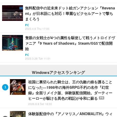
無料配信中の近未来ドット絵ガンアクション『Revena
nt』が日本語にも対応！華麗なピクセルアートで撃ち
まくろう
PC
2023.4.6 Thu 17:00
隻眼の女戦士が4つの属性を駆使して戦うメトロイドヴ
ァニア『9 Years of Shadows』Steam/EGSで配信開
始
PC
2023.3.28 Tue 11:01
Windowsアクセスランキング
祖国に裏切られた騎士は、王の仇敵の娘を護ること
になった―1998年の海外SRPG不朽の名作『幻世
録』全面リメイク版、体験版配信開始。ダーティー
ヒーローが駆ける異色の戦記が令和に蘇る
PR
2026.8.8 Sat 18:00
体験版配信中の『アノマリス／ANOMALITH』ウィ