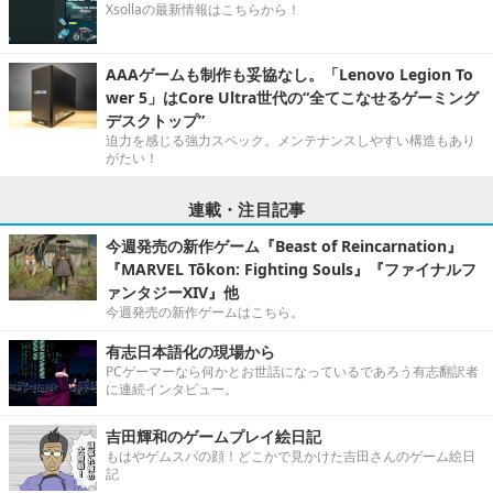
Xsollaの最新情報はこちらから！
AAAゲームも制作も妥協なし。「Lenovo Legion To
wer 5」はCore Ultra世代の“全てこなせるゲーミング
デスクトップ”
迫力を感じる強力スペック。メンテナンスしやすい構造もあり
がたい！
連載・注目記事
今週発売の新作ゲーム『Beast of Reincarnation』
『MARVEL Tōkon: Fighting Souls』『ファイナルフ
ァンタジーXIV』他
今週発売の新作ゲームはこちら。
有志日本語化の現場から
PCゲーマーなら何かとお世話になっているであろう有志翻訳者
に連続インタビュー。
吉田輝和のゲームプレイ絵日記
もはやゲムスパの顔！どこかで見かけた吉田さんのゲーム絵日
記