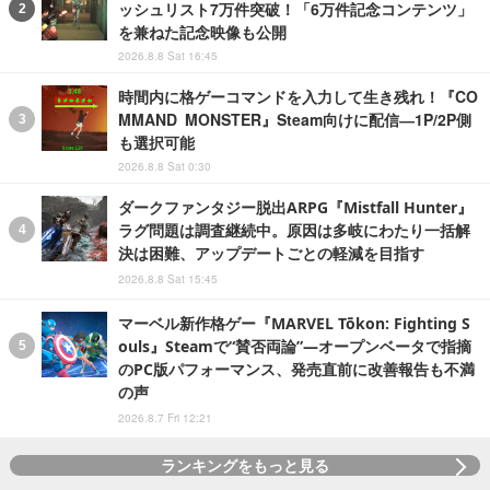
ッシュリスト7万件突破！「6万件記念コンテンツ」
を兼ねた記念映像も公開
2026.8.8 Sat 16:45
時間内に格ゲーコマンドを入力して生き残れ！『CO
MMAND MONSTER』Steam向けに配信―1P/2P側
も選択可能
2026.8.8 Sat 0:30
ダークファンタジー脱出ARPG『Mistfall Hunter』
ラグ問題は調査継続中。原因は多岐にわたり一括解
決は困難、アップデートごとの軽減を目指す
2026.8.8 Sat 15:45
マーベル新作格ゲー『MARVEL Tōkon: Fighting S
ouls』Steamで“賛否両論”―オープンベータで指摘
のPC版パフォーマンス、発売直前に改善報告も不満
の声
2026.8.7 Fri 12:21
ランキングをもっと見る