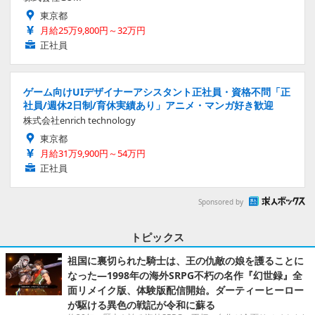
東京都
月給25万9,800円～32万円
正社員
ゲーム向けUIデザイナーアシスタント正社員・資格不問「正
社員/週休2日制/育休実績あり」アニメ・マンガ好き歓迎
株式会社enrich technology
東京都
月給31万9,900円～54万円
正社員
Sponsored by
トピックス
祖国に裏切られた騎士は、王の仇敵の娘を護ることに
なった―1998年の海外SRPG不朽の名作『幻世録』全
面リメイク版、体験版配信開始。ダーティーヒーロー
が駆ける異色の戦記が令和に蘇る