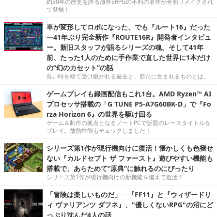
約30年の歴史を誇る海外SRPGの不朽の名作が全面リメイクされ
て登場！
車が変形してロボになった、でも『ルート16』だった
―41年ぶり完全新作『ROUTE16R』開発者インタビュ
ー。新旧スタッフが語るシリーズの魂。そして41年
前、たった1人のために手作業で直した世界に1本だけ
の“幻のカセット”の話
長い時を経て受け継がれる過去と、新たに生まれるものとは。
ゲームプレイも録画配信もこれ1台。AMD Ryzen™ AI
プロセッサ搭載の「G TUNE P5-A7G60BK-D」で『Fo
rza Horizon 6』の世界を駆け回る
ゲーム＆制作の拠点となるノートPCで話題のレースタイトルを
プレイ。放熱性能もチェックしました！
シリーズ第1作が現行機向けに復活！懐かしくも色褪せ
ない『カルドセプト ザ ファースト』遊びやすい機能も
搭載で、あらためて“原典”に触れるのにぴったり
シリーズ第1作が現行機向けの新機能を備えて復活！
「冒険は楽しいものだ」 ─『FF11』と『ウィザードリ
ィ ヴァリアンツ ダフネ』、"優しくないRPG"の沼にど
っぷり沈んだ4人の話