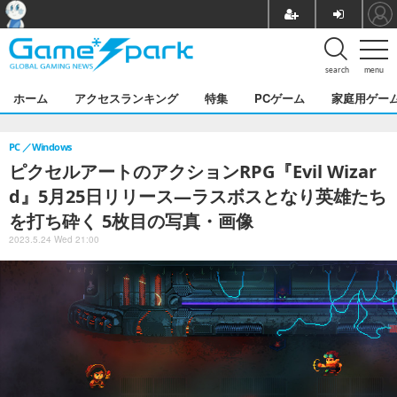
search
menu
ホーム
アクセスランキング
特集
PCゲーム
家庭用ゲー
PC
Windows
ピクセルアートのアクションRPG『Evil Wizar
d』5月25日リリース―ラスボスとなり英雄たち
を打ち砕く 5枚目の写真・画像
2023.5.24 Wed 21:00