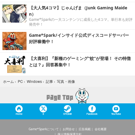
【大人気4コマ】じゃんげま（Junk Gaming Maide
n）
Game*Sparkの一大コンテンツに成長した4コマ。単行本も好評
発売中！
Game*Spark/インサイド公式ディスコードサーバー
好評稼働中！
【大喜利】『新種のゲーミング“蚊”が登場！ その特徴
とは？』回答募集中！
写真・画像
ホーム
›
PC
›
Windows
›
記事
›
Home
X
STEAM
Facebook
YouTube
Game*Sparkについて
お問合せ
広告掲載
会社概要
個人情報保護方針