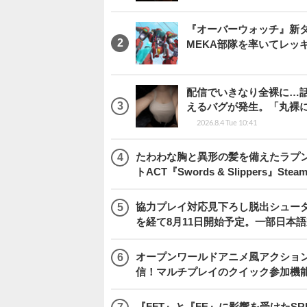
『オーバーウォッチ』新タ
MEKA部隊を率いてレッ
配信でいきなり全裸に…
えるバグが発生。「丸裸
2026.8.4 Tue 10:41
たわわな胸と異形の髪を備えたラプ
トACT『Swords & Slippers』S
協力プレイ対応見下ろし脱出シューター
を経て8月11日開始予定。一部日本
オープンワールドアニメ風アクション
信！マルチプレイのクイック参加機
『FFT』と『FE』に影響を受けたSR