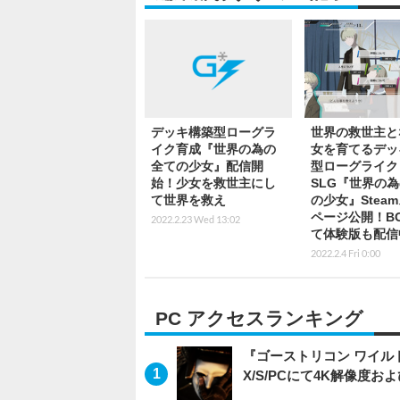
デッキ構築型ローグラ
世界の救世主と
イク育成『世界の為の
女を育てるデッ
全ての少女』配信開
型ローグライク
始！少女を救世主にし
SLG『世界の
て世界を救え
の少女』Stea
ページ公開！BO
2022.2.23 Wed 13:02
て体験版も配信
2022.2.4 Fri 0:00
PC アクセスランキング
『ゴーストリコン ワイルドラン
X/S/PCにて4K解像度お