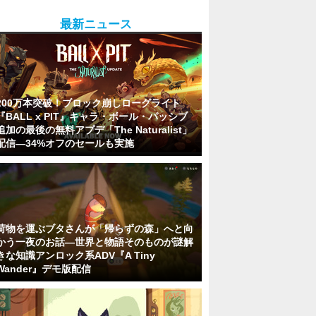
最新ニュース
200万本突破！ブロック崩しローグライト
『BALL x PIT』キャラ・ボール・パッシブ
追加の最後の無料アプデ「The Naturalist」
配信―34%オフのセールも実施
荷物を運ぶブタさんが「帰らずの森」へと向
かう一夜のお話―世界と物語そのものが謎解
きな知識アンロック系ADV『A Tiny
Wander』デモ版配信