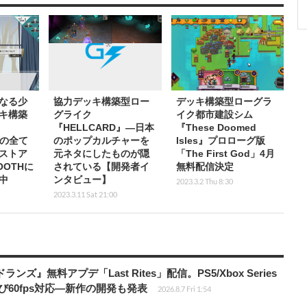
なる少
協力デッキ構築型ロー
デッキ構築型ローグラ
キ構築
グライク
イク都市建設シム
『HELLCARD』―日本
『These Doomed
為の全て
のポップカルチャーを
Isles』プロローグ版
mストア
元ネタにしたものが隠
「The First God」4月
OTHに
されている【開発者イ
無料配信決定
中
ンタビュー】
2023.3.2 Thu 8:30
2023.3.11 Sat 21:00
ズ』無料アプデ「Last Rites」配信。PS5/Xbox Series
よび60fps対応―新作の開発も発表
2026.8.7 Fri 1:54