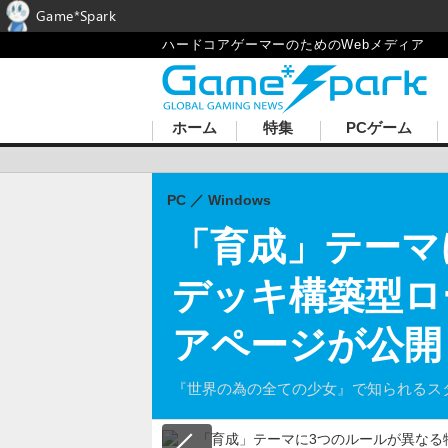
Game*Spark
ハードコアゲーマーのためのWebメディア
ホーム
特集
PCゲーム
PC
Windows
「育成」テーマ
デッキ構築型ロ
アページが公開
『世界の為の全ての少女』で知られるスタジ