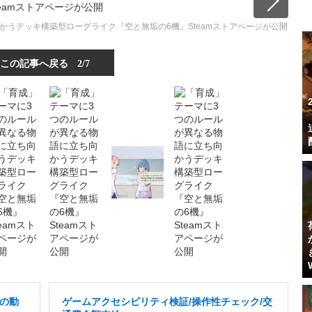
かうデッキ構築型ローグライク『空と無垢の6機』Steamストアページが公開
この記事へ戻る
2/7
の動
ゲームアクセシビリティ検証/操作性チェック/交