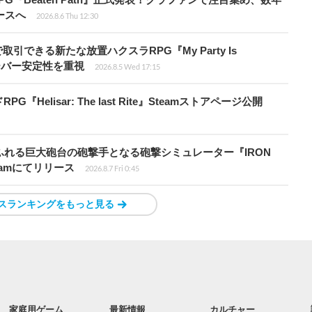
ースへ
2026.8.6 Thu 12:30
引できる新たな放置ハクスラRPG『My Party Is
サーバー安定性を重視
2026.8.5 Wed 17:15
elisar: The last Rite』Steamストアページ公開
ふれる巨大砲台の砲撃手となる砲撃シミュレーター『IRON
』Steamにてリリース
2026.8.7 Fri 0:45
スランキングをもっと見る
家庭用ゲーム
最新情報
カルチャー