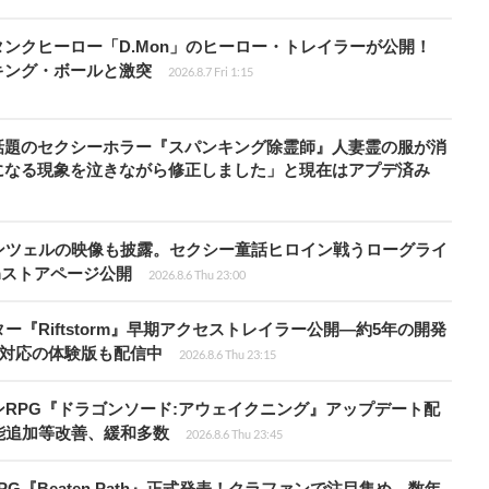
ンクヒーロー「D.Mon」のヒーロー・トレイラーが公開！
キング・ボールと激突
2026.8.7 Fri 1:15
話題のセクシーホラー『スパンキング除霊師』人妻霊の服が消
になる現象を泣きながら修正しました」と現在はアプデ済み
ンツェルの映像も披露。セクシー童話ヒロイン戦うローグライ
teamストアページ公開
2026.8.6 Thu 23:00
『Riftstorm』早期アクセストレイラー公開―約5年の開発
語対応の体験版も配信中
2026.8.6 Thu 23:15
RPG『ドラゴンソード:アウェイクニング』アップデート配
能追加等改善、緩和多数
2026.8.6 Thu 23:45
PG『Beaten Path』正式発表！クラファンで注目集め、数年