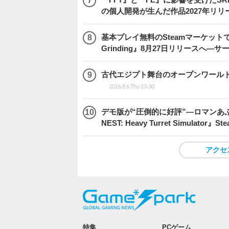
の個人開発が生んだ作品2027年リリ
基本プレイ無料のSteamマーケットで取
Grinding』8月27日リリースへ―
古代エジプト舞台のオープンワールドRPG『H
2026.8.6 Thu 23:30
デモ版が“圧倒的に好評”―ロマンあ
NEST: Heavy Turret Simulator
アクセ
特集
PCゲーム