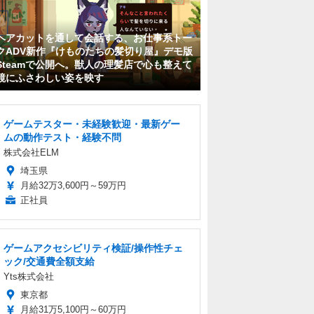
ヘアカットを通して会話する、お仕事系トー
クADV新作『けものたちの髪切り屋』デモ版
Steamで公開へ。獣人の理髪店で心も整えて
鏡にふさわしい姿を映す
ゲームテスター・未経験歓迎・最新ゲー
ムの動作テスト・経験不問
株式会社ELM
埼玉県
月給32万3,600円～59万円
正社員
ゲームアクセシビリティ検証/操作性チェ
ック/交通費全額支給
Yts株式会社
東京都
月給31万5,100円～60万円