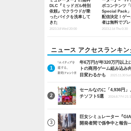
DLC『ミッドガル特別
ボコンテンツ「Mi
依頼』でクラウドが乗
Special Pac
ったバイクを洗車して
配信決定！ゲー
きた
者は無料でプレ
2023.3.8 Wed 20:00
2023.2.16 Thu 0:30
ニュース アクセスランキン
年6万円が年320万円以
トの商用ゲーム組み込み
目変わるかも
2025.11.30 Sun
セールなのに「4,936円
チソフト5選
2026.8.7 Fri 21:
巨女シミュレーター『GIAN
開発者間で係争中と報告―p