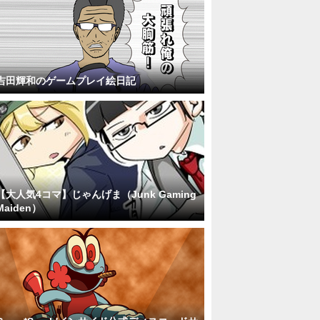
吉田輝和のゲームプレイ絵日記
【大人気4コマ】じゃんげま（Junk Gaming
Maiden）