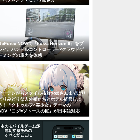
GeForce NOWで『Forza Horizon 6』をプ
レイ。ハンドルコントローラー×クラウドゲ
ーミングの底力を体感
クーデレからスタイル抜群お姉さんまでより
どりみどりな人外娘たちとホテル経営しよ
う！「クトゥルフ×美少女」テーマの
ADV『ヨグ=ソトースの庭』が日本語対応