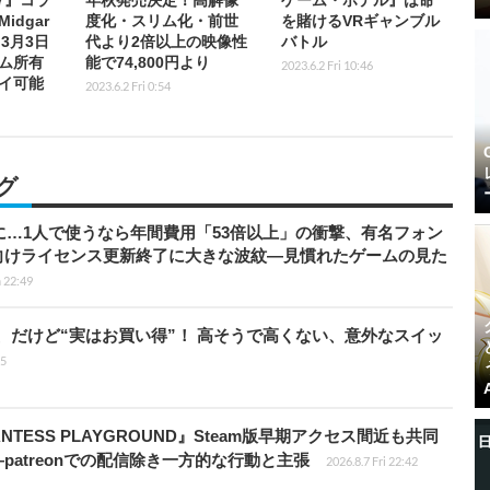
dgar
度化・スリム化・前世
を賭けるVRギャンブル
k」3月3日
代より2倍以上の映像性
バトル
ム所有
能で74,800円より
2023.6.2 Fri 10:46
イ可能
2023.6.2 Fri 0:54
グ
上に…1人で使うなら年間費用「53倍以上」の衝撃、有名フォン
向けライセンス更新終了に大きな波紋―見慣れたゲームの見た
 22:49
」、だけど“実はお買い得”！ 高そうで高くない、意外なスイッ
15
TESS PLAYGROUND』Steam版早期アクセス間近も共同
atreonでの配信除き一方的な行動と主張
2026.8.7 Fri 22:42