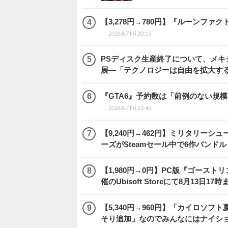
【3,278円→780円】『ルーンファ
2026.8.7 Fri 20:15
PSディスク生産終了について、メ
展―「テクノロジーは自由を拡大す
『GTA6』予約数は「前例のない規
2026.8.7 Fri 23:45
【9,240円→462円】ミリタリー
ーズがSteamセール中で6作バンド
【1,980円→0円】PC版『ゴース
催のUbisoft Storeにて8月13日1
【5,340円→960円】「カイロソフ
そり追加」なのでみんなにはナイシ