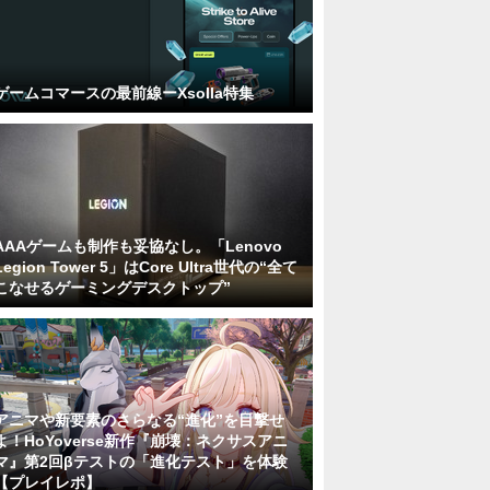
ゲームコマースの最前線ーXsolla特集
AAAゲームも制作も妥協なし。「Lenovo
Legion Tower 5」はCore Ultra世代の“全て
こなせるゲーミングデスクトップ”
アニマや新要素のさらなる“進化”を目撃せ
よ！HoYoverse新作『崩壊：ネクサスアニ
マ』第2回βテストの「進化テスト」を体験
【プレイレポ】