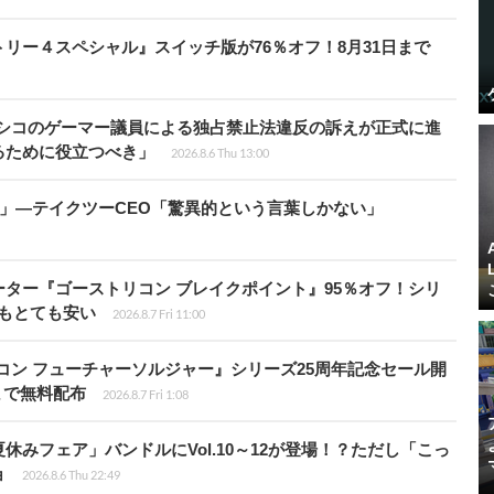
クトリー４スペシャル』スイッチ版が76％オフ！8月31日まで
キシコのゲーマー議員による独占禁止法違反の訴えが正式に進
るために役立つべき」
2026.8.6 Thu 13:00
模」―テイクツーCEO「驚異的という言葉しかない」
シューター『ゴーストリコン ブレイクポイント』95％オフ！シリ
ルもとても安い
2026.8.7 Fri 11:00
トリコン フューチャーソルジャー』シリーズ25周年記念セール開
7時まで無料配布
2026.8.7 Fri 1:08
ト夏休みフェア」バンドルにVol.10～12が登場！？ただし「こっ
ョ
2026.8.6 Thu 22:49