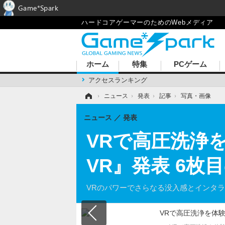
Game*Spark
ハードコアゲーマーのためのWebメディア
ホーム
特集
PCゲーム
アクセスランキング
ホーム
›
ニュース
›
発表
›
記事
›
写真・画像
ニュース
発表
VRで高圧洗浄を体
VR』発表 6枚
VRのパワーでさらなる没入感とインタ