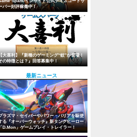
Game*Spark/インサイド公式ディスコードサ
ーバー好評稼働中！
【大喜利】『新種のゲーミング“蚊”が登場！
その特徴とは？』回答募集中！
最新ニュース
プラズマ・セイバーやパワー・バリアを駆使
する『オーバーウォッチ』新タンクヒーロー
「D.Mon」ゲームプレイ・トレイラー！