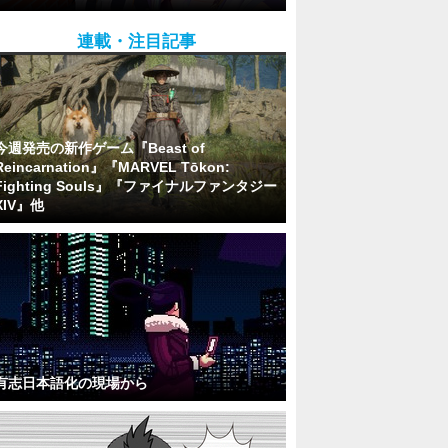
連載・注目記事
今週発売の新作ゲーム『Beast of
Reincarnation』『MARVEL Tōkon:
Fighting Souls』『ファイナルファンタジー
XIV』他
有志日本語化の現場から