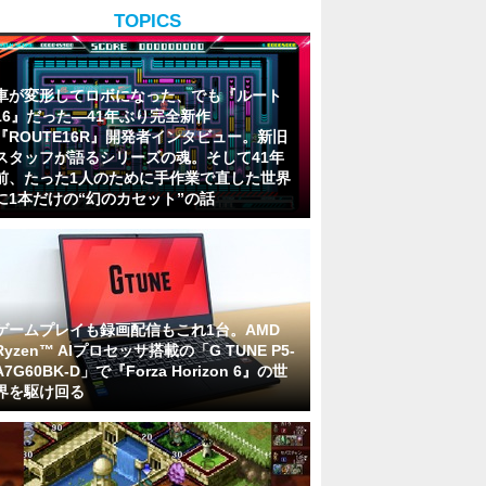
TOPICS
車が変形してロボになった、でも『ルート
16』だった―41年ぶり完全新作
『ROUTE16R』開発者インタビュー。新旧
スタッフが語るシリーズの魂。そして41年
前、たった1人のために手作業で直した世界
に1本だけの“幻のカセット”の話
ゲームプレイも録画配信もこれ1台。AMD
Ryzen™ AIプロセッサ搭載の「G TUNE P5-
A7G60BK-D」で『Forza Horizon 6』の世
界を駆け回る