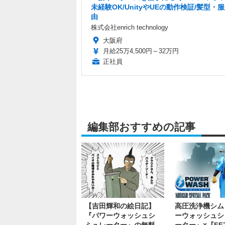
未経験OK/UnityやUEの動作検証/髪型・
由
株式会社enrich technology
大阪府
月給25万4,500円～32万円
正社員
編集部おすすめの記事
【吉田輝和の絵日記】
高圧洗浄機シム
『パワーウォッシュシ
ーウォッシュシ
ミュレーター』の無料
ーター』×『FF