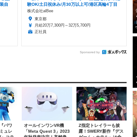
服装自
験OK/土日祝休み/月30万以上可/港区高輪4丁目
株式会社alBee
東京都
月給20万7,300円～32万5,700円
正社員
Sponsored by
『パワ
オールインワンVR機
Z指定トレイラーも披
ミュレ
「Meta Quest 3」2023
露！SWERY新作『デス
7』コラ
年秋発売決定！高解像
ゲーム・ホテル』は命