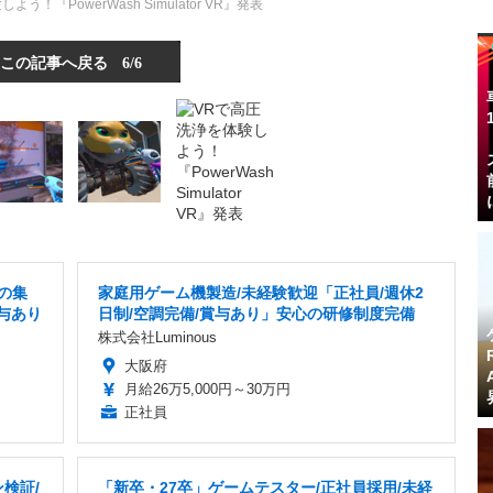
う！『PowerWash Simulator VR』発表
この記事へ戻る
6/6
の集
家庭用ゲーム機製造/未経験歓迎「正社員/週休2
賞与あり
日制/空調完備/賞与あり」安心の研修制度完備
株式会社Luminous
大阪府
月給26万5,000円～30万円
正社員
検証/
「新卒・27卒」ゲームテスター/正社員採用/未経