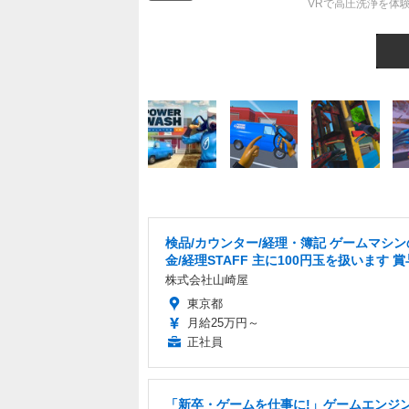
VRで高圧洗浄を体験しよ
検品/カウンター/経理・簿記 ゲームマシン
金/経理STAFF 主に100円玉を扱います 
株式会社山崎屋
東京都
月給25万円～
正社員
「新卒・ゲームを仕事に!」ゲームエンジン