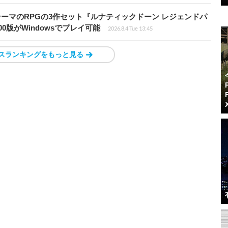
険がテーマのRPGの3作セット『ルナティックドーン レジェンドパ
00版がWindowsでプレイ可能
2026.8.4 Tue 13:45
スランキングをもっと見る