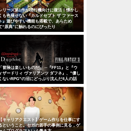
シリーズ第1作が現行機向けに復活！懐かし
くも色褪せない『カルドセプト ザ ファース
ト』遊びやすい機能も搭載で、あらため
て“原典”に触れるのにぴったり
「冒険は楽しいものだ」 ─『FF11』と『ウ
ィザードリィ ヴァリアンツ ダフネ』、"優し
くないRPG"の沼にどっぷり沈んだ4人の話
【キャリアクエスト】ゲーム作りを仕事にす
るということ。セガの若手の事例に見る，ゲ
ームプログラマという働き方