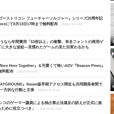
版『ゴーストリコン フューチャーソルジャー』シリーズ25周年記
Storeにて8月13日17時まで無料配布
2026.8.7 Fri 1:08
で使うなら年間費用「53倍以上」の衝撃、有名フォントの商用ゲ
了に大きな波紋―見慣れたゲームの見た目変わるかも
re Here Together』＆可愛くて怖いADV『Beacon Pines』
で無料配布
2026.8.7 Fri 0:10
PLAYGROUND』Steam版早期アクセス間近も共同開発者間で
除き一方的な行動と主張
2026.8.7 Fri 22:42
キシコのゲーマー議員による独占禁止法違反の訴えが正式に進
るために役立つべき」
2026.8.6 Thu 13:00