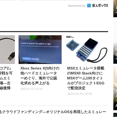
Sponsored by
コア2』
Xbox Series X|S向けの
MSXエミュレータ搭載
対戦を可
他ハードエミュレータ
のMSX0 Stack向けに
ムエミ
ーめぐり、海外で公認
MSXゲーム100タイト
場―古
化求める声上がる
ルがプロジェクトEGG
線復帰
で配信決定
2023.4.7 Fri 12:14
2023.3.16 Thu 22:00
せるクラウドファンディング―オリジナルOSを再現したエミュレー