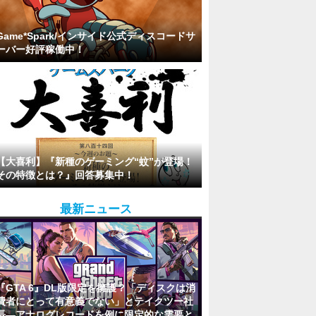
Game*Spark/インサイド公式ディスコードサ
ーバー好評稼働中！
【大喜利】『新種のゲーミング“蚊”が登場！
その特徴とは？』回答募集中！
最新ニュース
『GTA 6』DL版限定を擁護？「ディスクは消
費者にとって有意義でない」とテイクツー社
長―アナログレコードを例に限定的な需要と