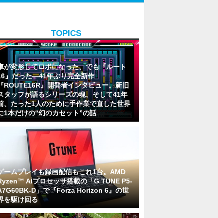
TOPICS
車が変形してロボになった、でも『ルート
16』だった―41年ぶり完全新作
『ROUTE16R』開発者インタビュー。新旧
スタッフが語るシリーズの魂。そして41年
前、たった1人のために手作業で直した世界
に1本だけの“幻のカセット”の話
ゲームプレイも録画配信もこれ1台。AMD
Ryzen™ AIプロセッサ搭載の「G TUNE P5-
A7G60BK-D」で『Forza Horizon 6』の世
界を駆け回る