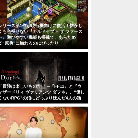
シリーズ第1作が現行機向けに復活！懐かし
くも色褪せない『カルドセプト ザ ファース
ト』遊びやすい機能も搭載で、あらため
て“原典”に触れるのにぴったり
「冒険は楽しいものだ」 ─『FF11』と『ウ
ィザードリィ ヴァリアンツ ダフネ』、"優し
くないRPG"の沼にどっぷり沈んだ4人の話