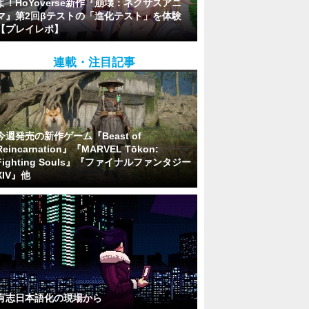
よ！HoYoverse新作『崩壊：ネクサスアニ
マ』第2回βテストの「進化テスト」を体験
【プレイレポ】
連載・注目記事
今週発売の新作ゲーム『Beast of
Reincarnation』『MARVEL Tōkon:
Fighting Souls』『ファイナルファンタジー
XIV』他
有志日本語化の現場から