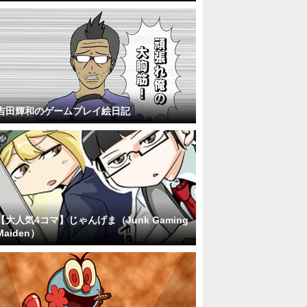
吉田輝和のゲームプレイ絵日記
【大人気4コマ】じゃんげま（Junk Gaming
Maiden）