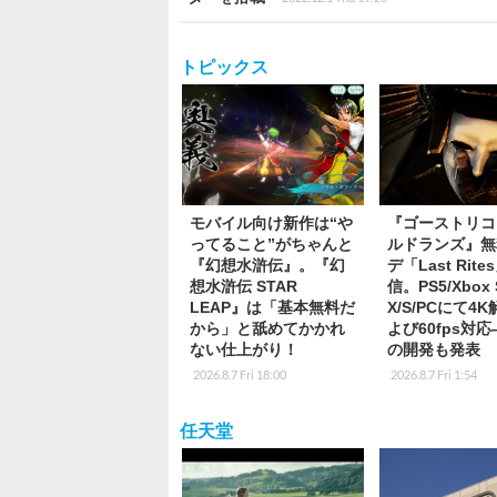
トピックス
モバイル向け新作は“や
『ゴーストリコ
ってること”がちゃんと
ルドランズ』無
『幻想水滸伝』。『幻
デ「Last Rite
想水滸伝 STAR
信。PS5/Xbox S
LEAP』は「基本無料だ
X/S/PCにて4
から」と舐めてかかれ
よび60fps対
ない仕上がり！
の開発も発表
2026.8.7 Fri 18:00
2026.8.7 Fri 1:54
任天堂