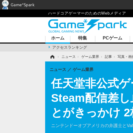
Game*Spark
ハードコアゲーマーのためのWebメディア
ホーム
特集
PCゲーム
アクセスランキング
ホーム
›
ニュース
›
ゲーム業界
›
記事
›
写真・画
ニュース
ゲーム業界
任天堂非公式ゲー
Steam配信差
とがきっかけ 
ニンテンドーオブアメリカの弁護士とVa