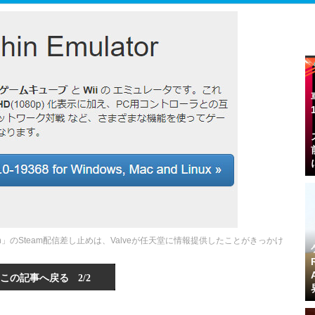
in」のSteam配信差し止めは、Valveが任天堂に情報提供したことがきっかけ
この記事へ戻る
2/2