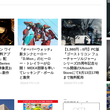
ン ワイ
『オーバーウォッチ』
【1,980円→0円】PC版
料アプ
新タンクヒーロー
『ゴーストリコン フュ
s」配
「D.Mon」のヒーロ
ーチャーソルジャー』
eries
ー・トレイラーが公
シリーズ25周年記念セ
K解像度お
開！ MEKA部隊を率い
ール開催のUbisoft
応―新作
てレッキング・ボール
Storeにて8月13日17時
と激突
まで無料配布
2026.8.7 Fri 1:15
2026.8.7 Fri 1:08