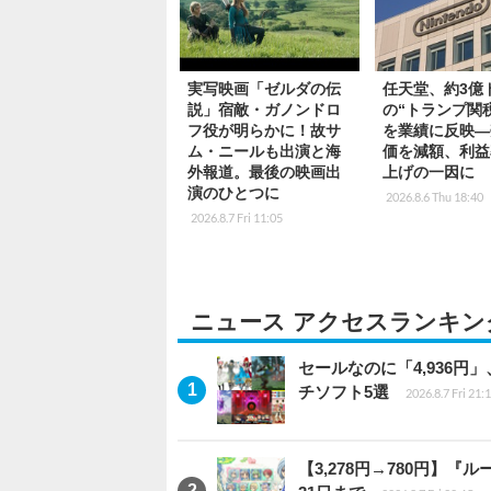
実写映画「ゼルダの伝
任天堂、約3億
説」宿敵・ガノンドロ
の“トランプ関
フ役が明らかに！故サ
を業績に反映―
ム・ニールも出演と海
価を減額、利益
外報道。最後の映画出
上げの一因に
演のひとつに
2026.8.6 Thu 18:40
2026.8.7 Fri 11:05
ニュース アクセスランキン
セールなのに「4,936円
チソフト5選
2026.8.7 Fri 21:
【3,278円→780円】