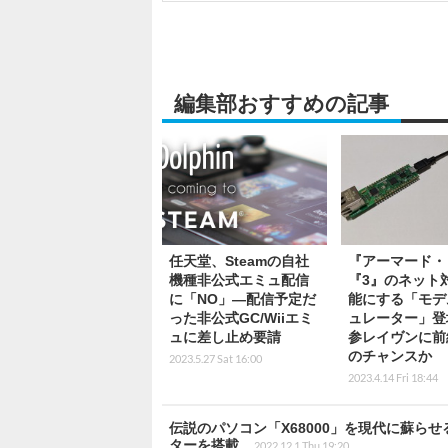
編集部おすすめの記事
任天堂、Steamの自社
『アーマード・
機種非公式エミュ配信
『3』のネット
に「NO」―配信予定だ
能にする「モデ
った非公式GC/Wiiエミ
ュレーター」登
ュに差し止め要請
参レイヴンに前
のチャンスか
2023.5.27 Sat 16:00
2023.4.14 Fri 18:44
伝説のパソコン「X68000」を現代に蘇ら
ターを搭載
2022.12.1 Thu 19:20