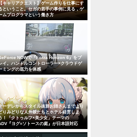
【キャリアクエスト】ゲーム作りを仕事にす
るということ。セガの若手の事例に見る，ゲ
ームプログラマという働き方
GeForce NOWで『Forza Horizon 6』をプ
レイ。ハンドルコントローラー×クラウドゲ
ーミングの底力を体感
クーデレからスタイル抜群お姉さんまでより
どりみどりな人外娘たちとホテル経営しよ
う！「クトゥルフ×美少女」テーマの
ADV『ヨグ=ソトースの庭』が日本語対応