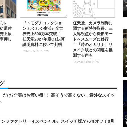
ドル
『トモダチコレクショ
任天堂、カメラ制御に
税”還付
ン わくわく生活』全世
関する新特許取得。三
売上原
界売上800万本突破！
人称視点から撮影モー
率押し
任天堂2027年度Q1決算
ドへスムーズに移行
説明資料において判明
―『時のオカリナ』リ
メイク版との関連を推
2026.8.6 Thu 18:26
測する声も
2026.8.6 Thu 11:30
グ
」、だけど“実はお買い得”！ 高そうで高くない、意外なスイッ
15
『ルーンファクトリー４スペシャル』スイッチ版が76％オフ！8月