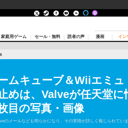
家庭用ゲーム
セール・無料
読者の声
漫画
イン
像
ムキューブ＆Wiiエミュ「D
し止めは、Valveが任天堂
2枚目の写真・画像
lveのメールなども明らかになり、その実情が詳しく報じられてい