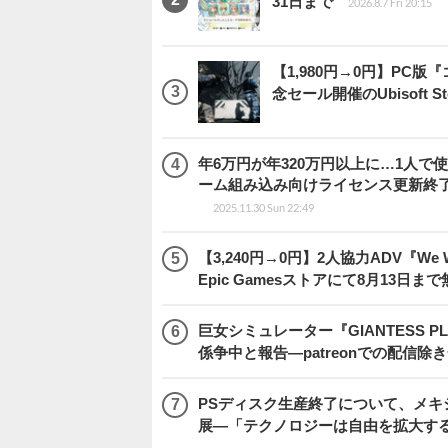
31日まで
2026.8.7 Fri 20:15
【1,980円→0円】PC
念セール開催のUbisoft 
年6万円が年320万円以上に…1人
ーム組み込み向けライセンス更新終
2025.11.30 Sun 22:49
【3,240円→0円】2人協力ADV『We We
Epic Gamesストアにて8月13日ま
巨女シミュレーター『GIANTESS 
係争中と報告―patreonでの配信
PSディスク生産終了について、メ
展―「テクノロジーは自由を拡大す