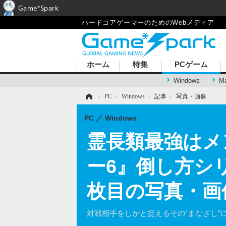
Game*Spark
ハードコアゲーマーのためのWebメディア
ホーム
特集
PCゲーム
Windows
M
ホーム
›
PC
›
Windows
›
記事
›
写真・画像
PC
Windows
霊長類最強はメ
ー6』倒し方シ
枚目の写真・画
対戦相手をしかと捉えるその“まなざし”