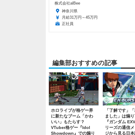
株式会社alBee
神奈川県
月給31万円～45万円
正社員
編集部おすすめの記事
ホロライブが格ゲー界
「了解です」「
に新たなブーム「かわ
ました」は煽り
いい」もたらす？
『ガンダム EXV
VTuber格ゲー『Idol
リーズの通信メ
Showdown』での煽り
ジから見る日本