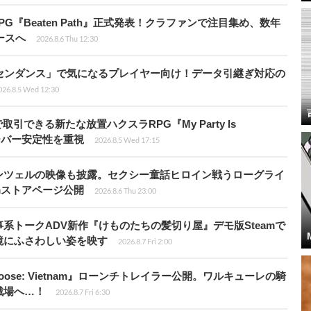
PG『Beaten Path』正式発表！クラファンで注目集め、数年
ースへ
2026.8.6 Thu 12:30
センダンス」で気になるプレイヤー向け！データ引継ぎ対応の
026.8.5 Wed 12:30
引できる新たな放置ハクスラRPG『My Party Is
サーバー安定性を重視
2026.8.5 Wed 17:15
ンツェルの映像も披露。セクシー童話ヒロイン戦うローグライ
teamストアページ公開
2026.8.6 Thu 23:00
系トークADV新作『けものたちの髪切り屋』デモ版Steamで
鏡にふさわしい姿を映す
2026.8.7 Fri 2:00
t Loose: Vietnam』ローンチトレイラー公開。ワルキューレの騎
戦場へ…！
2026.8.7 Fri 6:30