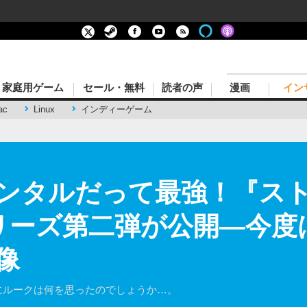
家庭用ゲーム
セール・無料
読者の声
漫画
イン
ac
Linux
インディーゲーム
ンタルだって最強！『ス
リーズ第二弾が公開―今度は
像
にルークは何を思ったのでしょうか…。