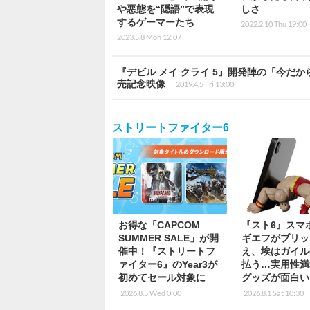
や悪態を“隠語”で表現
しさ
するゲーマーたち
2022.2.10 Thu 19:00
2023.5.8 Mon 12:07
『デビル メイ クライ 5』開発陣の「今
売記念映像
2019.4.5 Fri 13:00
ストリートファイター6
お得な「CAPCOM
『スト6』スマ
SUMMER SALE」が開
ギエフがブリッ
催中！『ストリートフ
え、埃はガイル
ァイター6』のYear3が
払う…実用性満
初めてセール対象に
グッズが面白い
2026.8.5 Wed 0:00
2026.8.1 Sat 10:30