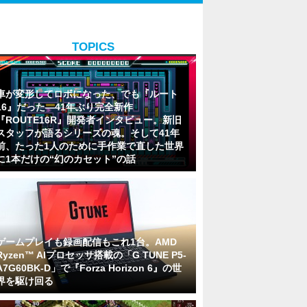
TOPICS
車が変形してロボになった、でも『ルート
16』だった―41年ぶり完全新作
『ROUTE16R』開発者インタビュー。新旧
スタッフが語るシリーズの魂。そして41年
前、たった1人のために手作業で直した世界
に1本だけの“幻のカセット”の話
ゲームプレイも録画配信もこれ1台。AMD
Ryzen™ AIプロセッサ搭載の「G TUNE P5-
A7G60BK-D」で『Forza Horizon 6』の世
界を駆け回る