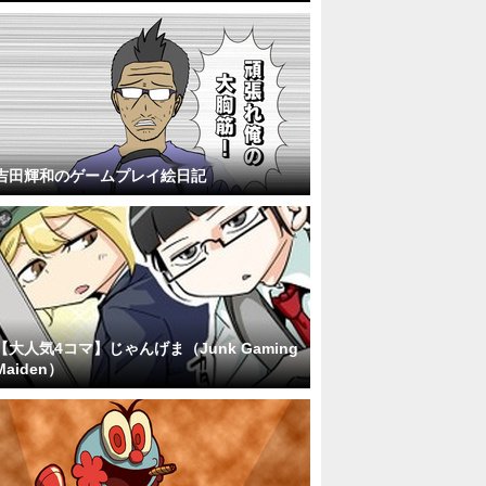
吉田輝和のゲームプレイ絵日記
【大人気4コマ】じゃんげま（Junk Gaming
Maiden）