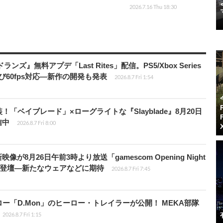
2026.7.16 Thu 18:30
ズ』無料アプデ「Last Rites」配信。PS5/Xbox Series
よび60fps対応―新作の開発も発表
2026.8.7 Fri 1:54
！「ベイブレード」×ローグライトな『Slayblade』8月20日
信中
2026.8.7 Fri 8:00
像が8月26日午前3時より放送「gamescom Opening Night
Dが登壇―新たなウェアなどに期待
2026.8.7 Fri 7:45
「D.Mon」のヒーロー・トレイラーが公開！ MEKA部隊
2026.8.7 Fri 1:15