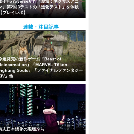
よ！HoYoverse新作『崩壊：ネクサスアニ
マ』第2回βテストの「進化テスト」を体験
【プレイレポ】
連載・注目記事
今週発売の新作ゲーム『Beast of
Reincarnation』『MARVEL Tōkon:
Fighting Souls』『ファイナルファンタジー
XIV』他
有志日本語化の現場から