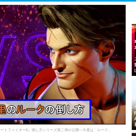
ートファイター6』倒し方シリーズ第二弾が公開―今度は「ルーク」