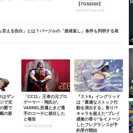
【TGS2020】
2020.9.27 Sun 11:45
だから言える告白」とは？バージルの「挑発返し」条件も判明する発
ホはザン
「CC11」王者の元プロ
『スト6』イングリッド
ジで支
ゲーマー・翔氏が、
は「最適なストック行
の髪で
VARREL所属ときど選
動を演出する」香り!?
載の新
手のコーチに就任した
キャラを超えた“プレイ
と報告
感覚の香り”をイメージ
したフレグランスが予
2026.7.25 Sat 15:30
約受付開始