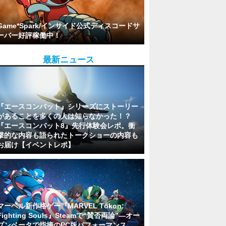
Game*Spark/インサイド公式ディスコードサ
ーバー好評稼働中！
最新ニュース
『エースコンバット』シリーズにストーリー
があることを多くの人は知らなかった！？
『エースコンバット8』先行体験会レポ。衝
撃的な内容も語られたトークショーの内容も
お届け【イベントレポ】
マーベル新作格ゲー『MARVEL Tōkon:
Fighting Souls』Steamで“賛否両論”―オー
プンベータで指摘のPC版パフォーマンス、