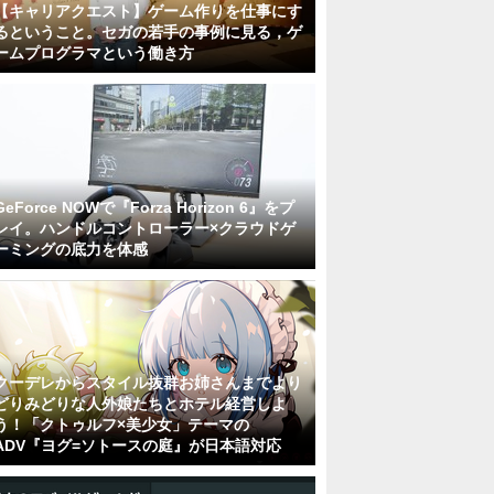
【キャリアクエスト】ゲーム作りを仕事にす
るということ。セガの若手の事例に見る，ゲ
ームプログラマという働き方
GeForce NOWで『Forza Horizon 6』をプ
レイ。ハンドルコントローラー×クラウドゲ
ーミングの底力を体感
クーデレからスタイル抜群お姉さんまでより
どりみどりな人外娘たちとホテル経営しよ
う！「クトゥルフ×美少女」テーマの
ADV『ヨグ=ソトースの庭』が日本語対応