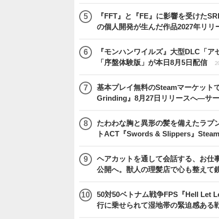
『FFT』と『FE』に影響を受けたSR
の個人開発が生んだ作品2027年リリ
『モンハンワイルズ』大型DLC「ア
「序盤体験版」が本日8月5日配信
2
基本プレイ無料のSteamマーケットで取
Grinding』8月27日リリースへ―
たわわな胸と異形の髪を備えたラプ
トACT『Swords & Slippers』S
ヘアカットを通して会話する、お仕事
公開へ。獣人の理髪店で心も整えて
50対50ベトナム戦争FPS『Hell Le
行に乗せられて湿地帯の緊迫感ある