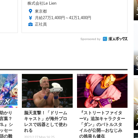
株式会社Le Lien
東京都
月給27万1,400円～41万1,400円
正社員
Sponsored by
助かり
脳天直撃！「ドリーム
『ストリートファイタ
言葉？
キャスト」が海外プロ
ーV』追加キャラクター
S.』シ
レスで凶器として使わ
「ダン」のバトルスタ
ッセー
れる
イルが公開―おなじみ
語の難
の挑発も健在
2023.2.27 Mon 16:25