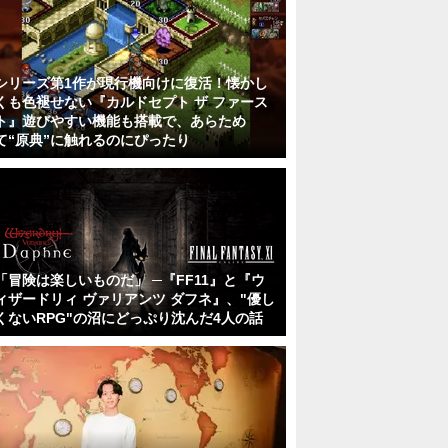
シリーズ第1作が現行機向けに復活！懐かし
くも色褪せない『カルドセプト ザ ファース
ト』遊びやすい機能も搭載で、あらため
て“原典”に触れるのにぴったり
「冒険は楽しいものだ」 ─『FF11』と『ウ
ィザードリィ ヴァリアンツ ダフネ』、"優し
くないRPG"の沼にどっぷり沈んだ4人の話