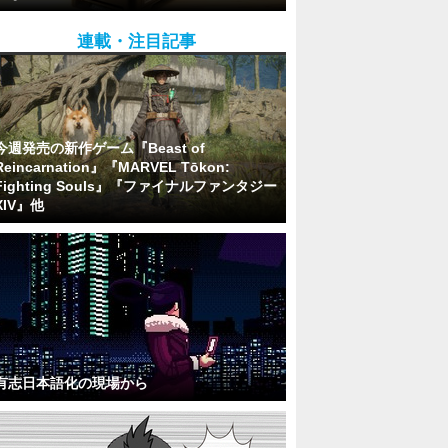
連載・注目記事
今週発売の新作ゲーム『Beast of
Reincarnation』『MARVEL Tōkon:
Fighting Souls』『ファイナルファンタジー
XIV』他
有志日本語化の現場から