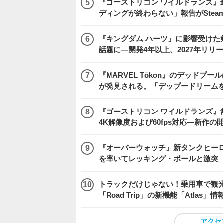
『ゴーストリコン ワイルドランズ』
ディングが終わらない」報告がSte
『キングダム ハーツ』に影響受けた
話題に―開発4年以上、2027年リリ
『MARVEL Tōkon』のデッド
が発見される。「デップードリーム
『ゴーストリコン ワイルドランズ』無料アプデ「
4K解像度および60fps対応―新作の
『オーバーウォッチ』新タンクヒーロー
を率いてレッキング・ボールと激突
トラックだけじゃない！乗用車で観光地などを
「Road Trip」の新機能「Atlas」
アクセ