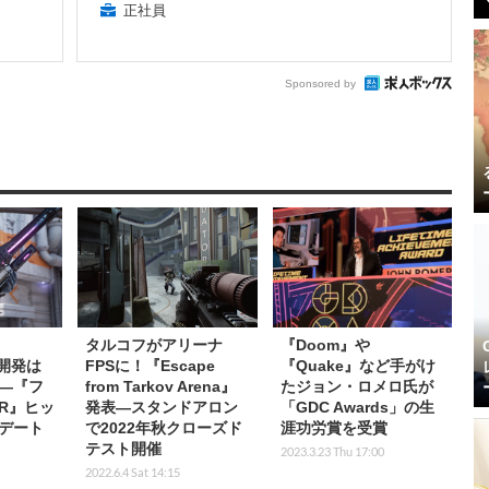
正社員
Sponsored by
タルコフがアリーナ
『Doom』や
』開発は
FPSに！『Escape
『Quake』など手がけ
―『フ
from Tarkov Arena』
たジョン・ロメロ氏が
R』ヒッ
発表―スタンドアロン
「GDC Awards」の生
デート
で2022年秋クローズド
涯功労賞を受賞
テスト開催
2023.3.23 Thu 17:00
2022.6.4 Sat 14:15