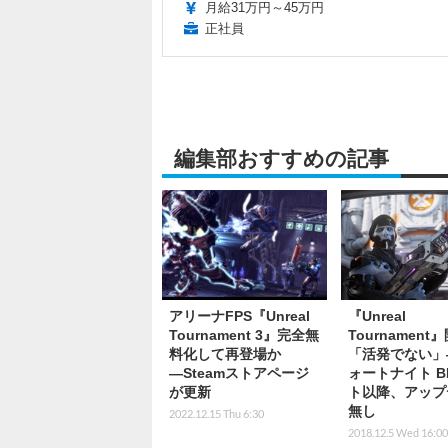
月給31万円～45万円
正社員
編集部おすすめの記事
アリーナFPS『Unreal
『Unreal
Tournament 3』完全無
Tournament
料化して再登場か
「活発でない」
―Steamストアページ
ォートナイト B
が更新
ト以降、アップ
無し
2022.12.15 Thu 6:30
2018.12.5 Wed 16:00