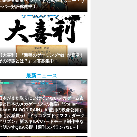
Game*Spark/インサイド公式ディスコードサ
ーバー好評稼働中！
【大喜利】『新種のゲーミング“蚊”が登場！
その特徴とは？』回答募集中！
最新ニュース
日本がまだ取りにいけていないメカゲーム市
場と日本のメカゲームへの提言/『Stellar
Blade: BLOOD RAIN』AI使用の映像公開す
るも反感買う/『ドラゴンズドグマ 2：ダーク
アリズン』新スキルやハードモード制作中な
ど明かすQ&A公開【週刊スパラン7/31～】