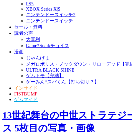
家庭用ゲーム
PS5
XBOX Series X|S
ニンテンドースイッチ2
ニンテンドースイッチ
セール・無料
読者の声
大喜利
Game*Sparkチョイス
漫画
じゃんげま
メガロポリス・ノックダ
ウン・リローデッド【完
結】
ULTRA BLACK SHINE
ゲムトモ【完結】
ゲーみん*スパくん【打ち
切り？】
インサイド
FISTBUMP
ゲムマイド