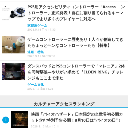
PS5用アクセシビリティコントローラー「Access コン
トローラー」正式発表！自在に割り当てられるキーマ
ップでより多くのプレイヤーに対応へ
家庭用ゲーム
2023.5.18 Thu 17:33
ゲームコントローラーに歴史あり！人々が創造してき
たちょっとヘンなコントローラーたち【特集】
連載・特集
2023.3.11 Sat 20:00
ダンスパッドとPS5コントローラーで「マレニア」2体
を同時撃破―やりがい求めて『ELDEN RING』チャレ
ンジもここまで来た
ゲーム文化
2023.1.7 Sat 14:36
カルチャーアクセスランキング
映画「バイオハザード」日本限定の全世界初公開カ
ット含む特別予告公開！8月10日は“バイオの日”！
2026.8.10 Mon 10:11