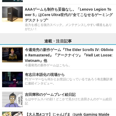
AAAゲームも制作も妥協なし。「Lenovo Legion To
wer 5」はCore Ultra世代の“全てこなせるゲーミング
デスクトップ”
迫力を感じる強力スペック。メンテナンスしやすい構造もあり
がたい！
連載・注目記事
今週発売の新作ゲーム『The Elder Scrolls IV: Oblivio
n Remastered』『アークナイツ』『Hell Let Loose:
Vietnam』他
今週発売の新作ゲームはこちら。
有志日本語化の現場から
PCゲーマーなら何かとお世話になっているであろう有志翻訳者
に連続インタビュー。
吉田輝和のゲームプレイ絵日記
もはやゲムスパの顔！どこかで見かけた吉田さんのゲーム絵日
記
【大人気4コマ】じゃんげま（Junk Gaming Maide