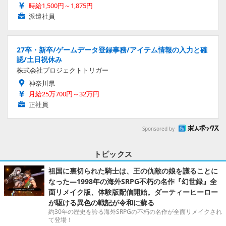
時給1,500円～1,875円
派遣社員
27卒・新卒/ゲームデータ登録事務/アイテム情報の入力と確
認/土日祝休み
株式会社プロジェクトトリガー
神奈川県
月給25万700円～32万円
正社員
Sponsored by
トピックス
祖国に裏切られた騎士は、王の仇敵の娘を護ることに
なった―1998年の海外SRPG不朽の名作『幻世録』全
面リメイク版、体験版配信開始。ダーティーヒーロー
が駆ける異色の戦記が令和に蘇る
約30年の歴史を誇る海外SRPGの不朽の名作が全面リメイクされ
て登場！