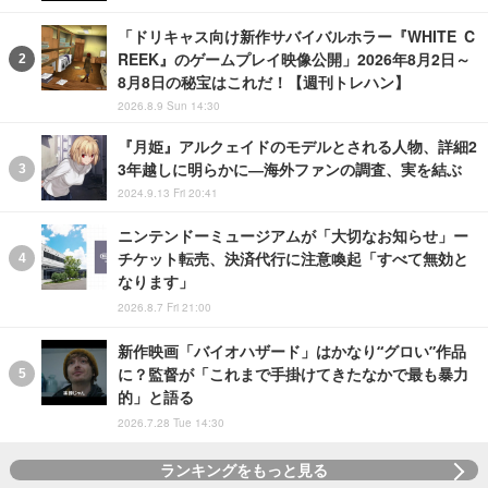
「ドリキャス向け新作サバイバルホラー『WHITE C
REEK』のゲームプレイ映像公開」2026年8月2日～
8月8日の秘宝はこれだ！【週刊トレハン】
2026.8.9 Sun 14:30
『月姫』アルクェイドのモデルとされる人物、詳細2
3年越しに明らかに―海外ファンの調査、実を結ぶ
2024.9.13 Fri 20:41
ニンテンドーミュージアムが「大切なお知らせ」ー
チケット転売、決済代行に注意喚起「すべて無効と
なります」
2026.8.7 Fri 21:00
新作映画「バイオハザード」はかなり“グロい”作品
に？監督が「これまで手掛けてきたなかで最も暴力
的」と語る
2026.7.28 Tue 14:30
ランキングをもっと見る