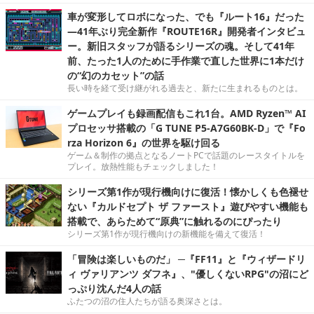
車が変形してロボになった、でも『ルート16』だった
―41年ぶり完全新作『ROUTE16R』開発者インタビュ
ー。新旧スタッフが語るシリーズの魂。そして41年
前、たった1人のために手作業で直した世界に1本だけ
の“幻のカセット”の話
長い時を経て受け継がれる過去と、新たに生まれるものとは。
ゲームプレイも録画配信もこれ1台。AMD Ryzen™ AI
プロセッサ搭載の「G TUNE P5-A7G60BK-D」で『Fo
rza Horizon 6』の世界を駆け回る
ゲーム＆制作の拠点となるノートPCで話題のレースタイトルを
プレイ。放熱性能もチェックしました！
シリーズ第1作が現行機向けに復活！懐かしくも色褪せ
ない『カルドセプト ザ ファースト』遊びやすい機能も
搭載で、あらためて“原典”に触れるのにぴったり
シリーズ第1作が現行機向けの新機能を備えて復活！
「冒険は楽しいものだ」 ─『FF11』と『ウィザードリ
ィ ヴァリアンツ ダフネ』、"優しくないRPG"の沼にど
っぷり沈んだ4人の話
ふたつの沼の住人たちが語る奥深さとは。