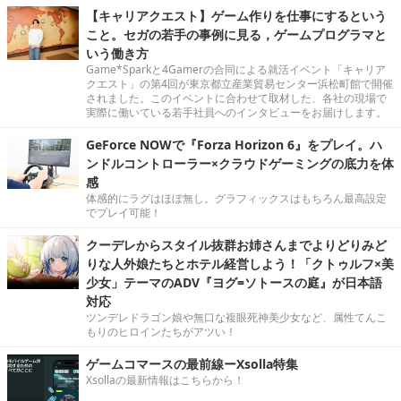
【キャリアクエスト】ゲーム作りを仕事にするという
こと。セガの若手の事例に見る，ゲームプログラマと
いう働き方
Game*Sparkと4Gamerの合同による就活イベント「キャリア
クエスト」の第4回が東京都立産業貿易センター浜松町館で開催
されました。このイベントに合わせて取材した、各社の現場で
実際に働いている若手社員へのインタビューをお届けします。
GeForce NOWで『Forza Horizon 6』をプレイ。ハ
ンドルコントローラー×クラウドゲーミングの底力を体
感
体感的にラグはほぼ無し。グラフィックスはもちろん最高設定
でプレイ可能！
クーデレからスタイル抜群お姉さんまでよりどりみど
りな人外娘たちとホテル経営しよう！「クトゥルフ×美
少女」テーマのADV『ヨグ=ソトースの庭』が日本語
対応
ツンデレドラゴン娘や無口な複眼死神美少女など、属性てんこ
もりのヒロインたちがアツい！
ゲームコマースの最前線ーXsolla特集
Xsollaの最新情報はこちらから！