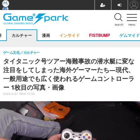
search
menu
料
カルチャー
漫画
インサイド
FISTBUMP
ゲムマイド
ゲーム文化
カルチャー
タイタニック号ツアー海難事故の潜水艇に変な
注目をしてしまった海外ゲーマーたち―現代、
一般用途でも広く使われるゲームコントローラ
ー 1枚目の写真・画像
2023.6.21 Wed 13:30