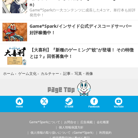
n）
Game*Sparkの一大コンテンツに成長した4コマ。単行本も好評
発売中！
Game*Spark/インサイド公式ディスコードサーバー
好評稼働中！
【大喜利】『新種のゲーミング“蚊”が登場！ その特徴
とは？』回答募集中！
写真・画像
ホーム
›
ゲーム文化
›
カルチャー
›
記事
›
Home
X
STEAM
Facebook
YouTube
Game*Sparkについて
お問合せ
広告掲載
会社概要
個人情報保護方針
個人情報の取り扱いについて（Game*Spark）
利用規約
特定商取引法に基づく表記