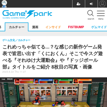
search
menu
料
カルチャー
漫画
インサイド
FISTBUMP
ゲムマイド
ゲーム文化
カルチャー
これめっちゃ似てる…？な感じの新作ゲーム発
表で皆思い出す「くにおくん」そこで今スグ遊
べる『それゆけ大運動会』や『ドッジボール
部』タイトルをご紹介 8枚目の写真・画像
2023.6.22 Thu 11:27