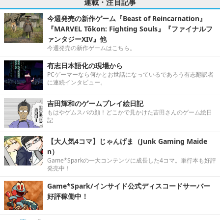
連載・注目記事
今週発売の新作ゲーム『Beast of Reincarnation』
『MARVEL Tōkon: Fighting Souls』『ファイナルフ
ァンタジーXIV』他
今週発売の新作ゲームはこちら。
有志日本語化の現場から
PCゲーマーなら何かとお世話になっているであろう有志翻訳者
に連続インタビュー。
吉田輝和のゲームプレイ絵日記
もはやゲムスパの顔！どこかで見かけた吉田さんのゲーム絵日
記
【大人気4コマ】じゃんげま（Junk Gaming Maide
n）
Game*Sparkの一大コンテンツに成長した4コマ。単行本も好評
発売中！
Game*Spark/インサイド公式ディスコードサーバー
好評稼働中！