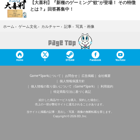
【大喜利】『新種のゲーミング“蚊”が登場！ その特徴
とは？』回答募集中！
写真・画像
ホーム
›
ゲーム文化
›
カルチャー
›
記事
›
Home
X
STEAM
Facebook
YouTube
Game*Sparkについて
お問合せ
広告掲載
会社概要
個人情報保護方針
個人情報の取り扱いについて（Game*Spark）
利用規約
特定商取引法に基づく表記
紹介した商品/サービスを購入、契約した場合に、
売上の一部が弊社サイトに還元されることがあります。
当サイトに掲載の記事・見出し・写真・画像の無断転載を禁じます。
Copyright © 2026 IID, Inc.