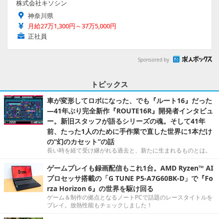
株式会社キソシン
神奈川県
月給27万1,300円～37万5,000円
正社員
Sponsored by
トピックス
車が変形してロボになった、でも『ルート16』だった
―41年ぶり完全新作『ROUTE16R』開発者インタビュ
ー。新旧スタッフが語るシリーズの魂。そして41年
前、たった1人のために手作業で直した世界に1本だけ
の“幻のカセット”の話
長い時を経て受け継がれる過去と、新たに生まれるものとは。
ゲームプレイも録画配信もこれ1台。AMD Ryzen™ AI
プロセッサ搭載の「G TUNE P5-A7G60BK-D」で『Fo
rza Horizon 6』の世界を駆け回る
ゲーム＆制作の拠点となるノートPCで話題のレースタイトルを
プレイ。放熱性能もチェックしました！