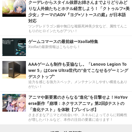
クーデレからスタイル抜群お姉さんまでよりどりみど
りな人外娘たちとホテル経営しよう！「クトゥルフ×美
少女」テーマのADV『ヨグ=ソトースの庭』が日本語
対応
ツンデレドラゴン娘や無口な複眼死神美少女など、属性てんこ
もりのヒロインたちがアツい！
ゲームコマースの最前線ーXsolla特集
Xsollaの最新情報はこちらから！
AAAゲームも制作も妥協なし。「Lenovo Legion To
wer 5」はCore Ultra世代の“全てこなせるゲーミング
デスクトップ”
迫力を感じる強力スペック。メンテナンスしやすい構造もあり
がたい！
アニマや新要素のさらなる“進化”を目撃せよ！HoYov
erse新作『崩壊：ネクサスアニマ』第2回βテストの
「進化テスト」を体験【プレイレポ】
さまざまなアニマとの出会いや、スキルによってさらに戦略性
が増したバトルなど、本作の注目の要素に迫ります！