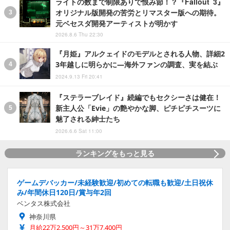
ライトの数まで制限ありで恨み節！？『Fallout 3』
オリジナル版開発の苦労とリマスター版への期待。
元ベセスダ開発アーティストが明かす
2026.8.6 Thu 22:30
『月姫』アルクェイドのモデルとされる人物、詳細2
3年越しに明らかに―海外ファンの調査、実を結ぶ
2024.9.13 Fri 20:41
『ステラーブレイド』続編でもセクシーさは健在！
新主人公「Evie」の艶やかな脚、ピチピチスーツに
魅了される紳士たち
2026.6.6 Sat 11:00
ランキングをもっと見る
ゲームデバッカー/未経験歓迎/初めての転職も歓迎/土日祝休
み/年間休日120日/賞与年2回
ベンタス株式会社
神奈川県
月給22万2,500円～31万7,400円