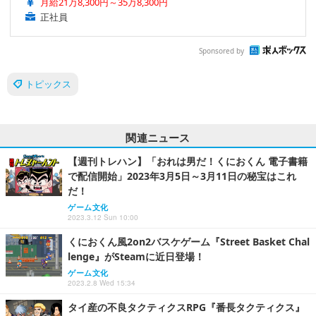
月給21万8,300円～35万8,300円
正社員
Sponsored by
トピックス
関連ニュース
【週刊トレハン】「おれは男だ！くにおくん 電子書籍
で配信開始」2023年3月5日～3月11日の秘宝はこれ
だ！
ゲーム文化
2023.3.12 Sun 10:00
くにおくん風2on2バスケゲーム『Street Basket Chal
lenge』がSteamに近日登場！
ゲーム文化
2023.2.8 Wed 15:34
タイ産の不良タクティクスRPG『番長タクティクス』