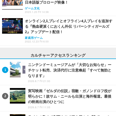
日本語版プロローグ映像！
ゲーム文化
2023.1.20 Fri 14:38
オンライン2人プレイとオフライン4人プレイを追加す
る『熱血硬派くにおくん外伝 リバーシティガールズ
2』アップデート配信！
家庭用ゲーム
2022.12.23 Fri 6:00
カルチャーアクセスランキング
ニンテンドーミュージアムが「大切なお知らせ」ー
チケット転売、決済代行に注意喚起「すべて無効と
なります」
2026.8.7 Fri 21:00
実写映画「ゼルダの伝説」宿敵・ガノンドロフ役が
明らかに！故サム・ニールも出演と海外報道。最後
の映画出演のひとつに
2026.8.7 Fri 11:05