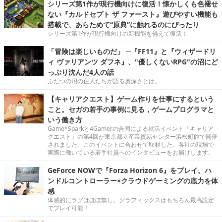
シリーズ第1作が現行機向けに復活！懐かしくも色褪せ
ない『カルドセプト ザ ファースト』遊びやすい機能も
搭載で、あらためて“原典”に触れるのにぴったり
シリーズ第1作が現行機向けの新機能を備えて復活！
「冒険は楽しいものだ」 ─『FF11』と『ウィザードリ
ィ ヴァリアンツ ダフネ』、"優しくないRPG"の沼にど
っぷり沈んだ4人の話
ふたつの沼の住人たちが語る奥深さとは。
【キャリアクエスト】ゲーム作りを仕事にするという
こと。セガの若手の事例に見る，ゲームプログラマと
いう働き方
Game*Sparkと4Gamerの合同による就活イベント「キャリア
クエスト」の第4回が東京都立産業貿易センター浜松町館で開催
されました。このイベントに合わせて取材した、各社の現場で
実際に働いている若手社員へのインタビューをお届けします。
GeForce NOWで『Forza Horizon 6』をプレイ。ハ
ンドルコントローラー×クラウドゲーミングの底力を体
感
体感的にラグはほぼ無し。グラフィックスはもちろん最高設定
でプレイ可能！