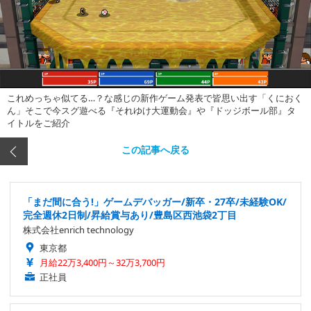
これめっちゃ似てる…？な感じの新作ゲーム発表で皆思い出す「くにおく
ん」そこで今スグ遊べる『それゆけ大運動会』や『ドッジボール部』タ
イトルをご紹介
この記事へ戻る
「まだ間に合う!」ゲームデバッガー/新卒・27卒/未経験OK/
完全週休2日制/昇給賞与あり/豊島区西池袋2丁目
株式会社enrich technology
東京都
月給22万3,400円～32万3,700円
正社員