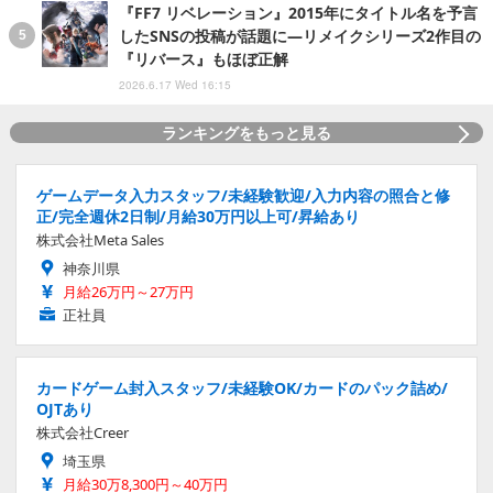
『FF7 リベレーション』2015年にタイトル名を予言
したSNSの投稿が話題に―リメイクシリーズ2作目の
『リバース』もほぼ正解
2026.6.17 Wed 16:15
ランキングをもっと見る
ゲームデータ入力スタッフ/未経験歓迎/入力内容の照合と修
正/完全週休2日制/月給30万円以上可/昇給あり
株式会社Meta Sales
神奈川県
月給26万円～27万円
正社員
カードゲーム封入スタッフ/未経験OK/カードのパック詰め/
OJTあり
株式会社Creer
埼玉県
月給30万8,300円～40万円