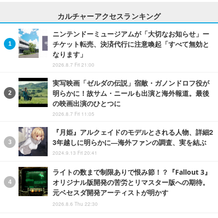
カルチャーアクセスランキング
ニンテンドーミュージアムが「大切なお知らせ」ー
チケット転売、決済代行に注意喚起「すべて無効と
なります」
2026.8.7 Fri 21:00
実写映画「ゼルダの伝説」宿敵・ガノンドロフ役が
明らかに！故サム・ニールも出演と海外報道。最後
の映画出演のひとつに
2026.8.7 Fri 11:05
『月姫』アルクェイドのモデルとされる人物、詳細2
3年越しに明らかに―海外ファンの調査、実を結ぶ
2024.9.13 Fri 20:41
ライトの数まで制限ありで恨み節！？『Fallout 3』
オリジナル版開発の苦労とリマスター版への期待。
元ベセスダ開発アーティストが明かす
2026.8.6 Thu 22:30