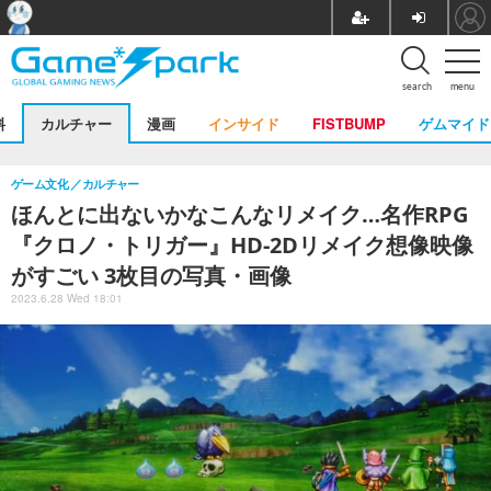
search
menu
料
カルチャー
漫画
インサイド
FISTBUMP
ゲムマイド
ゲーム文化
カルチャー
ほんとに出ないかなこんなリメイク…名作RPG
『クロノ・トリガー』HD-2Dリメイク想像映像
がすごい 3枚目の写真・画像
2023.6.28 Wed 18:01