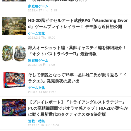
家庭用ゲーム
2023.4.27 Thu 15:15
HD-2D風ピクセルアート武侠RPG『Wandering Swor
d』ゲームプレイトレイラー！ デモ版も近日初公開
ゲーム文化
2023.2.2 Thu 15:00
狩人オーシュット編・薬師キャスティ編を詳細紹介！
『オクトパストラベラーII』最新情報
家庭用ゲーム
2023.1.20 Fri 18:00
そして伝説となって35年…堀井雄二氏が振り返る『ド
ラクエ3』発売前夜の思い出
ゲーム文化
2023.1.14 Sat 11:15
【プレイレポート】『トライアングルストラテジー』
PCの高精細画面でジオラマ感アップ！HD-2Dが滑らか
に動く最新世代のタクティクスRPG決定版
連載・特集
2022.10.16 Sun 13:00