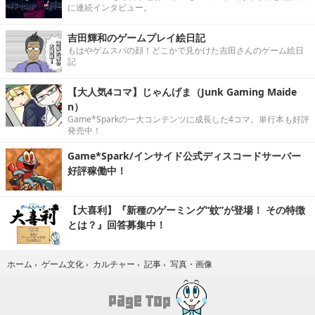
に連続インタビュー。
吉田輝和のゲームプレイ絵日記
もはやゲムスパの顔！どこかで見かけた吉田さんのゲーム絵日
記
【大人気4コマ】じゃんげま（Junk Gaming Maide
n）
Game*Sparkの一大コンテンツに成長した4コマ。単行本も好評
発売中！
Game*Spark/インサイド公式ディスコードサーバー
好評稼働中！
【大喜利】『新種のゲーミング“蚊”が登場！ その特徴
とは？』回答募集中！
写真・画像
ホーム
›
ゲーム文化
›
カルチャー
›
記事
›