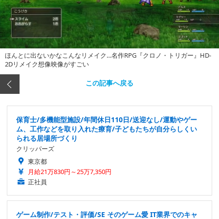
ほんとに出ないかなこんなリメイク…名作RPG『クロノ・トリガー』HD-
2Dリメイク想像映像がすごい
この記事へ戻る
保育士/多機能型施設/年間休日110日/送迎なし/運動やゲー
ム、工作などを取り入れた療育/子どもたちが自分らしくい
られる居場所づくり
クリッパーズ
東京都
月給21万830円～25万7,350円
正社員
ゲーム制作/テスト・評価/SE そのゲーム愛 IT業界でのキャ