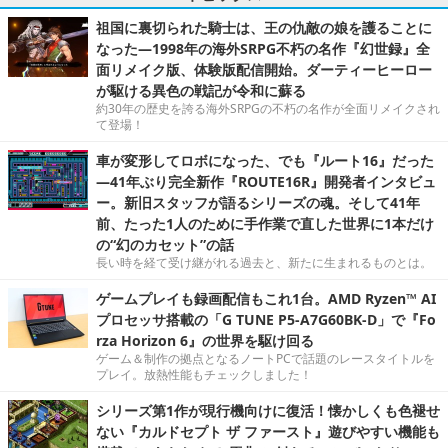
祖国に裏切られた騎士は、王の仇敵の娘を護ることに
なった―1998年の海外SRPG不朽の名作『幻世録』全
面リメイク版、体験版配信開始。ダーティーヒーロー
が駆ける異色の戦記が令和に蘇る
約30年の歴史を誇る海外SRPGの不朽の名作が全面リメイクされ
て登場！
車が変形してロボになった、でも『ルート16』だった
―41年ぶり完全新作『ROUTE16R』開発者インタビュ
ー。新旧スタッフが語るシリーズの魂。そして41年
前、たった1人のために手作業で直した世界に1本だけ
の“幻のカセット”の話
長い時を経て受け継がれる過去と、新たに生まれるものとは。
ゲームプレイも録画配信もこれ1台。AMD Ryzen™ AI
プロセッサ搭載の「G TUNE P5-A7G60BK-D」で『Fo
rza Horizon 6』の世界を駆け回る
ゲーム＆制作の拠点となるノートPCで話題のレースタイトルを
プレイ。放熱性能もチェックしました！
シリーズ第1作が現行機向けに復活！懐かしくも色褪せ
ない『カルドセプト ザ ファースト』遊びやすい機能も