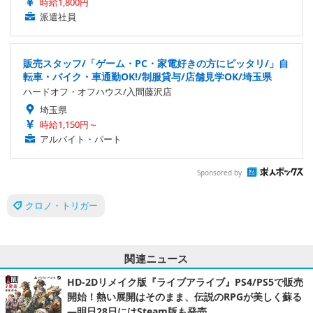
時給1,800円
派遣社員
販売スタッフ/「ゲーム・PC・家電好きの方にピッタリ/」自
転車・バイク・車通勤OK!/制服貸与/店舗見学OK/埼玉県
ハードオフ・オフハウス/入間藤沢店
埼玉県
時給1,150円～
アルバイト・パート
Sponsored by
クロノ・トリガー
関連ニュース
HD-2Dリメイク版『ライブアライブ』PS4/PS5で販売
開始！熱い展開はそのまま、伝説のRPGが美しく蘇る
―明日28日にはSteam版も発売