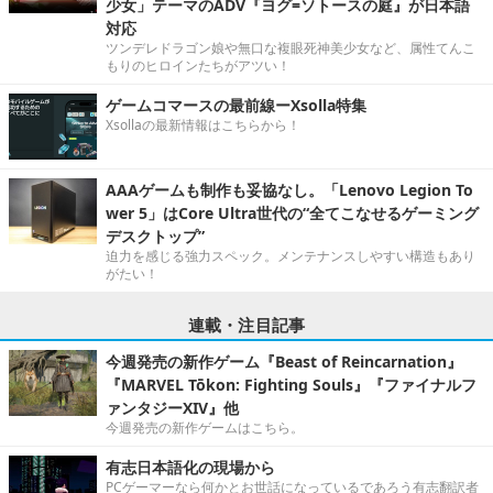
少女」テーマのADV『ヨグ=ソトースの庭』が日本語
対応
ツンデレドラゴン娘や無口な複眼死神美少女など、属性てんこ
もりのヒロインたちがアツい！
ゲームコマースの最前線ーXsolla特集
Xsollaの最新情報はこちらから！
AAAゲームも制作も妥協なし。「Lenovo Legion To
wer 5」はCore Ultra世代の“全てこなせるゲーミング
デスクトップ”
迫力を感じる強力スペック。メンテナンスしやすい構造もあり
がたい！
連載・注目記事
今週発売の新作ゲーム『Beast of Reincarnation』
『MARVEL Tōkon: Fighting Souls』『ファイナルフ
ァンタジーXIV』他
今週発売の新作ゲームはこちら。
有志日本語化の現場から
PCゲーマーなら何かとお世話になっているであろう有志翻訳者