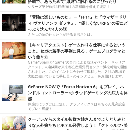
搭載で、あらためて“原典”に触れるのにぴったり
シリーズ第1作が現行機向けの新機能を備えて復活！
「冒険は楽しいものだ」 ─『FF11』と『ウィザードリ
ィ ヴァリアンツ ダフネ』、"優しくないRPG"の沼にど
っぷり沈んだ4人の話
ふたつの沼の住人たちが語る奥深さとは。
【キャリアクエスト】ゲーム作りを仕事にするという
こと。セガの若手の事例に見る，ゲームプログラマと
いう働き方
Game*Sparkと4Gamerの合同による就活イベント「キャリア
クエスト」の第4回が東京都立産業貿易センター浜松町館で開催
されました。このイベントに合わせて取材した、各社の現場で
実際に働いている若手社員へのインタビューをお届けします。
GeForce NOWで『Forza Horizon 6』をプレイ。ハ
ンドルコントローラー×クラウドゲーミングの底力を体
感
体感的にラグはほぼ無し。グラフィックスはもちろん最高設定
でプレイ可能！
クーデレからスタイル抜群お姉さんまでよりどりみど
りな人外娘たちとホテル経営しよう！「クトゥルフ×美