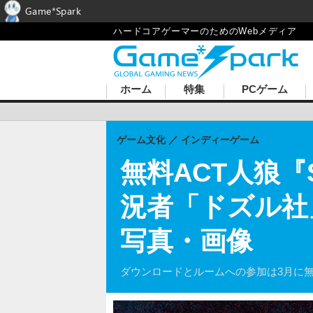
Game*Spark
ハードコアゲーマーのためのWebメディア
ホーム
特集
PCゲーム
ゲーム文化
インディーゲーム
無料ACT人狼『
況者「ドズル社
写真・画像
ダウンロードとルームへの参加は3月に