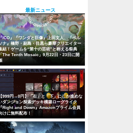
最新ニュース
『ICO』『ワンダと巨像』上田文人、『ペル
ソナ』橋野・副島・目黒ら豪華クリエイター
集結！ゲームを“第十の芸術”と称える祭典
「The Tenth Mosaic」9月22日・23日に開
催
【999円→0円】「右」と「下」にしか進めな
いダンジョン探索デッキ構築ローグライク
『Right and Down』Amazonプライム会員
向けに無料配布！