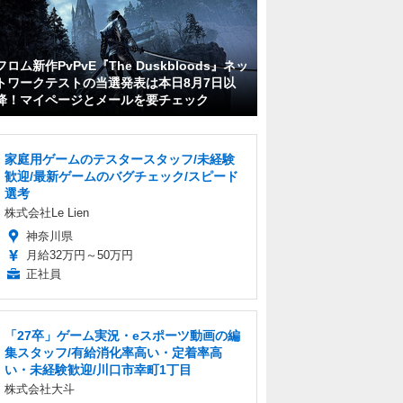
フロム新作PvPvE『The Duskbloods』ネッ
トワークテストの当選発表は本日8月7日以
降！マイページとメールを要チェック
家庭用ゲームのテスタースタッフ/未経験
歓迎/最新ゲームのバグチェック/スピード
選考
株式会社Le Lien
神奈川県
月給32万円～50万円
正社員
「27卒」ゲーム実況・eスポーツ動画の編
集スタッフ/有給消化率高い・定着率高
い・未経験歓迎/川口市幸町1丁目
株式会社大斗