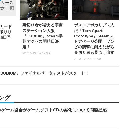
裏切り者が増える宇宙
ポストアポカリプス人
狼カード
ステーション人狼
狼『Torn Apart
m版リリ
『DUBIUM』Steam早
Prototype』Steamス
26日予
期アクセス開始日決
トアページ公開―ゾン
定！
ビの襲撃に耐えながら
裏切り者も見つけ出す
2023.5.23 Tue 17:30
2023.4.22 Sat 10:00
DUBIUM』ファイナルベータテストがスタート！
ング
ロゲーム協会がゲームソフトCDの劣化について問題提起