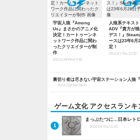
宇宙人狼『Among
人狼系テキスト
Us』まさかのアニメ化
ADV『貴方が
決定！カートゥーンネ
デス！』Stea
ットワーク作品に関わ
ースは23年6月
ったクリエイターが制
定！
作
2023.6.1 Thu 13:30
2023.6.28 Wed 9:46
裏切り者は尽きない宇宙ステーション人狼『
2023.3.28 Tue 18:45
ゲーム文化 アクセスランキ
まっぷたつに…日本レト
2026.8.6 Thu 21:43