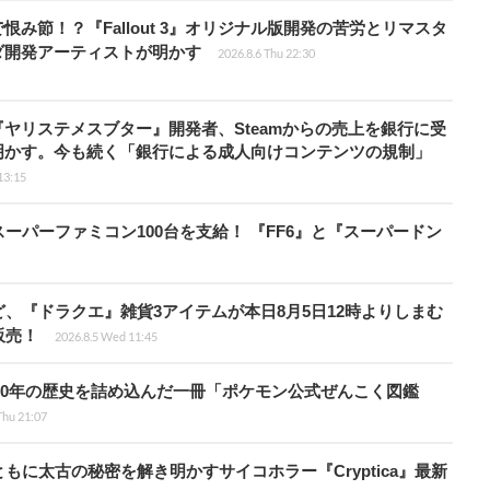
み節！？『Fallout 3』オリジナル版開発の苦労とリマスタ
ダ開発アーティストが明かす
2026.8.6 Thu 22:30
ヤリステメスブター』開発者、Steamからの売上を銀行に受
明かす。今も続く「銀行による成人向けコンテンツの規制」
13:15
ーパーファミコン100台を支給！ 『FF6』と『スーパードン
、『ドラクエ』雑貨3アイテムが本日8月5日12時よりしまむ
販売！
2026.8.5 Wed 11:45
！30年の歴史を詰め込んだ一冊「ポケモン公式ぜんこく図鑑
Thu 21:07
に太古の秘密を解き明かすサイコホラー『Cryptica』最新