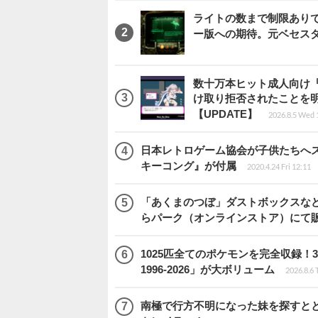
ライトの数まで制限ありで恨
ー版への期待。元ベセス
数十万本ヒット成人向け『
け取り拒否されたことを
【UPDATE】
2026.8.5 Wed 
日本レトロゲーム協会が子供たちへス
キーコング』が付属
2020.4.24 Fri 12:11
「あくまのつぼ」ダストボックスなど
らパーク（オンラインストア）にて
1025匹全てのポケモンを完全収録
1996-2026」が大ボリューム
2026.8.6 
南極で行方不明になった妹を探すととも