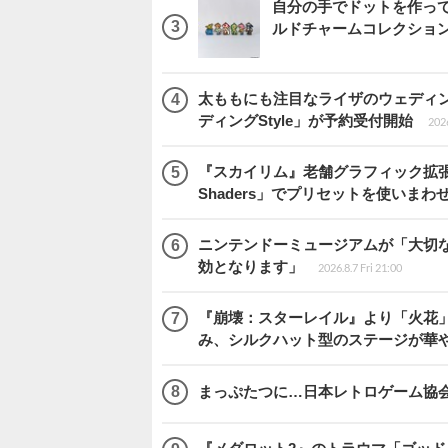
自分の手でドットを作っ
ルドチャームコレクション 
太ももにも注目なライザのウェディ
ディングStyle」が予約受付開始
2026
『スカイリム』老舗グラフィック拡張ツ
Shaders」でプリセットを使いまわ
ニンテンドーミュージアムが「大切
効となります」
2026.8.7 Fri 21:00
『崩壊：スターレイル』より「火花」
み、シルクハット型のステージが華
まっぷたつに…日本レトロゲーム協