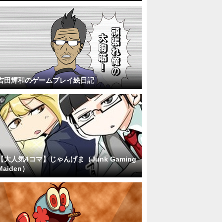
吉田輝和のゲームプレイ絵日記
【大人気4コマ】じゃんげま（Junk Gaming
Maiden）