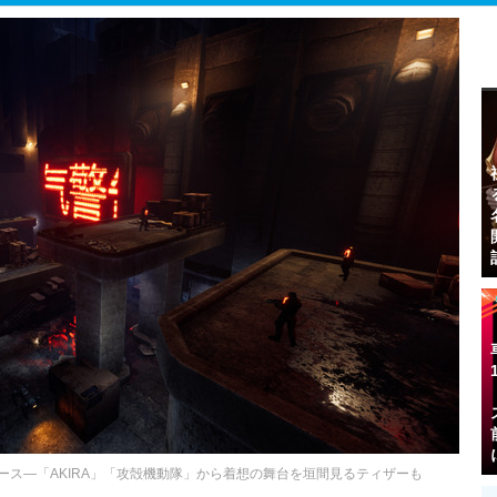
リース―「AKIRA」「攻殻機動隊」から着想の舞台を垣間見るティザーも