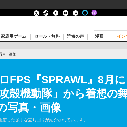
家庭用ゲーム
セール・無料
読者の声
漫画
イン
写真・画像
FPS『SPRAWL』8月
」「攻殻機動隊」から着想の
目の写真・画像
駆使した派手な立ち回りが紹介されています。