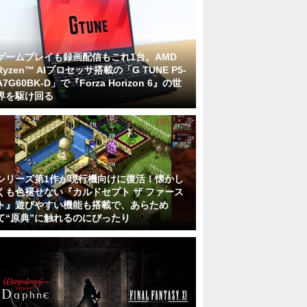
ゲームプレイも録画配信もこれ1台。AMD
Ryzen™ AIプロセッサ搭載の「G TUNE P5-
A7G60BK-D」で『Forza Horizon 6』の世
界を駆け回る
シリーズ第1作が現行機向けに復活！懐かし
くも色褪せない『カルドセプト ザ ファース
ト』遊びやすい機能も搭載で、あらため
て“原典”に触れるのにぴったり