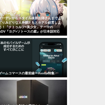
クーデレからスタイル抜群お姉さんまでより
どりみどりな人外娘たちとホテル経営しよ
う！「クトゥルフ×美少女」テーマの
ADV『ヨグ=ソトースの庭』が日本語対応
ゲームコマースの最前線ーXsolla特集