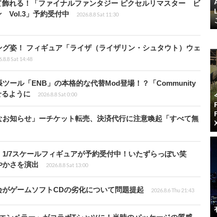
て飾れる！「ファイナルファンタジー ピクセルリマスター ビ
Vol.3」予約受付中
2026.8.8 Sat 11:30
ング姿！ フィギュア「ライザ（ライザリン・シュタウト）ウェ
.8.8 Sat 14:48
ール「ENB」の本格的な代替Mod登場！？「Community
せるように
2026.8.8 Sat 0:00
なお知らせ」ーチケット転売、決済代行に注意喚起「すべて無
1/7スケールフィギュアが予約受付中！いたずらっぽい笑
やかさを演出
2026.8.8 Sat 13:00
会がゲームソフトCDの劣化について問題提起
2026.8.6 Thu 21:43