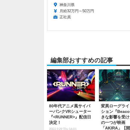
神奈川県
月給32万円～50万円
正社員
編集部おすすめの記事
80年代アニメ風サイバ
変異ローグライ
ーパンクVRシューター
ション『Beac
『<RUNNER>』配信日
きな影響を受け
決定！
の一つが映画
「AKIRA」【
2022.9.29 Thu 16:01