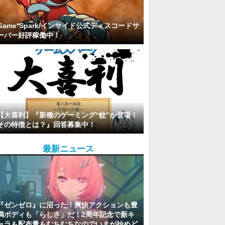
Game*Spark/インサイド公式ディスコードサ
ーバー好評稼働中！
【大喜利】『新種のゲーミング“蚊”が登場！
その特徴とは？』回答募集中！
最新ニュース
『ゼンゼロ』に沼った！爽快アクションも豊
満ボディも「らしさ」だ！2周年記念で新キ
ャラも配布量もむちむちなのでいまが始めど