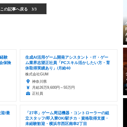
この記事へ戻る
3/3
未経験
生成AI活用ゲーム開発アシスタント・IT・ゲー
会保険
ム業界志望正社員「PCスキル活かしたい方・育
休取得実績あり」/月給40
株式会社GUM
神奈川県
月給26万9,600円～55万円
正社員
迎/最
「27卒」ゲーム周辺機器・コントローラーの組
立スタッフ/即入寮OK/駅チカ・資格取得支援・
未経験歓迎・横浜市西区南幸2丁目