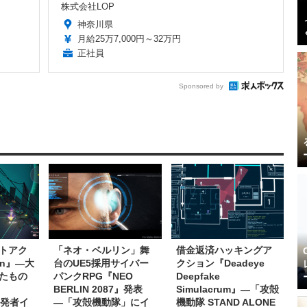
株式会社LOP
神奈川県
月給25万7,000円～32万円
正社員
Sponsored by
トアク
「ネオ・ベルリン」舞
借金返済ハッキングア
on』―大
台のUE5採用サイバー
クション『Deadeye
たもの
パンクRPG『NEO
Deepfake
BERLIN 2087』発表
Simulacrum』―「攻殻
開発者イ
―「攻殻機動隊」にイ
機動隊 STAND ALONE