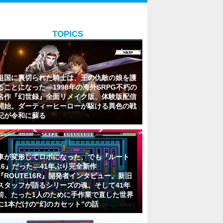
TOPICS
祖国に裏切られた騎士は、王の仇敵の娘を護
ることになった―1998年の海外SRPG不朽の
名作『幻世録』全面リメイク版、体験版配信
開始。ダーティーヒーローが駆ける異色の戦
記が令和に蘇る
車が変形してロボになった、でも『ルート
16』だった―41年ぶり完全新作
『ROUTE16R』開発者インタビュー。新旧
スタッフが語るシリーズの魂。そして41年
前、たった1人のために手作業で直した世界
に1本だけの“幻のカセット”の話