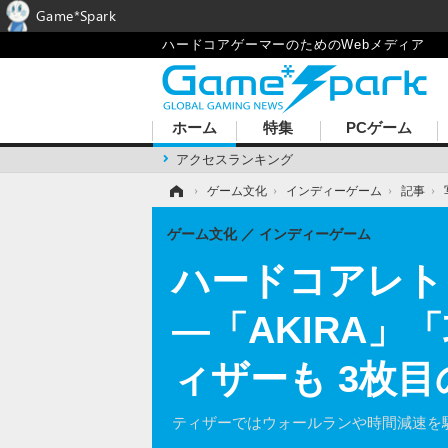
Game*Spark
ハードコアゲーマーのためのWebメディア
ホーム
特集
PCゲーム
アクセスランキング
ホーム
›
ゲーム文化
›
インディーゲーム
›
記事
›
ゲーム文化
インディーゲーム
ハードコアレトロ
―「AKIRA
ィザーも 3枚
ティザーではウォールランや時間減速を