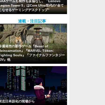
AAAゲームも制作も妥協なし。「Lenovo
Legion Tower 5」はCore Ultra世代の“全て
こなせるゲーミングデスクトップ”
連載・注目記事
今週発売の新作ゲーム『Beast of
Reincarnation』『MARVEL Tōkon:
Fighting Souls』『ファイナルファンタジー
XIV』他
有志日本語化の現場から