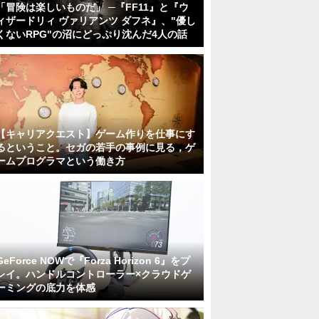
「冒険は楽しいものだ」 ─『FF11』と『ウ
ィザードリィ ヴァリアンツ ダフネ』、"優し
くないRPG"の沼にどっぷり沈んだ4人の話
【キャリアクエスト】ゲーム作りを仕事にす
るということ。セガの若手の事例に見る，ゲ
ームプログラマという働き方
GeForce NOWで『Forza Horizon 6』をプ
レイ。ハンドルコントローラー×クラウドゲ
ーミングの底力を体感