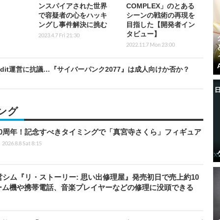
ンスパイアされた世界
COMPLEX」のとある
で容疑者の心をハッキ
シーンの戦術の再現を
ングし事件解決に挑む
目指した【開発者イン
タビュー】
2023.4.7 Fri 21:30
2022.11.7 Mon 23:00
dit運営に抗議…『サイバーパンク2077』は成人向けか否か？
ング
0周年！記念すべきタイミングで「真宮寺さくら」フィギュア
2026.8.8 Sat 8:15
営シム『リ・ストーリー: 思い出修理屋』発売初日で売上約10
ーム機や携帯電話、音楽プレイヤーなどの修理に没頭できる