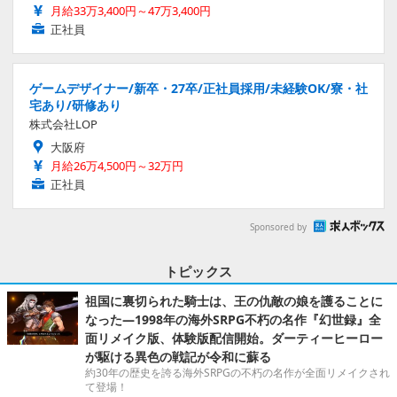
月給33万3,400円～47万3,400円
正社員
ゲームデザイナー/新卒・27卒/正社員採用/未経験OK/寮・社
宅あり/研修あり
株式会社LOP
大阪府
月給26万4,500円～32万円
正社員
Sponsored by
トピックス
祖国に裏切られた騎士は、王の仇敵の娘を護ることに
なった―1998年の海外SRPG不朽の名作『幻世録』全
面リメイク版、体験版配信開始。ダーティーヒーロー
が駆ける異色の戦記が令和に蘇る
約30年の歴史を誇る海外SRPGの不朽の名作が全面リメイクされ
て登場！