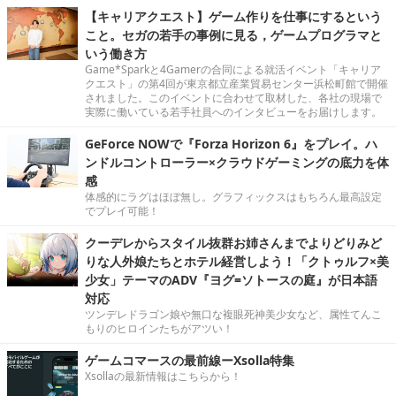
【キャリアクエスト】ゲーム作りを仕事にするという
こと。セガの若手の事例に見る，ゲームプログラマと
いう働き方
Game*Sparkと4Gamerの合同による就活イベント「キャリア
クエスト」の第4回が東京都立産業貿易センター浜松町館で開催
されました。このイベントに合わせて取材した、各社の現場で
実際に働いている若手社員へのインタビューをお届けします。
GeForce NOWで『Forza Horizon 6』をプレイ。ハ
ンドルコントローラー×クラウドゲーミングの底力を体
感
体感的にラグはほぼ無し。グラフィックスはもちろん最高設定
でプレイ可能！
クーデレからスタイル抜群お姉さんまでよりどりみど
りな人外娘たちとホテル経営しよう！「クトゥルフ×美
少女」テーマのADV『ヨグ=ソトースの庭』が日本語
対応
ツンデレドラゴン娘や無口な複眼死神美少女など、属性てんこ
もりのヒロインたちがアツい！
ゲームコマースの最前線ーXsolla特集
Xsollaの最新情報はこちらから！