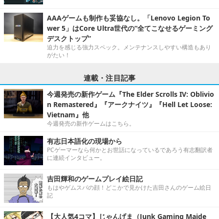
AAAゲームも制作も妥協なし。「Lenovo Legion To
wer 5」はCore Ultra世代の“全てこなせるゲーミング
デスクトップ”
迫力を感じる強力スペック。メンテナンスしやすい構造もあり
がたい！
連載・注目記事
今週発売の新作ゲーム『The Elder Scrolls IV: Oblivio
n Remastered』『アークナイツ』『Hell Let Loose:
Vietnam』他
今週発売の新作ゲームはこちら。
有志日本語化の現場から
PCゲーマーなら何かとお世話になっているであろう有志翻訳者
に連続インタビュー。
吉田輝和のゲームプレイ絵日記
もはやゲムスパの顔！どこかで見かけた吉田さんのゲーム絵日
記
【大人気4コマ】じゃんげま（Junk Gaming Maide