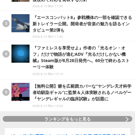
2026.8.10 Mon 11:30
『エースコンバット8』参戦機体の一部を確認できる
新トレイラー公開。開発者が音楽の魅力を語るイン
タビュー第2弾も
2026.8.10 Mon 11:00
『ファミレスを享受せよ』作者の「光るオン・オ
フ」だけで物語が進むADV『光るだけしかない機
械』Steam版が8月28日発売へ。60分で終わるスト
ーリー体験
2026.8.10 Mon 10:15
【無料公開】癖を広範囲カバーな“ヤンデレ天才科学
者幼馴染ギャル”に監禁＆人体実験されるノベルゲー
『ヤンデレギャルの臨床試験』が話題に
2026.8.10 Mon 12:00
ランキングをもっと見る