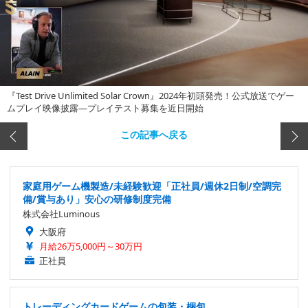
『Test Drive Unlimited Solar Crown』2024年初頭発売！公式放送でゲー
ムプレイ映像披露―プレイテスト募集を近日開始
この記事へ戻る
家庭用ゲーム機製造/未経験歓迎「正社員/週休2日制/空調完
備/賞与あり」安心の研修制度完備
株式会社Luminous
大阪府
月給26万5,000円～30万円
正社員
トレーディングカードゲームの包装・梱包