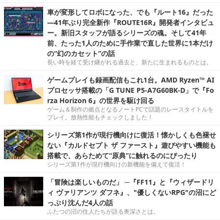
車が変形してロボになった、でも『ルート16』だった
―41年ぶり完全新作『ROUTE16R』開発者インタビュ
ー。新旧スタッフが語るシリーズの魂。そして41年
前、たった1人のために手作業で直した世界に1本だけ
の“幻のカセット”の話
長い時を経て受け継がれる過去と、新たに生まれるものとは。
ゲームプレイも録画配信もこれ1台。AMD Ryzen™ AI
プロセッサ搭載の「G TUNE P5-A7G60BK-D」で『Fo
rza Horizon 6』の世界を駆け回る
ゲーム＆制作の拠点となるノートPCで話題のレースタイトルを
プレイ。放熱性能もチェックしました！
シリーズ第1作が現行機向けに復活！懐かしくも色褪せ
ない『カルドセプト ザ ファースト』遊びやすい機能も
搭載で、あらためて“原典”に触れるのにぴったり
シリーズ第1作が現行機向けの新機能を備えて復活！
「冒険は楽しいものだ」 ─『FF11』と『ウィザードリ
ィ ヴァリアンツ ダフネ』、"優しくないRPG"の沼にど
っぷり沈んだ4人の話
ふたつの沼の住人たちが語る奥深さとは。