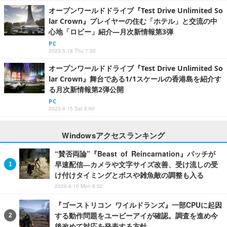
オープンワールドドライブ『Test Drive Unlimited So
lar Crown』プレイヤーの住む「ホテル」と交流の中
心地「ロビー」紹介―月次新情報第3弾
PC
2023.5.18 Thu 7:30
オープンワールドドライブ『Test Drive Unlimited So
lar Crown』舞台である1/1スケールの香港島を紹介す
る月次新情報第2弾公開
PC
2023.4.15 Sat 8:00
Windowsアクセスランキング
“賛否両論”『Beast of Reincarnation』パッチが
早速配信―カメラや文字サイズ改善、受け流しの受
け付けタイミングとボスや雑魚敵の調整も入る
2026.8.10 Mon 8:52
『ゴーストリコン ワイルドランズ』一部CPUに起因
する動作問題をユービーアイが確認。調査を進め今
後改めて対応を発表する方針