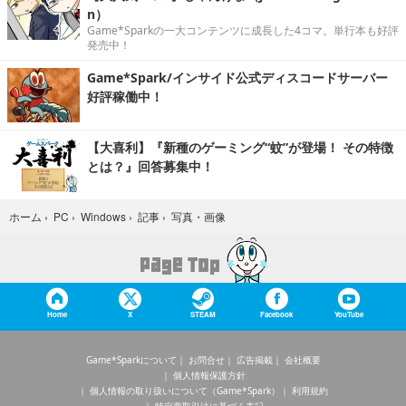
n）
Game*Sparkの一大コンテンツに成長した4コマ。単行本も好評
発売中！
Game*Spark/インサイド公式ディスコードサーバー
好評稼働中！
【大喜利】『新種のゲーミング“蚊”が登場！ その特徴
とは？』回答募集中！
写真・画像
ホーム
›
PC
›
Windows
›
記事
›
Home
X
STEAM
Facebook
YouTube
Game*Sparkについて
お問合せ
広告掲載
会社概要
個人情報保護方針
個人情報の取り扱いについて（Game*Spark）
利用規約